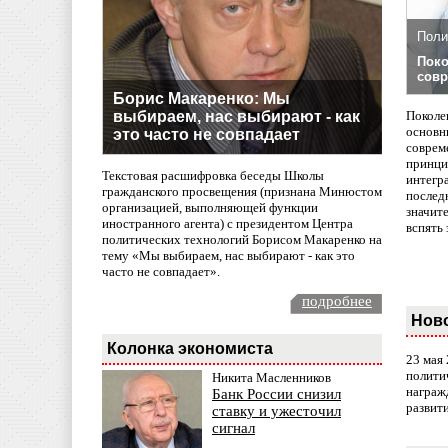
Поли
Поко
совр
Борис Макаренко: Мы
выбираем, нас выбирают - как
Поколе
основн
это часто не совпадает
совреме
принци
Текстовая расшифровка беседы Школы
интегр
гражданского просвещения (признана Минюстом
послед
организацией, выполняющей функции
значит
иностранного агента) с президентом Центра
вспять 
политических технологий Борисом Макаренко на
тему «Мы выбираем, нас выбирают - как это
часто не совпадает».
подробнее
Нов
Колонка экономиста
23 мая
полити
Никита Масленников
награж
Банк России снизил
развит
ставку и ужесточил
сигнал