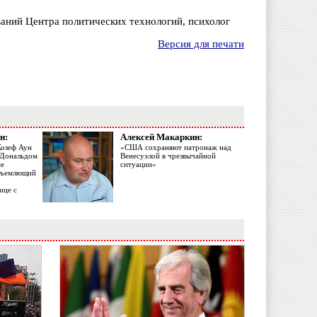
ваний Центра политических технологий, психолог
Версия для печати
н:
Алексей Макаркин:
Жозеф Аун
«США сохраняют патронаж над
с Дональдом
Венесуэлой в чрезвычайной
ме
ситуации»
объемлющий
ице с