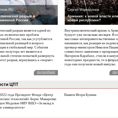
тком.RU
Сергей Маркедонов
ленческий разрыв в
Армения: к новой власти или
еменной России
новой республике?
нческий разрыв является одной из
Внутриполитический кризис в Арм
ых политических проблем
бушует уже несколько месяцев. И е
нной России, так как усугубляется
массовые антиправительственные а
пиальной разницей в вопросе
начавшиеся, как реакция на подпис
ации в глобальный мир. События
премьер-министром Николом Паши
них полутора лет являются в
совместного заявления о прекращен
ельной степени попыткой развернуть
Нагорном Карабахе, стихли в канун
этот разрыв, вернувшись к «норме».
новогодних празднеств, то в февра
года они получили новый импульс.
подробнее
по
ости ЦПТ
 2022 года Президент Фонда «Центр
Памяти Игоря Бунина
ческих технологий» Борис Макаренко
ден Медалью НИУ ВШЭ «За вклад в
ие университета»