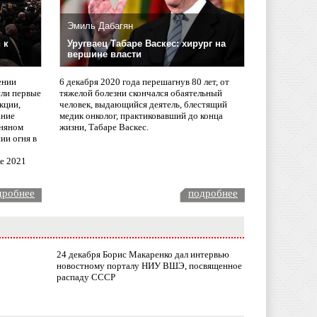
Эмиль Дабагян
 к
Уругваец Табаре Васкес: хирург на
вершине власти
ении
6 декабря 2020 года перешагнув 80 лет, от
сли первые
тяжелой болезни скончался обаятельный
кции,
человек, выдающийся деятель, блестящий
ание
медик онколог, практиковавший до конца
няном
жизни, Табаре Васкес.
ии огня в
ле 2021
дробнее
подробнее
24 декабря Борис Макаренко дал интервью
новостному порталу НИУ ВШЭ, посвященное
распаду СССР