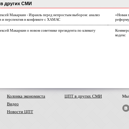
в других СМИ
лексей Макаркин - Израиль перед непростым выбором: анализ
«Новая 
в и перспектив в конфликте с ХАМАС
реформ
ексей Макаркин о новом советнике президента по климату
Коммерс
кодекс
Колонка экономиста
ЦПТ в других СМИ
Мы 
Видео
Новости ЦПТ