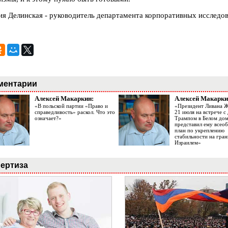
ия Делинская - руководитель департамента корпоративных исследо
ментарии
Алексей Макаркин:
Алексей Макарки
«В польской партии «Право и
«Президент Ливана 
справедливость» раскол. Что это
21 июля на встрече 
означает?»
Трампом в Белом до
представил ему все
план по укреплению
стабильности на гран
Израилем»
ертиза