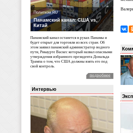
Валер
Политком.RU
Панамский канал: США vs.
Китай
Панамский канал останется в руках Панамы и
будет открыт для торговли из всех стран. Об
этом заявил панамский администратор водного
Ком
пути, Рикаурте Васкес который назвал опасными
утверждения избранного президента Дональда
Трампа о том, что США должны взять его под
свой контроль.
подробнее
Интервью
Эксп