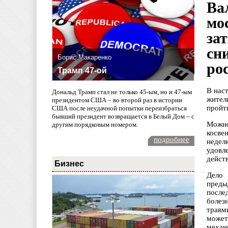
Ва
мо
за
сн
Борис Макаренко
ро
Трамп 47-ой
В нас
Дональд Трамп стал не только 45-ым, но и 47-ым
жител
президентом США – во второй раз в истории
пройт
США после неудачной попытки переизбраться
бывший президент возвращается в Белый Дом – с
Можно
другим порядковым номером.
косве
подробнее
недел
удовл
дейст
Бизнес
Дело 
преды
после
болез
травм
может
механ