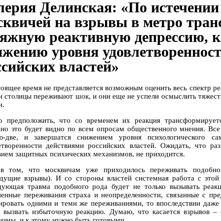
лерия Делинская: «По истечении
сквичей на взрывы в метро тран
тяжную реактивную депрессию, к
ижению уровня удовлетвореннос
ссийских властей»
тоящее время не представляется возможным оценить весь спектр ре
и столицы переживают шок, и они еще не успели осмыслить тяжесть
и.
 предположить, что со временем их реакция трансформирует
нно это будет видно по всем опросам общественного мнения. Все
ю-две, и завершатся снижением уровня психологического с
етворенности действиями российских властей. Ожидать, что раз
вием защитных психических механизмов, не приходится.
в том, что москвичам уже приходилось переживать подобно
дущие взрывы). И со стороны властей системная работа с этой 
дующая травма подобного рода будет не только вызывать реак
ненные переживания страха и неопределенности, связанные с пр
ировать одними и теми же переживаниями, то впоследствии даже 
 вызвать избыточную реакцию. Думаю, что касается взрывов – 
измы, и к этому нужно быть готовыми.