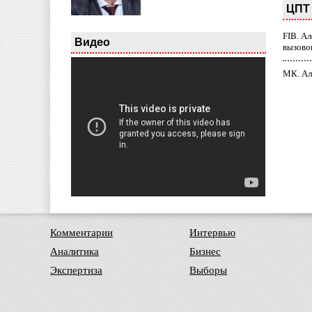
ЦПТ 
FIB. А
Видео
вызово
МК. Ал
Комментарии
Интервью
Аналитика
Бизнес
Экспертиза
Выборы