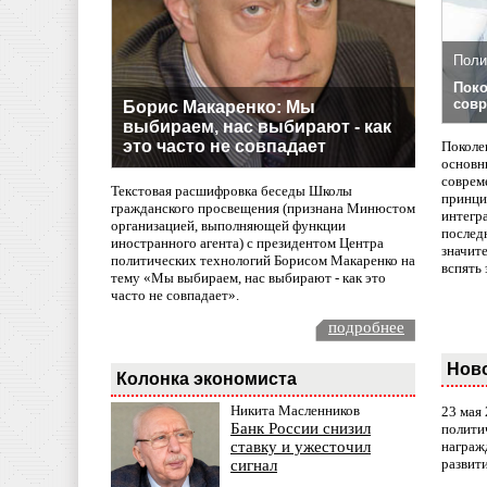
Поли
Поко
совр
Борис Макаренко: Мы
выбираем, нас выбирают - как
это часто не совпадает
Поколе
основн
совреме
Текстовая расшифровка беседы Школы
принци
гражданского просвещения (признана Минюстом
интегр
организацией, выполняющей функции
послед
иностранного агента) с президентом Центра
значит
политических технологий Борисом Макаренко на
вспять 
тему «Мы выбираем, нас выбирают - как это
часто не совпадает».
подробнее
Нов
Колонка экономиста
Никита Масленников
23 мая
Банк России снизил
полити
награж
ставку и ужесточил
развит
сигнал