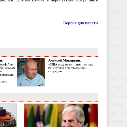
роблем. В этом случае в перспективе могут быть
Версия для печати
н:
Алексей Макаркин:
Жозеф Аун
«США сохраняют патронаж над
с Дональдом
Венесуэлой в чрезвычайной
ме
ситуации»
объемлющий
ице с