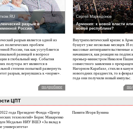
тком.RU
Сергей Маркедонов
ленческий разрыв в
Армения: к новой власти или
еменной России
новой республике?
нческий разрыв является одной из
Внутриполитический кризис в Арм
ых политических проблем
бушует уже несколько месяцев. И е
нной России, так как усугубляется
массовые антиправительственные а
пиальной разницей в вопросе
начавшиеся, как реакция на подпис
ации в глобальный мир. События
премьер-министром Николом Паши
них полутора лет являются в
совместного заявления о прекращен
ельной степени попыткой развернуть
Нагорном Карабахе, стихли в канун
этот разрыв, вернувшись к «норме».
новогодних празднеств, то в февра
года они получили новый импульс.
подробнее
по
ости ЦПТ
 2022 года Президент Фонда «Центр
Памяти Игоря Бунина
ческих технологий» Борис Макаренко
ден Медалью НИУ ВШЭ «За вклад в
ие университета»