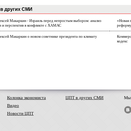
в других СМИ
лексей Макаркин - Израиль перед непростым выбором: анализ
«Новая 
в и перспектив в конфликте с ХАМАС
реформ
ексей Макаркин о новом советнике президента по климату
Коммерс
кодекс
Колонка экономиста
ЦПТ в других СМИ
Мы 
Видео
Новости ЦПТ