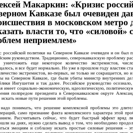
ексей Макаркин: «Кризис россий
верном Кавказе был очевиден да
оисшествия в московском метро 
казать власти то, что «силовой»
облем неприемлем»
с российской политики на Северном Кавказе очевиден и он был п
йским руководством. Традиционно, северокавказскую проблему расс
 уничтожить еще некоторое количество экстремистов, числ
щалось, и все будет нормально. Но уже в прошлом году властям ста
оличество экстремистов, во-первых, не только не сокращается, но 
ты на Северном Кавказе, где были убиты министр внутренних де
блики Ингушетия и так далее. Российское руководство осознало
ая имеет социально-экономическую, идеологическую, политическую
чения полпредом президента в Северокавказском округе Алексан
а искать новые пути решения этой проблемы.
 надо понимать, что решение комплексной проблемы это длител
пераций, само признание факта комплексного характера этой пр
анием. Рассчитывать сейчас, что будет быстрый эффект вряд ли
ошли на днях, нужно сделать вывод о том, что необходимо продолж
аться эмоциям и соблазну искать простые силовые решения – эт