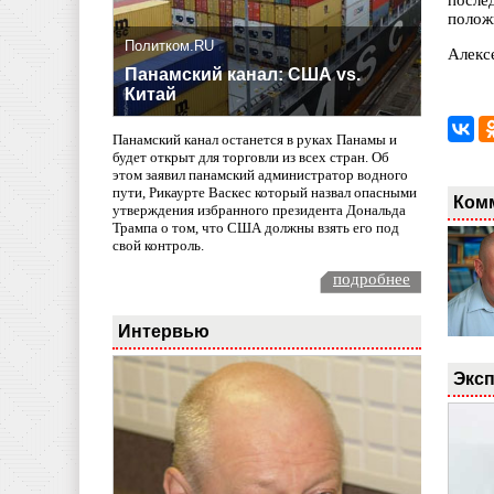
после
полож
Политком.RU
Алекс
Панамский канал: США vs.
Китай
Панамский канал останется в руках Панамы и
будет открыт для торговли из всех стран. Об
этом заявил панамский администратор водного
пути, Рикаурте Васкес который назвал опасными
Ком
утверждения избранного президента Дональда
Трампа о том, что США должны взять его под
свой контроль.
подробнее
Интервью
Эксп