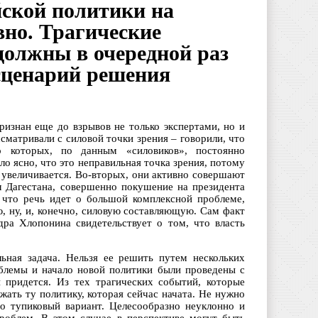
ской политики на
вно. Трагические
должны в очередной раз
 сценарий решения
ризнан еще до взрывов не только экспертами, но и
матривали с силовой точки зрения – говорили, что
о которых, по данным «силовиков», постоянно
ло ясно, что это неправильная точка зрения, потому
и увеличивается. Во-вторых, они активно совершают
л Дагестана, совершенно покушение на президента
, что речь идет о большой комплексной проблеме,
, ну, и, конечно, силовую составляющую. Сам факт
дра Хлопонина свидетельствует о том, что власть
ьная задача. Нельзя ее решить путем нескольких
облемы и начало новой политики были проведены с
 придется. Из тех трагических событий, которые
ать ту политику, которая сейчас начата. Не нужно
о тупиковый вариант. Целесообразно неуклонно и