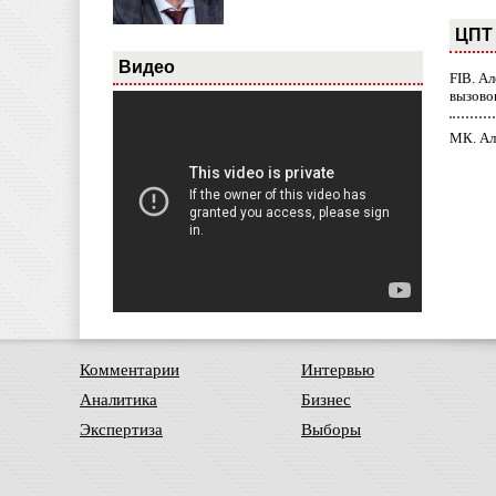
ЦПТ 
Видео
FIB. А
вызово
МК. Ал
Комментарии
Интервью
Аналитика
Бизнес
Экспертиза
Выборы