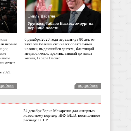
Эмиль Дабагян
 к
Уругваец Табаре Васкес: хирург на
вершине власти
ении
6 декабря 2020 года перешагнув 80 лет, от
сли первые
тяжелой болезни скончался обаятельный
кции,
человек, выдающийся деятель, блестящий
ание
медик онколог, практиковавший до конца
няном
жизни, Табаре Васкес.
ии огня в
ле 2021
дробнее
подробнее
24 декабря Борис Макаренко дал интервью
новостному порталу НИУ ВШЭ, посвященное
распаду СССР