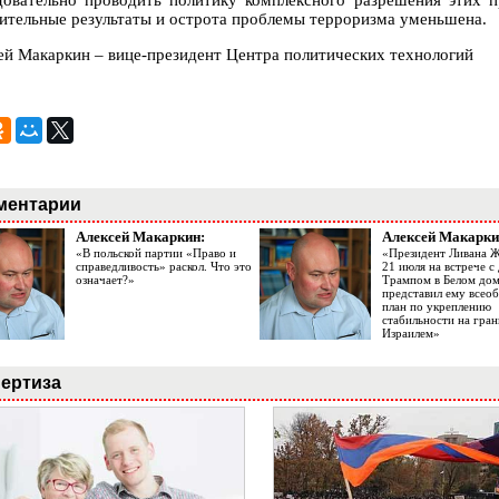
довательно проводить политику комплексного разрешения этих п
ительные результаты и острота проблемы терроризма уменьшена.
ей Макаркин – вице-президент Центра политических технологий
ментарии
Алексей Макаркин:
Алексей Макарки
«В польской партии «Право и
«Президент Ливана 
справедливость» раскол. Что это
21 июля на встрече 
означает?»
Трампом в Белом до
представил ему все
план по укреплению
стабильности на гран
Израилем»
ертиза