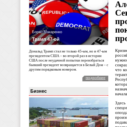
Ал
Се
пр
по
Борис Макаренко
пр
Трамп 47-ой
Кризи
Дональд Трамп стал не только 45-ым, но и 47-ым
росси
президентом США – во второй раз в истории
нужно
США после неудачной попытки переизбраться
бывший президент возвращается в Белый Дом – с
сокра
другим порядковым номером.
что к
терак
подробнее
Респу
котор
назна
Бизнес
начал
Здесь
спецо
опозд
произ
подав