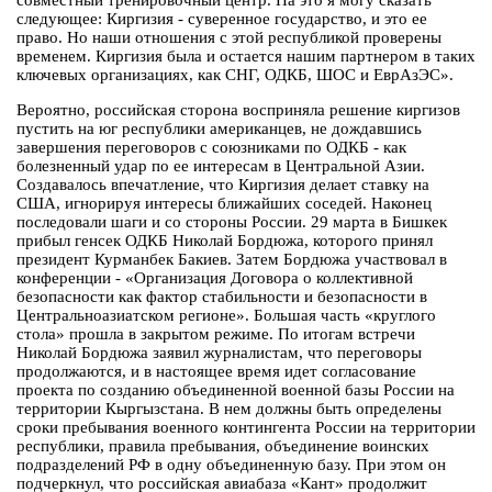
совместный тренировочный центр. На это я могу сказать
следующее: Киргизия - суверенное государство, и это ее
право. Но наши отношения с этой республикой проверены
временем. Киргизия была и остается нашим партнером в таких
ключевых организациях, как СНГ, ОДКБ, ШОС и ЕврАзЭС».
Вероятно, российская сторона восприняла решение киргизов
пустить на юг республики американцев, не дождавшись
завершения переговоров с союзниками по ОДКБ - как
болезненный удар по ее интересам в Центральной Азии.
Создавалось впечатление, что Киргизия делает ставку на
США, игнорируя интересы ближайших соседей. Наконец
последовали шаги и со стороны России. 29 марта в Бишкек
прибыл генсек ОДКБ Николай Бордюжа, которого принял
президент Курманбек Бакиев. Затем Бордюжа участвовал в
конференции - «Организация Договора о коллективной
безопасности как фактор стабильности и безопасности в
Центральноазиатском регионе». Большая часть «круглого
стола» прошла в закрытом режиме. По итогам встречи
Николай Бордюжа заявил журналистам, что переговоры
продолжаются, и в настоящее время идет согласование
проекта по созданию объединенной военной базы России на
территории Кыргызстана. В нем должны быть определены
сроки пребывания военного контингента России на территории
республики, правила пребывания, объединение воинских
подразделений РФ в одну объединенную базу. При этом он
подчеркнул, что российская авиабаза «Кант» продолжит