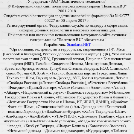
Учредитель - ЗАО "Политические технологии"
© Информационный сайт политических комментариев "Политком.RU"
2001-2018
Свидетельство о регистрации средства массовой информации Эл № ФС77-
69227 от 06 апреля 2017 г.
Регистрирующий орган: Федеральная служба по надзору в сфере связи,
информационных технологий и массовых коммуникаций.
При полном или частичном использовании материалов сайта активная
гиперссылка на "Политком.RU" обязательна
Разработчик:
Standarta.NET
*Организации, экстремисты и террористы, запрещенные в РФ: Meta
(Facebook и Instagram), Русский добровольческий корпус (РДК), Украинская
повстанческая армия (УПА), Грузинский легион, Национал-Большевистская
партия (НБП), Талибан, Свидетели Иеговы, Мизантропик Дивижн,
Братство, Артподготовка, Тризуб им. Степана Бандеры, НСО, Славянский
союз, Формат-18, Хизб ут-Тахрир, Исламская партия Туркестана, Хайят
Тахрир аш-Шам, Таухид валь-Джихад, АУЕ, Братья мусульмане, Легион
«Свобода России» («Легион Свобода России»), «Чеченская Республика
Ичкерия», «Правый сектор», «Азов» (батальон «Азов», полк «Азов»),
«Айдар», «Национальный корпус», «Исламское государство» («Исламское
Государство Ирака и Сирии», «Исламское Государство Ирака и Леванта»,
«Исламское Государство Ирака и Шама», ИГ, ИГИЛ, ДАИШ), «Джабхат
Фатх аш-Шам», «Священная война» («Аль-Джихад» или «Египетский
исламский джихад»), «Джабхат ан-Нусра», «Хайят Тахрир-аш-Шам»,
«Аль-Каида», «Аш-Шабаб», «УНА-УНСО», «Движение Талибан», «Братья-
мусульмане» («Аль-Ихван аль-Муслимун»), «Меджлис крымско-татарского
народа», «Хизб ут-Тахрир», «Имарат Кавказ» («Кавказский Эмират»),
«Исламский джихад – Джамаат моджахедов», «Нурджулар», «Таблиги