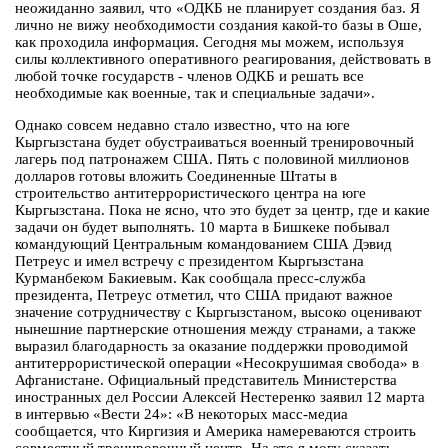
неожиданно заявил, что «ОДКБ не планирует создания баз. Я
лично не вижу необходимости создания какой-то базы в Оше,
как проходила информация. Сегодня мы можем, используя
силы коллективного оперативного реагирования, действовать в
любой точке государств - членов ОДКБ и решать все
необходимые как военные, так и специальные задачи».
Однако совсем недавно стало известно, что на юге
Кыргызстана будет обустраиваться военный тренировочный
лагерь под патронажем США. Пять с половиной миллионов
долларов готовы вложить Соединенные Штаты в
строительство антитеррористического центра на юге
Кыргызстана. Пока не ясно, что это будет за центр, где и какие
задачи он будет выполнять. 10 марта в Бишкеке побывал
командующий Центральным командованием США Дэвид
Петреус и имел встречу с президентом Кыргызстана
Курманбеком Бакиевым. Как сообщала пресс-служба
президента, Петреус отметил, что США придают важное
значение сотрудничеству с Кыргызстаном, высоко оценивают
нынешние партнерские отношения между странами, а также
выразил благодарность за оказание поддержки проводимой
антитеррористической операции «Несокрушимая свобода» в
Афганистане. Официальный представитель Министерства
иностранных дел России Алексей Нестеренко заявил 12 марта
в интервью «Вести 24»: «В некоторых масс-медиа
сообщается, что Киргизия и Америка намереваются строить