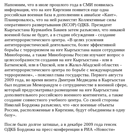
Напомним, что в июле прошлого года в СМИ появилась
информация, что на юге Киргизии появится еще одна
российская военная база в дополнении к авиабазе «Кант».
Планировалось, что на ней разместят Коллективные силы
оперативного развертывания (КСОР) ОДКБ. Президент
Кыргызстана Курманбек Бакиев затем разъяснил, что никакой
военной базы не будет, а в стадии обсуждения - создание
антитеррористического центра. «В целях усиления
антитеррористической деятельности, более эффективной
борьбы с терроризмом на юге Кыргызстана наши сотрудники
Минобороны, а также Минобороны России изучают вопрос о
целесообразности создания на юге Кыргызстана - или в
Баткенской, или в Ошской, или в Жалал-Абадской областях -
антитеррористического центра по борьбе с международным
терроризмом», - пояснил глава государства. Первого августа
2009 года, во время визита Дмитрия Медведева в Кыргызстан
был подписан Меморандум о сотрудничестве в военной сфере,
который предусматривал размещение на юге Кыргызстана
дополнительного российского военного контингента, а также
создание совместного учебного центра. Со своей стороны
Николай Бордюжа разъяснил, что «все военные объекты
России, расположенные в Киргизии, будут объединены в одну
базу».
После было долгое затишье, а в декабре 2009 года генсек
ОДКБ Бордюжа на пресс-конференции в РИА «Новости»