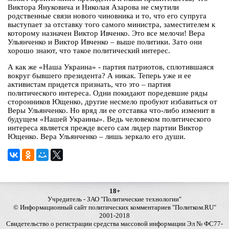
Виктора Януковича и Николая Азарова не смутили
родственные связи нового чиновника и то, что его супруга
выступает за отставку того самого министра, заместителем к
которому назначен Виктор Ивченко. Это все мелочи! Вера
Ульянченко и Виктор Ивченко – выше политики. Зато они
хорошо знают, что такое политический интерес.
А как же «Наша Украина» - партия патриотов, сплотившаяся
вокруг бывшего президента? А никак. Теперь уже и ее
активистам придется признать, что это – партия
политического интереса. Одни покидают поредевшие ряды
сторонников Ющенко, другие несмело пробуют избавиться от
Веры Ульянченко. Но вряд ли ее отставка что-либо изменит в
будущем «Нашей Украины». Ведь человеком политического
интереса является прежде всего сам лидер партии Виктор
Ющенко. Вера Ульянченко – лишь зеркало его души.
18+
Учредитель - ЗАО "Политические технологии"
© Информационный сайт политических комментариев "Политком.RU"
2001-2018
Свидетельство о регистрации средства массовой информации Эл № ФС77-