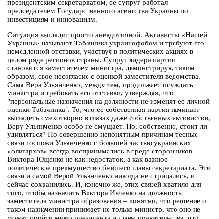
президентским секретариатом, ее супруг работал
председателем Государственного агентства Украины по
инвестициям и инновациям.
Ситуация выглядит просто анекдотичной. Активисты «Нашей
Украины» называют Табачника украинофобом и требуют его
немедленной отставки, участвуя в политических акциях в
целом ряде регионов страны. Супруг лидера партии
становится заместителем министра, демонстрируя, таким
образом, свое несогласие с оценкой заместителя ведомства.
Сама Вера Ульянченко, между тем, продолжает осуждать
министра и требовать его отставки, утверждая, что
"персональные назначения на должности не изменят ее личной
оценки Табачника". То, что ее собственная партия начинает
выглядеть смехотворно в глазах даже собственных активистов,
Веру Ульянченко особо не смущает. Но, собственно, стоит ли
удивляться? По совершенно непонятным причинам тесные
связи госпожи Ульянченко с большей частью украинских
«олигархов» всегда воспринимались в среде сторонников
Виктора Ющенко не как недостаток, а как важное
политическое преимущество бывшего главы секретариата. Эти
связи и самой Верой Ульянченко никогда не отрицались, и
сейчас сохранились. И, конечно же, этих связей хватило для
того, чтобы назначить Виктора Ивченко на должность
заместителя министра образования – понятно, что решение о
таком назначении принимает не только министр, что оно не
может пройти мимо президента и главы правительства, что