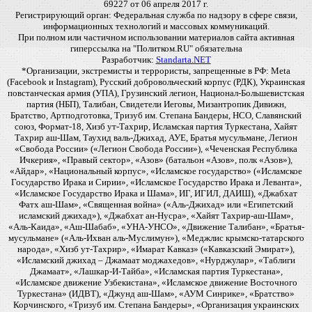
69227 от 06 апреля 2017 г.
Регистрирующий орган: Федеральная служба по надзору в сфере связи,
информационных технологий и массовых коммуникаций.
При полном или частичном использовании материалов сайта активная
гиперссылка на "Политком.RU" обязательна
Разработчик:
Standarta.NET
*Организации, экстремисты и террористы, запрещенные в РФ: Meta
(Facebook и Instagram), Русский добровольческий корпус (РДК), Украинская
повстанческая армия (УПА), Грузинский легион, Национал-Большевистская
партия (НБП), Талибан, Свидетели Иеговы, Мизантропик Дивижн,
Братство, Артподготовка, Тризуб им. Степана Бандеры, НСО, Славянский
союз, Формат-18, Хизб ут-Тахрир, Исламская партия Туркестана, Хайят
Тахрир аш-Шам, Таухид валь-Джихад, АУЕ, Братья мусульмане, Легион
«Свобода России» («Легион Свобода России»), «Чеченская Республика
Ичкерия», «Правый сектор», «Азов» (батальон «Азов», полк «Азов»),
«Айдар», «Национальный корпус», «Исламское государство» («Исламское
Государство Ирака и Сирии», «Исламское Государство Ирака и Леванта»,
«Исламское Государство Ирака и Шама», ИГ, ИГИЛ, ДАИШ), «Джабхат
Фатх аш-Шам», «Священная война» («Аль-Джихад» или «Египетский
исламский джихад»), «Джабхат ан-Нусра», «Хайят Тахрир-аш-Шам»,
«Аль-Каида», «Аш-Шабаб», «УНА-УНСО», «Движение Талибан», «Братья-
мусульмане» («Аль-Ихван аль-Муслимун»), «Меджлис крымско-татарского
народа», «Хизб ут-Тахрир», «Имарат Кавказ» («Кавказский Эмират»),
«Исламский джихад – Джамаат моджахедов», «Нурджулар», «Таблиги
Джамаат», «Лашкар-И-Тайба», «Исламская партия Туркестана»,
«Исламское движение Узбекистана», «Исламское движение Восточного
Туркестана» (ИДВТ), «Джунд аш-Шам», «АУМ Синрике», «Братство»
Корчинского, «Тризуб им. Степана Бандеры», «Организация украинских