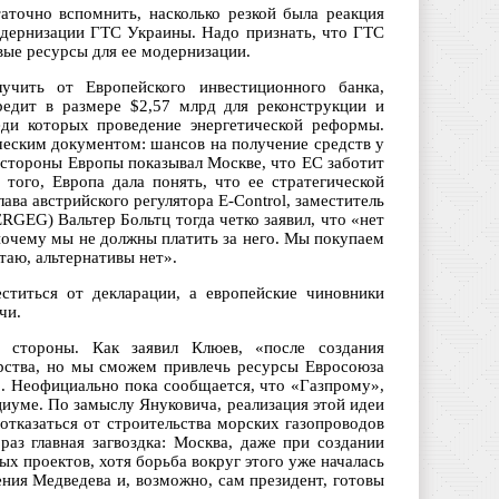
аточно вспомнить, насколько резкой была реакция
одернизации ГТС Украины. Надо признать, что ГТС
вые ресурсы для ее модернизации.
учить от Европейского инвестиционного банка,
редит в размере $2,57 млрд для реконструкции и
еди которых проведение энергетической реформы.
ческим документом: шансов на получение средств у
 стороны Европы показывал Москве, что ЕС заботит
того, Европа дала понять, что ее стратегической
ава австрийского регулятора E-Control, заместитель
ERGEG) Вальтер Больтц тогда четко заявил, что «нет
почему мы не должны платить за него. Мы покупаем
итаю, альтернативы нет».
ститься от декларации, а европейские чиновники
чи.
стороны. Как заявил Клюев, «после создания
арства, но мы сможем привлечь ресурсы Евросоюза
». Неофициально пока сообщается, что «Газпрому»,
иуме. По замыслу Януковича, реализация этой идеи
отказаться от строительства морских газопроводов
з главная загвоздка: Москва, даже при создании
х проектов, хотя борьба вокруг этого уже началась
ния Медведева и, возможно, сам президент, готовы