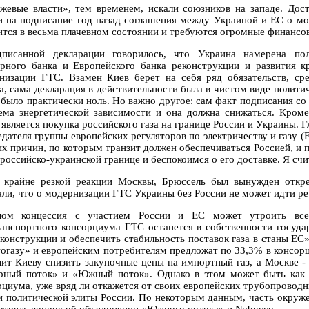
жевые власти», тем временем, искали союзников на западе. Дост
и на подписание год назад соглашения между Украиной и ЕС о м
ится в весьма плачевном состоянии и требуются огромные финансо
писанной декларации говорилось, что Украина намерена пол
рного банка и Европейского банка реконструкции и развития к
низации ГТС. Взамен Киев берет на себя ряд обязательств, ср
а, сама декларация в действительности была в чистом виде полити
 было практически ноль. Но важно другое: сам факт подписания со
ема энергетической зависимости и она должна снижаться. Кроме 
является покупка российского газа на границе России и Украины. Гл
едателя группы европейских регуляторов по электричеству и газу (
их причин, по которым транзит должен обеспечиваться Россией, и 
 российско-украинской границе и беспокоимся о его доставке. Я сч
 крайне резкой реакции Москвы, Брюссель был вынужден откре
али, что о модернизации ГТС Украины без России не может идти ре
ом концессия с участием России и ЕС может утроить все 
ранспортного консорциума ГТС останется в собственности госуд
еконструкции и обеспечить стабильность поставок газа в станы ЕС
огазу» и европейским потребителям предложат по 33,3% в консорц
лит Киеву снизить закупочные цены на импортный газ, а Москве - 
рный поток» и «Южный поток». Однако в этом может быть как ра
рциума, уже вряд ли откажется от своих европейских трубопроводны
и политической элиты России. По некоторым данным, часть окруже