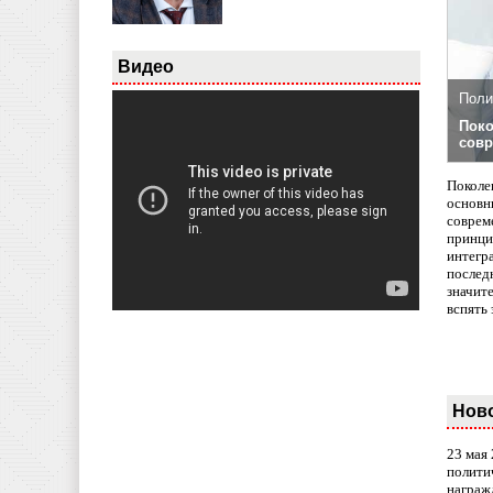
Видео
Поли
Поко
совр
Поколе
основн
совреме
принци
интегр
послед
значит
вспять 
Нов
23 мая
полити
награж