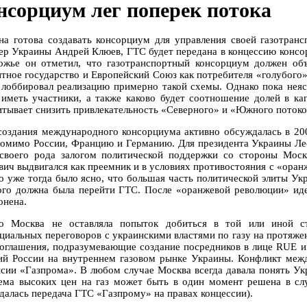
нсорциум лег поперек потока
на готова создавать консорциум для управления своей газотранс
ер Украины Андрей Клюев, ГТС будет передана в концессию консо
ожье он отметил, что газотранспортный консорциум должен объ
итное государство и Европейский Союз как потребителя «голубого»
 лоббировал реализацию примерно такой схемы. Однако пока неясн
 иметь участники, а также каково будет соотношение долей в ка
итывает снизить привлекательность «Северного» и «Южного потоко
создания международного консорциума активно обсуждалась в 200
помимо России, Францию и Германию. Для президента Украины Ле
своего рода залогом политической поддержки со стороны Моск
вич выдвигался как преемник и в условиях противостояния с «оран
о уже тогда было ясно, что большая часть политической элиты Ук
ого должна была перейти ГТС. После «оранжевой революции» идея
онена.
о Москва не оставляла попыток добиться в той или иной с
циальных переговоров с украинскими властями по газу на протяжен
соглашения, подразумевающие создание посредников в лице RUE и
ий России на внутреннем газовом рынке Украины. Конфликт ме
нсии «Газпрома». В любом случае Москва всегда давала понять Укр
ема высоких цен на газ может быть в один момент решена в слу
далась передача ГТС «Газпрому» на правах концессии).