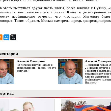
отреть вопрос об объединении «Южного потока» и Nabucco.
в этого выступает другая часть элиты, более близкая к Путину, 
ойчивость внешнеполитической линии Киева в долгосрочной пе
рома» неофициально отметил, что «господин Янукович будет
роводы». Таким образом, Москва намерена впредь диверсифицирова
ментарии
Алексей Макаркин:
Алексей Макарки
«В польской партии «Право и
«Президент Ливана 
справедливость» раскол. Что это
21 июля на встрече 
означает?»
Трампом в Белом до
представил ему все
план по укреплению
стабильности на гран
Израилем»
ертиза