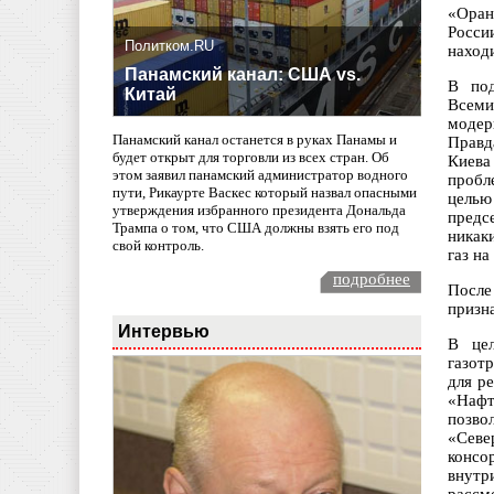
«Оран
Росси
Политком.RU
наход
Панамский канал: США vs.
В под
Китай
Всеми
модер
Панамский канал останется в руках Панамы и
Правд
будет открыт для торговли из всех стран. Об
Киева
этом заявил панамский администратор водного
пробл
пути, Рикаурте Васкес который назвал опасными
целью 
утверждения избранного президента Дональда
предс
Трампа о том, что США должны взять его под
никак
свой контроль.
газ на
подробнее
После
призн
Интервью
В цел
газот
для р
«Нафт
позво
«Севе
консо
внутр