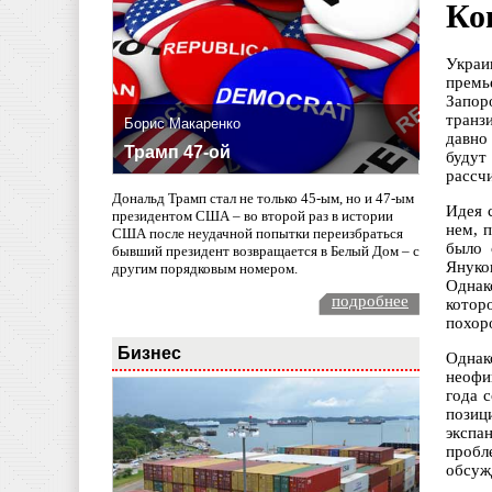
Ко
Украи
премь
Запор
транз
Борис Макаренко
давно
Трамп 47-ой
будут
рассч
Дональд Трамп стал не только 45-ым, но и 47-ым
Идея 
президентом США – во второй раз в истории
нем, 
США после неудачной попытки переизбраться
было 
бывший президент возвращается в Белый Дом – с
Януко
другим порядковым номером.
Однак
подробнее
котор
похор
Бизнес
Однак
неофи
года 
позиц
экспа
пробл
обсуж