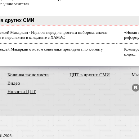
ие университета»
в других СМИ
лексей Макаркин - Израиль перед непростым выбором: анализ
«Новая 
в и перспектив в конфликте с ХАМАС
реформ
ексей Макаркин о новом советнике президента по климату
Коммерс
кодекс
Колонка экономиста
ЦПТ в других СМИ
Мы 
Видео
Новости ЦПТ
01-2026