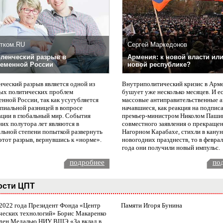
тком.RU
Сергей Маркедонов
ленческий разрыв в
Армения: к новой власти или
еменной России
новой республике?
нческий разрыв является одной из
Внутриполитический кризис в Арм
ых политических проблем
бушует уже несколько месяцев. И е
нной России, так как усугубляется
массовые антиправительственные а
пиальной разницей в вопросе
начавшиеся, как реакция на подпис
ации в глобальный мир. События
премьер-министром Николом Паши
них полутора лет являются в
совместного заявления о прекращен
ельной степени попыткой развернуть
Нагорном Карабахе, стихли в канун
этот разрыв, вернувшись к «норме».
новогодних празднеств, то в февра
года они получили новый импульс.
подробнее
по
ости ЦПТ
 2022 года Президент Фонда «Центр
Памяти Игоря Бунина
ческих технологий» Борис Макаренко
ден Медалью НИУ ВШЭ «За вклад в