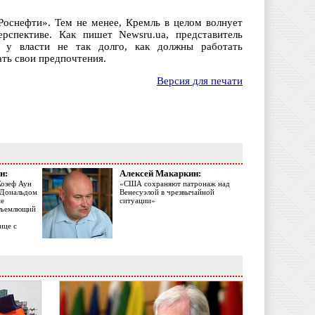
«Роснефти». Тем не менее, Кремль в целом волнует
рспективе. Как пишет Newsru.ua, представитель
 у власти не так долго, как должны работать
ть свои предпочтения.
Версия для печати
н:
Алексей Макаркин:
Жозеф Аун
«США сохраняют патронаж над
с Дональдом
Венесуэлой в чрезвычайной
ме
ситуации»
объемлющий
ице с