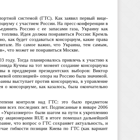
портной системой (ГТС). Как заявил первый вице-
рциуму с участием России. На пресс-конференции в
единить Россию с ее запасами газа, Украину как
 топлива. Идея должна понравиться России: Кремль
о, как будет создаваться консорциум, какие права
питале. Но самое важно, что Украина, тем самым,
в», что может не понравиться Москве.
3 году. Тогда планировалось привлечь к участию к
онида Кучмы на тот момент создание консорциума
вы в преддверии президентских выборов: Виктор
жевой оппозицией» опора на Россию была значимой.
раины выступает против консорциума, в управление
 о консорциуме, как казалось, была окончательно
тепени контроля над ГТС: это было предметом
ии всех последних лет. Подписанные в январе 2006
 «Укргазэнерго» были шагом на пути к укреплению
жду акционерами RUE в итоге помешал дальнейшей
аине, что вопрос о ГТС сохраняет актуальность, и
чае гибкости позиции Киева по ГТС (как вариант