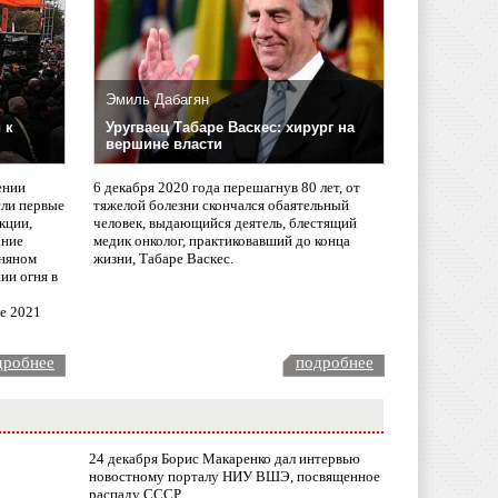
Эмиль Дабагян
 к
Уругваец Табаре Васкес: хирург на
вершине власти
ении
6 декабря 2020 года перешагнув 80 лет, от
сли первые
тяжелой болезни скончался обаятельный
кции,
человек, выдающийся деятель, блестящий
ание
медик онколог, практиковавший до конца
няном
жизни, Табаре Васкес.
ии огня в
ле 2021
дробнее
подробнее
24 декабря Борис Макаренко дал интервью
новостному порталу НИУ ВШЭ, посвященное
распаду СССР