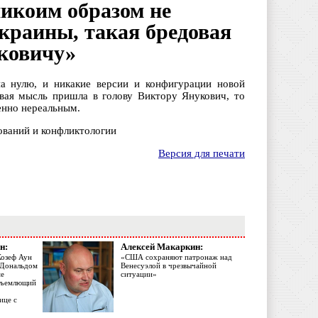
икоим образом не
краины, такая бредовая
ковичу»
а нулю, и никакие версии и конфигурации новой
вая мысль пришла в голову Виктору Янукович, то
енно нереальным.
ований и конфликтологии
Версия для печати
н:
Алексей Макаркин:
Жозеф Аун
«США сохраняют патронаж над
с Дональдом
Венесуэлой в чрезвычайной
ме
ситуации»
объемлющий
ице с