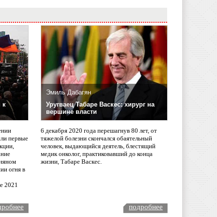
Эмиль Дабагян
 к
Уругваец Табаре Васкес: хирург на
вершине власти
ении
6 декабря 2020 года перешагнув 80 лет, от
сли первые
тяжелой болезни скончался обаятельный
кции,
человек, выдающийся деятель, блестящий
ание
медик онколог, практиковавший до конца
няном
жизни, Табаре Васкес.
ии огня в
ле 2021
дробнее
подробнее