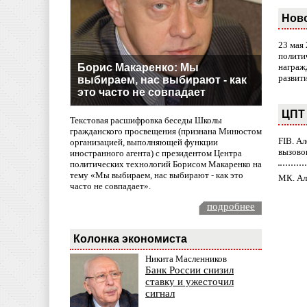
Нов
23 мая
полити
Борис Макаренко: Мы
награж
развит
выбираем, нас выбирают - как
это часто не совпадает
ЦПТ 
Текстовая расшифровка беседы Школы
гражданского просвещения (признана Минюстом
FIB. А
организацией, выполняющей функции
вызово
иностранного агента) с президентом Центра
политических технологий Борисом Макаренко на
тему «Мы выбираем, нас выбирают - как это
МК. Ал
часто не совпадает».
подробнее
Колонка экономиста
Никита Масленников
Банк России снизил
ставку и ужесточил
сигнал