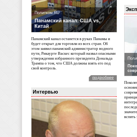
Эксп
Политком.RU
Панамский канал: США vs.
Китай
Панамский канал останется в руках Панамы и
будет открыт для торговли из всех стран. Об
этом заявил панамский администратор водного
пути, Рикаурте Васкес который назвал опасными
Поли
утверждения избранного президента Дональда
Трампа о том, что США должны взять его под
Поко
свой контроль.
совр
подробнее
Поколе
основн
Интервью
совреме
принци
интегр
послед
значит
вспять 