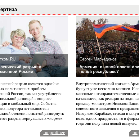
ертиза
тком.RU
Сергей Маркедонов
ленческий разрыв в
Армения: к новой власти или
еменной России
новой республике?
нческий разрыв является одной из
Внутриполитический кризис в Арм
ых политических проблем
бушует уже несколько месяцев. И е
нной России, так как усугубляется
массовые антиправительственные а
пиальной разницей в вопросе
начавшиеся, как реакция на подпис
ации в глобальный мир. События
премьер-министром Николом Паши
них полутора лет являются в
совместного заявления о прекращен
ельной степени попыткой развернуть
Нагорном Карабахе, стихли в канун
этот разрыв, вернувшись к «норме».
новогодних празднеств, то в февра
года они получили новый импульс.
подробнее
по