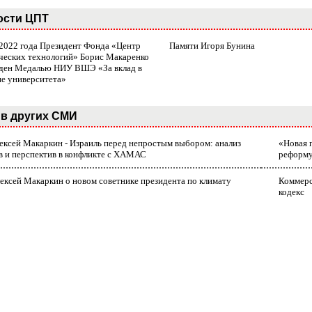
ости ЦПТ
 2022 года Президент Фонда «Центр
Памяти Игоря Бунина
ческих технологий» Борис Макаренко
ден Медалью НИУ ВШЭ «За вклад в
ие университета»
в других СМИ
лексей Макаркин - Израиль перед непростым выбором: анализ
«Новая 
в и перспектив в конфликте с ХАМАС
реформ
ексей Макаркин о новом советнике президента по климату
Коммерс
кодекс