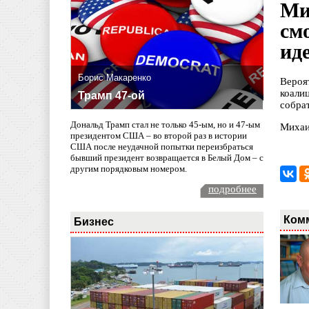
Ми
см
ид
Борис Макаренко
Вероя
коали
Трамп 47-ой
собра
Дональд Трамп стал не только 45-ым, но и 47-ым
Михаи
президентом США – во второй раз в истории
США после неудачной попытки переизбраться
бывший президент возвращается в Белый Дом – с
другим порядковым номером.
подробнее
Ком
Бизнес