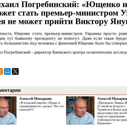
хаил Погребинский: «Ющенко н
ожет стать премьер-министром У
ея не может прийти Виктору Яну
тность Ющенко стать премьер-министром Украины просто равн
ции тут бывшему президенту не помогут. Даже если такая бредо
ть большинство под человека с фамилией Ющенко было бы соверш
л Погребинский - директор Киевского центра политических исслед
ментарии
Алексей Макаркин:
Алексей Макарки
«В польской партии «Право и
«Президент Ливана 
справедливость» раскол. Что это
21 июля на встрече 
означает?»
Трампом в Белом до
представил ему все
план по укреплению
стабильности на гран
Израилем»