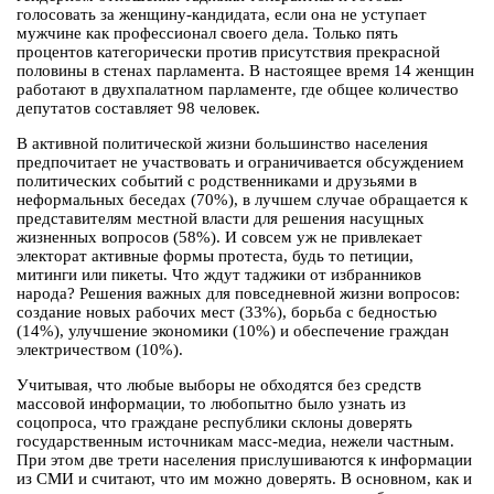
голосовать за женщину-кандидата, если она не уступает
мужчине как профессионал своего дела. Только пять
процентов категорически против присутствия прекрасной
половины в стенах парламента. В настоящее время 14 женщин
работают в двухпалатном парламенте, где общее количество
депутатов составляет 98 человек.
В активной политической жизни большинство населения
предпочитает не участвовать и ограничивается обсуждением
политических событий с родственниками и друзьями в
неформальных беседах (70%), в лучшем случае обращается к
представителям местной власти для решения насущных
жизненных вопросов (58%). И совсем уж не привлекает
электорат активные формы протеста, будь то петиции,
митинги или пикеты. Что ждут таджики от избранников
народа? Решения важных для повседневной жизни вопросов:
создание новых рабочих мест (33%), борьба с бедностью
(14%), улучшение экономики (10%) и обеспечение граждан
электричеством (10%).
Учитывая, что любые выборы не обходятся без средств
массовой информации, то любопытно было узнать из
соцопроса, что граждане республики склоны доверять
государственным источникам масс-медиа, нежели частным.
При этом две трети населения прислушиваются к информации
из СМИ и считают, что им можно доверять. В основном, как и