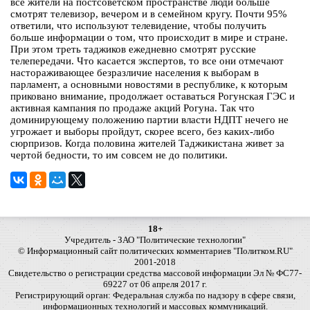
все жители на постсоветском пространстве люди больше
смотрят телевизор, вечером и в семейном кругу. Почти 95%
ответили, что используют телевидение, чтобы получить
больше информации о том, что происходит в мире и стране.
При этом треть таджиков ежедневно смотрят русские
телепередачи. Что касается экспертов, то все они отмечают
настораживающее безразличие населения к выборам в
парламент, а основными новостями в республике, к которым
приковано внимание, продолжает оставаться Рогунская ГЭС и
активная кампания по продаже акций Рогуна. Так что
доминирующему положению партии власти НДПТ нечего не
угрожает и выборы пройдут, скорее всего, без каких-либо
сюрпризов. Когда половина жителей Таджикистана живет за
чертой бедности, то им совсем не до политики.
18+
Учредитель - ЗАО "Политические технологии"
© Информационный сайт политических комментариев "Политком.RU"
2001-2018
Свидетельство о регистрации средства массовой информации Эл № ФС77-
69227 от 06 апреля 2017 г.
Регистрирующий орган: Федеральная служба по надзору в сфере связи,
информационных технологий и массовых коммуникаций.