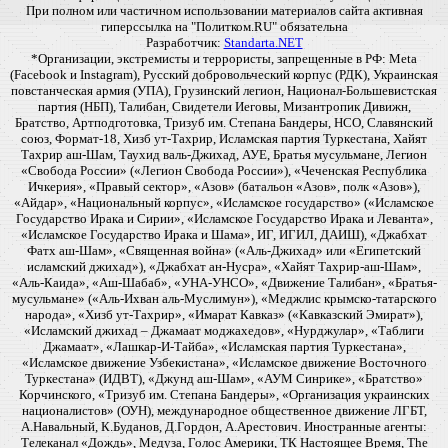
При полном или частичном использовании материалов сайта активная
гиперссылка на "Политком.RU" обязательна
Разработчик:
Standarta.NET
*Организации, экстремисты и террористы, запрещенные в РФ: Meta
(Facebook и Instagram), Русский добровольческий корпус (РДК), Украинская
повстанческая армия (УПА), Грузинский легион, Национал-Большевистская
партия (НБП), Талибан, Свидетели Иеговы, Мизантропик Дивижн,
Братство, Артподготовка, Тризуб им. Степана Бандеры, НСО, Славянский
союз, Формат-18, Хизб ут-Тахрир, Исламская партия Туркестана, Хайят
Тахрир аш-Шам, Таухид валь-Джихад, АУЕ, Братья мусульмане, Легион
«Свобода России» («Легион Свобода России»), «Чеченская Республика
Ичкерия», «Правый сектор», «Азов» (батальон «Азов», полк «Азов»),
«Айдар», «Национальный корпус», «Исламское государство» («Исламское
Государство Ирака и Сирии», «Исламское Государство Ирака и Леванта»,
«Исламское Государство Ирака и Шама», ИГ, ИГИЛ, ДАИШ), «Джабхат
Фатх аш-Шам», «Священная война» («Аль-Джихад» или «Египетский
исламский джихад»), «Джабхат ан-Нусра», «Хайят Тахрир-аш-Шам»,
«Аль-Каида», «Аш-Шабаб», «УНА-УНСО», «Движение Талибан», «Братья-
мусульмане» («Аль-Ихван аль-Муслимун»), «Меджлис крымско-татарского
народа», «Хизб ут-Тахрир», «Имарат Кавказ» («Кавказский Эмират»),
«Исламский джихад – Джамаат моджахедов», «Нурджулар», «Таблиги
Джамаат», «Лашкар-И-Тайба», «Исламская партия Туркестана»,
«Исламское движение Узбекистана», «Исламское движение Восточного
Туркестана» (ИДВТ), «Джунд аш-Шам», «АУМ Синрике», «Братство»
Корчинского, «Тризуб им. Степана Бандеры», «Организация украинских
националистов» (ОУН), международное общественное движение ЛГБТ,
А.Навальный, К.Буданов, Д.Гордон, А.Арестович. Иностранные агенты:
Телеканал «Дождь», Медуза, Голос Америки, ТК Настоящее Время, The