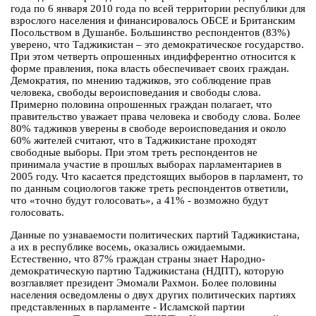
года по 6 января 2010 года по всей территории республики для
взрослого населения и финансировалось ОБСЕ и Британским
Посольством в Душанбе. Большинство респондентов (83%)
уверено, что Таджикистан – это демократическое государство.
При этом четверть опрошенных индифферентно относится к
форме правления, пока власть обеспечивает своих граждан.
Демократия, по мнению таджиков, это соблюдение прав
человека, свободы вероисповедания и свободы слова.
Примерно половина опрошенных граждан полагает, что
правительство уважает права человека и свободу слова. Более
80% таджиков уверены в свободе вероисповедания и около
60% жителей считают, что в Таджикистане проходят
свободные выборы. При этом треть респондентов не
принимала участие в прошлых выборах парламентариев в
2005 году. Что касается предстоящих выборов в парламент, то
по данным социологов также треть респондентов ответили,
что «точно будут голосовать», а 41% - возможно будут
голосовать.
Данные по узнаваемости политических партий Таджикистана,
а их в республике восемь, оказались ожидаемыми.
Естественно, что 87% граждан страны знает Народно-
демократическую партию Таджикистана (НДПТ), которую
возглавляет президент Эмомали Рахмон. Более половины
населения осведомлены о двух других политических партиях
представленных в парламенте - Исламской партии