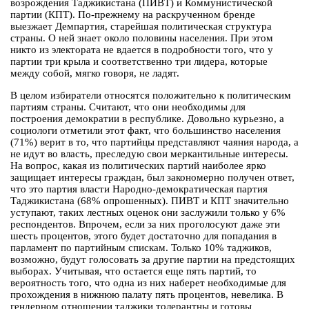
возрождения Таджикистана (ПИВТ) и Коммунистической
партии (КПТ). По-прежнему на раскрученном бренде
выезжает Демпартия, старейшая политическая структура
страны. О ней знает около половины населения. При этом
никто из электората не вдается в подробности того, что у
партии три крыла и соответственно три лидера, которые
между собой, мягко говоря, не ладят.
В целом избиратели относятся положительно к политическим
партиям страны. Считают, что они необходимы для
построения демократии в республике. Довольно курьезно, а
социологи отметили этот факт, что большинство населения
(71%) верит в то, что партийцы представляют чаяния народа, а
не идут во власть, преследую свои меркантильные интересы.
На вопрос, какая из политических партий наиболее ярко
защищает интересы граждан, был закономерно получен ответ,
что это партия власти Народно-демократическая партия
Таджикистана (68% опрошенных). ПИВТ и КПТ значительно
уступают, таких лестных оценок они заслужили только у 6%
респондентов. Впрочем, если за них проголосуют даже эти
шесть процентов, этого будет достаточно для попадания в
парламент по партийным спискам. Только 10% таджиков,
возможно, будут голосовать за другие партии на предстоящих
выборах. Учитывая, что остается еще пять партий, то
вероятность того, что одна из них наберет необходимые для
прохождения в нижнюю палату пять процентов, невелика. В
гендерном отношении таджики толерантны и готовы