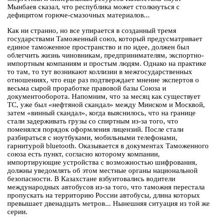
Мынбаев сказал, что республика может столкнуться с
дефицитом горюче-смазочных материалов...
Как ни странно, но все упирается в созданный тремя
государствами Таможенный союз, который предусматривает
единое таможенное пространство и по идее, должен был
облегчить жизнь чиновникам, предпринимателям, экспортно-
импортным компаниям и простым людям. Однако на практике
то там, то тут возникают коллизии в межгосударственных
отношениях, что еще раз подтверждает мнение экспертов о
весьма сырой проработке правовой базы Союза и
документооборота. Напомним, что за месяц как существует
ТС, уже был «нефтяной скандал» между Минском и Москвой,
затем «винный скандал», когда выяснилось, что на границе
стали задерживать грузы со спиртным из-за того, что
поменялся порядок оформления лицензий. После стали
разбираться с ноутбуками, мобильными телефонами,
гарнитурой bluetooth. Оказывается в документах Таможенного
союза есть пункт, согласно которому компании,
импортирующие устройства с возможностью шифрования,
должны уведомлять об этом местные органы национальной
безопасности. В Казахстане взбунтовались водители
международных автобусов из-за того, что таможня перестала
пропускать на территорию России автобусы, длина которых
превышает двенадцать метров... Нынешняя ситуация из той же
серии.