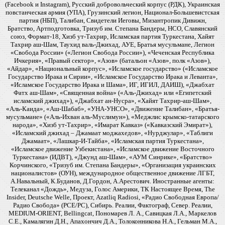
(Facebook и Instagram), Русский добровольческий корпус (РДК), Украинская
повстанческая армия (УПА), Грузинский легион, Национал-Большевистская
партия (НБП), Талибан, Свидетели Иеговы, Мизантропик Дивижн,
Братство, Артподготовка, Тризуб им. Степана Бандеры, НСО, Славянский
союз, Формат-18, Хизб ут-Тахрир, Исламская партия Туркестана, Хайят
Тахрир аш-Шам, Таухид валь-Джихад, АУЕ, Братья мусульмане, Легион
«Свобода России» («Легион Свобода России»), «Чеченская Республика
Ичкерия», «Правый сектор», «Азов» (батальон «Азов», полк «Азов»),
«Айдар», «Национальный корпус», «Исламское государство» («Исламское
Государство Ирака и Сирии», «Исламское Государство Ирака и Леванта»,
«Исламское Государство Ирака и Шама», ИГ, ИГИЛ, ДАИШ), «Джабхат
Фатх аш-Шам», «Священная война» («Аль-Джихад» или «Египетский
исламский джихад»), «Джабхат ан-Нусра», «Хайят Тахрир-аш-Шам»,
«Аль-Каида», «Аш-Шабаб», «УНА-УНСО», «Движение Талибан», «Братья-
мусульмане» («Аль-Ихван аль-Муслимун»), «Меджлис крымско-татарского
народа», «Хизб ут-Тахрир», «Имарат Кавказ» («Кавказский Эмират»),
«Исламский джихад – Джамаат моджахедов», «Нурджулар», «Таблиги
Джамаат», «Лашкар-И-Тайба», «Исламская партия Туркестана»,
«Исламское движение Узбекистана», «Исламское движение Восточного
Туркестана» (ИДВТ), «Джунд аш-Шам», «АУМ Синрике», «Братство»
Корчинского, «Тризуб им. Степана Бандеры», «Организация украинских
националистов» (ОУН), международное общественное движение ЛГБТ,
А.Навальный, К.Буданов, Д.Гордон, А.Арестович. Иностранные агенты:
Телеканал «Дождь», Медуза, Голос Америки, ТК Настоящее Время, The
Insider, Deutsche Welle, Проект, Azatliq Radiosi, «Радио Свободная Европа/
Радио Свобода» (PCE/PC), Сибирь. Реалии, Фактограф, Север. Реалии,
MEDIUM-ORIENT, Bellingcat, Пономарев Л. А., Савицкая Л.А., Маркелов
С.Е., Камалягин Д.Н., Апахончич Д.А., Толоконникова Н.А., Гельман М.А.,