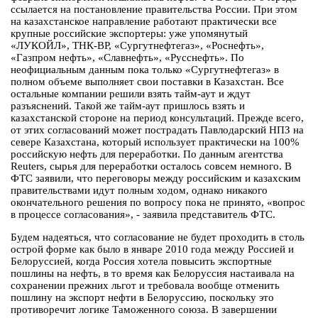
ссылается на постановление правительства России. При этом
на казахстанское направление работают практически все
крупные российские экспортеры: уже упомянутый
«ЛУКОЙЛ», ТНК-ВР, «Сургутнефтегаз», «Роснефть»,
«Газпром нефть», «Славнефть», «Русснефть». По
неофициальным данным пока только «Сургутнефтегаз» в
полном объеме выполняет свои поставки в Казахстан. Все
остальные компании решили взять тайм-аут и ждут
разъяснений. Такой же тайм-аут пришлось взять и
казахстанской стороне на период консультаций. Прежде всего,
от этих согласований может пострадать Павлодарский НПЗ на
севере Казахстана, который использует практически на 100%
российскую нефть для переработки. По данным агентства
Reuters, сырья для переработки осталось совсем немного. В
ФТС заявили, что переговоры между российским и казахским
правительствами идут полным ходом, однако никакого
окончательного решения по вопросу пока не принято, «вопрос
в процессе согласования», - заявила представитель ФТС.
Будем надеяться, что согласование не будет проходить в столь
острой форме как было в январе 2010 года между Россией и
Белоруссией, когда Россия хотела повысить экспортные
пошлины на нефть, в то время как Белоруссия настаивала на
сохранении прежних льгот и требовала вообще отменить
пошлину на экспорт нефти в Белоруссию, поскольку это
противоречит логике Таможенного союза. В завершении