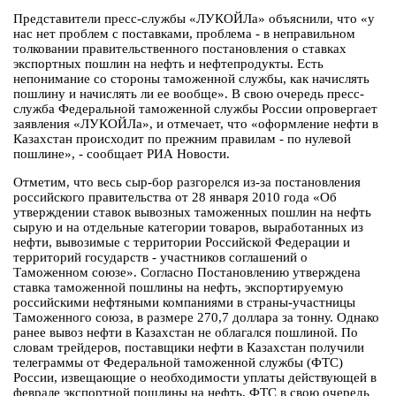
Представители пресс-службы «ЛУКОЙЛа» объяснили, что «у
нас нет проблем с поставками, проблема - в неправильном
толковании правительственного постановления о ставках
экспортных пошлин на нефть и нефтепродукты. Есть
непонимание со стороны таможенной службы, как начислять
пошлину и начислять ли ее вообще». В свою очередь пресс-
служба Федеральной таможенной службы России опровергает
заявления «ЛУКОЙЛа», и отмечает, что «оформление нефти в
Казахстан происходит по прежним правилам - по нулевой
пошлине», - сообщает РИА Новости.
Отметим, что весь сыр-бор разгорелся из-за постановления
российского правительства от 28 января 2010 года «Об
утверждении ставок вывозных таможенных пошлин на нефть
сырую и на отдельные категории товаров, выработанных из
нефти, вывозимые с территории Российской Федерации и
территорий государств - участников соглашений о
Таможенном союзе». Согласно Постановлению утверждена
ставка таможенной пошлины на нефть, экспортируемую
российскими нефтяными компаниями в страны-участницы
Таможенного союза, в размере 270,7 доллара за тонну. Однако
ранее вывоз нефти в Казахстан не облагался пошлиной. По
словам трейдеров, поставщики нефти в Казахстан получили
телеграммы от Федеральной таможенной службы (ФТС)
России, извещающие о необходимости уплаты действующей в
феврале экспортной пошлины на нефть. ФТС в свою очередь