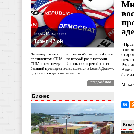
Ми
во
пр
ад
Борис Макаренко
Трамп 47-ой
«Прав
напол
Дональд Трамп стал не только 45-ым, но и 47-ым
сторо
президентом США – во второй раз в истории
отчаст
США после неудачной попытки переизбраться
Росси
бывший президент возвращается в Белый Дом – с
Анато
другим порядковым номером.
фамил
подробнее
Михаи
Бизнес
Ком