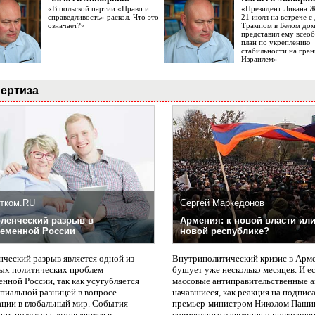
«В польской партии «Право и
«Президент Ливана 
справедливость» раскол. Что это
21 июля на встрече 
означает?»
Трампом в Белом до
представил ему все
план по укреплению
стабильности на гран
Израилем»
ертиза
тком.RU
Сергей Маркедонов
ленческий разрыв в
Армения: к новой власти или
еменной России
новой республике?
нческий разрыв является одной из
Внутриполитический кризис в Арм
ых политических проблем
бушует уже несколько месяцев. И е
нной России, так как усугубляется
массовые антиправительственные а
пиальной разницей в вопросе
начавшиеся, как реакция на подпис
ации в глобальный мир. События
премьер-министром Николом Паши
них полутора лет являются в
совместного заявления о прекращен