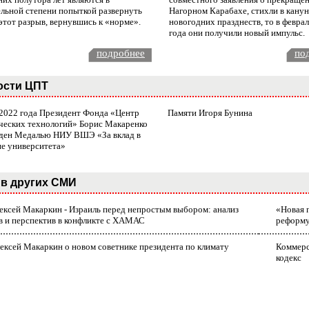
ельной степени попыткой развернуть
Нагорном Карабахе, стихли в канун
этот разрыв, вернувшись к «норме».
новогодних празднеств, то в февра
года они получили новый импульс.
подробнее
по
ости ЦПТ
 2022 года Президент Фонда «Центр
Памяти Игоря Бунина
ческих технологий» Борис Макаренко
ден Медалью НИУ ВШЭ «За вклад в
ие университета»
в других СМИ
лексей Макаркин - Израиль перед непростым выбором: анализ
«Новая 
в и перспектив в конфликте с ХАМАС
реформ
ексей Макаркин о новом советнике президента по климату
Коммерс
кодекс