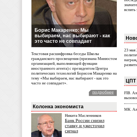
значит
вспять 
Борис Макаренко: Мы
выбираем, нас выбирают - как
Нов
это часто не совпадает
23 мая
Текстовая расшифровка беседы Школы
полити
гражданского просвещения (признана Минюстом
награж
организацией, выполняющей функции
развит
иностранного агента) с президентом Центра
политических технологий Борисом Макаренко на
тему «Мы выбираем, нас выбирают - как это
ЦПТ 
часто не совпадает».
подробнее
FIB. А
вызово
Колонка экономиста
МК. Ал
Никита Масленников
Банк России снизил
ставку и ужесточил
сигнал