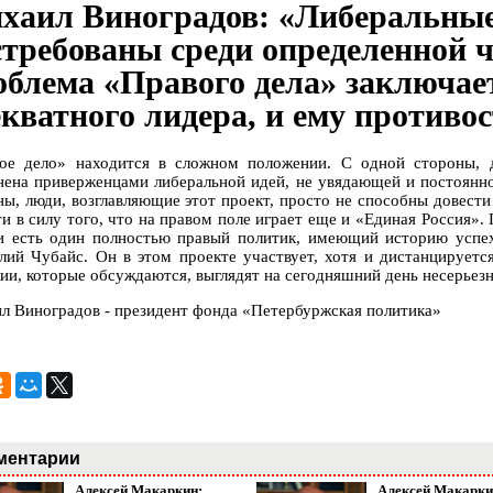
хаил Виноградов: «Либеральные
стребованы среди определенной ч
облема «Правого дела» заключаетс
екватного лидера, и ему противо
ое дело» находится в сложном положении. С одной стороны, д
нена приверженцами либеральной идей, не увядающей и постоянн
ны, люди, возглавляющие этот проект, просто не способны довести
и в силу того, что на правом поле играет еще и «Единая Россия». 
и есть один полностью правый политик, имеющий историю успеха
лий Чубайс. Он в этом проекте участвует, хотя и дистанцируетс
ии, которые обсуждаются, выглядят на сегодняшний день несерьезн
л Виноградов - президент фонда «Петербуржская политика»
ментарии
Алексей Макаркин:
Алексей Макарки