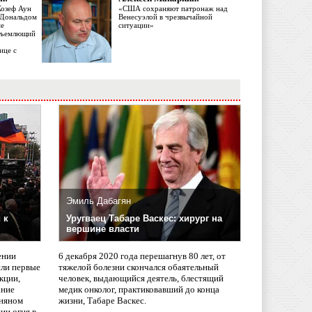
Жозеф Аун
«США сохраняют патронаж над
с Дональдом
Венесуэлой в чрезвычайной
ме
ситуации»
объемлющий
ице с
Эмиль Дабагян
 к
Уругваец Табаре Васкес: хирург на
вершине власти
ении
6 декабря 2020 года перешагнув 80 лет, от
сли первые
тяжелой болезни скончался обаятельный
кции,
человек, выдающийся деятель, блестящий
ание
медик онколог, практиковавший до конца
няном
жизни, Табаре Васкес.
ии огня в