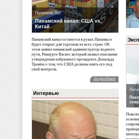
Политком.RU
Панамский канал: США vs.
Китай
Эксп
Панамский канал останется в руках Панамы и
будет открыт для торговли из всех стран. Об
этом заявил панамский администратор водного
пути, Рикаурте Васкес который назвал опасными
утверждения избранного президента Дональда
Трампа о том, что США должны взять его под
свой контроль.
подробнее
Поли
Интервью
Поко
совр
Поколе
основн
совреме
принци
интегр
послед