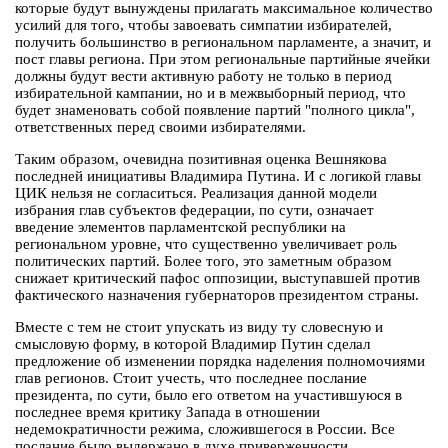
которые будут вынуждены прилагать максимальное количество
усилий для того, чтобы завоевать симпатии избирателей,
получить большинство в региональном парламенте, а значит, и
пост главы региона. При этом региональные партийные ячейки
должны будут вести активную работу не только в период
избирательной кампании, но и в межвыборный период, что
будет знаменовать собой появление партий "полного цикла",
ответственных перед своими избирателями.
Таким образом, очевидна позитивная оценка Вешнякова
последней инициативы Владимира Путина. И с логикой главы
ЦИК нельзя не согласиться. Реализация данной модели
избрания глав субъектов федерации, по сути, означает
введение элементов парламентской республики на
региональном уровне, что существенно увеличивает роль
политических партий. Более того, это заметным образом
снижает критический пафос оппозиции, выступавшей против
фактического назначения губернаторов президентом страны.
Вместе с тем не стоит упускать из виду ту словесную и
смысловую форму, в которой Владимир Путин сделал
предложение об изменении порядка наделения полномочиями
глав регионов. Стоит учесть, что последнее послание
президента, по сути, было его ответом на участившуюся в
последнее время критику Запада в отношении
недемократичности режима, сложившегося в России. Все
послание было выдержано в духе приверженности