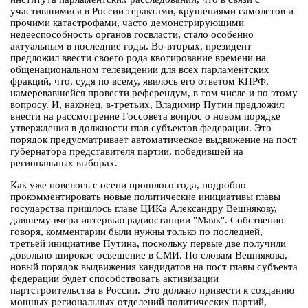
участившимися в России терактами, крушениями самолетов и
прочими катастрофами, часто демонстрирующими
недееспособность органов госвласти, стало особенно
актуальным в последние годы. Во-вторых, президент
предложил ввести своего рода квотирование времени на
общенациональном телевидении для всех парламентских
фракций, что, судя по всему, явилось его ответом КПРФ,
намеревавшейся провести референдум, в том числе и по этому
вопросу. И, наконец, в-третьих, Владимир Путин предложил
внести на рассмотрение Госсовета вопрос о новом порядке
утверждения в должности глав субъектов федерации. Это
порядок предусматривает автоматическое выдвижение на пост
губернатора представителя партии, победившей на
региональных выборах.
Как уже повелось с осени прошлого года, подробно
прокомментировать новые политические инициативы главы
государства пришлось главе ЦИКа Александру Вешнякову,
давшему вчера интервью радиостанции "Маяк". Собственно
говоря, комментарии были нужны только по последней,
третьей инициативе Путина, поскольку первые две получили
довольно широкое освещение в СМИ. По словам Вешнякова,
новый порядок выдвижения кандидатов на пост главы субъекта
федерации будет способствовать активизации
партстроительства в России. Это должно привести к созданию
мощных региональных отделений политических партий,