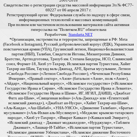
2001-2018
Свидетельство о регистрации средства массовой информации Эл № ФС77-
69227 от 06 апреля 2017 г.
Регистрирующий орган: Федеральная служба по надзору в сфере связи,
информационных технологий и массовых коммуникаций.
При полном или частичном использовании материалов сайта активная
гиперссылка на "Политком.RU" обязательна
Разработчик:
Standarta.NET
*Организации, экстремисты и террористы, запрещенные в РФ: Meta
(Facebook и Instagram), Русский добровольческий корпус (РДК), Украинская
повстанческая армия (УПА), Грузинский легион, Национал-Большевистская
партия (НБП), Талибан, Свидетели Иеговы, Мизантропик Дивижн,
Братство, Артподготовка, Тризуб им. Степана Бандеры, НСО, Славянский
союз, Формат-18, Хизб ут-Тахрир, Исламская партия Туркестана, Хайят
Тахрир аш-Шам, Таухид валь-Джихад, АУЕ, Братья мусульмане, Легион
«Свобода России» («Легион Свобода России»), «Чеченская Республика
Ичкерия», «Правый сектор», «Азов» (батальон «Азов», полк «Азов»),
«Айдар», «Национальный корпус», «Исламское государство» («Исламское
Государство Ирака и Сирии», «Исламское Государство Ирака и Леванта»,
«Исламское Государство Ирака и Шама», ИГ, ИГИЛ, ДАИШ), «Джабхат
Фатх аш-Шам», «Священная война» («Аль-Джихад» или «Египетский
исламский джихад»), «Джабхат ан-Нусра», «Хайят Тахрир-аш-Шам»,
«Аль-Каида», «Аш-Шабаб», «УНА-УНСО», «Движение Талибан», «Братья-
мусульмане» («Аль-Ихван аль-Муслимун»), «Меджлис крымско-татарского
народа», «Хизб ут-Тахрир», «Имарат Кавказ» («Кавказский Эмират»),
«Исламский джихад – Джамаат моджахедов», «Нурджулар», «Таблиги
Джамаат», «Лашкар-И-Тайба», «Исламская партия Туркестана»,
«Исламское движение Узбекистана», «Исламское движение Восточного