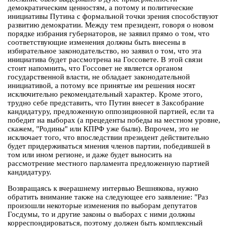
демократическим ценностям, а потому и политические
инициативы Путина с формальной точки зрения способствуют
развитию демократии. Между тем президент, говоря о новом
порядке избрания губернаторов, не заявил прямо о том, что
соответствующие изменения должны быть внесены в
избирательное законодательство, но заявил о том, что эта
инициатива будет рассмотрена на Госсовете. В этой связи
стоит напомнить, что Госсовет не является органом
государственной власти, не обладает законодательной
инициативой, а потому все принятые им решения носят
исключительно рекомендательный характер. Кроме этого,
трудно себе представить, что Путин внесет в Заксобрание
кандидатуру, предложенную оппозиционной партией, если та
победит на выборах (а прецеденты победы на местном уровне,
скажем, "Родины" или КПРФ уже были). Впрочем, это не
исключает того, что впоследствии президент действительно
будет придерживаться мнения членов партии, победившей в
том или ином регионе, и даже будет выносить на
рассмотрение местного парламента предложенную партией
кандидатуру.
Возвращаясь к вчерашнему интервью Вешнякова, нужно
обратить внимание также на следующее его заявление: "Раз
произошли некоторые изменения по выборам депутатов
Госдумы, то и другие законы о выборах с ними должны
корреспондироваться, поэтому должен быть комплексный