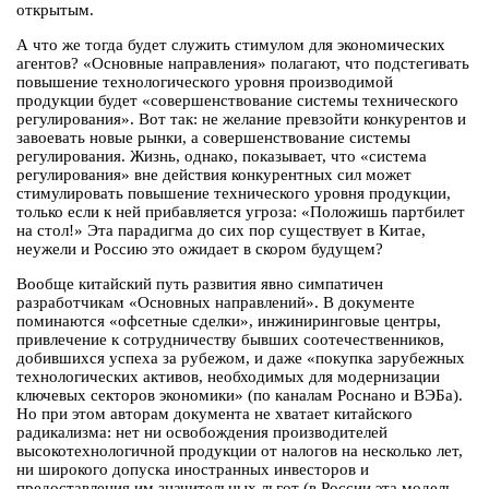
открытым.
А что же тогда будет служить стимулом для экономических
агентов? «Основные направления» полагают, что подстегивать
повышение технологического уровня производимой
продукции будет «совершенствование системы технического
регулирования». Вот так: не желание превзойти конкурентов и
завоевать новые рынки, а совершенствование системы
регулирования. Жизнь, однако, показывает, что «система
регулирования» вне действия конкурентных сил может
стимулировать повышение технического уровня продукции,
только если к ней прибавляется угроза: «Положишь партбилет
на стол!» Эта парадигма до сих пор существует в Китае,
неужели и Россию это ожидает в скором будущем?
Вообще китайский путь развития явно симпатичен
разработчикам «Основных направлений». В документе
поминаются «офсетные сделки», инжиниринговые центры,
привлечение к сотрудничеству бывших соотечественников,
добившихся успеха за рубежом, и даже «покупка зарубежных
технологических активов, необходимых для модернизации
ключевых секторов экономики» (по каналам Роснано и ВЭБа).
Но при этом авторам документа не хватает китайского
радикализма: нет ни освобождения производителей
высокотехнологичной продукции от налогов на несколько лет,
ни широкого допуска иностранных инвесторов и
предоставления им значительных льгот (в России эта модель