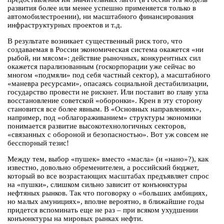
развития более или менее успешно применяется только в
автомобилестроении), ни масштабного финансирования
инфраструктурных проектов и т.д.
В результате возникает существенный риск того, что
создаваемая в России экономическая система окажется «ни
рыбой, ни мясом»: действие рыночных, конкурентных сил
окажется парализованным (госкорпорации уже сейчас во
многом «подмяли» под себя частный сектор), а масштабного
«маневра ресурсами», опасаясь социальной дестабилизации,
государство провести не рискнет. Или поставит во главу угла
восстановление советской «оборонки». Крен в эту сторону
становится все более явным. В «Основных направлениях»,
например, под «облагораживанием» структуры экономики
понимается развитие высокотехнологичных секторов,
«связанных с обороной и безопасностью». Вот уж совсем не
бесспорный тезис!
Между тем, выбор «пушек» вместо «масла» (и «нано»?), как
известно, довольно обременителен, а российский бюджет,
который во все возрастающих масштабах предъявляет спрос
на «пушки», слишком сильно зависит от конъюнктуры
нефтяных рынков. Так что поговорку о «больших амбициях,
но малых амунициях», вполне вероятно, в ближайшие годы
придется вспоминать еще не раз – при всяком ухудшении
конъюнктуры на мировых рынках нефти.