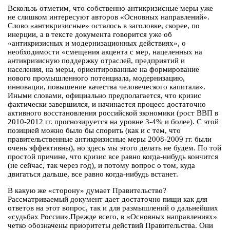
Вскользь отметим, что собственно антикризисные меры уже
не слишком интересуют авторов «Основных направлений».
Слово «антикризисные» осталось в заголовке, скорее, по
инерции, а в тексте документа говорится уже об
«антикризисных и модернизационных действиях», о
необходимости «смещения акцента с мер, нацеленных на
антикризисную поддержку отраслей, предприятий и
населения, на меры, ориентированные на формирование
нового промышленного потенциала, модернизацию,
инновации, повышение качества человеческого капитала».
Иными словами, официально предполагается, что кризис
фактически завершился, и начинается процесс достаточно
активного восстановления российской экономики (рост ВВП в
2010-2012 гг. прогнозируется на уровне 3-4% и более). С этой
позицией можно было бы спорить (как и с тем, что
правительственные антикризисные меры 2008-2009 гг. были
очень эффективны), но здесь мы этого делать не будем. По той
простой причине, что кризис все равно когда-нибудь кончится
(не сейчас, так через год), и потому вопрос о том, куда
двигаться дальше, все равно когда-нибудь встанет.
В какую же «сторону» думает Правительство?
Рассматриваемый документ дает достаточно пищи как для
ответов на этот вопрос, так и для размышлений о дальнейших
«судьбах России».Прежде всего, в «Основных направлениях»
четко обозначены приоритеты действий Правительства. Они