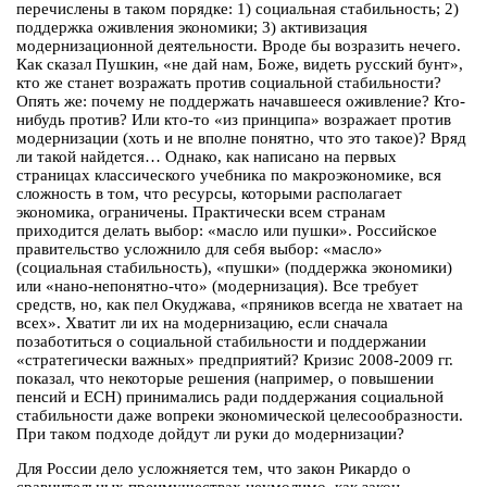
перечислены в таком порядке: 1) социальная стабильность; 2)
поддержка оживления экономики; 3) активизация
модернизационной деятельности. Вроде бы возразить нечего.
Как сказал Пушкин, «не дай нам, Боже, видеть русский бунт»,
кто же станет возражать против социальной стабильности?
Опять же: почему не поддержать начавшееся оживление? Кто-
нибудь против? Или кто-то «из принципа» возражает против
модернизации (хоть и не вполне понятно, что это такое)? Вряд
ли такой найдется… Однако, как написано на первых
страницах классического учебника по макроэкономике, вся
сложность в том, что ресурсы, которыми располагает
экономика, ограничены. Практически всем странам
приходится делать выбор: «масло или пушки». Российское
правительство усложнило для себя выбор: «масло»
(социальная стабильность), «пушки» (поддержка экономики)
или «нано-непонятно-что» (модернизация). Все требует
средств, но, как пел Окуджава, «пряников всегда не хватает на
всех». Хватит ли их на модернизацию, если сначала
позаботиться о социальной стабильности и поддержании
«стратегически важных» предприятий? Кризис 2008-2009 гг.
показал, что некоторые решения (например, о повышении
пенсий и ЕСН) принимались ради поддержания социальной
стабильности даже вопреки экономической целесообразности.
При таком подходе дойдут ли руки до модернизации?
Для России дело усложняется тем, что закон Рикардо о