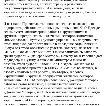
сравнительных преимуществах неумолимо, как закон
всемирного тяготения, толкает страну к развитию по
ресурсно-сырьевому пути. И в самом деле, если не
корректировать действия «невидимой руки рынка», Россия
обречена двигаться именно по этому пути.
И вот наше Правительство, похоже, всерьез вознамерилось
подправить действие стихийных рыночных сил. Как? Прежде
всего, путем «планомерной работы с крупнейшими и
крупными предприятиями ключевых секторов экономики».
Иными словами, путем «ручного управления», получившего
столь широкое распространение в последние годы. Конечно,
иногда без этого обойтись не удается. Вот ведь, кажется, и в
США г-н Обама и его министры лично занимались какое-то
время судьбой «Дженерал Моторз». Почему бы в России г-дам
Медведеву и Путину, а также их министрам лично не
позаниматься судьбой АвтоВАЗа? Но здесь, как это часто
бывает, «дьявол прячется деталях». А именно: во-первых, в
словах «планомерная работа», во-вторых, в словах
«крупнейшие и крупные предприятия ключевых секторов
экономики». В США реформированный «Дженерал Моторз»
работает самостоятельно, Правительство никакой
«планомерной работы» с ним больше не проводит. А кроме
«Дженерал Моторз», в США и назвать-то почти некого, тогда
как у нас уже названы: «Объединенная авиастроительная
корпорация», «Оборонпром», «Уралвагонзавод»,
госкорпорации, банки с госучастием – и список еще остается