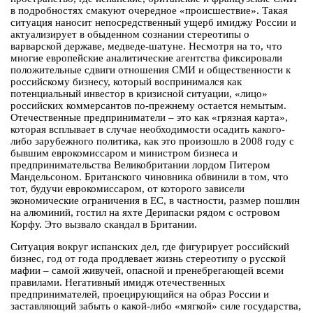
в подробностях смакуют очередное «происшествие». Такая
ситуация наносит непосредственный ущерб имиджу России и
актуализирует в обыденном сознании стереотипы о
варварской державе, медведе-шатуне. Несмотря на то, что
многие европейские аналитические агентства фиксировали
положительные сдвиги отношения СМИ и общественности к
российскому бизнесу, который воспринимался как
потенциальный инвестор в кризисной ситуации, «лицо»
российских коммерсантов по-прежнему остается немытым.
Отечественные предприниматели – это как «грязная карта»,
которая всплывает в случае необходимости осадить какого-
либо зарубежного политика, как это произошло в 2008 году с
бывшим еврокомиссаром и министром бизнеса и
предпринимательства Великобритании лордом Питером
Мандельсоном. Британского чиновника обвинили в том, что
тот, будучи еврокомиссаром, от которого зависели
экономические ограничения в ЕС, в частности, размер пошлин
на алюминий, гостил на яхте Дерипаски рядом с островом
Корфу. Это вызвало скандал в Британии.
Ситуация вокруг испанских дел, где фигурирует российский
бизнес, год от года продлевает жизнь стереотипу о русской
мафии – самой живучей, опасной и пренебрегающей всеми
правилами. Негативный имидж отечественных
предпринимателей, проецирующийся на образ России и
заставляющий забыть о какой-либо «мягкой» силе государства,