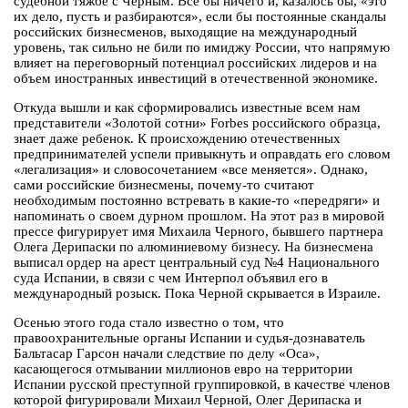
судебной тяжбе с Черным. Все бы ничего и, казалось бы, «это
их дело, пусть и разбираются», если бы постоянные скандалы
российских бизнесменов, выходящие на международный
уровень, так сильно не били по имиджу России, что напрямую
влияет на переговорный потенциал российских лидеров и на
объем иностранных инвестиций в отечественной экономике.
Откуда вышли и как сформировались известные всем нам
представители «Золотой сотни» Forbes российского образца,
знает даже ребенок. К происхождению отечественных
предпринимателей успели привыкнуть и оправдать его словом
«легализация» и словосочетанием «все меняется». Однако,
сами российские бизнесмены, почему-то считают
необходимым постоянно встревать в какие-то «передряги» и
напоминать о своем дурном прошлом. На этот раз в мировой
прессе фигурирует имя Михаила Черного, бывшего партнера
Олега Дерипаски по алюминиевому бизнесу. На бизнесмена
выписал ордер на арест центральный суд №4 Национального
суда Испании, в связи с чем Интерпол объявил его в
международный розыск. Пока Черной скрывается в Израиле.
Осенью этого года стало известно о том, что
правоохранительные органы Испании и судья-дознаватель
Бальтасар Гарсон начали следствие по делу «Оса»,
касающегося отмывании миллионов евро на территории
Испании русской преступной группировкой, в качестве членов
которой фигурировали Михаил Черной, Олег Дерипаска и