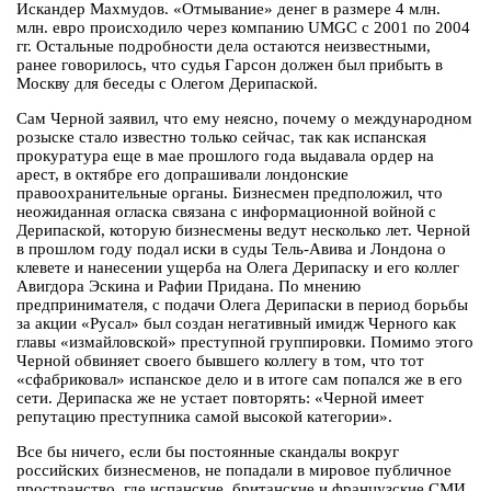
Искандер Махмудов. «Отмывание» денег в размере 4 млн.
млн. евро происходило через компанию UMGC с 2001 по 2004
гг. Остальные подробности дела остаются неизвестными,
ранее говорилось, что судья Гарсон должен был прибыть в
Москву для беседы с Олегом Дерипаской.
Сам Черной заявил, что ему неясно, почему о международном
розыске стало известно только сейчас, так как испанская
прокуратура еще в мае прошлого года выдавала ордер на
арест, в октябре его допрашивали лондонские
правоохранительные органы. Бизнесмен предположил, что
неожиданная огласка связана с информационной войной с
Дерипаской, которую бизнесмены ведут несколько лет. Черной
в прошлом году подал иски в суды Тель-Авива и Лондона о
клевете и нанесении ущерба на Олега Дерипаску и его коллег
Авигдора Эскина и Рафии Придана. По мнению
предпринимателя, с подачи Олега Дерипаски в период борьбы
за акции «Русал» был создан негативный имидж Черного как
главы «измайловской» преступной группировки. Помимо этого
Черной обвиняет своего бывшего коллегу в том, что тот
«сфабриковал» испанское дело и в итоге сам попался же в его
сети. Дерипаска же не устает повторять: «Черной имеет
репутацию преступника самой высокой категории».
Все бы ничего, если бы постоянные скандалы вокруг
российских бизнесменов, не попадали в мировое публичное
пространство, где испанские, британские и французские СМИ