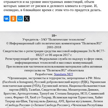
отражается и на уровне иностранных инвестиций, объем
которых зависит от рисков и делового климата в стране. И,
очевидно, в ближайшее время с этим что-то придется делать.
18+
Учредитель - ЗАО "Политические технологии"
© Информационный сайт политических комментариев "Политком.RU"
2001-2018
Свидетельство о регистрации средства массовой информации Эл № ФС77-
69227 от 06 апреля 2017 г.
Регистрирующий орган: Федеральная служба по надзору в сфере связи,
информационных технологий и массовых коммуникаций.
При полном или частичном использовании материалов сайта активная
гиперссылка на "Политком.RU" обязательна
Разработчик:
Standarta.NET
*Организации, экстремисты и террористы, запрещенные в РФ: Meta
(Facebook и Instagram), Русский добровольческий корпус (РДК), Украинская
повстанческая армия (УПА), Грузинский легион, Национал-Большевистская
партия (НБП), Талибан, Свидетели Иеговы, Мизантропик Дивижн,
Братство, Артподготовка, Тризуб им. Степана Бандеры, НСО, Славянский
союз, Формат-18, Хизб ут-Тахрир, Исламская партия Туркестана, Хайят
Тахрир аш-Шам, Таухид валь-Джихад, АУЕ, Братья мусульмане, Легион
«Свобода России» («Легион Свобода России»), «Чеченская Республика