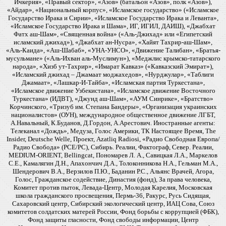
Ичкерия», «Правый сектор», «Азов» (батальон «Азов», полк «Азов»),
«Айдар», «Национальный корпус», «Исламское государство» («Исламское
Государство Ирака и Сирии», «Исламское Государство Ирака и Леванта»,
«Исламское Государство Ирака и Шама», ИГ, ИГИЛ, ДАИШ), «Джабхат
Фатх аш-Шам», «Священная война» («Аль-Джихад» или «Египетский
исламский джихад»), «Джабхат ан-Нусра», «Хайят Тахрир-аш-Шам»,
«Аль-Каида», «Аш-Шабаб», «УНА-УНСО», «Движение Талибан», «Братья-
мусульмане» («Аль-Ихван аль-Муслимун»), «Меджлис крымско-татарского
народа», «Хизб ут-Тахрир», «Имарат Кавказ» («Кавказский Эмират»),
«Исламский джихад – Джамаат моджахедов», «Нурджулар», «Таблиги
Джамаат», «Лашкар-И-Тайба», «Исламская партия Туркестана»,
«Исламское движение Узбекистана», «Исламское движение Восточного
Туркестана» (ИДВТ), «Джунд аш-Шам», «АУМ Синрике», «Братство»
Корчинского, «Тризуб им. Степана Бандеры», «Организация украинских
националистов» (ОУН), международное общественное движение ЛГБТ,
А.Навальный, К.Буданов, Д.Гордон, А.Арестович. Иностранные агенты:
Телеканал «Дождь», Медуза, Голос Америки, ТК Настоящее Время, The
Insider, Deutsche Welle, Проект, Azatliq Radiosi, «Радио Свободная Европа/
Радио Свобода» (PCE/PC), Сибирь. Реалии, Фактограф, Север. Реалии,
MEDIUM-ORIENT, Bellingcat, Пономарев Л. А., Савицкая Л.А., Маркелов
С.Е., Камалягин Д.Н., Апахончич Д.А., Толоконникова Н.А., Гельман М.А.,
Шендерович В.А., Верзилов П.Ю., Баданин Р.С., Альянс Врачей, Агора,
Голос, Гражданское содействие, Династия (фонд), За права человека,
Комитет против пыток, Левада-Центр, Молодая Карелия, Московская
школа гражданского просвещения, Пермь-36, Ракурс, Русь Сидящая,
Сахаровский центр, Сибирский экологический центр, ИАЦ Сова, Союз
комитетов солдатских матерей России, Фонд борьбы с коррупцией (ФБК),
Фонд защиты гласности, Фонд свободы информации, Центр