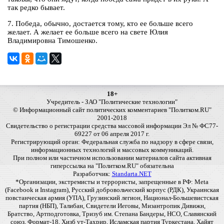
так редко бывает.
7. Победа, обычно, достается тому, кто ее больше всего
желает. А желает ее больше всего на свете Юлия
Владимировна Тимошенко.
18+
Учредитель - ЗАО "Политические технологии"
© Информационный сайт политических комментариев "Политком.RU"
2001-2018
Свидетельство о регистрации средства массовой информации Эл № ФС77-
69227 от 06 апреля 2017 г.
Регистрирующий орган: Федеральная служба по надзору в сфере связи,
информационных технологий и массовых коммуникаций.
При полном или частичном использовании материалов сайта активная
гиперссылка на "Политком.RU" обязательна
Разработчик:
Standarta.NET
*Организации, экстремисты и террористы, запрещенные в РФ: Meta
(Facebook и Instagram), Русский добровольческий корпус (РДК), Украинская
повстанческая армия (УПА), Грузинский легион, Национал-Большевистская
партия (НБП), Талибан, Свидетели Иеговы, Мизантропик Дивижн,
Братство, Артподготовка, Тризуб им. Степана Бандеры, НСО, Славянский
союз, Формат-18, Хизб ут-Тахрир, Исламская партия Туркестана, Хайят