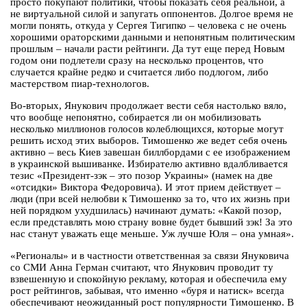
просто покупают политики, чтобы показать себя реальной, а
не виртуальной силой и запугать оппонентов. Долгое время не
могли понять, откуда у Сергея Тигипко – человека с не очень
хорошими ораторскими данными и непонятным политическим
прошлым – начали расти рейтинги. Да тут еще перед Новым
годом они подлетели сразу на несколько процентов, что
случается крайне редко и считается либо подлогом, либо
мастерством пиар-технологов.
Во-вторых, Янукович продолжает вести себя настолько вяло,
что вообще непонятно, собирается ли он мобилизовать
несколько миллионов голосов колеблющихся, которые могут
решить исход этих выборов. Тимошенко же ведет себя очень
активно – весь Киев завешан биллбордами с ее изображением
в украинской вышиванке. Избирателю активно вдалбливается
тезис «Президент-зэк – это позор Украины» (намек на две
«отсидки» Виктора Федоровича). И этот прием действует –
люди (при всей нелюбви к Тимошенко за то, что их жизнь при
ней порядком ухудшилась) начинают думать: «Какой позор,
если представлять мою страну вовне будет бывший зэк! За это
нас станут уважать еще меньше. Уж лучше Юля – она умная».
«Регионалы» и в частности ответственная за связи Януковича
со СМИ Анна Герман считают, что Янукович проводит ту
взвешенную и спокойную рекламу, которая и обеспечила ему
рост рейтингов, забывая, что именно «буря и натиск» всегда
обеспечивают неожиданный рост популярности Тимошенко. В