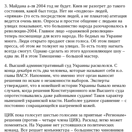
3. Майдана а-ля 2004 год не будет. Киев не разогрет до такого
состояния, какой был тогда. Нет ни «подвоза» людей,
«прямая» (то есть посредством людей, а не плакатов) агитация
ведется очень вяло. Опросы и простое общение с людьми на
улицах показывают, что большинство народа разочаровалось в
революции-2004. Главное лицо «оранжевой революции»
теперь посмешище для всего народа. Но бедных на Украине
много. Люди открыто продают свои голоса. Об этом пишет
пресса, об этом же толкуют на улицах. То есть толпу нагнать
всегда смогут. Однако сделать из этого вдохновляющее шоу –
едва ли. И в этом Тимошенко – большой мастер.
4. Высший административный суд Украины раскололся. С
конца декабря есть два человека, которые называют себя и.о.
главы ВАСУ. Напомним, что именно этот орган выносит
решения по искам о незаконности выборов. Эксперты
утверждают, что в новейшей истории Украины бывало немало
случаев, когда решения Конституционного или Высшего суда
опротестовывались даже районными судами! Таков характер
нынешней украинской власти. Наиболее удачное сравнение – с
постоянно сокращающейся шагреневой кожей.
ЦИК пока голосует шестью голосами за приятные «Регионам»
решения (против – четыре члена ЦИК). Расклад легко может
поменяться. На Украине нет устоявшихся политических
команд. Все решает конъюнктура – большинство чиновников