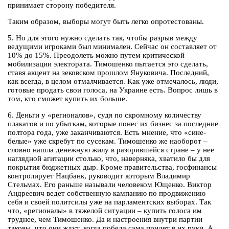
принимает сторону победителя.
Таким образом, выборы могут быть легко опротестованы.
5. Но для этого нужно сделать так, чтобы разрыв между
ведущими игроками был минимален. Сейчас он составляет от
10% до 15%. Преодолеть можно путем критической
мобилизации электората. Тимошенко пытается это сделать,
ставя акцент на зековском прошлом Януковича. Последний,
как всегда, в целом отмалчивается. Как уже отмечалось, люди,
готовые продать свои голоса, на Украине есть. Вопрос лишь в
том, кто сможет купить их больше.
6. Деньги у «регионалов», судя по скромному количеству
плакатов и по убыткам, которые понес их бизнес за последние
полтора года, уже заканчиваются. Есть мнение, что «сине-
белые» уже скребут по сусекам. Тимошенко же наоборот –
словно нашла денежную жилу в разорившейся стране – у нее
наглядной агитации столько, что, наверняка, хватило бы для
покрытия бюджетных дыр. Кроме правительства, госфинансы
контролирует Нацбанк, руководит которым Владимир
Стельмах. Его раньше называли человеком Ющенко. Виктор
Андреевич ведет собственную кампанию по продвижению
себя и своей политсилы уже на парламентских выборах. Так
что, «регионалы» в тяжелой ситуации – купить голоса им
труднее, чем Тимошенко. Да и настроения внутри партии
таковы, что они ждут, когда победа сама придет в их руки. А