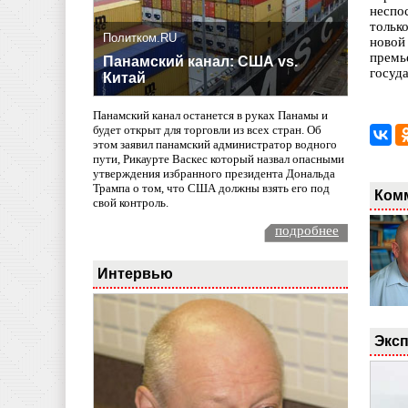
неспо
тольк
Политком.RU
новой
премь
Панамский канал: США vs.
госуда
Китай
Панамский канал останется в руках Панамы и
будет открыт для торговли из всех стран. Об
этом заявил панамский администратор водного
пути, Рикаурте Васкес который назвал опасными
утверждения избранного президента Дональда
Трампа о том, что США должны взять его под
Ком
свой контроль.
подробнее
Интервью
Эксп