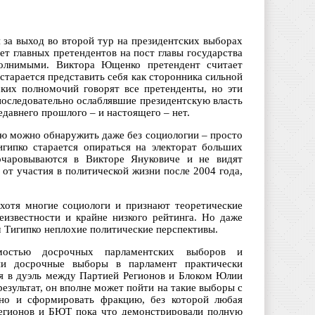
 за выход во второй тур на президентских выборах
т главных претендентов на пост главы государства
олнимыми. Виктора Ющенко претендент считает
старается представить себя как сторонника сильной
ских полномочий говорят все претенденты, но эти
 последовательно ослаблявшие президентскую власть
едавнего прошлого – и настоящего – нет.
рую можно обнаружить даже без социологии – просто
гипко старается опираться на электорат больших
чаровываются в Викторе Януковиче и не видят
от участия в политической жизни после 2004 года,
хотя многие социологи и признают теоретические
известности и крайне низкого рейтинга. Но даже
м Тигипко неплохие политические перспективы.
мостью досрочных парламентских выборов и
ии досрочные выборы в парламент практически
ся в дуэль между Партией Регионов и Блоком Юлии
езультат, он вполне может пойти на такие выборы с
 но и сформировать фракцию, без которой любая
 Регионов и БЮТ пока что демонстрировали полную