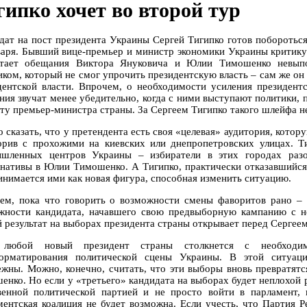
гипко хочет во второй тур
дат на пост президента Украины Сергей Тигипко готов побороться
варя. Бывший вице-премьер и министр экономики Украины критикуе
тает обещания Виктора Януковича и Юлии Тимошенко невып
иком, который не смог упрочить президентскую власть – сам же он 
дентской власти. Впрочем, о необходимости усиления президент
ения звучат менее убедительно, когда с ними выступают политики,
сту премьер-министра страны. За Сергеем Тигипко такого шлейфа н
 сказать, что у претендента есть своя «целевая» аудитория, кото
орив с прохожими на киевских или днепропетровских улицах. Ти
шленных центров Украины – избиратели в этих городах разо
рнативы в Юлии Тимошенко. А Тигипко, практически отказавшийся 
инимается ими как новая фигура, способная изменить ситуацию.
ем, пока что говорить о возможности смены фаворитов рано – 
жности кандидата, начавшего свою предвыборную кампанию с не
й результат на выборах президента страны открывает перед Сергее
 любой новый президент страны столкнется с необходи
орматирования политической сцены Украины. В этой ситуац
ежны. Можно, конечно, считать, что эти выборы вновь превратят
енко. Но если у «третьего» кандидата на выборах будет неплохой р
венной политической партией и не просто войти в парламент,
ментская коалиция не будет возможна. Если учесть, что Партия