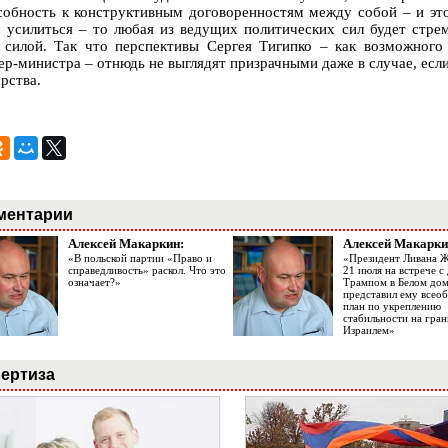
собность к конструктивным договоренностям между собой – и эт
о усилиться – то любая из ведущих политических сил будет стре
 силой. Так что перспективы Сергея Тигипко – как возможного 
ер-министра – отнюдь не выглядят призрачными даже в случае, если
рства.
ментарии
Алексей Макаркин:
Алексей Макарки
«В польской партии «Право и
«Президент Ливана 
справедливость» раскол. Что это
21 июля на встрече 
означает?»
Трампом в Белом до
представил ему все
план по укреплению
стабильности на гран
Израилем»
ертиза