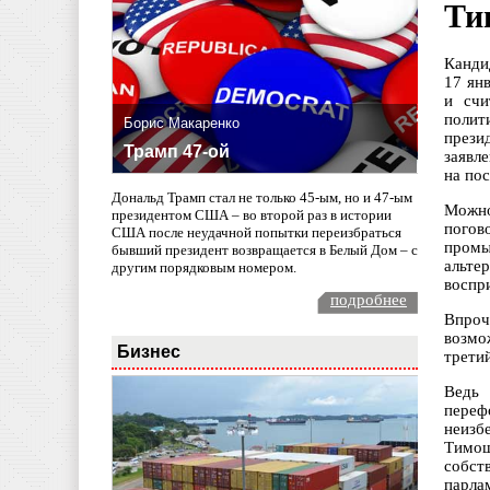
Ти
Канди
17 ян
и счи
полит
Борис Макаренко
прези
Трамп 47-ой
заявл
на по
Дональд Трамп стал не только 45-ым, но и 47-ым
Можно
президентом США – во второй раз в истории
погов
США после неудачной попытки переизбраться
промы
бывший президент возвращается в Белый Дом – с
альте
другим порядковым номером.
воспр
подробнее
Впроч
возмо
Бизнес
трети
Ведь
переф
неизб
Тимош
собст
парла