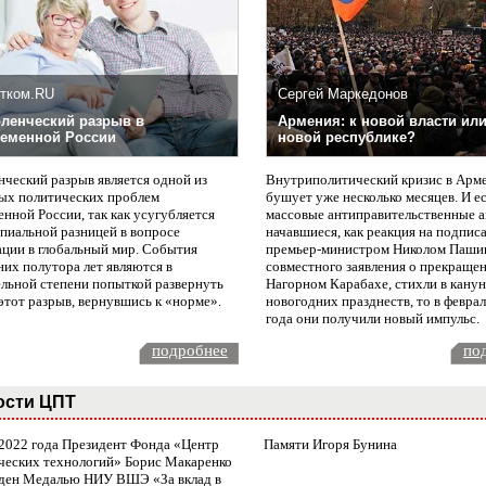
тком.RU
Сергей Маркедонов
ленческий разрыв в
Армения: к новой власти или
еменной России
новой республике?
нческий разрыв является одной из
Внутриполитический кризис в Арм
ых политических проблем
бушует уже несколько месяцев. И е
нной России, так как усугубляется
массовые антиправительственные а
пиальной разницей в вопросе
начавшиеся, как реакция на подпис
ации в глобальный мир. События
премьер-министром Николом Паши
них полутора лет являются в
совместного заявления о прекращен
ельной степени попыткой развернуть
Нагорном Карабахе, стихли в канун
этот разрыв, вернувшись к «норме».
новогодних празднеств, то в февра
года они получили новый импульс.
подробнее
по
ости ЦПТ
 2022 года Президент Фонда «Центр
Памяти Игоря Бунина
ческих технологий» Борис Макаренко
ден Медалью НИУ ВШЭ «За вклад в