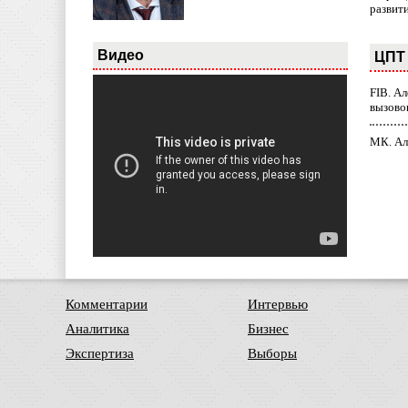
развит
Видео
ЦПТ 
FIB. А
вызово
МК. Ал
Комментарии
Интервью
Аналитика
Бизнес
Экспертиза
Выборы