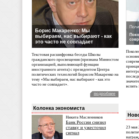
Поли
Борис Макаренко: Мы
Поко
выбираем, нас выбирают - как
совр
это часто не совпадает
Поколе
Текстовая расшифровка беседы Школы
основн
гражданского просвещения (признана Минюстом
совреме
организацией, выполняющей функции
принци
иностранного агента) с президентом Центра
интегр
политических технологий Борисом Макаренко на
послед
тему «Мы выбираем, нас выбирают - как это
значит
часто не совпадает».
вспять 
подробнее
Колонка экономиста
Нов
Никита Масленников
Банк России снизил
23 мая
ставку и ужесточил
полити
сигнал
награж