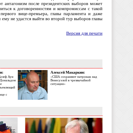
от антагонизм после президентских выборов может
миться к договоренностям и компромиссам с такой
первого вице-премьера, главы парламента и даже
 ему не удастся выйти во второй тур выборов главы
Версия для печати
н:
Алексей Макаркин:
Жозеф Аун
«США сохраняют патронаж над
с Дональдом
Венесуэлой в чрезвычайной
ме
ситуации»
объемлющий
ице с