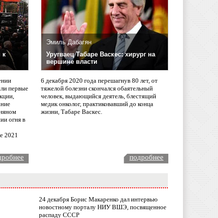
Эмиль Дабагян
 к
Уругваец Табаре Васкес: хирург на
вершине власти
ении
6 декабря 2020 года перешагнув 80 лет, от
сли первые
тяжелой болезни скончался обаятельный
кции,
человек, выдающийся деятель, блестящий
ание
медик онколог, практиковавший до конца
няном
жизни, Табаре Васкес.
ии огня в
ле 2021
дробнее
подробнее
24 декабря Борис Макаренко дал интервью
новостному порталу НИУ ВШЭ, посвященное
распаду СССР