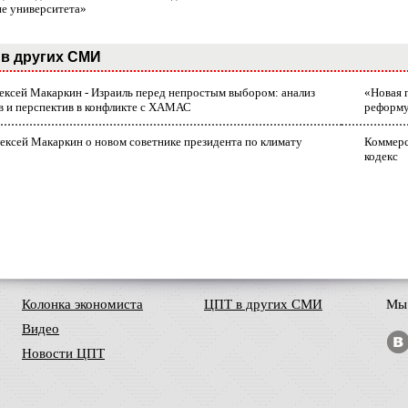
ие университета»
в других СМИ
лексей Макаркин - Израиль перед непростым выбором: анализ
«Новая 
в и перспектив в конфликте с ХАМАС
реформ
ексей Макаркин о новом советнике президента по климату
Коммерс
кодекс
Колонка экономиста
ЦПТ в других СМИ
Мы 
Видео
Новости ЦПТ