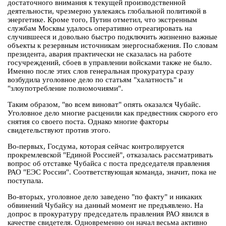
достаточного внимания к текущей производственной
деятельности, чрезмерно увлекаясь глобальной политикой в
энергетике. Кроме того, Путин отметил, что экстренным
службам Москвы удалось оперативно отреагировать на
случившееся и довольно быстро подключить жизненно важные
объекты к резервным источникам энергоснабжения. По словам
президента, авария практически не сказалась на работе
госучреждений, сбоев в управлении войсками также не было.
Именно после этих слов генеральная прокуратура сразу
возбудила уголовное дело по статьям "халатность" и
"злоупотребление полномочиями".
Таким образом, "во всем виноват" опять оказался Чубайс.
Уголовное дело многие расценили как предвестник скорого его
снятия со своего поста. Однако многие факторы
свидетельствуют против этого.
Во-первых, Госдума, которая сейчас контролируется
прокремлевской "Единой Россией", отказалась рассматривать
вопрос об отставке Чубайса с поста председателя правления
РАО "ЕЭС России". Соответствующая команда, значит, пока не
поступала.
Во-вторых, уголовное дело заведено "по факту" и никаких
обвинений Чубайсу на данный момент не предъявлено. На
допрос в прокуратуру председатель правления РАО явился в
качестве свидетеля. Одновременно он начал весьма активно