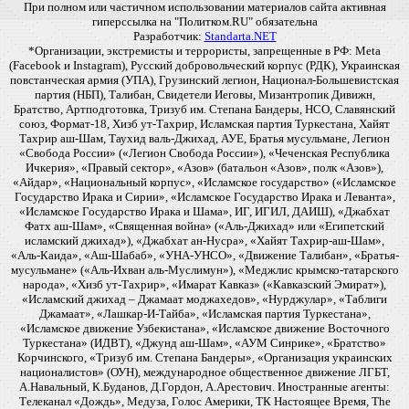
При полном или частичном использовании материалов сайта активная
гиперссылка на "Политком.RU" обязательна
Разработчик:
Standarta.NET
*Организации, экстремисты и террористы, запрещенные в РФ: Meta
(Facebook и Instagram), Русский добровольческий корпус (РДК), Украинская
повстанческая армия (УПА), Грузинский легион, Национал-Большевистская
партия (НБП), Талибан, Свидетели Иеговы, Мизантропик Дивижн,
Братство, Артподготовка, Тризуб им. Степана Бандеры, НСО, Славянский
союз, Формат-18, Хизб ут-Тахрир, Исламская партия Туркестана, Хайят
Тахрир аш-Шам, Таухид валь-Джихад, АУЕ, Братья мусульмане, Легион
«Свобода России» («Легион Свобода России»), «Чеченская Республика
Ичкерия», «Правый сектор», «Азов» (батальон «Азов», полк «Азов»),
«Айдар», «Национальный корпус», «Исламское государство» («Исламское
Государство Ирака и Сирии», «Исламское Государство Ирака и Леванта»,
«Исламское Государство Ирака и Шама», ИГ, ИГИЛ, ДАИШ), «Джабхат
Фатх аш-Шам», «Священная война» («Аль-Джихад» или «Египетский
исламский джихад»), «Джабхат ан-Нусра», «Хайят Тахрир-аш-Шам»,
«Аль-Каида», «Аш-Шабаб», «УНА-УНСО», «Движение Талибан», «Братья-
мусульмане» («Аль-Ихван аль-Муслимун»), «Меджлис крымско-татарского
народа», «Хизб ут-Тахрир», «Имарат Кавказ» («Кавказский Эмират»),
«Исламский джихад – Джамаат моджахедов», «Нурджулар», «Таблиги
Джамаат», «Лашкар-И-Тайба», «Исламская партия Туркестана»,
«Исламское движение Узбекистана», «Исламское движение Восточного
Туркестана» (ИДВТ), «Джунд аш-Шам», «АУМ Синрике», «Братство»
Корчинского, «Тризуб им. Степана Бандеры», «Организация украинских
националистов» (ОУН), международное общественное движение ЛГБТ,
А.Навальный, К.Буданов, Д.Гордон, А.Арестович. Иностранные агенты:
Телеканал «Дождь», Медуза, Голос Америки, ТК Настоящее Время, The