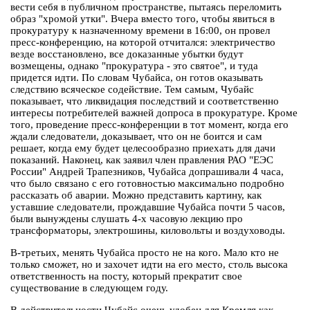
вести себя в публичном пространстве, пытаясь переломить
образ "хромой утки". Вчера вместо того, чтобы явиться в
прокуратуру к назначенному времени в 16:00, он провел
пресс-конференцию, на которой отчитался: электричество
везде восстановлено, все доказанные убытки будут
возмещены, однако "прокуратура - это святое", и туда
придется идти. По словам Чубайса, он готов оказывать
следствию всяческое содействие. Тем самым, Чубайс
показывает, что ликвидация последствий и соответственно
интересы потребителей важней допроса в прокуратуре. Кроме
того, проведение пресс-конференции в тот момент, когда его
ждали следователи, доказывает, что он не боится и сам
решает, когда ему будет целесообразно приехать для дачи
показаний. Наконец, как заявил член правления РАО "ЕЭС
России" Андрей Трапезников, Чубайса допрашивали 4 часа,
что было связано с его готовностью максимально подробно
рассказать об аварии. Можно представить картину, как
уставшие следователи, прождавшие Чубайса почти 5 часов,
были вынуждены слушать 4-х часовую лекцию про
трансформаторы, электрошины, киловольты и воздуховоды.
В-третьих, менять Чубайса просто не на кого. Мало кто не
только сможет, но и захочет идти на его место, столь высока
ответственность на посту, который прекратит свое
существование в следующем году.