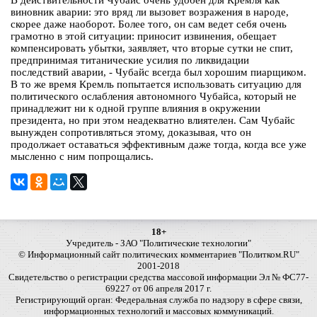
В действительности Чубайс очень удобен для Кремля как
виновник аварии: это вряд ли вызовет возражения в народе,
скорее даже наоборот. Более того, он сам ведет себя очень
грамотно в этой ситуации: приносит извинения, обещает
компенсировать убытки, заявляет, что вторые сутки не спит,
предпринимая титанические усилия по ликвидации
последствий аварии, - Чубайс всегда был хорошим пиарщиком.
В то же время Кремль попытается использовать ситуацию для
политического ослабления автономного Чубайса, который не
принадлежит ни к одной группе влияния в окружении
президента, но при этом неадекватно влиятелен. Сам Чубайс
вынужден сопротивляться этому, доказывая, что он
продолжает оставаться эффективным даже тогда, когда все уже
мысленно с ним попрощались.
18+
Учредитель - ЗАО "Политические технологии"
© Информационный сайт политических комментариев "Политком.RU"
2001-2018
Свидетельство о регистрации средства массовой информации Эл № ФС77-
69227 от 06 апреля 2017 г.
Регистрирующий орган: Федеральная служба по надзору в сфере связи,
информационных технологий и массовых коммуникаций.