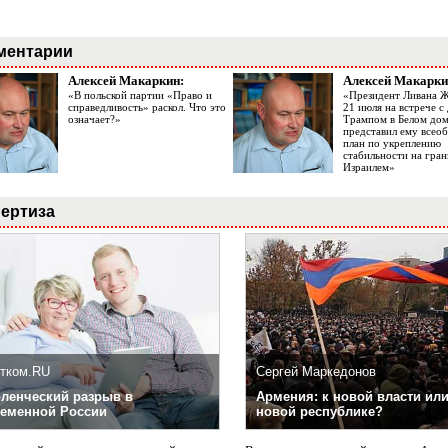
ментарии
Алексей Макаркин:
Алексей Макарки
«В польской партии «Право и
«Президент Ливана 
справедливость» раскол. Что это
21 июля на встрече 
означает?»
Трампом в Белом до
представил ему все
план по укреплению
стабильности на гран
Израилем»
ертиза
тком.RU
Сергей Маркедонов
ленческий разрыв в
Армения: к новой власти или
еменной России
новой республике?