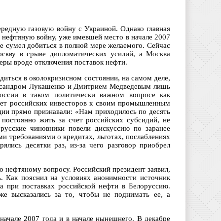
ередную газовую войну с Украиной. Однако главная
а нефтяную войну, уже имевшей место в начале 2007
не сумел добиться в полной мере желаемого. Сейчас
оскву в срыве дипломатических усилий, а Москва
еры вроде отключения поставок нефти.
иться в околокризисном состоянии, на самом деле,
ександром Лукашенко и Дмитрием Медведевым лишь
России в таком политически важном вопросе как
ает российских инвесторов к своим промышленным
ции прямо признавали: «Нам приходилось по десять
 постоянно жить за счет российских субсидий, не
орусские чиновники повели дискуссию по заранее
и требованиями о кредитах, льготах, послаблениях
рялись десятки раз, из-за чего разговор приобрел
по нефтяному вопросу. Российский президент заявил,
. Как пояснил на условиях анонимности источник
а при поставках российской нефти в Белоруссию.
е высказались за то, чтобы не поднимать ее, а
начале 2007 года и в начале нынешнего. В декабре