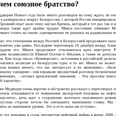
чем союзное братство?
ддверии Нового года было много разговоров на тему, ждать ли оч
га развернулась вокруг Белоруссии, с которой Россия инициировал
 Прежний опыт мало чему научил Кремль, который в тот раз так и 
оворы также идут крайне трудно: Минск постоянно обвиняет М
лжает стоять на своем, одновременно не решаясь на радикальные м
акт, что отношения между Россией и Белоруссией продолжают наход
понятно уже давно. Последние переговоры 10 декабря между Ал
ердили это. Минск продолжает отказываться идти навстречу 
ание независимости Южной Осетии и Абхазии, а также не допуск
ам. Как тогда писал «Коммерсант», источники в российской делега
бъяснять коллегам из Белоруссии одно и то же: Минск не может
агая взамен ничего, что нас интересует в их экономике». «Бел
анному сценарию - они взрывали предметный разговор бесконечным
лючениях, - сетовал кремлевский чиновник. - Эти просьбы повто
й характер».
 же Медведев очень коротко и абстрактно рассказал о переговорах 
ремль отказывается от повышения экспортной пошлины на нефть
ерсанта», речь идет о сохранении льготного пошлинного режим
русская сторона хотела бы уменьшить нынешнюю ставку. Мы ж
нить на нынешнем уровне. Это и есть наша им уступка».
о эта пошлина и стала предметом нефтяной войны в конце 2006 -