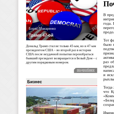
По
В пре
интри
года.
перег
Борис Макаренко
продо
Трамп 47-ой
Тот ф
было 
Дональд Трамп стал не только 45-ым, но и 47-ым
подтв
президентом США – во второй раз в истории
призн
США после неудачной попытки переизбраться
актив
бывший президент возвращается в Белый Дом – с
раз о
другим порядковым номером.
предл
подробнее
напис
и иск
рыхлы
Бизнес
Тогда
что К
«Комм
«Бело
сохра
Именн