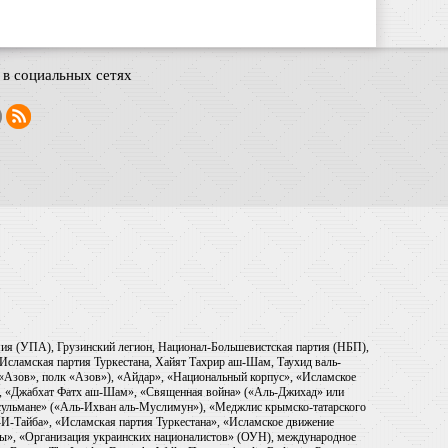
в социальных сетях
рмия (УПА), Грузинский легион, Национал-Большевистская партия (НБП),
Исламская партия Туркестана, Хайят Тахрир аш-Шам, Таухид валь-
 «Азов», полк «Азов»), «Айдар», «Национальный корпус», «Исламское
), «Джабхат Фатх аш-Шам», «Священная война» («Аль-Джихад» или
ульмане» («Аль-Ихван аль-Муслимун»), «Меджлис крымско-татарского
И-Тайба», «Исламская партия Туркестана», «Исламское движение
ры», «Организация украинских националистов» (ОУН), международное