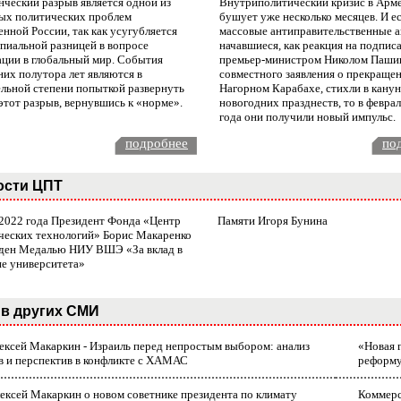
нческий разрыв является одной из
Внутриполитический кризис в Арм
ых политических проблем
бушует уже несколько месяцев. И е
нной России, так как усугубляется
массовые антиправительственные а
пиальной разницей в вопросе
начавшиеся, как реакция на подпис
ации в глобальный мир. События
премьер-министром Николом Паши
них полутора лет являются в
совместного заявления о прекращен
ельной степени попыткой развернуть
Нагорном Карабахе, стихли в канун
этот разрыв, вернувшись к «норме».
новогодних празднеств, то в февра
года они получили новый импульс.
подробнее
по
ости ЦПТ
 2022 года Президент Фонда «Центр
Памяти Игоря Бунина
ческих технологий» Борис Макаренко
ден Медалью НИУ ВШЭ «За вклад в
ие университета»
в других СМИ
лексей Макаркин - Израиль перед непростым выбором: анализ
«Новая 
в и перспектив в конфликте с ХАМАС
реформ
ексей Макаркин о новом советнике президента по климату
Коммерс