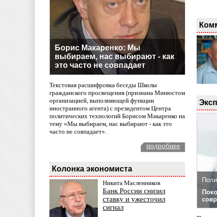
Ком
Борис Макаренко: Мы
выбираем, нас выбирают - как
это часто не совпадает
Текстовая расшифровка беседы Школы
гражданского просвещения (признана Минюстом
организацией, выполняющей функции
Эксп
иностранного агента) с президентом Центра
политических технологий Борисом Макаренко на
тему «Мы выбираем, нас выбирают - как это
часто не совпадает».
подробнее
Колонка экономиста
Поли
Никита Масленников
Банк России снизил
Поко
ставку и ужесточил
совр
сигнал