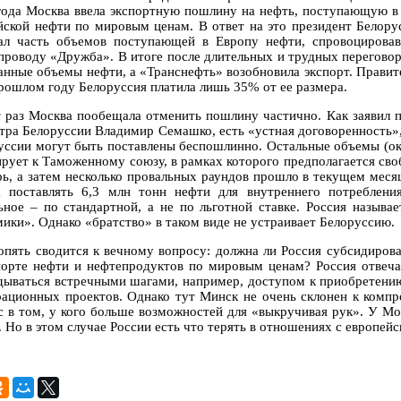
года Москва ввела экспортную пошлину на нефть, поступающую в
йской нефти по мировым ценам. В ответ на это президент Белору
ал часть объемов поступающей в Европу нефти, спровоцирова
проводу «Дружба». В итоге после длительных и трудных перегово
анные объемы нефти, а «Транснефть» возобновила экспорт. Правите
прошлом году Белоруссия платила лишь 35% от ее размера.
т раз Москва пообещала отменить пошлину частично. Как заявил п
тра Белоруссии Владимир Семашко, есть «устная договоренность», 
уссии могут быть поставлены беспошлинно. Остальные объемы (окол
ирует к Таможенному союзу, в рамках которого предполагается св
рь, а затем несколько провальных раундов прошло в текущем мес
а поставлять 6,3 млн тонн нефти для внутреннего потреблен
ьное – по стандартной, а не по льготной ставке. Россия называ
мики». Однако «братство» в таком виде не устраивает Белоруссию.
опять сводится к вечному вопросу: должна ли Россия субсидирова
порте нефти и нефтепродуктов по мировым ценам? Россия отвеча
дываться встречными шагами, например, доступом к приобретению
рационных проектов. Однако тут Минск не очень склонен к компр
с в том, у кого больше возможностей для «выкручивая рук». У Мо
 Но в этом случае России есть что терять в отношениях с европейс