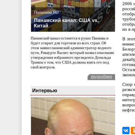
2006 
росси
Политком.RU
отобр
трубо
Панамский канал: США vs.
отобр
Китай
но в 
Панамский канал останется в руках Панамы и
В это
будет открыт для торговли из всех стран. Об
минис
этом заявил панамский администратор водного
Белор
пути, Рикаурте Васкес который назвал опасными
апелл
утверждения избранного президента Дональда
декаб
Трампа о том, что США должны взять его под
готов
свой контроль.
Остал
эконо
подробнее
Спор 
реэкс
Интервью
оправ
интег
вопро
нефти.