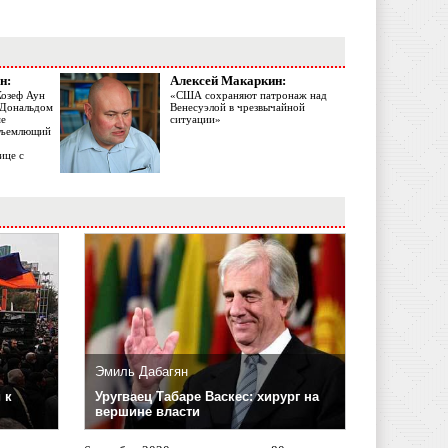
н:
Алексей Макаркин:
Жозеф Аун
«США сохраняют патронаж над
с Дональдом
Венесуэлой в чрезвычайной
ме
ситуации»
объемлющий
ице с
Эмиль Дабагян
 к
Уругваец Табаре Васкес: хирург на
вершине власти