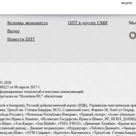
кодекс
Колонка экономиста
ЦПТ в других СМИ
Мы 
Видео
Новости ЦПТ
01-2026
9227 от 06 апреля 2017 г.
информационных технологий и массовых коммуникаций.
перссылка на "Политком.RU" обязательна
ook и Instagram), Русский добровольческий корпус (РДК), Украинская повстанческая а
ка, Тризуб им. Степана Бандеры, НСО, Славянский союз, Формат-18, Хизб ут-Тахрир, 
обода России»), «Чеченская Республика Ичкерия», «Правый сектор», «Азов» (батальон
сударство Ирака и Леванта», «Исламское Государство Ирака и Шама», ИГ, ИГИЛ, ДАИШ
-аш-Шам», «Аль-Каида», «Аш-Шабаб», «УНА-УНСО», «Движение Талибан», «Братья-мус
Исламский джихад – Джамаат моджахедов», «Нурджулар», «Таблиги Джамаат», «Лашкар-
Джунд аш-Шам», «АУМ Синрике», «Братство» Корчинского, «Тризуб им. Степана Банде