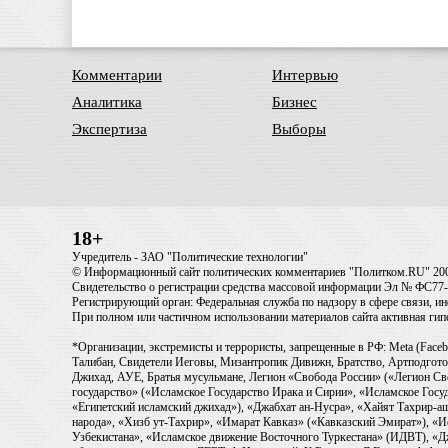
Комментарии
Интервью
Аналитика
Бизнес
Экспертиза
Выборы
18+
Учредитель - ЗАО "Политические технологии"
© Информационный сайт политических комментариев "Политком.RU" 20
Свидетельство о регистрации средства массовой информации Эл № ФС77-6
Регистрирующий орган: Федеральная служба по надзору в сфере связи, 
При полном или частичном использовании материалов сайта активная ги
*Организации, экстремисты и террористы, запрещенные в РФ: Meta (Faceb
Талибан, Свидетели Иеговы, Мизантропик Дивижн, Братство, Артподготов
Джихад, АУЕ, Братья мусульмане, Легион «Свобода России» («Легион Св
государство» («Исламское Государство Ирака и Сирии», «Исламское Го
«Египетский исламский джихад»), «Джабхат ан-Нусра», «Хайят Тахрир
народа», «Хизб ут-Тахрир», «Имарат Кавказ» («Кавказский Эмират»), «
Узбекистана», «Исламское движение Восточного Туркестана» (ИДВТ), «