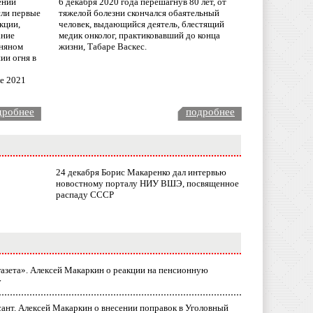
ении
6 декабря 2020 года перешагнув 80 лет, от
сли первые
тяжелой болезни скончался обаятельный
кции,
человек, выдающийся деятель, блестящий
ание
медик онколог, практиковавший до конца
няном
жизни, Табаре Васкес.
ии огня в
ле 2021
дробнее
подробнее
24 декабря Борис Макаренко дал интервью
новостному порталу НИУ ВШЭ, посвященное
распаду СССР
газета». Алексей Макаркин о реакции на пенсионную
у
ант. Алексей Макаркин о внесении поправок в Уголовный