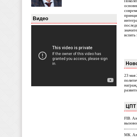
Поколе
основн
совреме
принци
Видео
интегр
послед
значит
вспять 
Нов
23 мая
полити
награж
развит
ЦПТ 
FIB. А
вызово
МК. Ал