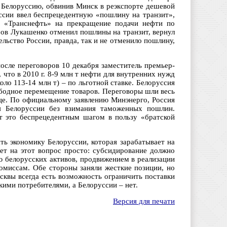
 Белоруссию, обвинив Минск в реэкспорте дешевой
ссии ввел беспрецедентную «пошлину на транзит»,
в «Транснефть» на прекращение подачи нефти по
ров Лукашенко отменил пошлины на транзит, вернул
льство России, правда, так и не отменило пошлину,
осле переговоров 10 декабря заместитель премьер-
что в 2010 г. 8-9 млн т нефти для внутренних нужд
о 113-14 млн т) – по льготной ставке. Белоруссия
ободное перемещение товаров. Переговоры шли весь
яце. По официальному заявлению Минэнерго, Россия
ия Белоруссии без взимания таможенных пошлин.
ет это беспрецедентным шагом в пользу «братской
ть экономику Белоруссии, которая зарабатывает на
ет на этот вопрос просто: субсидирование должно
 белорусских активов, продвижением в реализации
омиссам. Обе стороны заняли жесткие позиции, но
сквы всегда есть возможность ограничить поставки
кими потребителями, а Белоруссии – нет.
Версия для печати