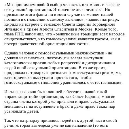
«Мы принимаем любой выбор человека, в том числе в сфере
сексуальной ориентации. Это личное дело человека. Но
признание этого факта ни в коем случае не меняет нашей
позиции в отношении к самому явлению», - заявил патриарх
Кирилл на встрече с генсеком Совета Европы Торбьерном
Ягландом в храме Христа Спасителя в Москве. Кроме того,
глава РПЦ напомнил, что «религиозные традиции всех народов
свидетельствуют, что гомосексуализм является грехом, как и
потеря нравственной ориентации личности».
Однако человек с гомосексуальными наклонностями «не
должен наказываться, поэтому мы всегда выступали
категорически против любых репрессий и дискриминации
людей иной сексуальной ориентации». В то же время,
продолжил патриарх, «признавая гомосексуализм грехом, мы
категорически выступаем против того, чтобы
гомосексуальные отношения уравнивались с естественными».
И эта фраза явно была лишней в беседе с главой такой
«правозащитной» организации, как Совет Европы, многие
страны-члены которой уже признали и право сексуальных
меньшинств на вступление в брак, и даже право таких пар
усыновлять детей.
Так что патриарху пришлось перейти к другой части своей
речи, которая выглядела уже не как нападение (то есть