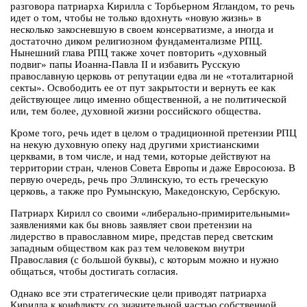
разговора патриарха Кирилла с Торбьерном Ягландом, то речь
идет о том, чтобы не только вдохнуть «новую жизнь» в
несколько закосневшую в своем консерватизме, а иногда и
достаточно диком религиозном фундаментализме РПЦ.
Нынешний глава РПЦ также хочет повторить «духовный
подвиг» папы Иоанна-Павла II и избавить Русскую
православную церковь от репутации едва ли не «тоталитарной
секты». Освободить ее от пут закрытости и вернуть ее как
действующее лицо именно общественной, а не политической
или, тем более, духовной жизни российского общества.
Кроме того, речь идет в целом о традиционной претензии РПЦ
на некую духовную опеку над другими христианскими
церквами, в том числе, и над теми, которые действуют на
территории стран, членов Совета Европы и даже Евросоюза. В
первую очередь, речь про Эллинскую, то есть греческую
церковь, а также про Румынскую, Македонскую, Сербскую.
Патриарх Кирилл со своими «либерально-примирительными»
заявлениями как бы вновь заявляет свои претензии на
лидерство в православном мире, представ перед светским
западным обществом как раз тем человеком внутри
Православия (с большой буквы), с которым можно и нужно
общаться, чтобы достигать согласия.
Однако все эти стратегические цели приводят патриарха
Кирилла к конфликту со значительной частью собственной