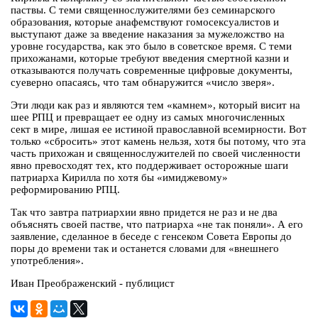
паствы. С теми священнослужителями без семинарского
образования, которые анафемствуют гомосексуалистов и
выступают даже за введение наказания за мужеложство на
уровне государства, как это было в советское время. С теми
прихожанами, которые требуют введения смертной казни и
отказываются получать современные цифровые документы,
суеверно опасаясь, что там обнаружится «число зверя».
Эти люди как раз и являются тем «камнем», который висит на
шее РПЦ и превращает ее одну из самых многочисленных
сект в мире, лишая ее истиной православной всемирности. Вот
только «сбросить» этот камень нельзя, хотя бы потому, что эта
часть прихожан и священнослужителей по своей численности
явно превосходят тех, кто поддерживает осторожные шаги
патриарха Кирилла по хотя бы «имиджевому»
реформированию РПЦ.
Так что завтра патриархии явно придется не раз и не два
объяснять своей пастве, что патриарха «не так поняли». А его
заявление, сделанное в беседе с генсеком Совета Европы до
поры до времени так и останется словами для «внешнего
употребления».
Иван Преображенский - публицист