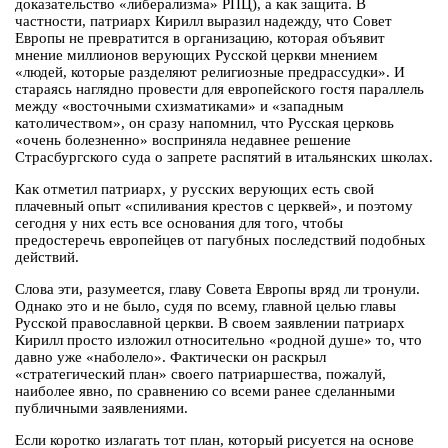
доказательство «либерализма» РПЦ), а как защита. В
частности, патриарх Кирилл выразил надежду, что Совет
Европы не превратится в организацию, которая объявит
мнение миллионов верующих Русской церкви мнением
«людей, которые разделяют религиозные предрассудки». И
стараясь наглядно провести для европейского гостя параллель
между «восточными схизматиками» и «западным
католичеством», он сразу напомнил, что Русская церковь
«очень болезненно» восприняла недавнее решение
Страсбургского суда о запрете распятий в итальянских школах.
Как отметил патриарх, у русских верующих есть свой
плачевный опыт «спиливания крестов с церквей», и поэтому
сегодня у них есть все основания для того, чтобы
предостеречь европейцев от пагубных последствий подобных
действий.
Слова эти, разумеется, главу Совета Европы вряд ли тронули.
Однако это и не было, судя по всему, главной целью главы
Русской православной церкви. В своем заявлении патриарх
Кирилл просто изложил относительно «родной душе» то, что
давно уже «наболело». Фактически он раскрыл
«стратегический план» своего патриаршества, пожалуй,
наиболее явно, по сравнению со всеми ранее сделанными
публичными заявлениями.
Если коротко излагать тот план, который рисуется на основе