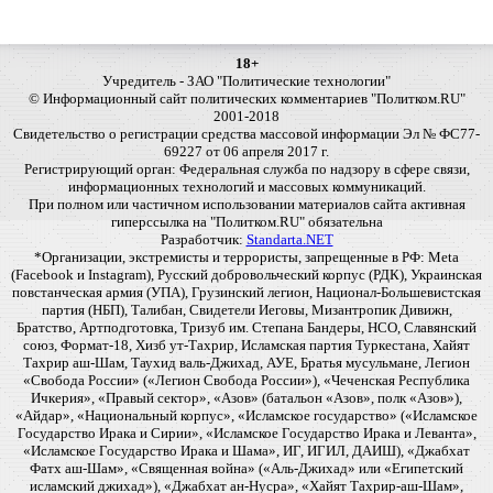
18+
Учредитель - ЗАО "Политические технологии"
© Информационный сайт политических комментариев "Политком.RU"
2001-2018
Свидетельство о регистрации средства массовой информации Эл № ФС77-
69227 от 06 апреля 2017 г.
Регистрирующий орган: Федеральная служба по надзору в сфере связи,
информационных технологий и массовых коммуникаций.
При полном или частичном использовании материалов сайта активная
гиперссылка на "Политком.RU" обязательна
Разработчик:
Standarta.NET
*Организации, экстремисты и террористы, запрещенные в РФ: Meta
(Facebook и Instagram), Русский добровольческий корпус (РДК), Украинская
повстанческая армия (УПА), Грузинский легион, Национал-Большевистская
партия (НБП), Талибан, Свидетели Иеговы, Мизантропик Дивижн,
Братство, Артподготовка, Тризуб им. Степана Бандеры, НСО, Славянский
союз, Формат-18, Хизб ут-Тахрир, Исламская партия Туркестана, Хайят
Тахрир аш-Шам, Таухид валь-Джихад, АУЕ, Братья мусульмане, Легион
«Свобода России» («Легион Свобода России»), «Чеченская Республика
Ичкерия», «Правый сектор», «Азов» (батальон «Азов», полк «Азов»),
«Айдар», «Национальный корпус», «Исламское государство» («Исламское
Государство Ирака и Сирии», «Исламское Государство Ирака и Леванта»,
«Исламское Государство Ирака и Шама», ИГ, ИГИЛ, ДАИШ), «Джабхат
Фатх аш-Шам», «Священная война» («Аль-Джихад» или «Египетский
исламский джихад»), «Джабхат ан-Нусра», «Хайят Тахрир-аш-Шам»,