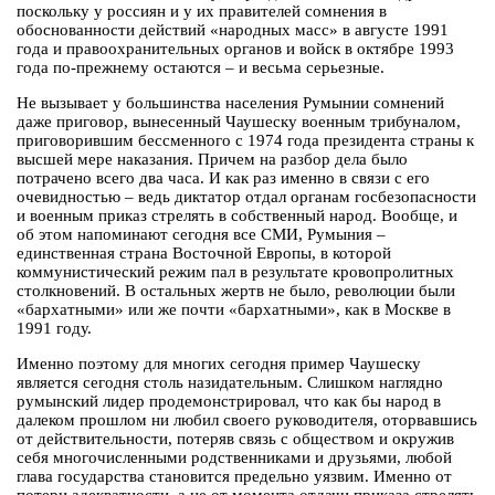
поскольку у россиян и у их правителей сомнения в
обоснованности действий «народных масс» в августе 1991
года и правоохранительных органов и войск в октябре 1993
года по-прежнему остаются – и весьма серьезные.
Не вызывает у большинства населения Румынии сомнений
даже приговор, вынесенный Чаушеску военным трибуналом,
приговорившим бессменного с 1974 года президента страны к
высшей мере наказания. Причем на разбор дела было
потрачено всего два часа. И как раз именно в связи с его
очевидностью – ведь диктатор отдал органам госбезопасности
и военным приказ стрелять в собственный народ. Вообще, и
об этом напоминают сегодня все СМИ, Румыния –
единственная страна Восточной Европы, в которой
коммунистический режим пал в результате кровопролитных
столкновений. В остальных жертв не было, революции были
«бархатными» или же почти «бархатными», как в Москве в
1991 году.
Именно поэтому для многих сегодня пример Чаушеску
является сегодня столь назидательным. Слишком наглядно
румынский лидер продемонстрировал, что как бы народ в
далеком прошлом ни любил своего руководителя, оторвавшись
от действительности, потеряв связь с обществом и окружив
себя многочисленными родственниками и друзьями, любой
глава государства становится предельно уязвим. Именно от