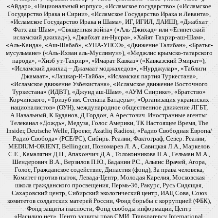
«Айдар», «Национальный корпус», «Исламское государство» («Исламское
Государство Ирака и Сирии», «Исламское Государство Ирака и Леванта»,
«Исламское Государство Ирака и Шама», ИГ, ИГИЛ, ДАИШ), «Джабхат
Фатх аш-Шам», «Священная война» («Аль-Джихад» или «Египетский
исламский джихад»), «Джабхат ан-Нусра», «Хайят Тахрир-аш-Шам»,
«Аль-Каида», «Аш-Шабаб», «УНА-УНСО», «Движение Талибан», «Братья-
мусульмане» («Аль-Ихван аль-Муслимун»), «Меджлис крымско-татарского
народа», «Хизб ут-Тахрир», «Имарат Кавказ» («Кавказский Эмират»),
«Исламский джихад – Джамаат моджахедов», «Нурджулар», «Таблиги
Джамаат», «Лашкар-И-Тайба», «Исламская партия Туркестана»,
«Исламское движение Узбекистана», «Исламское движение Восточного
Туркестана» (ИДВТ), «Джунд аш-Шам», «АУМ Синрике», «Братство»
Корчинского, «Тризуб им. Степана Бандеры», «Организация украинских
националистов» (ОУН), международное общественное движение ЛГБТ,
А.Навальный, К.Буданов, Д.Гордон, А.Арестович. Иностранные агенты:
Телеканал «Дождь», Медуза, Голос Америки, ТК Настоящее Время, The
Insider, Deutsche Welle, Проект, Azatliq Radiosi, «Радио Свободная Европа/
Радио Свобода» (PCE/PC), Сибирь. Реалии, Фактограф, Север. Реалии,
MEDIUM-ORIENT, Bellingcat, Пономарев Л. А., Савицкая Л.А., Маркелов
С.Е., Камалягин Д.Н., Апахончич Д.А., Толоконникова Н.А., Гельман М.А.,
Шендерович В.А., Верзилов П.Ю., Баданин Р.С., Альянс Врачей, Агора,
Голос, Гражданское содействие, Династия (фонд), За права человека,
Комитет против пыток, Левада-Центр, Молодая Карелия, Московская
школа гражданского просвещения, Пермь-36, Ракурс, Русь Сидящая,
Сахаровский центр, Сибирский экологический центр, ИАЦ Сова, Союз
комитетов солдатских матерей России, Фонд борьбы с коррупцией (ФБК),
Фонд защиты гласности, Фонд свободы информации, Центр
«Насилию.нет», Центр защиты прав СМИ, Transparency International,