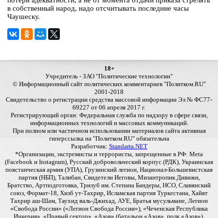
потери адекватности, а не от момента отдачи приказа стрелять
в собственный народ, надо отсчитывать последние часы
Чаушеску.
18+
Учредитель - ЗАО "Политические технологии"
© Информационный сайт политических комментариев "Политком.RU"
2001-2018
Свидетельство о регистрации средства массовой информации Эл № ФС77-
69227 от 06 апреля 2017 г.
Регистрирующий орган: Федеральная служба по надзору в сфере связи,
информационных технологий и массовых коммуникаций.
При полном или частичном использовании материалов сайта активная
гиперссылка на "Политком.RU" обязательна
Разработчик:
Standarta.NET
*Организации, экстремисты и террористы, запрещенные в РФ: Meta
(Facebook и Instagram), Русский добровольческий корпус (РДК), Украинская
повстанческая армия (УПА), Грузинский легион, Национал-Большевистская
партия (НБП), Талибан, Свидетели Иеговы, Мизантропик Дивижн,
Братство, Артподготовка, Тризуб им. Степана Бандеры, НСО, Славянский
союз, Формат-18, Хизб ут-Тахрир, Исламская партия Туркестана, Хайят
Тахрир аш-Шам, Таухид валь-Джихад, АУЕ, Братья мусульмане, Легион
«Свобода России» («Легион Свобода России»), «Чеченская Республика
Ичкерия», «Правый сектор», «Азов» (батальон «Азов», полк «Азов»),