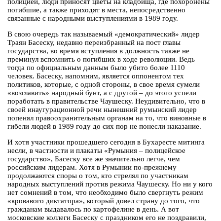
полицией, люди приносят цветы на кладбища, где похоронены
погибшие, а также приходят в места, непосредственно
связанные с народными выступлениями в 1989 году.
В свою очередь так называемый «демократический» лидер
Траян Басеску, недавно переизбранный на пост главы
государства, во время вступления в должность также не
преминул вспомнить о погибших в ходе революции. Ведь
тогда по официальным данным было убито более 1110
человек. Басеску, напомним, является оппонентом тех
политиков, которые, с одной стороны, в свое время сумели
«возглавить» народный бунт, а с другой – до этого успели
поработать в правительстве Чаушеску. Неудивительно, что в
своей инаугурационной речи нынешний румынский лидер
попенял правоохранительным органам на то, что виновные в
гибели людей в 1989 году до сих пор не понесли наказание.
И хотя участники прошедшего сегодня в Бухаресте митинга
несли, в частности и плакаты «Румыния – полицейское
государство», Басеску все же значительно легче, чем
российским лидерам. Хотя в Румынии по-прежнему
продолжаются споры о том, кто стрелял по участникам
народных выступлений против режима Чаушеску. Но ни у кого
нет сомнений в том, что необходимо было свергнуть режим
«кровавого диктатора», который довел страну до того, что
гражданам выдавалось по картофелине в день. А вот
московские коллеги Басеску с праздником его не поздравили,