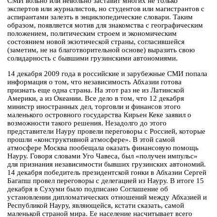
СМИ вольно или невольно заставит многих не только
экспертов или журналистов, но студентов или магистрантов с
аспирантами залезть в энциклопедические словари. Таким
образом, появляется мотив для знакомства с географическим
положением, политическим строем и экономическим
состоянием новой экзотической страны, согласившейся
(заметим, не на благотворительной основе) выразить свою
солидарность с бывшими грузинскими автономиями.
14 декабря 2009 года в российские и зарубежные СМИ попала
информация о том, что независимость Абхазии готова
признать еще одна страна. На этот раз не из Латинской
Америки, а из Океании. Все дело в том, что 12 декабря
министр иностранных дел, торговли и финансов этого
маленького островного государства Кирьен Кеке заявил о
возможности такого решения. Незадолго до этого
представители Науру провели переговоры с Россией, которые
прошли «конструктивной атмосфере». В этой самой
атмосфере Москва пообещала оказать финансовую помощь
Науру. Говоря словами Уго Чавеса, был «получен импульс»
для признания независимости бывших грузинских автономий.
14 декабря победитель президентской гонки в Абхазии Сергей
Багапш провел переговоры с делегацией из Науру. В итоге 15
декабря в Сухуми было подписано Соглашение об
установлении дипломатических отношений между Абхазией и
Республикой Науру, являющейся, кстати сказать, самой
маленькой страной мира. Ее население насчитывает всего