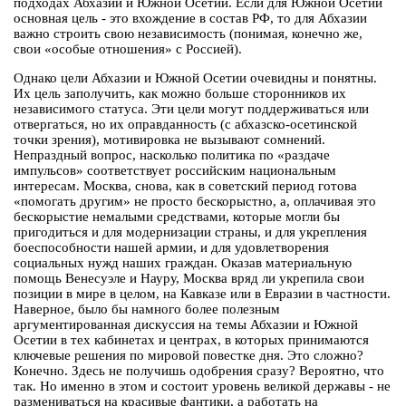
подходах Абхазии и Южной Осетии. Если для Южной Осетии
основная цель - это вхождение в состав РФ, то для Абхазии
важно строить свою независимость (понимая, конечно же,
свои «особые отношения» с Россией).
Однако цели Абхазии и Южной Осетии очевидны и понятны.
Их цель заполучить, как можно больше сторонников их
независимого статуса. Эти цели могут поддерживаться или
отвергаться, но их оправданность (с абхазско-осетинской
точки зрения), мотивировка не вызывают сомнений.
Непраздный вопрос, насколько политика по «раздаче
импульсов» соответствует российским национальным
интересам. Москва, снова, как в советский период готова
«помогать другим» не просто бескорыстно, а, оплачивая это
бескорыстие немалыми средствами, которые могли бы
пригодиться и для модернизации страны, и для укрепления
боеспособности нашей армии, и для удовлетворения
социальных нужд наших граждан. Оказав материальную
помощь Венесуэле и Науру, Москва вряд ли укрепила свои
позиции в мире в целом, на Кавказе или в Евразии в частности.
Наверное, было бы намного более полезным
аргументированная дискуссия на темы Абхазии и Южной
Осетии в тех кабинетах и центрах, в которых принимаются
ключевые решения по мировой повестке дня. Это сложно?
Конечно. Здесь не получишь одобрения сразу? Вероятно, что
так. Но именно в этом и состоит уровень великой державы - не
размениваться на красивые фантики, а работать на