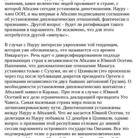
значения, какое количество людей проживает в стране, с
которой Абхазия сегодня установила дипотношения. Науру -
член ООН, и мы впервые в Абхазии подписываем соглашение
об установлении дипломатических отношений, фактически о
признании». Другой вопрос - будет ли ратификация такого
признания в парламенте. Не исключено, что для этого
потребуется другой «импульс».
В случае с Науру интересно укрепление той тенденции,
которая уже обозначилась, что называется «со времен
Никарагуа». Речь идет о диверсифицированном подходе
признающих стран к независимости Абхазии и Южной Осетии.
Напомним, что дипломатические отношение Манагуа
установил только с Сухуми, но не с Цхинвали (это произошло
через год после публикации декретов президента Ортеги о
признании независимости двух бывших автономий Грузии). О
необходимости установления дипломатических контактов с
Абхазией заявил и Каракас. При этом в случае с Южной
Осетией все дело ограничилось декларацией президента Уго
Чавеса. Самая маленькая страна мира пошла по
латиноамериканскому пути. Дипотношения установлены
между Науру и Абхазией. Что же касается Южной Осетии, то
делегация из Науру побывала 12 декабря в Цхинвали, однако
вопрос о признании этой республики отложен до зимней
сессии парламента островного государства Океании. Все это
подтверждает тезис о различиях во внешнеполитических