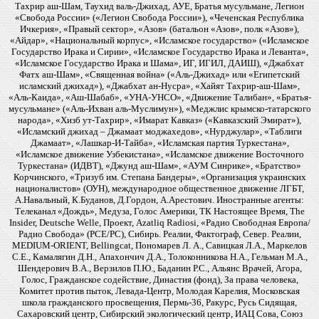
Тахрир аш-Шам, Таухид валь-Джихад, АУЕ, Братья мусульмане, Легион
«Свобода России» («Легион Свобода России»), «Чеченская Республика
Ичкерия», «Правый сектор», «Азов» (батальон «Азов», полк «Азов»),
«Айдар», «Национальный корпус», «Исламское государство» («Исламское
Государство Ирака и Сирии», «Исламское Государство Ирака и Леванта»,
«Исламское Государство Ирака и Шама», ИГ, ИГИЛ, ДАИШ), «Джабхат
Фатх аш-Шам», «Священная война» («Аль-Джихад» или «Египетский
исламский джихад»), «Джабхат ан-Нусра», «Хайят Тахрир-аш-Шам»,
«Аль-Каида», «Аш-Шабаб», «УНА-УНСО», «Движение Талибан», «Братья-
мусульмане» («Аль-Ихван аль-Муслимун»), «Меджлис крымско-татарского
народа», «Хизб ут-Тахрир», «Имарат Кавказ» («Кавказский Эмират»),
«Исламский джихад – Джамаат моджахедов», «Нурджулар», «Таблиги
Джамаат», «Лашкар-И-Тайба», «Исламская партия Туркестана»,
«Исламское движение Узбекистана», «Исламское движение Восточного
Туркестана» (ИДВТ), «Джунд аш-Шам», «АУМ Синрике», «Братство»
Корчинского, «Тризуб им. Степана Бандеры», «Организация украинских
националистов» (ОУН), международное общественное движение ЛГБТ,
А.Навальный, К.Буданов, Д.Гордон, А.Арестович. Иностранные агенты:
Телеканал «Дождь», Медуза, Голос Америки, ТК Настоящее Время, The
Insider, Deutsche Welle, Проект, Azatliq Radiosi, «Радио Свободная Европа/
Радио Свобода» (PCE/PC), Сибирь. Реалии, Фактограф, Север. Реалии,
MEDIUM-ORIENT, Bellingcat, Пономарев Л. А., Савицкая Л.А., Маркелов
С.Е., Камалягин Д.Н., Апахончич Д.А., Толоконникова Н.А., Гельман М.А.,
Шендерович В.А., Верзилов П.Ю., Баданин Р.С., Альянс Врачей, Агора,
Голос, Гражданское содействие, Династия (фонд), За права человека,
Комитет против пыток, Левада-Центр, Молодая Карелия, Московская
школа гражданского просвещения, Пермь-36, Ракурс, Русь Сидящая,
Сахаровский центр, Сибирский экологический центр, ИАЦ Сова, Союз