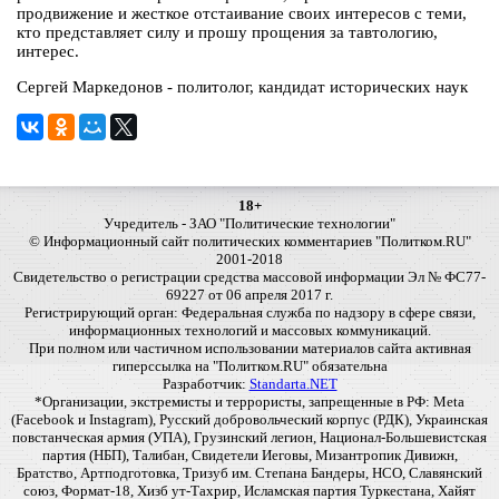
продвижение и жесткое отстаивание своих интересов с теми,
кто представляет силу и прошу прощения за тавтологию,
интерес.
Сергей Маркедонов - политолог, кандидат исторических наук
18+
Учредитель - ЗАО "Политические технологии"
© Информационный сайт политических комментариев "Политком.RU"
2001-2018
Свидетельство о регистрации средства массовой информации Эл № ФС77-
69227 от 06 апреля 2017 г.
Регистрирующий орган: Федеральная служба по надзору в сфере связи,
информационных технологий и массовых коммуникаций.
При полном или частичном использовании материалов сайта активная
гиперссылка на "Политком.RU" обязательна
Разработчик:
Standarta.NET
*Организации, экстремисты и террористы, запрещенные в РФ: Meta
(Facebook и Instagram), Русский добровольческий корпус (РДК), Украинская
повстанческая армия (УПА), Грузинский легион, Национал-Большевистская
партия (НБП), Талибан, Свидетели Иеговы, Мизантропик Дивижн,
Братство, Артподготовка, Тризуб им. Степана Бандеры, НСО, Славянский
союз, Формат-18, Хизб ут-Тахрир, Исламская партия Туркестана, Хайят