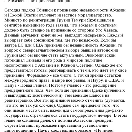
с Абхазией - риторический вопрос.
Сегодня подход Тбилиси к признанию независимости Абхазии
и Южной Осетии отличает известное морализаторство.
Министр по реинтеграции Грузии Темури Якобашвили в
сентябре нынешнего года заявил, что абхазам и осетинам
должно быть стыдно за признание со стороны Уго Чавеса.
Данный аргумент, конечно же, выглядит несерьезно. Каждый
выбирает себе союзников там, где это возможно. Если бы
завтра ЕС или США признали бы независимость Абхазии, то
вопрос о североатлантическом выборе бывшей автономии
Грузии мог бы вполне стать актуальным. Экономический
потенциал Тайваня и его роль в мировой политике
несопоставима с Абхазией и Южной Осетией. Однако же его
представители готовы разговаривать с теми, кто дает ему свое
признание. Формально - все чисто. С точки зрения остатков
международного права, в мире все равны, и Науру, и США, и
Папуа - Новая Гвинея. Поэтому главное - это расширение
прецедентного поля. Чем больше признаний (даже купленных
и выглядящих экзотическими), тем меньше шансов на
реинтеграцию. Все эти признания можно отменить (думается,
что это не так уж сложно). Однако сам прецедент того, что
они имели место быть, важен для самоопределения де-факто
государства, стремящегося стать государством де-юре. В этом
плане не слишком далек от истины абхазский президент
Сергей Багапш, прокомментировавший установление
дипотношений с Науру следующим образом: «Не имеет