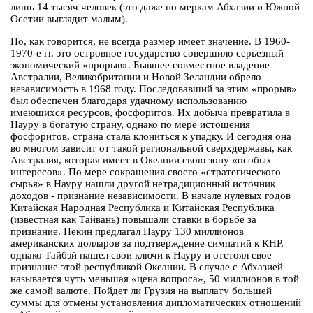
лишь 14 тысяч человек (это даже по меркам Абхазии и Южной
Осетии выглядит малым).
Но, как говорится, не всегда размер имеет значение. В 1960-
1970-е гг. это островное государство совершило серьезный
экономический «прорыв». Бывшее совместное владение
Австралии, Великобритании и Новой Зеландии обрело
независимость в 1968 году. Последовавший за этим «прорыв»
был обеспечен благодаря удачному использованию
имеющихся ресурсов, фосфоритов. Их добыча превратила в
Науру в богатую страну, однако по мере истощения
фосфоритов, страна стала клониться к упадку. И сегодня она
во многом зависит от такой региональной сверхдержавы, как
Австралия, которая имеет в Океании свою зону «особых
интересов». По мере сокращения своего «стратегического
сырья» в Науру нашли другой нетрадиционный источник
доходов - признание независимости. В начале нулевых годов
Китайская Народная Республика и Китайская Республика
(известная как Тайвань) повышали ставки в борьбе за
признание. Пекин предлагал Науру 130 миллионов
американских долларов за подтверждение симпатий к КНР,
однако Тайбэй нашел свои ключи к Науру и отстоял свое
признание этой республикой Океании. В случае с Абхазией
называется чуть меньшая «цена вопроса», 50 миллионов в той
же самой валюте. Пойдет ли Грузия на выплату большей
суммы для отмены установления дипломатических отношений