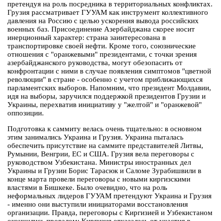
претендуя на роль посредника в территориальных конфликтах.
Грузия рассматривает ГУУАМ как инструмент коллективного
давления на Россию с целью ускорения вывода российских
военных баз. Присоединение Азербайджана скорее носит
инерционный характер: страна заинтересована в
транспортировке своей нефти. Кроме того, союзнические
отношения с "оранжевыми" президентами, с точки зрения
азербайджанского руководства, могут обезопасить от
конфронтации с ними в случае появления симптомов "цветной
революции" в стране - особенно с учетом приближающихся
парламентских выборов. Напомним, что президент Молдавии,
идя на выборы, заручился поддержкой президентов Грузии и
Украины, перехватив инициативу у "желтой" и "оранжевой"
оппозиции.
Подготовка к саммиту велась очень тщательно: в основном
этим занимались Украина и Грузия. Украина пыталась
обеспечить присутствие на саммите представителей Литвы,
Румынии, Венгрии, ЕС и США. Грузия вела переговоры с
руководством Узбекистана. Министры иностранных дел
Украины и Грузии Борис Тарасюк и Саломе Зурабишвили в
конце марта провели переговоры с новыми киргизскими
властями в Бишкеке. Было очевидно, что на роль
неформальных лидеров ГУУАМ претендуют Украина и Грузия
- именно они выступили инициаторами восстановления
организации. Правда, переговоры с Киргизией и Узбекистаном