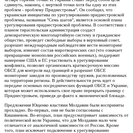
сдвинуть, наконец, с мертвой точки хотя бы одну из этих
проблем - проблему Приднестровья". Он сообщил, что
украинская инициатива по урегулированию приднестровской
проблемы, названная "Семь шагов", является основой плана
урегулирования приднестровской проблемы. В соответствии с
планом тираспольская администрация создаст
демократическую многопартийную систему и гражданское
общество, проведет свободные выборы в верховный совет,
разрешит международным наблюдателям вести мониторинг
выборов, изменит состав миротворческих сил (что означает
прекращение монополии российских военных), поддержит
намерение США и ЕС участвовать в урегулировании
конфликта, позволит организовать краткосрочную миссию
ОБСЕ для контроля над границей и разрешит ОБСЕ
мониторинг заводов по производству оружия, расположенных
на территории региона. В действительности речь идет о
передаче основных посреднических функций ОБСЕ и Украине,
которая может использовать свое право перекрыть границу с
Приднестровьем, приведя де-факто к экономической блокаде.
Предложения Ющенко властями Молдавии были восприняты
прохладно. Во-первых, они не были согласованы с
Кишиневом. Во-вторых, план предусматривает зависимость от
политической воли Украины, что для Молдавии мало чем
отличается от аналогичной зависимости от России. Кроме
того, план исключает подключение к урегулированию