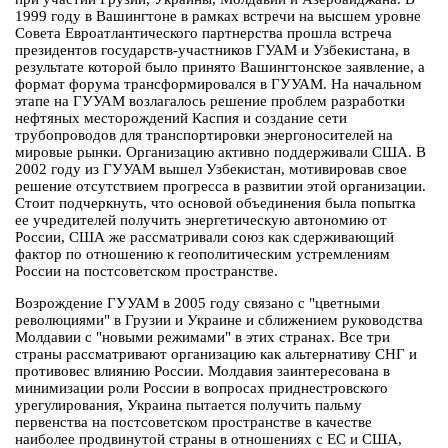
1999 году в Вашингтоне в рамках встречи на высшем уровне
Совета Евроатлантического партнерства прошла встреча
президентов государств-участников ГУАМ и Узбекистана, в
результате которой было принято Вашингтонское заявление, а
формат форума трансформировался в ГУУАМ. На начальном
этапе на ГУУАМ возлагалось решение проблем разработки
нефтяных месторождений Каспия и создание сети
трубопроводов для транспортировки энергоносителей на
мировые рынки. Организацию активно поддерживали США. В
2002 году из ГУУАМ вышел Узбекистан, мотивировав свое
решение отсутствием прогресса в развитии этой организации.
Стоит подчеркнуть, что основой объединения была попытка
ее учредителей получить энергетическую автономию от
России, США же рассматривали союз как сдерживающий
фактор по отношению к геополитическим устремлениям
России на постсоветском пространстве.
Возрождение ГУУАМ в 2005 году связано с "цветными
революциями" в Грузии и Украине и сближением руководства
Молдавии с "новыми режимами" в этих странах. Все три
страны рассматривают организацию как альтернативу СНГ и
противовес влиянию России. Молдавия заинтересована в
минимизации роли России в вопросах приднестровского
урегулирования, Украина пытается получить пальму
первенства на постсоветском пространстве в качестве
наиболее продвинутой страны в отношениях с ЕС и США,