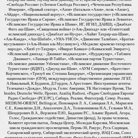
«Свобода России» («Легион Свобода России»), «Чеченская Республика
Ичкерия», «Правый сектор», «Азов» (батальон «Азов», полк «Азов»),
«Айдар», «Национальный корпус», «Исламское государство» («Исламское
Государство Ирака и Сирии», «Исламское Государство Ирака и Леванта»,
«Исламское Государство Ирака и Шама», ИГ, ИГИЛ, ДАИШ), «Джабхат
Фатх аш-Шам», «Священная война» («Аль-Джихад» или «Египетский
исламский джихад»), «Джабхат ан-Нусра», «Хайят Тахрир-аш-Шам»,
«Аль-Каида», «Аш-Шабаб», «УНА-УНСО», «Движение Талибан», «Братья-
мусульмане» («Аль-Ихван аль-Муслимун»), «Меджлис крымско-татарского
народа», «Хизб ут-Тахрир», «Имарат Кавказ» («Кавказский Эмират»),
«Исламский джихад – Джамаат моджахедов», «Нурджулар», «Таблиги
Джамаат», «Лашкар-И-Тайба», «Исламская партия Туркестана»,
«Исламское движение Узбекистана», «Исламское движение Восточного
Туркестана» (ИДВТ), «Джунд аш-Шам», «АУМ Синрике», «Братство»
Корчинского, «Тризуб им. Степана Бандеры», «Организация украинских
националистов» (ОУН), международное общественное движение ЛГБТ,
А.Навальный, К.Буданов, Д.Гордон, А.Арестович. Иностранные агенты:
Телеканал «Дождь», Медуза, Голос Америки, ТК Настоящее Время, The
Insider, Deutsche Welle, Проект, Azatliq Radiosi, «Радио Свободная Европа/
Радио Свобода» (PCE/PC), Сибирь. Реалии, Фактограф, Север. Реалии,
MEDIUM-ORIENT, Bellingcat, Пономарев Л. А., Савицкая Л.А., Маркелов
С.Е., Камалягин Д.Н., Апахончич Д.А., Толоконникова Н.А., Гельман М.А.,
Шендерович В.А., Верзилов П.Ю., Баданин Р.С., Альянс Врачей, Агора,
Голос, Гражданское содействие, Династия (фонд), За права человека,
Комитет против пыток, Левада-Центр, Молодая Карелия, Московская
школа гражданского просвещения, Пермь-36, Ракурс, Русь Сидящая,
Сахаровский центр, Сибирский экологический центр, ИАЦ Сова, Союз
комитетов солдатских матерей России, Фонд борьбы с коррупцией (ФБК),