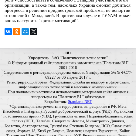
роль - способствовать сближению с Западом участников этой
организации, а также тем, насколько Украина сможет добиться
прогресса в решении приднестровской проблемы, не испортив
отношений с Молдавией. В противном случае в ГУУАМ может
вновь наступить "кризис мотиваций".
18+
Учредитель - ЗАО "Политические технологии"
© Информационный сайт политических комментариев "Политком.RU"
2001-2018
Свидетельство о регистрации средства массовой информации Эл № ФС77-
69227 от 06 апреля 2017 г.
Регистрирующий орган: Федеральная служба по надзору в сфере связи,
информационных технологий и массовых коммуникаций.
При полном или частичном использовании материалов сайта активная
гиперссылка на "Политком.RU" обязательна
Разработчик:
Standarta.NET
*Организации, экстремисты и террористы, запрещенные в РФ: Meta
(Facebook и Instagram), Русский добровольческий корпус (РДК), Украинская
повстанческая армия (УПА), Грузинский легион, Национал-Большевистская
партия (НБП), Талибан, Свидетели Иеговы, Мизантропик Дивижн,
Братство, Артподготовка, Тризуб им. Степана Бандеры, НСО, Славянский
союз, Формат-18, Хизб ут-Тахрир, Исламская партия Туркестана, Хайят
Тахрир аш-Шам, Таухид валь-Джихад, АУЕ, Братья мусульмане, Легион