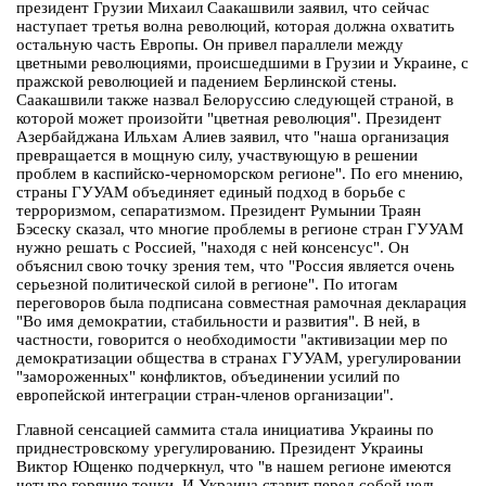
президент Грузии Михаил Саакашвили заявил, что сейчас
наступает третья волна революций, которая должна охватить
остальную часть Европы. Он привел параллели между
цветными революциями, происшедшими в Грузии и Украине, с
пражской революцией и падением Берлинской стены.
Саакашвили также назвал Белоруссию следующей страной, в
которой может произойти "цветная революция". Президент
Азербайджана Ильхам Алиев заявил, что "наша организация
превращается в мощную силу, участвующую в решении
проблем в каспийско-черноморском регионе". По его мнению,
страны ГУУАМ объединяет единый подход в борьбе с
терроризмом, сепаратизмом. Президент Румынии Траян
Бэсеску сказал, что многие проблемы в регионе стран ГУУАМ
нужно решать с Россией, "находя с ней консенсус". Он
объяснил свою точку зрения тем, что "Россия является очень
серьезной политической силой в регионе". По итогам
переговоров была подписана совместная рамочная декларация
"Во имя демократии, стабильности и развития". В ней, в
частности, говорится о необходимости "активизации мер по
демократизации общества в странах ГУУАМ, урегулировании
"замороженных" конфликтов, объединении усилий по
европейской интеграции стран-членов организации".
Главной сенсацией саммита стала инициатива Украины по
приднестровскому урегулированию. Президент Украины
Виктор Ющенко подчеркнул, что "в нашем регионе имеются
четыре горячие точки. И Украина ставит перед собой цель