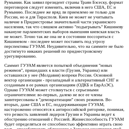
Румынии. Как заявил президент страны Траян Бэсеску, формат
переговоров следует изменить, включив в него США, ЕС и
Румынию. Последнее же вряд ли приемлемо не только для
России, но и для Тирасполя. Киев не может не учитывать
наличие в Приднестровье значительной части украинского
населения, так что слишком активно "подыгрывать" Кишиневу
накануне парламентских выборов нынешняя киевская власть
не может. Точно так же она не в состоянии поссориться с
Кишиневом - последнее может поставить под угрозу
перспективы ГУУАМ. Неудивительно, что на саммите не было
достигнуто никаких решений по приднестровскому
урегулированию.
Саммит ГУУАМ является попыткой объединения "новых
режимов", пришедших к власти (Грузия, Украина) или
оставшихся у нее (Молдавия) вопреки России. Основной
вектор организации - прозападный и альтернативный СНГ и
созданным в ее рамках организациям (ОДКБ и ЕврАзЭС).
Однако ГУУАМ может столкнуться с серьезными
ограничителями: во-первых, далеко не все ее члены
заинтересованы в "демократизации" своих режимов. Во-
вторых, даже США и ЕС, поддерживающие ГУУАМ,
настороженно относятся к антироссийской риторике, понимая,
что резкость заявлений лидеров Грузии и Украины ведет к
обострению отношений с Россией. Жизнеспособность ГУУАМ
будет определяться ее способностью эффективно играть свою