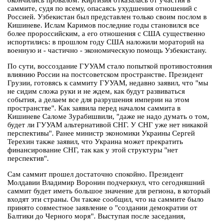
окончились провалом: Киргизия отказалась от участия в
саммите, судя по всему, опасаясь ухудшения отношений с
Россией. Узбекистан был представлен только своим послом в
Кишиневе. Ислам Каримов последние годы становился все
более пророссийским, а его отношения с США существенно
испортились: в прошлом году США наложили мораторий на
военную и - частично - экономическую помощь Узбекистану.
По сути, воссоздание ГУУАМ стало попыткой противостояния
влиянию России на постсоветском пространстве. Президент
Грузии, готовясь к саммиту ГУУАМ, недавно заявил, что "мы
не сидим сложа руки и не ждем, как будут развиваться
события, а делаем все для разрушения империи на этом
пространстве". Как заявила перед началом саммита в
Кишиневе Саломе Зурабишвили, "даже не надо думать о том,
будет ли ГУУАМ альтернативой СНГ. У СНГ уже нет никакой
перспективы". Ранее министр экономики Украины Сергей
Терехин также заявил, что Украина может прекратить
финансирование СНГ, так как у этой структуры "нет
перспектив".
Сам саммит прошел достаточно спокойно. Президент
Молдавии Владимир Воронин подчеркнул, что сегодняшний
саммит будет иметь большое значение для региона, в который
входят эти страны. Он также сообщил, что на саммите было
принято совместное заявление о "создании демократии от
Балтики до Черного моря". Выступая после заседания,