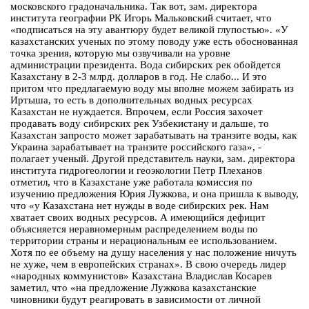
московского градоначальника. Так вот, зам. директора
института географии РК Игорь Мальковский считает, что
«подписаться на эту авантюру будет великой глупостью». «У
казахстанских ученых по этому поводу уже есть обоснованная
точка зрения, которую мы озвучивали на уровне
администрации президента. Вода сибирских рек обойдется
Казахстану в 2-3 млрд. долларов в год. Не слабо... И это
притом что предлагаемую воду мы вполне можем забирать из
Иртыша, то есть в дополнительных водных ресурсах
Казахстан не нуждается. Впрочем, если Россия захочет
продавать воду сибирских рек Узбекистану и дальше, то
Казахстан запросто может зарабатывать на транзите воды, как
Украина зарабатывает на транзите российского газа», -
полагает ученый. Другой представитель науки, зам. директора
института гидрогеологии и геоэкологии Петр Плеханов
отметил, что в Казахстане уже работала комиссия по
изучению предложения Юрия Лужкова, и она пришла к выводу,
что «у Казахстана нет нужды в воде сибирских рек. Нам
хватает своих водных ресурсов. А имеющийся дефицит
объясняется неравномерным распределением воды по
территории страны и нерациональным ее использованием.
Хотя по ее объему на душу населения у нас положение ничуть
не хуже, чем в европейских странах». В свою очередь лидер
«народных коммунистов» Казахстана Владислав Косарев
заметил, что «на предложение Лужкова казахстанские
чиновники будут реагировать в зависимости от личной