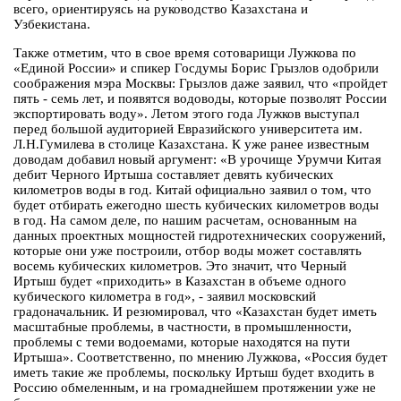
всего, ориентируясь на руководство Казахстана и
Узбекистана.
Также отметим, что в свое время сотоварищи Лужкова по
«Единой России» и спикер Госдумы Борис Грызлов одобрили
соображения мэра Москвы: Грызлов даже заявил, что «пройдет
пять - семь лет, и появятся водоводы, которые позволят России
экспортировать воду». Летом этого года Лужков выступал
перед большой аудиторией Евразийского университета им.
Л.Н.Гумилева в столице Казахстана. К уже ранее известным
доводам добавил новый аргумент: «В урочище Урумчи Китая
дебит Черного Иртыша составляет девять кубических
километров воды в год. Китай официально заявил о том, что
будет отбирать ежегодно шесть кубических километров воды
в год. На самом деле, по нашим расчетам, основанным на
данных проектных мощностей гидротехнических сооружений,
которые они уже построили, отбор воды может составлять
восемь кубических километров. Это значит, что Черный
Иртыш будет «приходить» в Казахстан в объеме одного
кубического километра в год», - заявил московский
градоначальник. И резюмировал, что «Казахстан будет иметь
масштабные проблемы, в частности, в промышленности,
проблемы с теми водоемами, которые находятся на пути
Иртыша». Соответственно, по мнению Лужкова, «Россия будет
иметь такие же проблемы, поскольку Иртыш будет входить в
Россию обмеленным, и на громаднейшем протяжении уже не