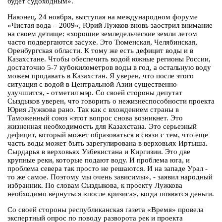
будет судоходным».
Наконец, 24 ноября, выступая на международном форуме
«Чистая вода – 2009», Юрий Лужков вновь заострил внимание
на своем детище: «хорошие земледельческие земли летом
часто подвергаются засухе. Это Тюменская, Челябинская,
Оренбургская области. К тому же есть дефицит воды и в
Казахстане. Чтобы обеспечить водой южные регионы России,
достаточно 5-7 кубокилометров воды в год, а остальную воду
можем продавать в Казахстан. Я уверен, что после этого
ситуация с водой в Центральной Азии существенно
улучшится, - отметил мэр. Со своей стороны депутат
Сыздыков уверен, что говорить о нежизнеспособности проекта
Юрия Лужкова рано. Так как с вхождением страны в
Таможенный союз «этот вопрос снова возникнет. Это
жизненная необходимость для Казахстана. Это серьезный
дефицит, который может образоваться в связи с тем, что еще
часть воды может быть зарегулирована в верховьях Иртыша.
Сырдарья в верховьях Узбекистана и Киргизии. Это две
крупные реки, которые подают воду. И проблема юга, и
проблема севера так просто не решаются. И на западе Урал -
то же самое. Поэтому мы очень зависимы», - заявил народный
избранник. По словам Сыздыкова, к проекту Лужкова
необходимо вернуться «после кризиса», когда появятся деньги.
Со своей стороны республиканская газета «Время» провела
экспертный опрос по поводу разворота рек и проекта