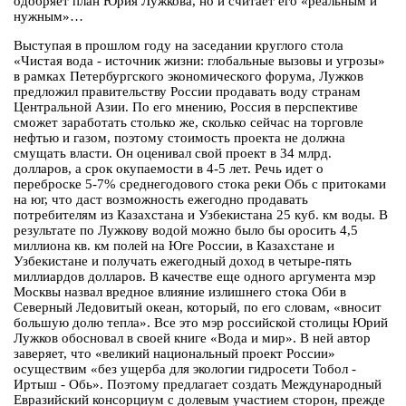
одобряет план Юрия Лужкова, но и считает его «реальным и
нужным»…
Выступая в прошлом году на заседании круглого стола
«Чистая вода - источник жизни: глобальные вызовы и угрозы»
в рамках Петербургского экономического форума, Лужков
предложил правительству России продавать воду странам
Центральной Азии. По его мнению, Россия в перспективе
сможет заработать столько же, сколько сейчас на торговле
нефтью и газом, поэтому стоимость проекта не должна
смущать власти. Он оценивал свой проект в 34 млрд.
долларов, а срок окупаемости в 4-5 лет. Речь идет о
переброске 5-7% среднегодового стока реки Обь с притоками
на юг, что даст возможность ежегодно продавать
потребителям из Казахстана и Узбекистана 25 куб. км воды. В
результате по Лужкову водой можно было бы оросить 4,5
миллиона кв. км полей на Юге России, в Казахстане и
Узбекистане и получать ежегодный доход в четыре-пять
миллиардов долларов. В качестве еще одного аргумента мэр
Москвы назвал вредное влияние излишнего стока Оби в
Северный Ледовитый океан, который, по его словам, «вносит
большую долю тепла». Все это мэр российской столицы Юрий
Лужков обосновал в своей книге «Вода и мир». В ней автор
заверяет, что «великий национальный проект России»
осуществим «без ущерба для экологии гидросети Тобол -
Иртыш - Обь». Поэтому предлагает создать Международный
Евразийский консорциум с долевым участием сторон, прежде