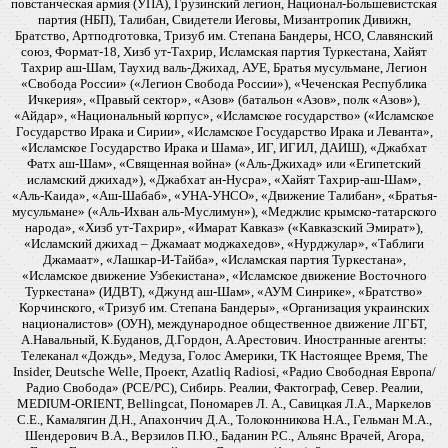
повстанческая армия (УПА), Грузинский легион, Национал-Большевистская
партия (НБП), Талибан, Свидетели Иеговы, Мизантропик Дивижн,
Братство, Артподготовка, Тризуб им. Степана Бандеры, НСО, Славянский
союз, Формат-18, Хизб ут-Тахрир, Исламская партия Туркестана, Хайят
Тахрир аш-Шам, Таухид валь-Джихад, АУЕ, Братья мусульмане, Легион
«Свобода России» («Легион Свобода России»), «Чеченская Республика
Ичкерия», «Правый сектор», «Азов» (батальон «Азов», полк «Азов»),
«Айдар», «Национальный корпус», «Исламское государство» («Исламское
Государство Ирака и Сирии», «Исламское Государство Ирака и Леванта»,
«Исламское Государство Ирака и Шама», ИГ, ИГИЛ, ДАИШ), «Джабхат
Фатх аш-Шам», «Священная война» («Аль-Джихад» или «Египетский
исламский джихад»), «Джабхат ан-Нусра», «Хайят Тахрир-аш-Шам»,
«Аль-Каида», «Аш-Шабаб», «УНА-УНСО», «Движение Талибан», «Братья-
мусульмане» («Аль-Ихван аль-Муслимун»), «Меджлис крымско-татарского
народа», «Хизб ут-Тахрир», «Имарат Кавказ» («Кавказский Эмират»),
«Исламский джихад – Джамаат моджахедов», «Нурджулар», «Таблиги
Джамаат», «Лашкар-И-Тайба», «Исламская партия Туркестана»,
«Исламское движение Узбекистана», «Исламское движение Восточного
Туркестана» (ИДВТ), «Джунд аш-Шам», «АУМ Синрике», «Братство»
Корчинского, «Тризуб им. Степана Бандеры», «Организация украинских
националистов» (ОУН), международное общественное движение ЛГБТ,
А.Навальный, К.Буданов, Д.Гордон, А.Арестович. Иностранные агенты:
Телеканал «Дождь», Медуза, Голос Америки, ТК Настоящее Время, The
Insider, Deutsche Welle, Проект, Azatliq Radiosi, «Радио Свободная Европа/
Радио Свобода» (PCE/PC), Сибирь. Реалии, Фактограф, Север. Реалии,
MEDIUM-ORIENT, Bellingcat, Пономарев Л. А., Савицкая Л.А., Маркелов
С.Е., Камалягин Д.Н., Апахончич Д.А., Толоконникова Н.А., Гельман М.А.,
Шендерович В.А., Верзилов П.Ю., Баданин Р.С., Альянс Врачей, Агора,