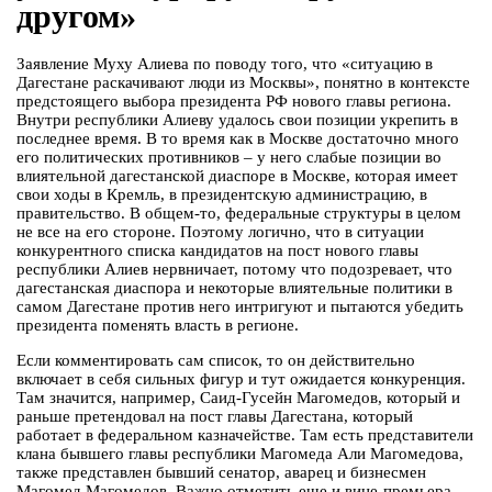
другом»
Заявление Муху Алиева по поводу того, что «ситуацию в
Дагестане раскачивают люди из Москвы», понятно в контексте
предстоящего выбора президента РФ нового главы региона.
Внутри республики Алиеву удалось свои позиции укрепить в
последнее время. В то время как в Москве достаточно много
его политических противников – у него слабые позиции во
влиятельной дагестанской диаспоре в Москве, которая имеет
свои ходы в Кремль, в президентскую администрацию, в
правительство. В общем-то, федеральные структуры в целом
не все на его стороне. Поэтому логично, что в ситуации
конкурентного списка кандидатов на пост нового главы
республики Алиев нервничает, потому что подозревает, что
дагестанская диаспора и некоторые влиятельные политики в
самом Дагестане против него интригуют и пытаются убедить
президента поменять власть в регионе.
Если комментировать сам список, то он действительно
включает в себя сильных фигур и тут ожидается конкуренция.
Там значится, например, Саид-Гусейн Магомедов, который и
раньше претендовал на пост главы Дагестана, который
работает в федеральном казначействе. Там есть представители
клана бывшего главы республики Магомеда Али Магомедова,
также представлен бывший сенатор, аварец и бизнесмен
Магомед Магомедов. Важно отметить еще и вице-премьера