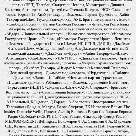
партия (НБП), Талибан, Свидетели Иеговы, Мизантропик Дивижн,
Братство, Артподготовка, Тризуб им. Степана Бандеры, НСО, Славянский
союз, Формат-18, Хизб ут-Тахрир, Исламская партия Туркестана, Хайят
Тахрир аш-Шам, Таухид валь-Джихад, АУЕ, Братья мусульмане, Легион
«Свобода России» («Легион Свобода России»), «Чеченская Республика
Ичкерия», «Правый сектор», «Азов» (батальон «Азов», полк «Азов»),
«Айдар», «Национальный корпус», «Исламское государство» («Исламское
Государство Ирака и Сирии», «Исламское Государство Ирака и Леванта»,
«Исламское Государство Ирака и Шама», ИГ, ИГИЛ, ДАИШ), «Джабхат
Фатх аш-Шам», «Священная война» («Аль-Джихад» или «Египетский
исламский джихад»), «Джабхат ан-Нусра», «Хайят Тахрир-аш-Шам»,
«Аль-Каида», «Аш-Шабаб», «УНА-УНСО», «Движение Талибан», «Братья-
мусульмане» («Аль-Ихван аль-Муслимун»), «Меджлис крымско-татарского
народа», «Хизб ут-Тахрир», «Имарат Кавказ» («Кавказский Эмират»),
«Исламский джихад – Джамаат моджахедов», «Нурджулар», «Таблиги
Джамаат», «Лашкар-И-Тайба», «Исламская партия Туркестана»,
«Исламское движение Узбекистана», «Исламское движение Восточного
Туркестана» (ИДВТ), «Джунд аш-Шам», «АУМ Синрике», «Братство»
Корчинского, «Тризуб им. Степана Бандеры», «Организация украинских
националистов» (ОУН), международное общественное движение ЛГБТ,
А.Навальный, К.Буданов, Д.Гордон, А.Арестович. Иностранные агенты:
Телеканал «Дождь», Медуза, Голос Америки, ТК Настоящее Время, The
Insider, Deutsche Welle, Проект, Azatliq Radiosi, «Радио Свободная Европа/
Радио Свобода» (PCE/PC), Сибирь. Реалии, Фактограф, Север. Реалии,
MEDIUM-ORIENT, Bellingcat, Пономарев Л. А., Савицкая Л.А., Маркелов
С.Е., Камалягин Д.Н., Апахончич Д.А., Толоконникова Н.А., Гельман М.А.,
Шендерович В.А., Верзилов П.Ю., Баданин Р.С., Альянс Врачей, Агора,
Голос, Гражданское содействие, Династия (фонд), За права человека,