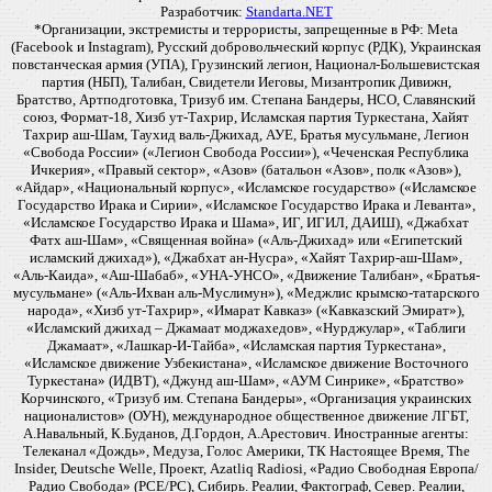
Разработчик:
Standarta.NET
*Организации, экстремисты и террористы, запрещенные в РФ: Meta
(Facebook и Instagram), Русский добровольческий корпус (РДК), Украинская
повстанческая армия (УПА), Грузинский легион, Национал-Большевистская
партия (НБП), Талибан, Свидетели Иеговы, Мизантропик Дивижн,
Братство, Артподготовка, Тризуб им. Степана Бандеры, НСО, Славянский
союз, Формат-18, Хизб ут-Тахрир, Исламская партия Туркестана, Хайят
Тахрир аш-Шам, Таухид валь-Джихад, АУЕ, Братья мусульмане, Легион
«Свобода России» («Легион Свобода России»), «Чеченская Республика
Ичкерия», «Правый сектор», «Азов» (батальон «Азов», полк «Азов»),
«Айдар», «Национальный корпус», «Исламское государство» («Исламское
Государство Ирака и Сирии», «Исламское Государство Ирака и Леванта»,
«Исламское Государство Ирака и Шама», ИГ, ИГИЛ, ДАИШ), «Джабхат
Фатх аш-Шам», «Священная война» («Аль-Джихад» или «Египетский
исламский джихад»), «Джабхат ан-Нусра», «Хайят Тахрир-аш-Шам»,
«Аль-Каида», «Аш-Шабаб», «УНА-УНСО», «Движение Талибан», «Братья-
мусульмане» («Аль-Ихван аль-Муслимун»), «Меджлис крымско-татарского
народа», «Хизб ут-Тахрир», «Имарат Кавказ» («Кавказский Эмират»),
«Исламский джихад – Джамаат моджахедов», «Нурджулар», «Таблиги
Джамаат», «Лашкар-И-Тайба», «Исламская партия Туркестана»,
«Исламское движение Узбекистана», «Исламское движение Восточного
Туркестана» (ИДВТ), «Джунд аш-Шам», «АУМ Синрике», «Братство»
Корчинского, «Тризуб им. Степана Бандеры», «Организация украинских
националистов» (ОУН), международное общественное движение ЛГБТ,
А.Навальный, К.Буданов, Д.Гордон, А.Арестович. Иностранные агенты:
Телеканал «Дождь», Медуза, Голос Америки, ТК Настоящее Время, The
Insider, Deutsche Welle, Проект, Azatliq Radiosi, «Радио Свободная Европа/
Радио Свобода» (PCE/PC), Сибирь. Реалии, Фактограф, Север. Реалии,