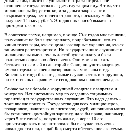
Дымовским, никого не удивляют и отражают реальное
отношение государства к людям, служащим ему. В том, что
милиционеры берут взятки, и за деньги закрывают и
открывают дела, нет ничего странного, поскольку майор
получает 14 тыс. рублей. Это для них способ выжить и
прокормить семью.
В советское время, например, в конце 70-х годов многие люди,
получавшие не большую зарплату, подрабатывали: кто-то
чинил телевизоры, кто-то делал ювелирные украшения, кто-то
занимался репетиторством. Но государственные служащие и
милиционеры имели очень достойную зарплату и были
полностью социально обеспечены. Они могли поехать
бесплатно с семьей в санаторий в Сочи, получить квартиру,
имели отдельные специализированные магазины и т.д.
Конечно, и тогда были отдельные случаи взяток и коррупции,
но их степень несравнима с сегодняшним положением дел.
Сейчас же вся борьба с коррупцией сводится к запретам и
контролю. Нет системных мер по созданию социальных
гарантий для государственных служащих. Что надо делать –
тоже вполне понятно. Государство для всех милиционеров,
пожарников, налоговых инспекторов, судей, чиновников могло
бы установить достойную зарплату, дало бы право, например,
через 5 лет службы, получить жилье, а через 10 его
приватизировать и гарантировало бы в случае получения
инвалидности или, не дай Бог, смерти обеспечение его семьи.