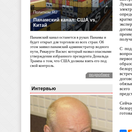
Лукаш
элект
Политком.RU
опред
кратк
Панамский канал: США vs.
экспе
Китай
догов
преим
Панамский канал останется в руках Панамы и
получ
будет открыт для торговли из всех стран. Об
этом заявил панамский администратор водного
С под
пути, Рикаурте Васкес который назвал опасными
вопро
утверждения избранного президента Дональда
перво
Трампа о том, что США должны взять его под
образ
свой контроль.
белор
встре
подробнее
догов
обязы
Интервью
всего
предс
Сейча
белор
готова