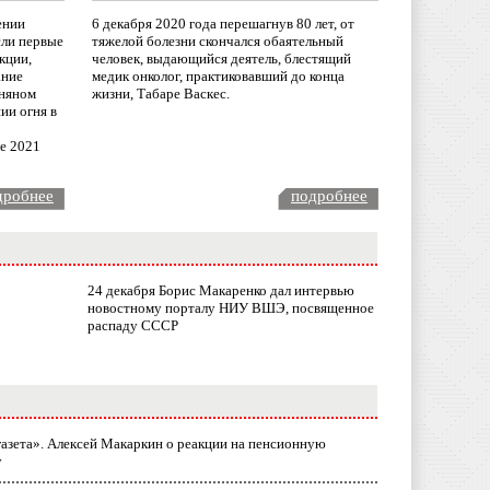
ении
6 декабря 2020 года перешагнув 80 лет, от
сли первые
тяжелой болезни скончался обаятельный
кции,
человек, выдающийся деятель, блестящий
ание
медик онколог, практиковавший до конца
няном
жизни, Табаре Васкес.
ии огня в
ле 2021
дробнее
подробнее
24 декабря Борис Макаренко дал интервью
новостному порталу НИУ ВШЭ, посвященное
распаду СССР
газета». Алексей Макаркин о реакции на пенсионную
у