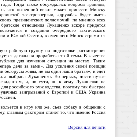
года. Тогда также обсуждались вопросы границы,
 то, что нынешний визит может принести Минску
раинской электроэнергии, «дружба» будет иметь
своих президентских полномочий, по мнению всех
ь братские отношения Лукашенко вскоре придется
ключается в создании очередного тактического
зии и Южной Осетии, взамен чего Минск стремится
ьную рабочую группу по подготовке рассмотрения
уется детальная проработка этой темы. В качестве
публики для изучения ситуации на местах. Таким
теперь дело за вами». Для усиления своей позиции
и белорусы живы, не вы одни наши братья», и едет
ыла выбрана Лукашенко. Во-первых, достигнутые
езидентом, и, по сути, ни к чему Лукашенко не
для российского руководства, поэтому так быстрее
неудачных заигрываний с Европой и США Украина
Россией.
вольется в игру или же, съев собаку в общении с
ему, главным фактором станет то, что именно Россия
Версия для печати