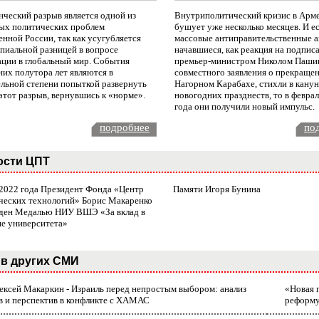
нческий разрыв является одной из
Внутриполитический кризис в Арм
ых политических проблем
бушует уже несколько месяцев. И е
нной России, так как усугубляется
массовые антиправительственные а
пиальной разницей в вопросе
начавшиеся, как реакция на подпис
ации в глобальный мир. События
премьер-министром Николом Паши
них полутора лет являются в
совместного заявления о прекращен
ельной степени попыткой развернуть
Нагорном Карабахе, стихли в канун
этот разрыв, вернувшись к «норме».
новогодних празднеств, то в февра
года они получили новый импульс.
подробнее
по
ости ЦПТ
 2022 года Президент Фонда «Центр
Памяти Игоря Бунина
ческих технологий» Борис Макаренко
ден Медалью НИУ ВШЭ «За вклад в
ие университета»
в других СМИ
лексей Макаркин - Израиль перед непростым выбором: анализ
«Новая 
в и перспектив в конфликте с ХАМАС
реформ