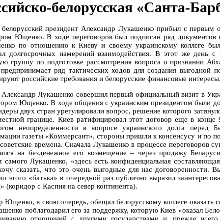
ссийско-белорусская «Санта-Бар
 белорусский президент Александр Лукашенко прибыл с первым о
ром Ющенко. В ходе переговоров был подписан ряд документов и
енко по отношению к Киеву и своему украинскому коллеге был
ал долгосрочных намерений взаимодействия. В этот же день с 
ую группу по подготовке рассмотрения вопроса о признании Аб
 предпринимает ряд тактических ходов для создания выгодной по
ируют российские требования и белорусские финансовые интересы
 Александр Лукашенко совершил первый официальный визит в Укра
тором Ющенко. В ходе общения с украинским президентом были до
лидеры двух стран урегулировали вопрос, решение которого затянул
местной границе. Киев ратифицировал этот договор еще в конце 9
огом неопределенности в вопросе украинского долга перед Б
мации газеты «Коммерсант», стороны пришли к консенсусу и по п
 советские времена. Сначала Лукашенко в процессе переговоров су
сился на безденежное его возмещение – через продажу Беларуси
м самого Лукашенко, «здесь есть конфиденциальная составляющая
хочу сказать, что это очень выгодные для нас договоренности. 
о этого «батька» в очередной раз публично выразил заинтересов
 (коридор с Каспия на север континента).
р Ющенко, в свою очередь, обещал белорусскому коллеге оказать 
ашенко поблагодарил его за поддержку, которую Киев «оказал Бело
аиванию отношений с другими государствами и, прежде всего