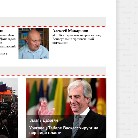
н:
Алексей Макаркин:
Жозеф Аун
«США сохраняют патронаж над
с Дональдом
Венесуэлой в чрезвычайной
ме
ситуации»
объемлющий
ице с
Эмиль Дабагян
 к
Уругваец Табаре Васкес: хирург на
вершине власти