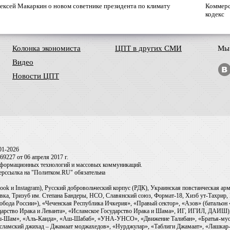
ексей Макаркин о новом советнике президента по климату
Коммерс
кодекс
Колонка экономиста
ЦПТ в других СМИ
Мы 
Видео
Новости ЦПТ
01-2026
9227 от 06 апреля 2017 г.
информационных технологий и массовых коммуникаций.
перссылка на "Политком.RU" обязательна
ook и Instagram), Русский добровольческий корпус (РДК), Украинская повстанческая а
ка, Тризуб им. Степана Бандеры, НСО, Славянский союз, Формат-18, Хизб ут-Тахрир, 
обода России»), «Чеченская Республика Ичкерия», «Правый сектор», «Азов» (батальон
сударство Ирака и Леванта», «Исламское Государство Ирака и Шама», ИГ, ИГИЛ, ДАИШ
-аш-Шам», «Аль-Каида», «Аш-Шабаб», «УНА-УНСО», «Движение Талибан», «Братья-мус
Исламский джихад – Джамаат моджахедов», «Нурджулар», «Таблиги Джамаат», «Лашкар-