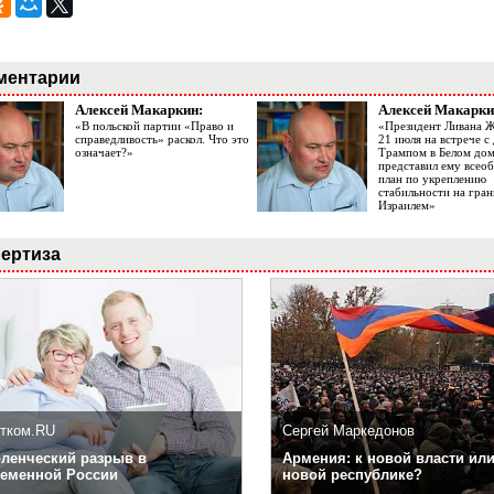
ментарии
Алексей Макаркин:
Алексей Макарки
«В польской партии «Право и
«Президент Ливана 
справедливость» раскол. Что это
21 июля на встрече 
означает?»
Трампом в Белом до
представил ему все
план по укреплению
стабильности на гран
Израилем»
ертиза
тком.RU
Сергей Маркедонов
ленческий разрыв в
Армения: к новой власти или
еменной России
новой республике?