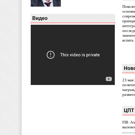
Поколе
основн
совреме
Видео
принци
интегр
послед
значит
вспять 
Нов
23 мая
полити
награж
развит
ЦПТ 
FIB. А
вызово