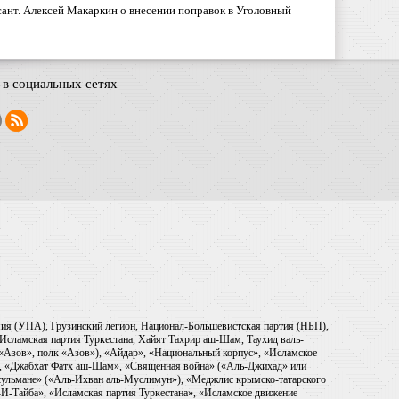
ант. Алексей Макаркин о внесении поправок в Уголовный
в социальных сетях
рмия (УПА), Грузинский легион, Национал-Большевистская партия (НБП),
Исламская партия Туркестана, Хайят Тахрир аш-Шам, Таухид валь-
 «Азов», полк «Азов»), «Айдар», «Национальный корпус», «Исламское
), «Джабхат Фатх аш-Шам», «Священная война» («Аль-Джихад» или
ульмане» («Аль-Ихван аль-Муслимун»), «Меджлис крымско-татарского
И-Тайба», «Исламская партия Туркестана», «Исламское движение