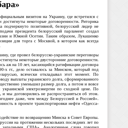
бара»
фициальным визитом на Украину, где встретился с
 достигнуты некоторые договоренности. Риторика
а подчеркнуто позитивной, белорусский лидер не
подачи президента белорусский парламент создал
хазии и Южной Осетии. Таким образом, Лукашенко
зиции для торга с Москвой, в котором как всегда
.
ину, где провел белорусско-украинские переговоры
стигнуты некоторые двусторонние договоренности.
ось аж на 10 лет, касающийся ратификации договора
0-х гг., дело оставалось за Минском, который под
еларусью, всячески откладывал этот момент. По
оводу выплаты украинского долга, сформированного
щественно уменьшил размер долга, а потом и вовсе
 украинской электроэнергии по сходной цене. По
, и мы договорились не распространяться об этом.
Выгоднее даже, чем между Белоруссией и Россией».
анность в проекте транспортировки нефти «Одесса-
содействие по возвращению Минска в Совет Европы.
руссии на протяжении нескольких последних лет по
, западными, США». Аналогичные слова говорил