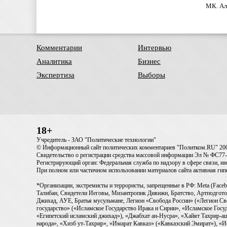
МК. Ал
Комментарии
Интервью
Аналитика
Бизнес
Экспертиза
Выборы
18+
Учредитель - ЗАО "Политические технологии"
© Информационный сайт политических комментариев "Политком.RU" 20
Свидетельство о регистрации средства массовой информации Эл № ФС77-6
Регистрирующий орган: Федеральная служба по надзору в сфере связи, 
При полном или частичном использовании материалов сайта активная ги
*Организации, экстремисты и террористы, запрещенные в РФ: Meta (Faceb
Талибан, Свидетели Иеговы, Мизантропик Дивижн, Братство, Артподготов
Джихад, АУЕ, Братья мусульмане, Легион «Свобода России» («Легион Св
государство» («Исламское Государство Ирака и Сирии», «Исламское Го
«Египетский исламский джихад»), «Джабхат ан-Нусра», «Хайят Тахрир
народа», «Хизб ут-Тахрир», «Имарат Кавказ» («Кавказский Эмират»), «