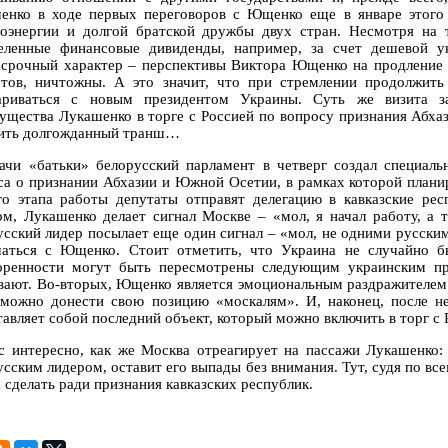
енко в ходе первых переговоров с Ющенко еще в январе этого 
роэнергии и долгой братской дружбы двух стран. Несмотря на
еленные финансовые дивиденды, например, за счет дешевой ук
осрочный характер – перспективы Виктора Ющенко на продление 
ртов, ничтожны. А это значит, что при стремлении продолжит
ариваться с новым президентом Украины. Суть же визита за
ущества Лукашенко в торге с Россией по вопросу признания Абха
ить долгожданный транш…
ачи «батьки» белорусский парламент в четверг создал специал
са о признании Абхазии и Южной Осетии, в рамках которой планир
го этапа работы депутаты отправят делегацию в кавказские рес
ом, Лукашенко делает сигнал Москве – «мол, я начал работу, а 
усский лидер посылает еще один сигнал – «мол, не одними русским
чаться с Ющенко. Стоит отметить, что Украина не случайно б
оренности могут быть пересмотрены следующим украинским пр
вают. Во-вторых, Ющенко является эмоциональным раздражителем 
 можно донести свою позицию «москалям». И, наконец, после 
тавляет собой последний объект, который можно включить в торг с 
с интересно, как же Москва отреагирует на пассажи Лукашенко: 
усским лидером, оставит его выпады без внимания. Тут, судя по вс
 сделать ради признания кавказских республик.