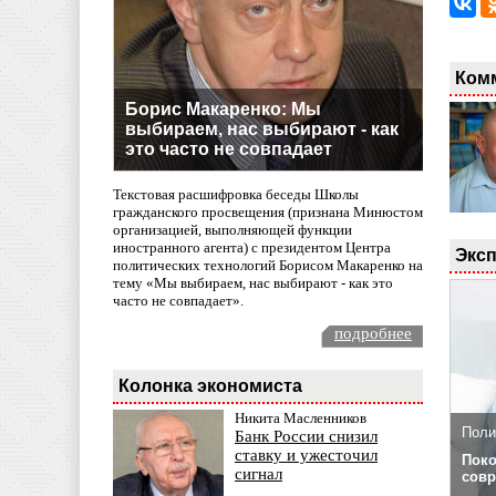
Ком
Борис Макаренко: Мы
выбираем, нас выбирают - как
это часто не совпадает
Текстовая расшифровка беседы Школы
гражданского просвещения (признана Минюстом
организацией, выполняющей функции
иностранного агента) с президентом Центра
Эксп
политических технологий Борисом Макаренко на
тему «Мы выбираем, нас выбирают - как это
часто не совпадает».
подробнее
Колонка экономиста
Никита Масленников
Поли
Банк России снизил
ставку и ужесточил
Поко
сигнал
совр