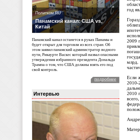
облас
год я
Политком.RU
Гораз
Панамский канал: США vs.
облиг
Китай
ипоте
испол
Панамский канал останется в руках Панамы и
2009 
будет открыт для торговли из всех стран. Об
привл
этом заявил панамский администратор водного
погаш
пути, Рикаурте Васкес который назвал опасными
госуд
утверждения избранного президента Дональда
млрд.
Трампа о том, что США должны взять его под
части
свой контроль.
Если 
подробнее
2010-
дальн
Интервью
2010 
всего
федер
полож
Андре
Матер