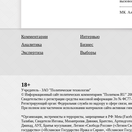
вызово
МК. Ал
Комментарии
Интервью
Аналитика
Бизнес
Экспертиза
Выборы
18+
Учредитель - ЗАО "Политические технологии"
© Информационный сайт политических комментариев "Политком.RU" 20
Свидетельство о регистрации средства массовой информации Эл № ФС77-6
Регистрирующий орган: Федеральная служба по надзору в сфере связи, 
При полном или частичном использовании материалов сайта активная ги
*Организации, экстремисты и террористы, запрещенные в РФ: Meta (Faceb
Талибан, Свидетели Иеговы, Мизантропик Дивижн, Братство, Артподготов
Джихад, АУЕ, Братья мусульмане, Легион «Свобода России» («Легион Св
государство» («Исламское Государство Ирака и Сирии», «Исламское Го