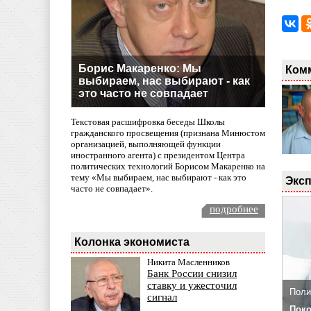
Борис Макаренко: Мы
Ком
выбираем, нас выбирают - как
это часто не совпадает
Текстовая расшифровка беседы Школы
гражданского просвещения (признана Минюстом
организацией, выполняющей функции
иностранного агента) с президентом Центра
политических технологий Борисом Макаренко на
тему «Мы выбираем, нас выбирают - как это
Эксп
часто не совпадает».
подробнее
Колонка экономиста
Никита Масленников
Банк России снизил
ставку и ужесточил
Поли
сигнал
Поко