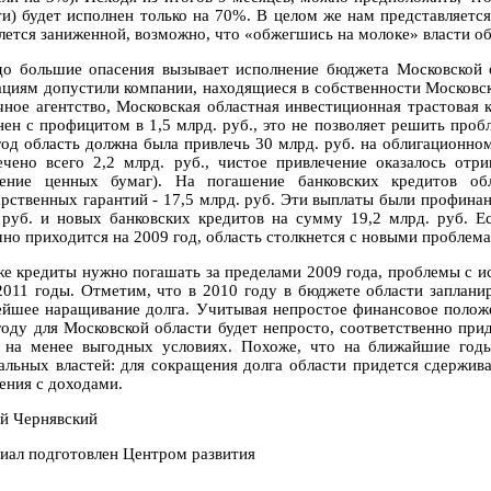
ти) будет исполнен только на 70%. В целом же нам представляетс
влется заниженной, возможно, что «обжегшись на молоке» власти об
до большие опасения вызывает исполнение бюджета Московской 
ациям допустили компании, находящиеся в собственности Московск
чное агентство, Московская областная инвестиционная трастовая к
нен с профицитом в 1,5 млрд. руб., это не позволяет решить проб
год область должна была привлечь 30 млрд. руб. на облигационном
ечено всего 2,2 млрд. руб., чистое привлечение оказалось отри
ение ценных бумаг). На погашение банковских кредитов обл
арственных гарантий - 17,5 млрд. руб. Эти выплаты были профинан
 руб. и новых банковских кредитов на сумму 19,2 млрд. руб. Е
чно приходится на 2009 год, область столкнется с новыми проблема
же кредиты нужно погашать за пределами 2009 года, проблемы с и
2011 годы. Отметим, что в 2010 году в бюджете области запланир
ейшее наращивание долга. Учитывая непростое финансовое положе
году для Московской области будет непросто, соответственно прид
, на менее выгодных условиях. Похоже, что на ближайшие год
альных властей: для сокращения долга области придется сдержив
ения с доходами.
й Чернявский
иал подготовлен Центром развития