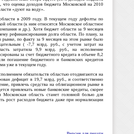
я, что оценка доходов бюджета Московской на 2010
ласти «дуют на воду».
области в 2009 году. В текущем году дефолты по
ой области (к ним относятся Московское областное
омпания и др.). Хотя бюджет области за 9 месяцев
лему рефинансирования долга области. По плану, за
 рынке, по факту за 9 месяцев на этом рынке было
цательным ( -7,7 млрд. руб., с учетом затрат на
асть затратила 9,9 млрд. руб., на исполнение
сированы за счет бюджетного кредита в объеме 8,2
сли погашение бюджетного и банковских кредитов
ми уже в текущем году.
сполнением обязательств областью отодвигаются на
ован дефицит в 19,7 млрд. руб., и соответственно
ние, привлечь средства на облигационном рынке в
ется привлекать новые банковские кредиты, скорее
ы Московская область станет головной болью для
ать рост расходов бюджета даже при нормализации
Версия для печати