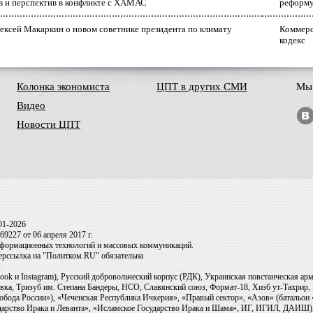
в и перспектив в конфликте с ХАМАС
реформ
ексей Макаркин о новом советнике президента по климату
Коммерс
кодекс
Колонка экономиста
ЦПТ в других СМИ
Мы 
Видео
Новости ЦПТ
01-2026
9227 от 06 апреля 2017 г.
информационных технологий и массовых коммуникаций.
перссылка на "Политком.RU" обязательна
ook и Instagram), Русский добровольческий корпус (РДК), Украинская повстанческая а
ка, Тризуб им. Степана Бандеры, НСО, Славянский союз, Формат-18, Хизб ут-Тахрир, 
обода России»), «Чеченская Республика Ичкерия», «Правый сектор», «Азов» (батальон
сударство Ирака и Леванта», «Исламское Государство Ирака и Шама», ИГ, ИГИЛ, ДАИШ