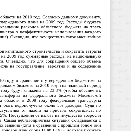
области на 2010 год. Согласно данному документу,
утвержденного плана на 2009 год. Расходы бюджета
окращение расходов областного бюджета на треть
нистра о неэффективности использования каждого
ения). Очевидно, что осуществить такое масштабное
ов капитального строительства и сократить затраты
е на 2009 год суммарные расходы на национальную
та. Очевидно, что для сокращения общего объема
исле на госуправление, вероятно и на содержание
10 году в сравнении с утвержденным бюджетом на
ральном бюджете на 2010 год и на плановый период
году будут снижены на 23,8% (чтобы обеспечить
рансферты из федерального бюджета Московской
а области в 2009 году федеральные трансферты
ет быть недополучено около 5% доходов. Судя по
ступления от налога на прибыль сократились, по
75%. Поступления от налога на имущество возросли
. Самая неблагоприятная ситуация складывается с
х заданий (хотя в сравнении с прошлым годом они
то годовой план сбора НДФЛ (30% доходов бюджета