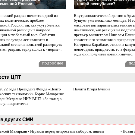
еменной России
новой республике?
нческий разрыв является одной из
Внутриполитический кризис в Арм
ых политических проблем
бушует уже несколько месяцев. И е
нной России, так как усугубляется
массовые антиправительственные а
пиальной разницей в вопросе
начавшиеся, как реакция на подпис
ации в глобальный мир. События
премьер-министром Николом Паши
них полутора лет являются в
совместного заявления о прекращен
ельной степени попыткой развернуть
Нагорном Карабахе, стихли в канун
этот разрыв, вернувшись к «норме».
новогодних празднеств, то в февра
года они получили новый импульс.
подробнее
по
ости ЦПТ
 2022 года Президент Фонда «Центр
Памяти Игоря Бунина
ческих технологий» Борис Макаренко
ден Медалью НИУ ВШЭ «За вклад в
ие университета»
в других СМИ
лексей Макаркин - Израиль перед непростым выбором: анализ
«Новая 