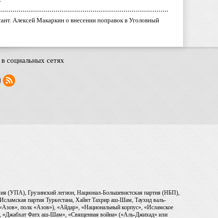
у
ант. Алексей Макаркин о внесении поправок в Уголовный
в социальных сетях
рмия (УПА), Грузинский легион, Национал-Большевистская партия (НБП),
Исламская партия Туркестана, Хайят Тахрир аш-Шам, Таухид валь-
 «Азов», полк «Азов»), «Айдар», «Национальный корпус», «Исламское
), «Джабхат Фатх аш-Шам», «Священная война» («Аль-Джихад» или