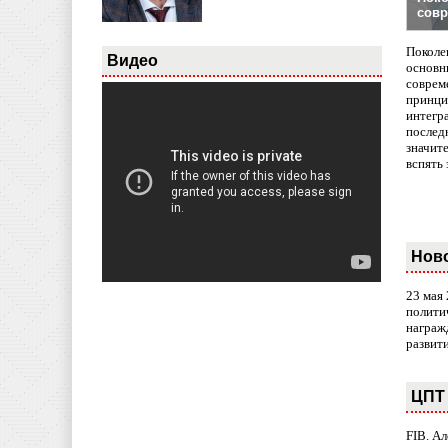
совр
Поколе
Видео
основн
совреме
принци
интегр
послед
значит
вспять 
Нов
23 мая
полити
награж
развит
ЦПТ 
FIB. А