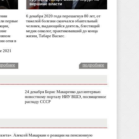
вершине власти
ении
6 декабря 2020 года перешагнув 80 лет, от
сли первые
тяжелой болезни скончался обаятельный
кции,
человек, выдающийся деятель, блестящий
ание
медик онколог, практиковавший до конца
няном
жизни, Табаре Васкес.
ии огня в
ле 2021
дробнее
подробнее
24 декабря Борис Макаренко дал интервью
новостному порталу НИУ ВШЭ, посвященное
распаду СССР
газета». Алексей Макаркин о реакции на пенсионную