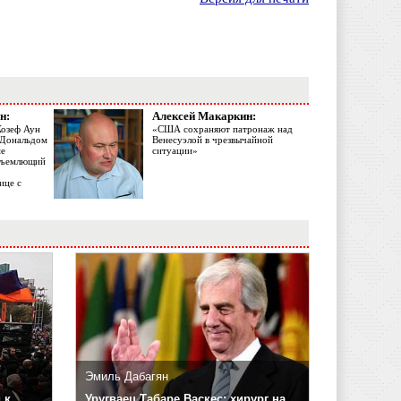
н:
Алексей Макаркин:
Жозеф Аун
«США сохраняют патронаж над
с Дональдом
Венесуэлой в чрезвычайной
ме
ситуации»
объемлющий
ице с
Эмиль Дабагян
 к
Уругваец Табаре Васкес: хирург на