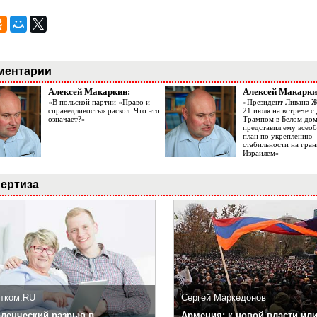
ментарии
Алексей Макаркин:
Алексей Макарки
«В польской партии «Право и
«Президент Ливана 
справедливость» раскол. Что это
21 июля на встрече 
означает?»
Трампом в Белом до
представил ему все
план по укреплению
стабильности на гран
Израилем»
ертиза
тком.RU
Сергей Маркедонов
ленческий разрыв в
Армения: к новой власти или