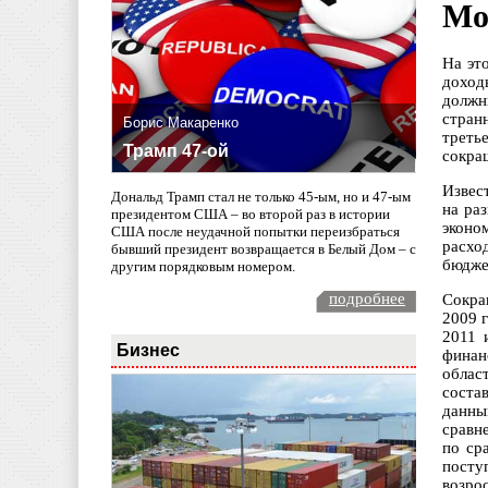
Мо
На эт
доход
должн
стран
Борис Макаренко
треть
Трамп 47-ой
сокра
Извес
Дональд Трамп стал не только 45-ым, но и 47-ым
на ра
президентом США – во второй раз в истории
эконо
США после неудачной попытки переизбраться
расхо
бывший президент возвращается в Белый Дом – с
бюдже
другим порядковым номером.
подробнее
Сокра
2009 
2011 
Бизнес
финан
облас
соста
данны
сравн
по ср
посту
возро