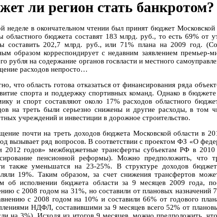
жет ли регион стать банкротом?
ой неделе в окончательном чтении был принят бюджет Московской 
ы областного бюджета составят 183 млрд. руб., то есть 69% от 
ы составить 202,7 млрд. руб., или 71% плана на 2009 год. (С
ным образом корреспондирует с недавним заявлением премьер-ми
его рубля на содержание органов госвласти и местного самоуправл
щение расходов непросто…
тно, что область готова отказаться от финансирования ряда объект
звитие спорта и поддержку спортивных команд. Однако в бюджет
мику и спорт составляют около 17% расходов областного бюдже
дов на треть были серьезно снижены и другие расходы, в том ч
тных учреждений и инвестиции в дорожное строительство.
щение почти на треть доходов бюджета Московской области в 20
год вызывает ряд вопросов. В соответствии с проектом ФЗ «О феде
и 2012 годов» межбюджетные трансферты субъектам РФ в 2010 
сирование пенсионной реформы). Можно предположить, что т
ти также уменьшатся на 23-25%. В структуре доходов бюджет
вляли 19%. Таким образом, за счет снижения трансфертов мож
м об исполнении бюджета области за 9 месяцев 2009 года, по
ению с 2008 годом на 31%, но составили от плановых назначений 
авнению с 2008 годом на 10% и составили 66% от годового плана
плениями НДФЛ, составившими за 9 месяцев всего 52% от плановы
сли на 3%). Исходя из итогов 9 месяцев, можно предположить, ч