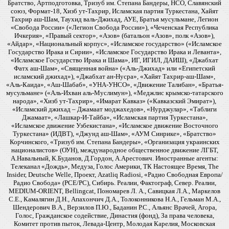
Братство, Артподготовка, Тризуб им. Степана Бандеры, НСО, Славянский
союз, Формат-18, Хизб ут-Тахрир, Исламская партия Туркестана, Хайят
Тахрир аш-Шам, Таухид валь-Джихад, АУЕ, Братья мусульмане, Легион
«Свобода России» («Легион Свобода России»), «Чеченская Республика
Ичкерия», «Правый сектор», «Азов» (батальон «Азов», полк «Азов»),
«Айдар», «Национальный корпус», «Исламское государство» («Исламское
Государство Ирака и Сирии», «Исламское Государство Ирака и Леванта»,
«Исламское Государство Ирака и Шама», ИГ, ИГИЛ, ДАИШ), «Джабхат
Фатх аш-Шам», «Священная война» («Аль-Джихад» или «Египетский
исламский джихад»), «Джабхат ан-Нусра», «Хайят Тахрир-аш-Шам»,
«Аль-Каида», «Аш-Шабаб», «УНА-УНСО», «Движение Талибан», «Братья-
мусульмане» («Аль-Ихван аль-Муслимун»), «Меджлис крымско-татарского
народа», «Хизб ут-Тахрир», «Имарат Кавказ» («Кавказский Эмират»),
«Исламский джихад – Джамаат моджахедов», «Нурджулар», «Таблиги
Джамаат», «Лашкар-И-Тайба», «Исламская партия Туркестана»,
«Исламское движение Узбекистана», «Исламское движение Восточного
Туркестана» (ИДВТ), «Джунд аш-Шам», «АУМ Синрике», «Братство»
Корчинского, «Тризуб им. Степана Бандеры», «Организация украинских
националистов» (ОУН), международное общественное движение ЛГБТ,
А.Навальный, К.Буданов, Д.Гордон, А.Арестович. Иностранные агенты:
Телеканал «Дождь», Медуза, Голос Америки, ТК Настоящее Время, The
Insider, Deutsche Welle, Проект, Azatliq Radiosi, «Радио Свободная Европа/
Радио Свобода» (PCE/PC), Сибирь. Реалии, Фактограф, Север. Реалии,
MEDIUM-ORIENT, Bellingcat, Пономарев Л. А., Савицкая Л.А., Маркелов
С.Е., Камалягин Д.Н., Апахончич Д.А., Толоконникова Н.А., Гельман М.А.,
Шендерович В.А., Верзилов П.Ю., Баданин Р.С., Альянс Врачей, Агора,
Голос, Гражданское содействие, Династия (фонд), За права человека,
Комитет против пыток, Левада-Центр, Молодая Карелия, Московская