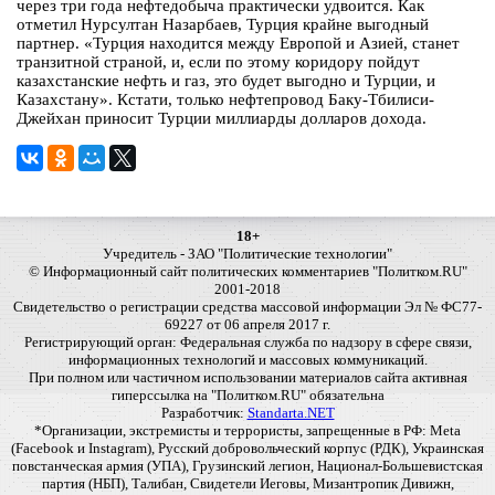
через три года нефтедобыча практически удвоится. Как
отметил Нурсултан Назарбаев, Турция крайне выгодный
партнер. «Турция находится между Европой и Азией, станет
транзитной страной, и, если по этому коридору пойдут
казахстанские нефть и газ, это будет выгодно и Турции, и
Казахстану». Кстати, только нефтепровод Баку-Тбилиси-
Джейхан приносит Турции миллиарды долларов дохода.
18+
Учредитель - ЗАО "Политические технологии"
© Информационный сайт политических комментариев "Политком.RU"
2001-2018
Свидетельство о регистрации средства массовой информации Эл № ФС77-
69227 от 06 апреля 2017 г.
Регистрирующий орган: Федеральная служба по надзору в сфере связи,
информационных технологий и массовых коммуникаций.
При полном или частичном использовании материалов сайта активная
гиперссылка на "Политком.RU" обязательна
Разработчик:
Standarta.NET
*Организации, экстремисты и террористы, запрещенные в РФ: Meta
(Facebook и Instagram), Русский добровольческий корпус (РДК), Украинская
повстанческая армия (УПА), Грузинский легион, Национал-Большевистская
партия (НБП), Талибан, Свидетели Иеговы, Мизантропик Дивижн,