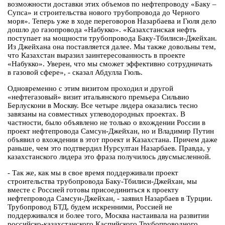
возможности доставки этих объемов по нефтепроводу «Баку –
Супса» и строительства нового трубопровода до Черного
моря». Теперь уже в ходе переговоров Назарбаева и Гюля дело
дошло до газопровода «Набукко». «Казахстанская нефть
поступает на мощности трубопровода Баку-Тбилиси-Джейхан.
Из Джейхана она поставляется далее. Мы также довольны тем,
что Казахстан выразил заинтересованность в проекте
«Набукко». Уверен, что мы сможет эффективно сотрудничать
в газовой сфере», - сказал Абдулла Гюль.
Одновременно с этим визитом проходил и другой
«нефтегазовый» визит итальянского премьера Сильвио
Берлускони в Москву. Все четыре лидера оказались тесно
завязаны на совместных углеводородных проектах. В
частности, было объявлено не только о вхождении России в
проект нефтепровода Самсун-Джейхан, но и Владимир Путин
объявил о вхождении в этот проект и Казахстана. Причем даже
раньше, чем это подтвердил Нурсултан Назарбаев. Правда, у
казахстанского лидера это фраза получилось двусмысленной.
- Так же, как мы в свое время поддерживали проект
строительства трубопровода Баку-Тбилиси-Джейхан, мы
вместе с Россией готовы присоединиться к проекту
нефтепровода Самсун-Джейхан, - заявил Назарбаев в Турции.
Трубопровод БТД, будем искренними, Россией не
поддерживался и более того, Москва настаивала на развитии
российско-казахстанского Каспийского Трубопроводного