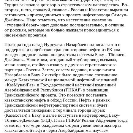
Турция заключила договор о стратегическом партнерстве». Во-
вторых, и это, пожалуй, главное - Россия и Казахстан выразили
готовность «присоединиться к проекту нефтепровода Самсун-
Джейхан». Надо отметить, что наступление казахов на
«турецкий берег» идет довольно последовательно, в отличие
от россиян, которые не больно жаждали присоединиться к
иноземным проектам.
Полтора года назад Нурсултан Назарбаев подписал закон о
поддержке и содействии транспортировке нефти из РК «на
международные рынки посредством системы Баку - Тбилиси –
Джейхан». Напомним, что данный трубопровод вызывал,
мягко говоря, стойкую изжогу у другого стратегического
партнера - России. Затем, совсем недавно, в ходе визита
Назарбаева в Баку 2 октября было подписано соглашение
между Казахстанской национальной нефтяной компанией
«КазМунайГаз» и Государственной нефтяной компанией
Азербайджанской Республики (ГНКАР) о реализации
Транскаспийского проекта. Это позволит поставлять
казахстанскую нефть в обход России. Нефть в рамках
Транскаспийской нефтетранспортной системы будет
доставляться танкерами с терминала города Курык
(Казахстан) в Баку, а далее поступать в нефтепровод Баку-
Тбилиси-Джейхан (БТД). Глава ГНКАР Ровнаг Абдуллаев тогда
отметил, что «при ожидаемом скором увеличении экспорта
казахстанской нефти через Азербайджан мы изучаем