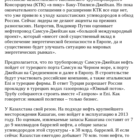
Консорциума (КТК) «в пику» Баку-Тбилиси-Джейхан. Но пока
окончательного соглашения о расширении КТК все еще нет,
что уже привело к уходу казахстанских углеводородов в обход
России. Сейчас лидеры не делают акценты на прежних
разногласиях. Напротив, Владимир Путин оценивает
нефтепровод Самсун-Джейхан как «большой международный
проект», который «внесет свой существенный вклад в
обеспечение энергетической безопасности в Европе, да и
существенно будет улучшать ситуацию на мировых
энергетических рынках».
Предполагается, что по трубопроводу Самсун-Джейхан нефть
пойдет от турецкого порта Самсун на Черном море, к порту
Джейхан на Средиземном и далее в Европу. В строительстве
будут участвовать российские компании, а также итальянская
Eni и турецкие фирмы. В ответ Турция разрешает России
прокладку в турецких водах газопровода «Южный поток».
Трубу собираются строить вместе «Газпром» и Eni. Как
говорится: никакой политики – только бизнес.
У Казахстана свой резон. На подходе нефть крупнейшего
месторождения Кашаган, оно войдет в эксплуатацию в 2013
году. По оценкам, извлекаемые запасы Кашагана составят от 7
до 9 миллиардов баррелей нефти, а общие запасы
углеводородов этой структуры - в 38 млрд. баррелей. И если
сейчас Казахстан ежегодно добывает 70 млн. тонн нефти, то