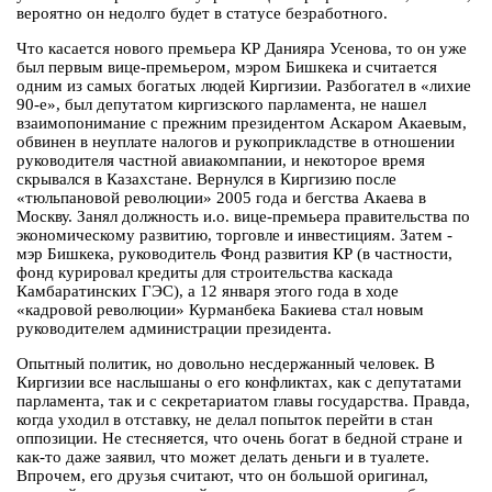
вероятно он недолго будет в статусе безработного.
Что касается нового премьера КР Данияра Усенова, то он уже
был первым вице-премьером, мэром Бишкека и считается
одним из самых богатых людей Киргизии. Разбогател в «лихие
90-е», был депутатом киргизского парламента, не нашел
взаимопонимание с прежним президентом Аскаром Акаевым,
обвинен в неуплате налогов и рукоприкладстве в отношении
руководителя частной авиакомпании, и некоторое время
скрывался в Казахстане. Вернулся в Киргизию после
«тюльпановой революции» 2005 года и бегства Акаева в
Москву. Занял должность и.о. вице-премьера правительства по
экономическому развитию, торговле и инвестициям. Затем -
мэр Бишкека, руководитель Фонд развития КР (в частности,
фонд курировал кредиты для строительства каскада
Камбаратинских ГЭС), а 12 января этого года в ходе
«кадровой революции» Курманбека Бакиева стал новым
руководителем администрации президента.
Опытный политик, но довольно несдержанный человек. В
Киргизии все наслышаны о его конфликтах, как с депутатами
парламента, так и с секретариатом главы государства. Правда,
когда уходил в отставку, не делал попыток перейти в стан
оппозиции. Не стесняется, что очень богат в бедной стране и
как-то даже заявил, что может делать деньги и в туалете.
Впрочем, его друзья считают, что он большой оригинал,