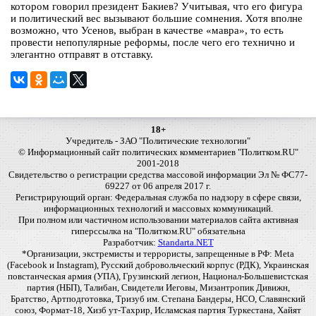
котором говорил президент Бакиев? Учитывая, что его фигура
и политический вес вызывают большие сомнения. Хотя вполне
возможно, что Усенов, выбран в качестве «мавра», то есть
провести непопулярные реформы, после чего его технично и
элегантно отправят в отставку.
18+
Учредитель - ЗАО "Политические технологии"
© Информационный сайт политических комментариев "Политком.RU"
2001-2018
Свидетельство о регистрации средства массовой информации Эл № ФС77-
69227 от 06 апреля 2017 г.
Регистрирующий орган: Федеральная служба по надзору в сфере связи,
информационных технологий и массовых коммуникаций.
При полном или частичном использовании материалов сайта активная
гиперссылка на "Политком.RU" обязательна
Разработчик:
Standarta.NET
*Организации, экстремисты и террористы, запрещенные в РФ: Meta
(Facebook и Instagram), Русский добровольческий корпус (РДК), Украинская
повстанческая армия (УПА), Грузинский легион, Национал-Большевистская
партия (НБП), Талибан, Свидетели Иеговы, Мизантропик Дивижн,
Братство, Артподготовка, Тризуб им. Степана Бандеры, НСО, Славянский
союз, Формат-18, Хизб ут-Тахрир, Исламская партия Туркестана, Хайят