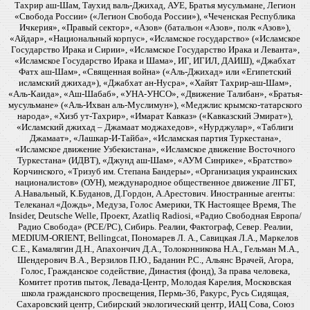
Тахрир аш-Шам, Таухид валь-Джихад, АУЕ, Братья мусульмане, Легион
«Свобода России» («Легион Свобода России»), «Чеченская Республика
Ичкерия», «Правый сектор», «Азов» (батальон «Азов», полк «Азов»),
«Айдар», «Национальный корпус», «Исламское государство» («Исламское
Государство Ирака и Сирии», «Исламское Государство Ирака и Леванта»,
«Исламское Государство Ирака и Шама», ИГ, ИГИЛ, ДАИШ), «Джабхат
Фатх аш-Шам», «Священная война» («Аль-Джихад» или «Египетский
исламский джихад»), «Джабхат ан-Нусра», «Хайят Тахрир-аш-Шам»,
«Аль-Каида», «Аш-Шабаб», «УНА-УНСО», «Движение Талибан», «Братья-
мусульмане» («Аль-Ихван аль-Муслимун»), «Меджлис крымско-татарского
народа», «Хизб ут-Тахрир», «Имарат Кавказ» («Кавказский Эмират»),
«Исламский джихад – Джамаат моджахедов», «Нурджулар», «Таблиги
Джамаат», «Лашкар-И-Тайба», «Исламская партия Туркестана»,
«Исламское движение Узбекистана», «Исламское движение Восточного
Туркестана» (ИДВТ), «Джунд аш-Шам», «АУМ Синрике», «Братство»
Корчинского, «Тризуб им. Степана Бандеры», «Организация украинских
националистов» (ОУН), международное общественное движение ЛГБТ,
А.Навальный, К.Буданов, Д.Гордон, А.Арестович. Иностранные агенты:
Телеканал «Дождь», Медуза, Голос Америки, ТК Настоящее Время, The
Insider, Deutsche Welle, Проект, Azatliq Radiosi, «Радио Свободная Европа/
Радио Свобода» (PCE/PC), Сибирь. Реалии, Фактограф, Север. Реалии,
MEDIUM-ORIENT, Bellingcat, Пономарев Л. А., Савицкая Л.А., Маркелов
С.Е., Камалягин Д.Н., Апахончич Д.А., Толоконникова Н.А., Гельман М.А.,
Шендерович В.А., Верзилов П.Ю., Баданин Р.С., Альянс Врачей, Агора,
Голос, Гражданское содействие, Династия (фонд), За права человека,
Комитет против пыток, Левада-Центр, Молодая Карелия, Московская
школа гражданского просвещения, Пермь-36, Ракурс, Русь Сидящая,
Сахаровский центр, Сибирский экологический центр, ИАЦ Сова, Союз