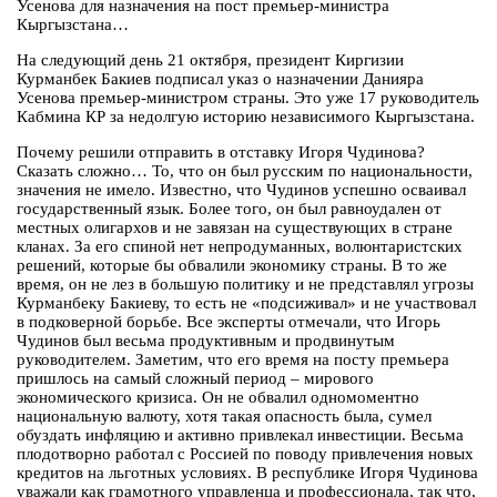
Усенова для назначения на пост премьер-министра
Кыргызстана…
На следующий день 21 октября, президент Киргизии
Курманбек Бакиев подписал указ о назначении Данияра
Усенова премьер-министром страны. Это уже 17 руководитель
Кабмина КР за недолгую историю независимого Кыргызстана.
Почему решили отправить в отставку Игоря Чудинова?
Сказать сложно… То, что он был русским по национальности,
значения не имело. Известно, что Чудинов успешно осваивал
государственный язык. Более того, он был равноудален от
местных олигархов и не завязан на существующих в стране
кланах. За его спиной нет непродуманных, волюнтаристских
решений, которые бы обвалили экономику страны. В то же
время, он не лез в большую политику и не представлял угрозы
Курманбеку Бакиеву, то есть не «подсиживал» и не участвовал
в подковерной борьбе. Все эксперты отмечали, что Игорь
Чудинов был весьма продуктивным и продвинутым
руководителем. Заметим, что его время на посту премьера
пришлось на самый сложный период – мирового
экономического кризиса. Он не обвалил одномоментно
национальную валюту, хотя такая опасность была, сумел
обуздать инфляцию и активно привлекал инвестиции. Весьма
плодотворно работал с Россией по поводу привлечения новых
кредитов на льготных условиях. В республике Игоря Чудинова
уважали как грамотного управленца и профессионала, так что,