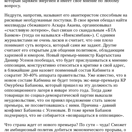
который заряжен энергией и имеет свое мнение по любому
вопросу.
Недруги, напротив, называют его авантюристом способным на
рисковые необдуманные поступки. В свое время обещал найти
миллиарды сбежавшего Аскара Акаева, организовывал
«счастливую лотерею», был связан со скандальным «БТА
Банком» (тогда он назывался «Инексимбанк»). С одними
журналистами не очень ласков и считает, что они плохо
понимают суть вопроса, который сами же задают. Другие
считают его открытым для общения политиком, обладающим
харизмой и юмором. Новый премьер-министр Кыргызстана
Данияр Усенов пообещал, что будет прислушиваться к мнению
оппозиции, конструктивно относиться к критике в свой адрес,
в ближайшие дни назовет поименный состав Кабинета и
сократит 30-40% аппарата правительства. Уже известно, что в
новом составе Кабмина не будет теперь экс-вице-премьера КР
Омурбека Бабанова, который пришел на эту должность из
оппозиционного лагеря в январе этого года. Тогда даже
товарищи по социал-демократической партии выказали
неудовольствие, что он принял предложение стать замом
премьера, не посоветовавшись с ними. Причина - давний
конфликт Бабанова с Усеновым. В тоже время Бабанов
подчеркнул, что не собирается «возвращаться в оппозицию».
Что страна ждет от нового премьера? По сути – чуда! Сможет
ли амбициозный политик добиться экономического прорыва, о