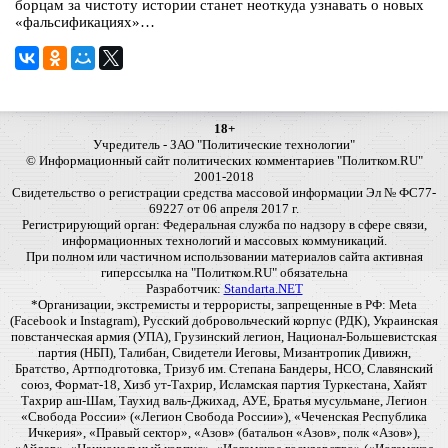
борцам за чистоту истории станет неоткуда узнавать о новых
«фальсификациях»…
18+
Учредитель - ЗАО "Политические технологии"
© Информационный сайт политических комментариев "Политком.RU"
2001-2018
Свидетельство о регистрации средства массовой информации Эл № ФС77-
69227 от 06 апреля 2017 г.
Регистрирующий орган: Федеральная служба по надзору в сфере связи,
информационных технологий и массовых коммуникаций.
При полном или частичном использовании материалов сайта активная
гиперссылка на "Политком.RU" обязательна
Разработчик:
Standarta.NET
*Организации, экстремисты и террористы, запрещенные в РФ: Meta
(Facebook и Instagram), Русский добровольческий корпус (РДК), Украинская
повстанческая армия (УПА), Грузинский легион, Национал-Большевистская
партия (НБП), Талибан, Свидетели Иеговы, Мизантропик Дивижн,
Братство, Артподготовка, Тризуб им. Степана Бандеры, НСО, Славянский
союз, Формат-18, Хизб ут-Тахрир, Исламская партия Туркестана, Хайят
Тахрир аш-Шам, Таухид валь-Джихад, АУЕ, Братья мусульмане, Легион
«Свобода России» («Легион Свобода России»), «Чеченская Республика
Ичкерия», «Правый сектор», «Азов» (батальон «Азов», полк «Азов»),