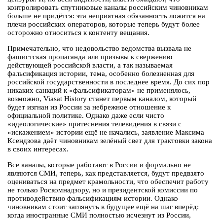
контролировать спутниковые каналы российским чиновникам
больше не придётся: эта неприятная обязанность ложится на
плечи российских операторов, которые теперь будут более
осторожно относиться к контенту вещания.
Примечательно, что недовольство ведомства вызвала не
фашистская пропаганда или призывы к свержению
действующей российской власти, а так называемая
фальсификация истории, тема, особенно болезненная для
российской государственности в последнее время. До сих пор
никаких санкций к «фальсификаторам» не применялось,
возможно, Viasat History станет первым каналом, который
будет изгнан из России за небрежное отношение к
официальной политике. Однако даже если чисто
«идеологические» притеснения телевидения в связи с
«искажением» истории ещё не начались, заявление Максима
Ксендзова даёт чиновникам зелёный свет для трактовки закона
в своих интересах.
Все каналы, которые работают в России и формально не
являются СМИ, теперь, как представляется, будут предвзято
оцениваться на предмет крамольности, что обеспечит работу
не только Роскомнадзору, но и президентской комиссии по
противодействию фальсификациям истории. Однако
чиновникам стоит заглянуть в будущее ещё на шаг вперёд:
когда иностранные СМИ полностью исчезнут из России,