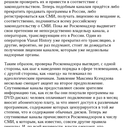
решили проверить их и привести в соответствие с
законодательством. Теперь подобным каналам придётся либо
прекратить продавать программы в России, либо
регистрироваться как СМИ, получать лицензию на вещание и,
соответственно, подчиняться всему российскому
законодательству о СМИ. Пока же Роскомнадзор выдвигает
свои претензии не непосредственно владельцу канала, а
операторам, транслирующим его в России. Один из
операторов Viasat History уже прекратил его трансляцию, а
другие, вероятно, не раз подумают, стоит ли дожидаться
получения лицензии каналом, которым уже недовольны
надзорные органы.
Таким образом, проверка Роскомнадзора выглядит, с одной
стороны, как шаг к наведению порядка в сфере телевещания, а
с другой стороны, как «наезд» на телеканал по
идеологическим причинам. Заявление Максима Ксендзова
несколько смещает акцент на второе предположение.
Спутниковые каналы предоставляют своим зрителям
информацию так, как если бы они покупали программы на
DVD-дисках: человек оплачивает подключение и раз в месяц
вносит абонентскую плату, за что имеет доступ к различным
программам, содержание которых цензурируется в той же
степени, что и содержание обычных дисков. Теперь же
спутниковые каналы причисляются Роскомнадзором к числу
СМИ, к которым, как известно, совсем другие правила
цензуры. И, по всей видимости, власти ожидают, что