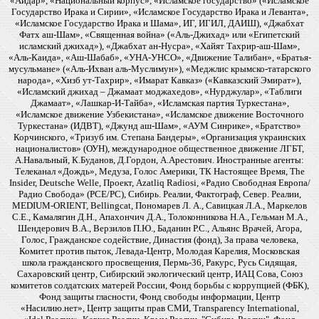
«Айдар», «Национальный корпус», «Исламское государство» («Исламское
Государство Ирака и Сирии», «Исламское Государство Ирака и Леванта»,
«Исламское Государство Ирака и Шама», ИГ, ИГИЛ, ДАИШ), «Джабхат
Фатх аш-Шам», «Священная война» («Аль-Джихад» или «Египетский
исламский джихад»), «Джабхат ан-Нусра», «Хайят Тахрир-аш-Шам»,
«Аль-Каида», «Аш-Шабаб», «УНА-УНСО», «Движение Талибан», «Братья-
мусульмане» («Аль-Ихван аль-Муслимун»), «Меджлис крымско-татарского
народа», «Хизб ут-Тахрир», «Имарат Кавказ» («Кавказский Эмират»),
«Исламский джихад – Джамаат моджахедов», «Нурджулар», «Таблиги
Джамаат», «Лашкар-И-Тайба», «Исламская партия Туркестана»,
«Исламское движение Узбекистана», «Исламское движение Восточного
Туркестана» (ИДВТ), «Джунд аш-Шам», «АУМ Синрике», «Братство»
Корчинского, «Тризуб им. Степана Бандеры», «Организация украинских
националистов» (ОУН), международное общественное движение ЛГБТ,
А.Навальный, К.Буданов, Д.Гордон, А.Арестович. Иностранные агенты:
Телеканал «Дождь», Медуза, Голос Америки, ТК Настоящее Время, The
Insider, Deutsche Welle, Проект, Azatliq Radiosi, «Радио Свободная Европа/
Радио Свобода» (PCE/PC), Сибирь. Реалии, Фактограф, Север. Реалии,
MEDIUM-ORIENT, Bellingcat, Пономарев Л. А., Савицкая Л.А., Маркелов
С.Е., Камалягин Д.Н., Апахончич Д.А., Толоконникова Н.А., Гельман М.А.,
Шендерович В.А., Верзилов П.Ю., Баданин Р.С., Альянс Врачей, Агора,
Голос, Гражданское содействие, Династия (фонд), За права человека,
Комитет против пыток, Левада-Центр, Молодая Карелия, Московская
школа гражданского просвещения, Пермь-36, Ракурс, Русь Сидящая,
Сахаровский центр, Сибирский экологический центр, ИАЦ Сова, Союз
комитетов солдатских матерей России, Фонд борьбы с коррупцией (ФБК),
Фонд защиты гласности, Фонд свободы информации, Центр
«Насилию.нет», Центр защиты прав СМИ, Transparency International,