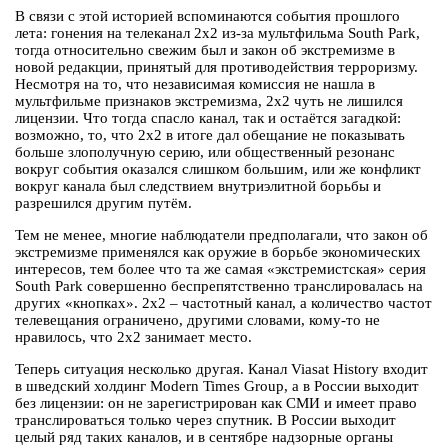
В связи с этой историей вспоминаются события прошлого
лета: гонения на телеканал 2х2 из-за мультфильма South Park,
тогда относительно свежим был и закон об экстремизме в
новой редакции, принятый для противодействия терроризму.
Несмотря на то, что независимая комиссия не нашла в
мультфильме признаков экстремизма, 2х2 чуть не лишился
лицензии. Что тогда спасло канал, так и остаётся загадкой:
возможно, то, что 2х2 в итоге дал обещание не показывать
больше злополучную серию, или общественный резонанс
вокруг события оказался слишком большим, или же конфликт
вокруг канала был следствием внутриэлитной борьбы и
разрешился другим путём.
Тем не менее, многие наблюдатели предполагали, что закон об
экстремизме применялся как оружие в борьбе экономических
интересов, тем более что та же самая «экстремистская» серия
South Park совершенно беспрепятственно транслировалась на
других «кнопках». 2х2 – частотный канал, а количество частот
телевещания ограничено, другими словами, кому-то не
нравилось, что 2х2 занимает место.
Теперь ситуация несколько другая. Канал Viasat History входит
в шведский холдинг Modern Times Group, а в России выходит
без лицензии: он не зарегистрирован как СМИ и имеет право
транслироваться только через спутник. В России выходит
целый ряд таких каналов, и в сентябре надзорные органы