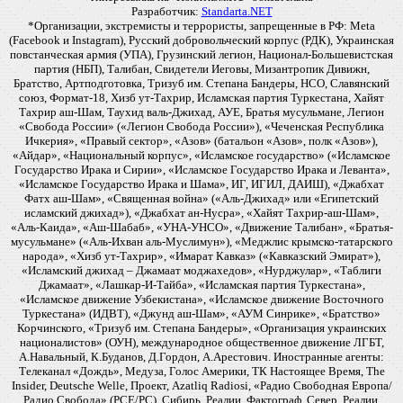
Разработчик:
Standarta.NET
*Организации, экстремисты и террористы, запрещенные в РФ: Meta
(Facebook и Instagram), Русский добровольческий корпус (РДК), Украинская
повстанческая армия (УПА), Грузинский легион, Национал-Большевистская
партия (НБП), Талибан, Свидетели Иеговы, Мизантропик Дивижн,
Братство, Артподготовка, Тризуб им. Степана Бандеры, НСО, Славянский
союз, Формат-18, Хизб ут-Тахрир, Исламская партия Туркестана, Хайят
Тахрир аш-Шам, Таухид валь-Джихад, АУЕ, Братья мусульмане, Легион
«Свобода России» («Легион Свобода России»), «Чеченская Республика
Ичкерия», «Правый сектор», «Азов» (батальон «Азов», полк «Азов»),
«Айдар», «Национальный корпус», «Исламское государство» («Исламское
Государство Ирака и Сирии», «Исламское Государство Ирака и Леванта»,
«Исламское Государство Ирака и Шама», ИГ, ИГИЛ, ДАИШ), «Джабхат
Фатх аш-Шам», «Священная война» («Аль-Джихад» или «Египетский
исламский джихад»), «Джабхат ан-Нусра», «Хайят Тахрир-аш-Шам»,
«Аль-Каида», «Аш-Шабаб», «УНА-УНСО», «Движение Талибан», «Братья-
мусульмане» («Аль-Ихван аль-Муслимун»), «Меджлис крымско-татарского
народа», «Хизб ут-Тахрир», «Имарат Кавказ» («Кавказский Эмират»),
«Исламский джихад – Джамаат моджахедов», «Нурджулар», «Таблиги
Джамаат», «Лашкар-И-Тайба», «Исламская партия Туркестана»,
«Исламское движение Узбекистана», «Исламское движение Восточного
Туркестана» (ИДВТ), «Джунд аш-Шам», «АУМ Синрике», «Братство»
Корчинского, «Тризуб им. Степана Бандеры», «Организация украинских
националистов» (ОУН), международное общественное движение ЛГБТ,
А.Навальный, К.Буданов, Д.Гордон, А.Арестович. Иностранные агенты:
Телеканал «Дождь», Медуза, Голос Америки, ТК Настоящее Время, The
Insider, Deutsche Welle, Проект, Azatliq Radiosi, «Радио Свободная Европа/
Радио Свобода» (PCE/PC), Сибирь. Реалии, Фактограф, Север. Реалии,