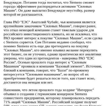
Бендукидзе. Потанин тогда посчитал, что Siemens сможет
гораздо эффективнее распорядиться активами "Силовых
Машин". Он даже выплатил Бендукидзе неустойку, размер
которой не разглашается.
Глава РАО "ЕЭС" Анатолий Чубайс, чья компания является
крупнейшим заказчиком "Силовых Машин", говорил ранее,
что отказ немецкой компании станет тяжелым ударом для
российского инвестиционного климата, но не исключал, что
РАО проявит интерес к покупке "Силовых Машин", если сделка
с Siemens сорвется. Сам Потанин недавно сообщил, что
помимо Siemens есть еще два претендента на покупку
"Силовых Машин", кто именно изъявил желание перекупить
этот бизнес, он не уточнил, однако практически все аналитики
уверены, что один из претендентов - наверняка РАО "ЕЭС
России". Осенью прошлого года интерес к "Силовым
Машинам" проявила и компания "Базовый элемент". Источник,
близкий к компании, говорит, что "Базэл" по-прежнему
интересуется "Силовыми машинами", но вопрос об их
приобретении будет решаться после того, как станет ясно,
достанется она немцам или нет.
Напомним, что летом прошлого года холдинг "Интеррос"
объявил о создании с германским концерном Siemens
совместного предприятия, которому планировалось передать
71% акций "Силовых Машин". Российский холдинг получит