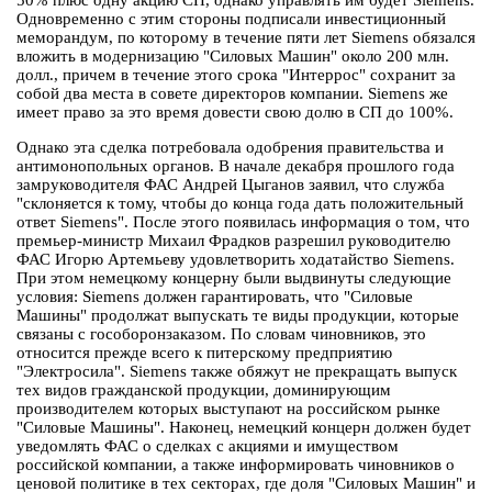
50% плюс одну акцию СП, однако управлять им будет Siemens.
Одновременно с этим стороны подписали инвестиционный
меморандум, по которому в течение пяти лет Siemens обязался
вложить в модернизацию "Силовых Машин" около 200 млн.
долл., причем в течение этого срока "Интеррос" сохранит за
собой два места в совете директоров компании. Siemens же
имеет право за это время довести свою долю в СП до 100%.
Однако эта сделка потребовала одобрения правительства и
антимонопольных органов. В начале декабря прошлого года
замруководителя ФАС Андрей Цыганов заявил, что служба
"склоняется к тому, чтобы до конца года дать положительный
ответ Siemens". После этого появилась информация о том, что
премьер-министр Михаил Фрадков разрешил руководителю
ФАС Игорю Артемьеву удовлетворить ходатайство Siemens.
При этом немецкому концерну были выдвинуты следующие
условия: Siemens должен гарантировать, что "Силовые
Машины" продолжат выпускать те виды продукции, которые
связаны с гособоронзаказом. По словам чиновников, это
относится прежде всего к питерскому предприятию
"Электросила". Siemens также обяжут не прекращать выпуск
тех видов гражданской продукции, доминирующим
производителем которых выступают на российском рынке
"Силовые Машины". Наконец, немецкий концерн должен будет
уведомлять ФАС о сделках с акциями и имуществом
российской компании, а также информировать чиновников о
ценовой политике в тех секторах, где доля "Силовых Машин" и