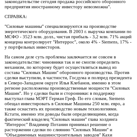
законодательстве сегодня продажа российского оборонного
предприятия иностранному инвестору невозможна".
СПРАВКА:
"Силовые машины" специализируются на производстве
энергетического оборудования. В 2003 г. выручка компании по
МСФО - 3523 млн. долл., чистая прибыль - 3,2 млн. 71% акций
концерна контролирует "Интеррос", около 4% - Siemens, 17% -
у портфельных инвесторов.
На самом деле суть проблемы заключается не совсем в
законодательстве: чиновники так и не смогли определить
механизм, по которому будет осуществляться вывод из
состава "Силовых Машин" оборонного производства. Против
сделки выступили, в частности, Госдума и полпред президента
в Северо-Западном округе Илья Клебанов, именно в этом
регионе расположены производственные мощности "Силовых
Машин". Но у сделки были и сторонники: в поддержку
выступал глава МЭРТ Герман Греф. По его словам, Siemens
обещал инвестировать в Силовые Машины 250 млн. евро, а
также оснастить их производство новым технологиями.
Кстати, именно эти доводы были определяющими, когда
фактический владелец "Силовых машин" глава холдинга
"Интеррос" Владимир Потанин принимал решение о
расторжении сделки по слиянию "Силовых Машин" и
"Объединенных машиностроительных заводов" Кахи