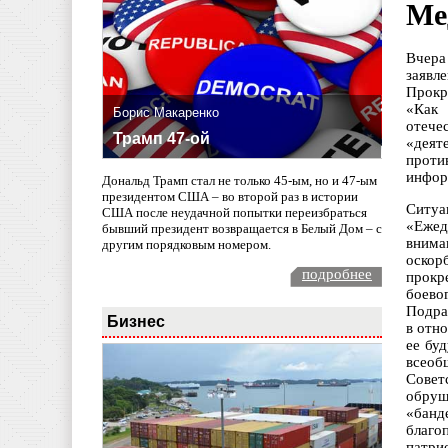
Ме
Вчера
заявл
Прокр
«Как 
Борис Макаренко
отече
Трамп 47-ой
«деят
проти
инфор
Дональд Трамп стал не только 45-ым, но и 47-ым
президентом США – во второй раз в истории
Ситуа
США после неудачной попытки переизбраться
«Ежед
бывший президент возвращается в Белый Дом – с
внима
другим порядковым номером.
оскор
подробнее
прокр
боево
Подра
Бизнес
в отн
ее бу
всеоб
Совет
обруш
«банд
благо
патри