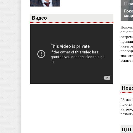
Поли
Поко
совр
Видео
Поколе
основн
совреме
принци
интегр
послед
значит
вспять 
Нов
23 мая
полити
награж
развит
ЦПТ 