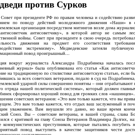
дведи против Сурков
 Совет при президенте РФ по правам человека и содействию разв
ением по поводу действий молодежного движения «Наши» в о
емлевская организация посредством митингов возле дома журналис
антисоветчик антисоветчику», в которой автор не самым ле
ственной войны. Совет при президенте в свою очередь потребова
ельность движения на предмет его соответствия требован
водействии экстремизму». Медведевские затеяли публичну
мационный повод проигрышный…
ция вокруг журналиста Александра Подрабинека началась посл
невный журнал» была опубликована его статья «Как антисоветчи
ние на традиционную по стилистике антисоветскую статью, если б
бившись за всех советских ветеранов, подало в суд на Подрабинека
емлевской ударной силы совершенно понятны – они отрабатывают
го отряда нашей политической системы», который должен главны
бинек сформировал хороший повод для громких слов «нашинцев». 
ошении советских ветеранов: «Это вам только кажется, что вы прив
дущем. Это вам только кажется, что отдых ваш заслуженный и поче
щим уважением. Вам внушили это давно, но ваше время кончи
ский Союз. Вы – советские ветераны, и вашей страны, слава Бо
ился с критикой на главу Союза Ветеранов Владимира Долгих, на
е коммунистических преступников, которые пытались погубить 
приятный повод выступить в качестве защитников чести дост
отическую составляющую.