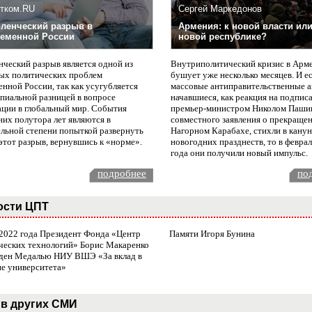
тком.RU
Сергей Маркедонов
ленческий разрыв в
Армения: к новой власти или
еменной России
новой республике?
нческий разрыв является одной из
Внутриполитический кризис в Арм
ых политических проблем
бушует уже несколько месяцев. И е
нной России, так как усугубляется
массовые антиправительственные а
пиальной разницей в вопросе
начавшиеся, как реакция на подпис
ации в глобальный мир. События
премьер-министром Николом Паши
них полутора лет являются в
совместного заявления о прекращен
ельной степени попыткой развернуть
Нагорном Карабахе, стихли в канун
этот разрыв, вернувшись к «норме».
новогодних празднеств, то в февра
года они получили новый импульс.
подробнее
по
ости ЦПТ
 2022 года Президент Фонда «Центр
Памяти Игоря Бунина
ческих технологий» Борис Макаренко
ден Медалью НИУ ВШЭ «За вклад в
ие университета»
в других СМИ