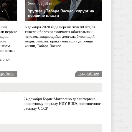
Эмиль Дабагян
 к
Уругваец Табаре Васкес: хирург на
вершине власти
ении
6 декабря 2020 года перешагнув 80 лет, от
сли первые
тяжелой болезни скончался обаятельный
кции,
человек, выдающийся деятель, блестящий
ание
медик онколог, практиковавший до конца
няном
жизни, Табаре Васкес.
ии огня в
ле 2021
дробнее
подробнее
24 декабря Борис Макаренко дал интервью
новостному порталу НИУ ВШЭ, посвященное
распаду СССР