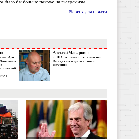
то было бы больше похоже на экстремизм.
Версия для печати
н:
Алексей Макаркин:
Жозеф Аун
«США сохраняют патронаж над
с Дональдом
Венесуэлой в чрезвычайной
ме
ситуации»
объемлющий
ице с