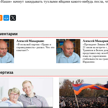
 «Наши» начнут закидывать тухлыми яйцами какого-нибудь посла, ч
ментарии
Алексей Макаркин:
Алексей Макарки
«В польской партии «Право и
«Президент Ливана 
справедливость» раскол. Что это
21 июля на встрече 
означает?»
Трампом в Белом до
представил ему все
план по укреплению
стабильности на гран
Израилем»
ертиза