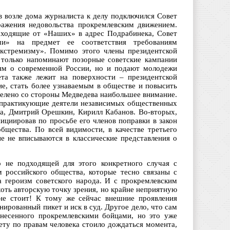
в возле дома журналиста к делу подключился Совет
ражения недовольства прокремлевским движением.
сходящие от «Наших» в адрес Подрабинека, Совет
ши» на предмет ее соответствия требованиям
экстремизму». Помимо этого члены президентской
 только напоминают позорные советские кампании
ям о современной России, но и подают молодежи
та также лежит на поверхности – президентской
ие, стать более узнаваемым в обществе и повысить
уделено со стороны Медведева наибольшее внимание.
и практикующие деятели независимых общественных
на, Дмитрий Орешкин, Кирилл Кабанов. Во-вторых,
ициировав по просьбе его членов поправки в закон
щества. По всей видимости, в качестве третьего
е не вписываются в классические представления о
о не подходящей для этого конкретного случая с
 российского общества, которые тесно связаны с
 героизм советского народа. И с прокремлевским
оть авторскую точку зрения, но крайне неприятную
 не стоит! К тому же сейчас внешние проявления
ированный пикет и иск в суд. Другое дело, что сам
несенного прокремлевскими бойцами, но это уже
ету по правам человека стоило дождаться момента,