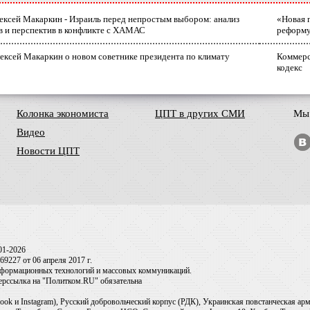
лексей Макаркин - Израиль перед непростым выбором: анализ
«Новая 
в и перспектив в конфликте с ХАМАС
реформ
ексей Макаркин о новом советнике президента по климату
Коммерс
кодекс
Колонка экономиста
ЦПТ в других СМИ
Мы 
Видео
Новости ЦПТ
01-2026
9227 от 06 апреля 2017 г.
информационных технологий и массовых коммуникаций.
перссылка на "Политком.RU" обязательна
ook и Instagram), Русский добровольческий корпус (РДК), Украинская повстанческая а