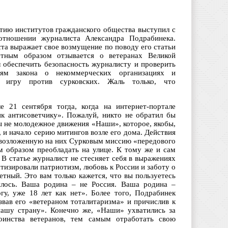
итию институтов гражданского общества выступил с
тношении журналиста Александра Подрабинека.
та выражает свое возмущение по поводу его статьи
стным образом отзывается о ветеранах Великой
л обеспечить безопасность журналисту и проверить
иям закона о некоммерческих организациях и
ю игру против сурковских. Жаль только, что
е 21 сентября тогда, когда на интернет-портале
к антисоветчику». Пожалуй, никто не обратил бы
ы не молодежное движения «Наши», которое, якобы,
, и начало серию митингов возле его дома. Действия
 возложенную на них Сурковым миссию «передового
м образом преобладать на улице. К тому же и сам
В статье журналист не стесняет себя в выражениях
атизировали патриотизм, любовь к России и заботу о
тный. Это вам только кажется, что вы пользуетесь
лось. Ваша родина – не Россия. Ваша родина –
гу, уже 18 лет как нет». Более того, Подрабинек
звав его «ветераном тоталитаризма» и причислив к
нашу страну». Конечно же, «Наши» ухватились за
оинства ветеранов, тем самым отработать свою