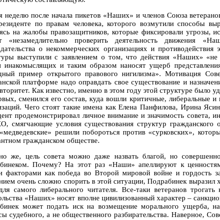
я неделю после начала пикетов «Наших» и членов Союза ветерано
резиденте по правам человека, которого возмутили способы вы
ясь на жалобы правозащитников, которые фиксировали угрозы, и
т «незамедлительно проверить деятельность движения «На
одательства о некоммерческих организациях и противодействия 
туры выступили с заявлением о том, что действия «Наших» «не
и инакомыслящих и таким образом наносят ущерб представлени
дный пример открытого правового нигилизма». Мотивация Сове
анской платформе надо оправдать свое существование и назначен
авторитет. Как известно, именно в этом году этой структуре было 
рвых, сменился его состав, куда вошли критичные, либеральные 
изаций. Чего стоят такие имена как Елена Панфилова, Ирина Яси
дент продемонстрировал личное внимание и значимость совета, ин
О, смягчающие условия существования структур гражданского об
 «медведевские» решили побороться против «сурковских», которы
антном гражданском обществе.
но же, цель совета можно даже назвать благой, но совершенн
бинеком. Почему? На этот раз «Наши» апеллируют к ценностям
и факторами как победа во Второй мировой войне и гордость за
нием очень сложно спорить в этой ситуации, Подрабинек выразил х
для самого либерального читателя. Все-таки ветеранов трогать
ольства «Наших» носят вполне цивилизованный характер – санкцион
бинек может подать иск на возмещение морального ущерба, на
сы судебного, а не общественного разбирательства. Наверное, Сов