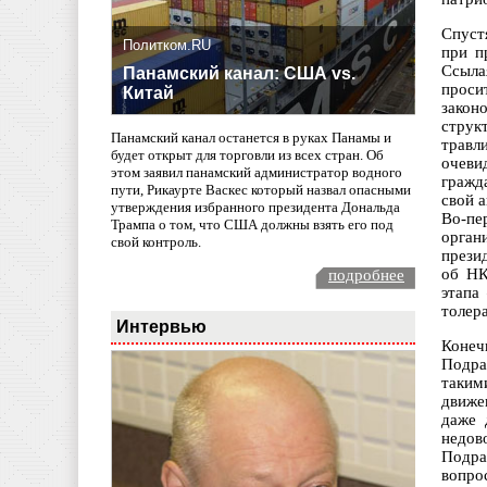
Спуст
Политком.RU
при п
Ссыла
Панамский канал: США vs.
проси
Китай
закон
струк
Панамский канал останется в руках Панамы и
травл
будет открыт для торговли из всех стран. Об
очеви
этом заявил панамский администратор водного
гражд
пути, Рикаурте Васкес который назвал опасными
свой 
утверждения избранного президента Дональда
Во-пе
Трампа о том, что США должны взять его под
орган
свой контроль.
прези
об НК
подробнее
этапа
толер
Интервью
Конеч
Подра
таким
движе
даже 
недов
Подра
вопро