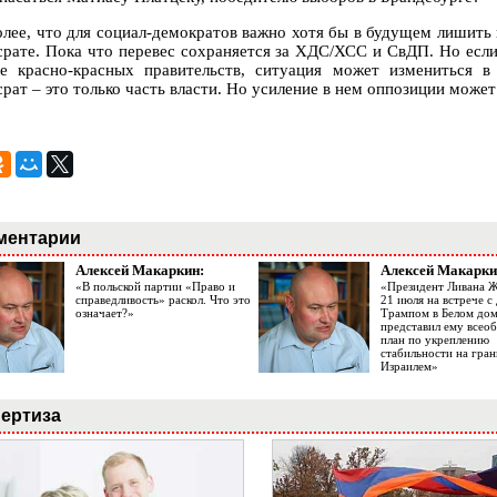
олее, что для социал-демократов важно хотя бы в будущем лишить
срате. Пока что перевес сохраняется за ХДС/ХСС и СвДП. Но если
е красно-красных правительств, ситуация может измениться 
срат – это только часть власти. Но усиление в нем оппозиции може
ментарии
Алексей Макаркин:
Алексей Макарки
«В польской партии «Право и
«Президент Ливана 
справедливость» раскол. Что это
21 июля на встрече 
означает?»
Трампом в Белом до
представил ему все
план по укреплению
стабильности на гран
Израилем»
ертиза