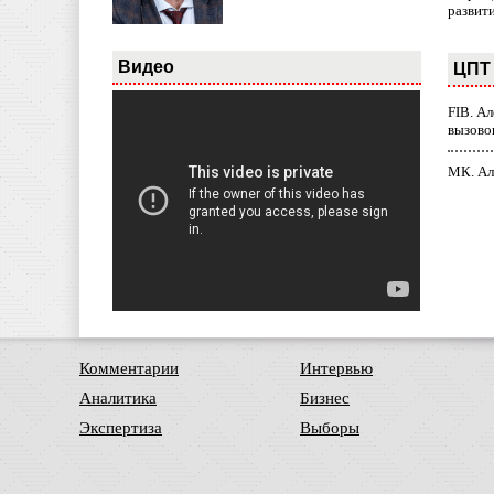
развит
Видео
ЦПТ 
FIB. А
вызово
МК. Ал
Комментарии
Интервью
Аналитика
Бизнес
Экспертиза
Выборы