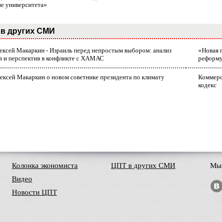
ие университета»
в других СМИ
лексей Макаркин - Израиль перед непростым выбором: анализ
«Новая 
в и перспектив в конфликте с ХАМАС
реформ
ексей Макаркин о новом советнике президента по климату
Коммерс
кодекс
Колонка экономиста
ЦПТ в других СМИ
Мы 
Видео
Новости ЦПТ