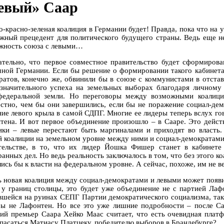
евый» Саар
о-красно-зеленая коалиция в Германии будет! Правда, пока что на 
ажный прецедент для политического будущего страны. Ведь еще н
жность союза с левыми…
ательно, что первое совместное правительство будет сформиров
чной Германии. Если бы решение о формировании такого кабинета
ратов, конечно же, обвинили бы в союзе с коммунистами в отстав
 значительного успеха на земельных выборах благодаря личному
федеральной земли. Но переговоры между возможными коалиц
естно, чем бы они завершились, если бы не поражение социал-де
ние левого крыла в самой СДПГ. Многие ее лидеры теперь вслух го
тена. И вот первое объединение произошло – в Сааре. Это дейст
ики – левые перестают быть маргиналами и приходят во власть.
й коалиции на земельном уровне между ними и социал-демократами 
тельстве, в то, что их лидер Йошка Фишер станет в кабинет
ранных дел. Но ведь реальность заключалось в том, что без этого 
лись бы к власти на федеральном уровне. А сейчас, похоже, им не 
ь новая коалиция между социал-демократами и левыми может появит
, у границ столицы, это будет уже объединение не с партией Лаф
вшейся на руинах СЕПГ Партии демократического социализма, так
бы не Лафонтен. Но все это уже лишние подробности – после С
ий премьер Саара Хейко Маас считает, что есть очевидная платф
опасаться Матиасу Платцеку, победителю выборов в Брандебурге?