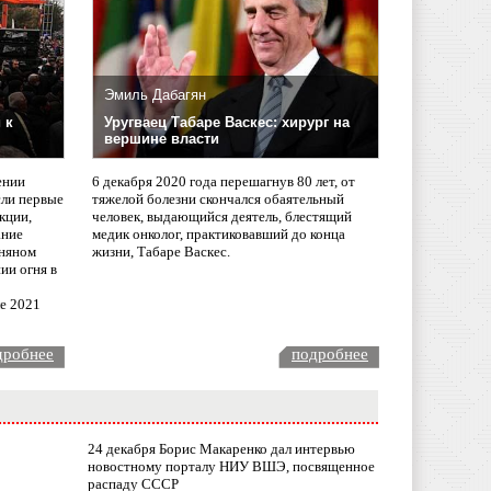
Эмиль Дабагян
 к
Уругваец Табаре Васкес: хирург на
вершине власти
ении
6 декабря 2020 года перешагнув 80 лет, от
сли первые
тяжелой болезни скончался обаятельный
кции,
человек, выдающийся деятель, блестящий
ание
медик онколог, практиковавший до конца
няном
жизни, Табаре Васкес.
ии огня в
ле 2021
дробнее
подробнее
24 декабря Борис Макаренко дал интервью
новостному порталу НИУ ВШЭ, посвященное
распаду СССР