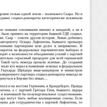
уровне только одной земли – маленького Саара. Но и
едавно социал-демократы категорически исключали
ано новыми союзниками именно в западной, а не в
 было принято на территории бывшей ГДР, социал-
ке. Саар – совсем другая история. Левые добились
 авторитету Оскара Лафонтена, бывшего премьера
ионными партнерами шли долго и напряженно. И
мократов на федеральных парламентских выборах и
ворят о возможности объединения усилий с партией
вительно серьезный прецедент для всей германской
 Такой путь некогда прошли зеленые. До создания
мало кто верил в появление зеленых в федеральном
е Герхарда Шрёдера вице-канцлером и министром
коалиционного партнера социал-демократы никогда не
вернуться в Берлин без левых…
ься и на востоке Германии, в Брандебурге. Правда
онтена, а с партией Грегора Гизи, бывшего лидера
 и влачившей бы полумаргинальное существование,
аара могут быть любые коалиционные союзы. Если
орма для сотрудничества с партией Лафонтена, то