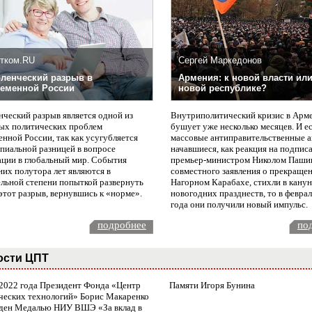
тком.RU
Сергей Маркедонов
ленческий разрыв в
Армения: к новой власти или
еменной России
новой республике?
нческий разрыв является одной из
Внутриполитический кризис в Арм
ых политических проблем
бушует уже несколько месяцев. И е
нной России, так как усугубляется
массовые антиправительственные а
пиальной разницей в вопросе
начавшиеся, как реакция на подпис
ации в глобальный мир. События
премьер-министром Николом Паши
них полутора лет являются в
совместного заявления о прекращен
ельной степени попыткой развернуть
Нагорном Карабахе, стихли в канун
этот разрыв, вернувшись к «норме».
новогодних празднеств, то в февра
года они получили новый импульс.
подробнее
по
ости ЦПТ
 2022 года Президент Фонда «Центр
Памяти Игоря Бунина
ческих технологий» Борис Макаренко
ден Медалью НИУ ВШЭ «За вклад в