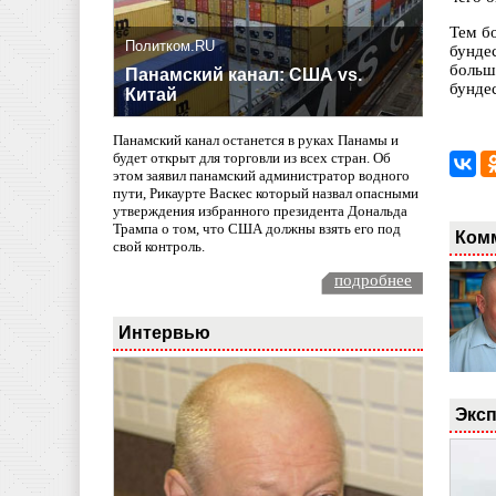
Тем б
Политком.RU
бунде
больш
Панамский канал: США vs.
бунде
Китай
Панамский канал останется в руках Панамы и
будет открыт для торговли из всех стран. Об
этом заявил панамский администратор водного
пути, Рикаурте Васкес который назвал опасными
утверждения избранного президента Дональда
Трампа о том, что США должны взять его под
Ком
свой контроль.
подробнее
Интервью
Эксп