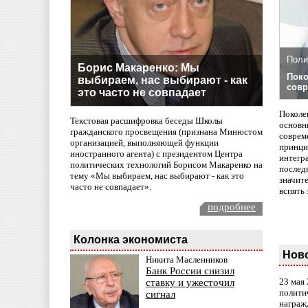
Поли
Борис Макаренко: Мы
Поко
выбираем, нас выбирают - как
совр
это часто не совпадает
Поколе
Текстовая расшифровка беседы Школы
основн
гражданского просвещения (признана Минюстом
совреме
организацией, выполняющей функции
принци
иностранного агента) с президентом Центра
интегр
политических технологий Борисом Макаренко на
послед
тему «Мы выбираем, нас выбирают - как это
значит
часто не совпадает».
вспять 
подробнее
Колонка экономиста
Нов
Никита Масленников
Банк России снизил
23 мая
ставку и ужесточил
полити
сигнал
награж