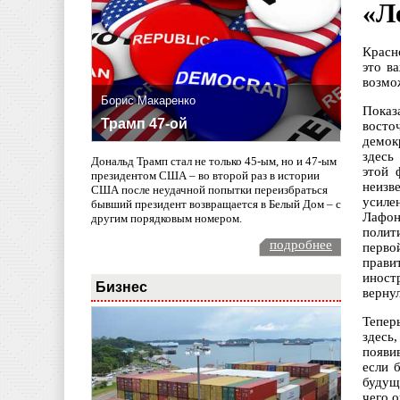
«Л
Красн
это в
возмо
Борис Макаренко
Показ
Трамп 47-ой
восто
демок
здесь
Дональд Трамп стал не только 45-ым, но и 47-ым
этой 
президентом США – во второй раз в истории
неизв
США после неудачной попытки переизбраться
усиле
бывший президент возвращается в Белый Дом – с
Лафон
другим порядковым номером.
полит
подробнее
перво
прави
иност
Бизнес
верну
Тепер
здесь
появи
если 
будущ
чего 