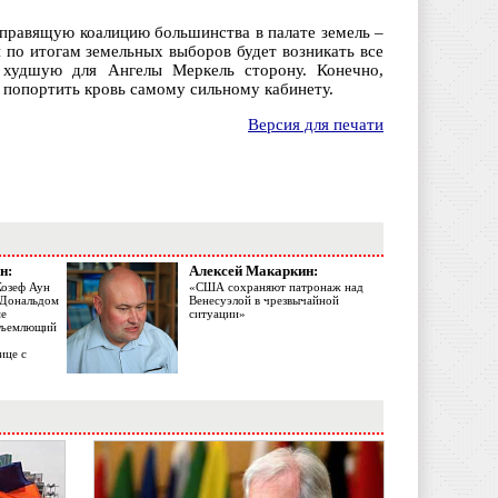
 правящую коалицию большинства в палате земель –
 по итогам земельных выборов будет возникать все
в худшую для Ангелы Меркель сторону. Конечно,
т попортить кровь самому сильному кабинету.
Версия для печати
н:
Алексей Макаркин:
Жозеф Аун
«США сохраняют патронаж над
с Дональдом
Венесуэлой в чрезвычайной
ме
ситуации»
объемлющий
ице с