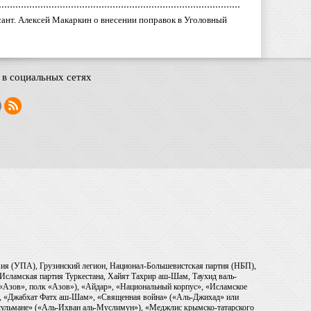
ант. Алексей Макаркин о внесении поправок в Уголовный
в социальных сетях
рмия (УПА), Грузинский легион, Национал-Большевистская партия (НБП),
Исламская партия Туркестана, Хайят Тахрир аш-Шам, Таухид валь-
 «Азов», полк «Азов»), «Айдар», «Национальный корпус», «Исламское
), «Джабхат Фатх аш-Шам», «Священная война» («Аль-Джихад» или
ульмане» («Аль-Ихван аль-Муслимун»), «Меджлис крымско-татарского