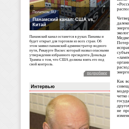
«Росс
распо
Политком.RU
Четве
Панамский канал: США vs.
далек
Китай
энерг
эколо
Панамский канал останется в руках Панамы и
Медве
будет открыт для торговли из всех стран. Об
Потер
этом заявил панамский администратор водного
испра
пути, Рикаурте Васкес который назвал опасными
субъе
утверждения избранного президента Дональда
«ламп
Трампа о том, что США должны взять его под
орган
свой контроль.
расхо
энерг
подробнее
Как в
Интервью
совещ
модер
четко
госуд
друго
не пр
измен