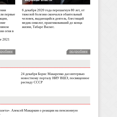
ении
6 декабря 2020 года перешагнув 80 лет, от
сли первые
тяжелой болезни скончался обаятельный
кции,
человек, выдающийся деятель, блестящий
ание
медик онколог, практиковавший до конца
няном
жизни, Табаре Васкес.
ии огня в
ле 2021
дробнее
подробнее
24 декабря Борис Макаренко дал интервью
новостному порталу НИУ ВШЭ, посвященное
распаду СССР
газета». Алексей Макаркин о реакции на пенсионную
у