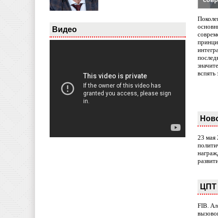
Поколе
основн
Видео
совреме
принци
интегр
послед
значит
вспять 
Нов
23 мая
полити
награж
развит
ЦПТ 
FIB. А
вызово