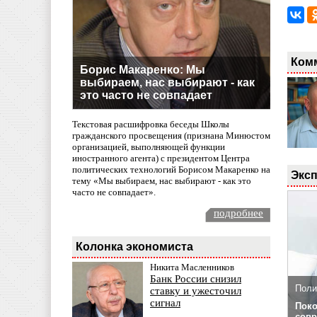
Ком
Борис Макаренко: Мы
выбираем, нас выбирают - как
это часто не совпадает
Текстовая расшифровка беседы Школы
гражданского просвещения (признана Минюстом
организацией, выполняющей функции
иностранного агента) с президентом Центра
политических технологий Борисом Макаренко на
Эксп
тему «Мы выбираем, нас выбирают - как это
часто не совпадает».
подробнее
Колонка экономиста
Никита Масленников
Банк России снизил
Поли
ставку и ужесточил
сигнал
Поко
совр