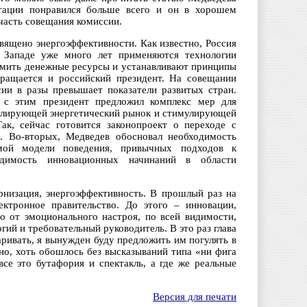
нтации понравился больше всего и он в хорошем
часть совещания комиссии.
вящено энергоэффективности. Как известно, Россия
а Западе уже много лет применяются технологии
номить денежные ресурсы и устанавливают принципы
бращается и российский президент. На совещании
сии в разы превышает показатели развитых стран.
 с этим президент предложил комплекс мер для
егулирующей энергетический рынок и стимулирующей
ак, сейчас готовится законопроект о переходе с
. Во-вторых, Медведев обосновал необходимость
мой модели поведения, привычных подходов к
ходимость инновационных начинаний в области
ернизация, энергоэффективность. В прошлый раз на
ктронное правительство. До этого – инновации,
о от эмоционального настроя, по всей видимости,
гий и требовательный руководитель. В это раз глава
варивать, я вынужден буду предложить им погулять в
дно, хоть обошлось без высказываний типа «ни фига
се это бутафория и спектакль, а где же реальные
Версия для печати