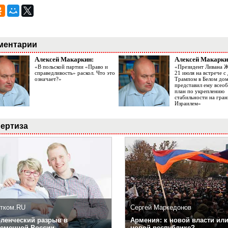
ментарии
Алексей Макаркин:
Алексей Макарки
«В польской партии «Право и
«Президент Ливана 
справедливость» раскол. Что это
21 июля на встрече 
означает?»
Трампом в Белом до
представил ему все
план по укреплению
стабильности на гран
Израилем»
ертиза
тком.RU
Сергей Маркедонов
ленческий разрыв в
Армения: к новой власти или
еменной России
новой республике?