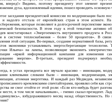
ия, вперед!» Видимо, поэтому президенту этот элемент презе
ложении духа, вдохновленный идеями, пошел проводить основную 
ртое заседания президентской комиссии по модернизации было пос
о и надолго отстала от европейских стран в этом аспекте. Н
осбережения, которые позволяют в долгосрочной перспективе эко
гической безопасности. В этом году к этой тематике активно о
дев констатировал: «Энергоемкость внутреннего продукта в Рос
и в системе теплоснабжения – более 50 процентов». В связи
вления этой ситуации. Во-первых, создание нормативной базы, р
ктов экономики устанавливать энергосберегающие технологии. Т
очки Ильича» на лампы, позволяющие экономить электричество
изации «яркой информационной кампании для изменения са
дованию энергии». В-третьих, президент подчеркнул необ
оэффективности.
сегда, в устах президента все звучало красиво – инновации, мод
ании ключевыми словами были – инновация, модернизация, эле
низация, атомная энергетика. И каждый раз Медведев, независим
 прописанного кремлевскими спичтайтерами, проявлял себя как стро
арства не смог отойти от этой роли: «Если кто-нибудь будет разго
м месте, в том числе начальникам», - гневно сказал президент. Ла
одвинулись», взбудоражившего месяц назад общественность. Но в
ения?