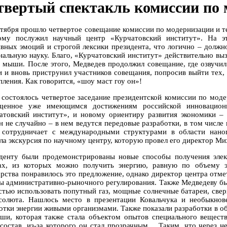
твертый спектакль комиссии по
нтября прошло четвертое совещание комиссии по модернизации и т
ому послужил научный центр «Курчатовский институт». На э
ивных эмоций и строгой лексики президента, что логично – должн
нальную науку. Благо, «Курчатовский институт» действительно выз
 мыши. После этого, Медведев продолжил совещание, где озвучи
и и вновь приструнил участников совещания, попросив выйти тех,
ления. Как говорится, «шоу маст гоу он»!
 состоялось четвертое заседание президентской комиссии по мод
щенное уже имеющимся достижениям российской инновацион
атовский институт», и новому ориентиру развития экономики –
н не случайно – в нем ведутся передовые разработки, в том числе 
 сотрудничает с международными структурами в области нано
ла экскурсия по научному центру, которую провел его директор Ми
денту были продемонстрированы новые способы получения элек
ах, из которых можно получить энергию, равную по объему эн
арства понравилось это предложение, однако директор центра отме
ы административно-рыночного регулирования. Также Медведеву бы
стью использовать попутный газ, мощные солнечные батареи, све
солюта. Нашлось место в презентации Ковальчука и необыкнов
отки энергии живыми организмами. Также показали разработки в об
ши, которая также стала объектом опытов специального вещест
 состав, из-за которого он стал прозрачным… Таким, что через 