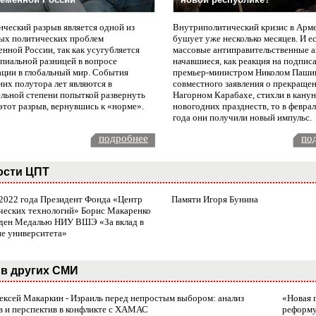
нческий разрыв является одной из
Внутриполитический кризис в Арм
ых политических проблем
бушует уже несколько месяцев. И е
нной России, так как усугубляется
массовые антиправительственные а
пиальной разницей в вопросе
начавшиеся, как реакция на подпис
ации в глобальный мир. События
премьер-министром Николом Паши
них полутора лет являются в
совместного заявления о прекращен
ельной степени попыткой развернуть
Нагорном Карабахе, стихли в канун
этот разрыв, вернувшись к «норме».
новогодних празднеств, то в февра
года они получили новый импульс.
подробнее
по
ости ЦПТ
 2022 года Президент Фонда «Центр
Памяти Игоря Бунина
ческих технологий» Борис Макаренко
ден Медалью НИУ ВШЭ «За вклад в
ие университета»
в других СМИ
лексей Макаркин - Израиль перед непростым выбором: анализ
«Новая 
в и перспектив в конфликте с ХАМАС
реформ