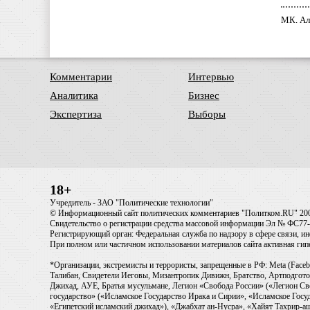
МК. Ал
Комментарии
Интервью
Аналитика
Бизнес
Экспертиза
Выборы
18+
Учредитель - ЗАО "Политические технологии"
© Информационный сайт политических комментариев "Политком.RU" 20
Свидетельство о регистрации средства массовой информации Эл № ФС77-6
Регистрирующий орган: Федеральная служба по надзору в сфере связи, 
При полном или частичном использовании материалов сайта активная ги
*Организации, экстремисты и террористы, запрещенные в РФ: Meta (Faceb
Талибан, Свидетели Иеговы, Мизантропик Дивижн, Братство, Артподготов
Джихад, АУЕ, Братья мусульмане, Легион «Свобода России» («Легион Св
государство» («Исламское Государство Ирака и Сирии», «Исламское Го
«Египетский исламский джихад»), «Джабхат ан-Нусра», «Хайят Тахрир