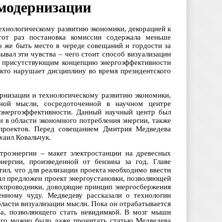
 модернизации
ехнологическому развитию экономики, декорацией к
тот раз постановка комиссии содержала меньше
о же быть место в череде совещаний и гордости за
ывал эти чувства – чего стоит способ визуализации
л присутствующим концепцию энергоэффективности
 кто нарушает дисциплину во время президентского
ернизации и технологическому развитию экономики,
ной мысли, сосредоточенной в научном центре
 энергоэффективности. Данный научный центр был
и в области экономного потребления энергии, также
проектов. Перед совещанием Дмитрия Медведева
хаил Ковальчук.
троэнергии – макет электростанции на древесных
ергии, произведенной от бензина за год. Главе
тил, что для реализации проекта необходимо ввести
л предложен проект энергоустановки, позволяющей
рхпроводники, доводящие принцип энергосбержения
енному чуду. Медведеву рассказали о технологии
ласти визуализации мысли. Пока он отрабатывается
ва, позволяющего стать невидимкой. В мозг мыши
него можно было даже прочитать статью Медведева