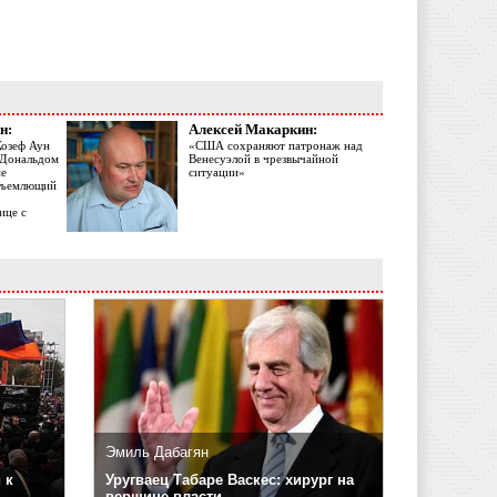
н:
Алексей Макаркин:
Жозеф Аун
«США сохраняют патронаж над
с Дональдом
Венесуэлой в чрезвычайной
ме
ситуации»
объемлющий
ице с
Эмиль Дабагян
 к
Уругваец Табаре Васкес: хирург на
вершине власти