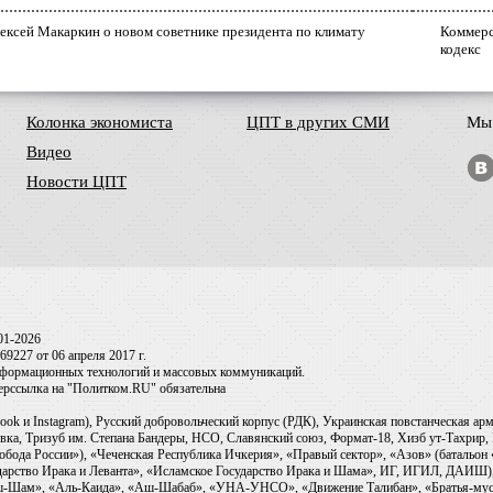
ексей Макаркин о новом советнике президента по климату
Коммерс
кодекс
Колонка экономиста
ЦПТ в других СМИ
Мы 
Видео
Новости ЦПТ
01-2026
9227 от 06 апреля 2017 г.
информационных технологий и массовых коммуникаций.
перссылка на "Политком.RU" обязательна
ook и Instagram), Русский добровольческий корпус (РДК), Украинская повстанческая а
ка, Тризуб им. Степана Бандеры, НСО, Славянский союз, Формат-18, Хизб ут-Тахрир, 
обода России»), «Чеченская Республика Ичкерия», «Правый сектор», «Азов» (батальон
сударство Ирака и Леванта», «Исламское Государство Ирака и Шама», ИГ, ИГИЛ, ДАИШ
-аш-Шам», «Аль-Каида», «Аш-Шабаб», «УНА-УНСО», «Движение Талибан», «Братья-мус