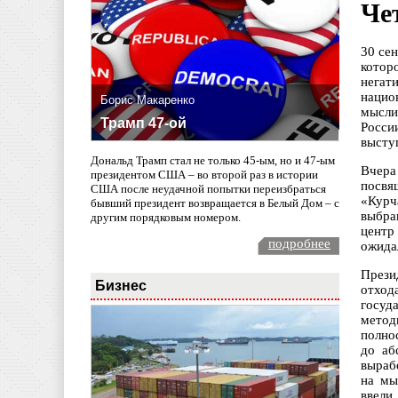
Че
30 се
котор
негат
нацио
Борис Макаренко
мысли
Трамп 47-ой
Росси
выступ
Дональд Трамп стал не только 45-ым, но и 47-ым
Вчера
президентом США – во второй раз в истории
посвя
США после неудачной попытки переизбраться
«Курч
бывший президент возвращается в Белый Дом – с
выбра
другим порядковым номером.
центр
подробнее
ожида
Прези
Бизнес
отход
госуд
метод
полно
до аб
выраб
на мы
ввели