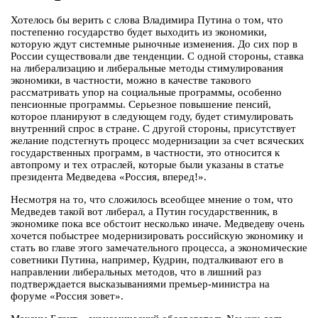
Хотелось бы верить c слова Владимира Путина о том, что
постепенно государство будет выходить из экономики,
которую ждут системные рыночные изменения. До сих пор в
России существовали две тенденции. С одной стороны, ставка
на либерализацию и либеральные методы стимулирования
экономики, в частности, можно в качестве такового
рассматривать упор на социальные программы, особенно
пенсионные программы. Серьезное повышение пенсий,
которое планируют в следующем году, будет стимулировать
внутренний спрос в стране. С другой стороны, присутствует
желание подстегнуть процесс модернизации за счет всяческих
государственных программ, в частности, это относится к
автопрому и тех отраслей, которые были указаны в статье
президента Медведева «Россия, вперед!».
Несмотря на то, что сложилось всеобщее мнение о том, что
Медведев такой вот либерал, а Путин государственник, в
экономике пока все обстоит несколько иначе. Медведеву очень
хочется побыстрее модернизировать российскую экономику и
стать во главе этого замечательного процесса, а экономические
советники Путина, например, Кудрин, подталкивают его в
направлении либеральных методов, что в лишний раз
подтверждается высказываниями премьер-министра на
форуме «Россия зовет».