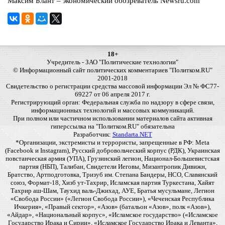
Максим Блант – экономический обозреватель Newsru.com
18+
Учредитель - ЗАО "Политические технологии"
© Информационный сайт политических комментариев "Политком.RU"
2001-2018
Свидетельство о регистрации средства массовой информации Эл № ФС77-
69227 от 06 апреля 2017 г.
Регистрирующий орган: Федеральная служба по надзору в сфере связи,
информационных технологий и массовых коммуникаций.
При полном или частичном использовании материалов сайта активная
гиперссылка на "Политком.RU" обязательна
Разработчик:
Standarta.NET
*Организации, экстремисты и террористы, запрещенные в РФ: Meta
(Facebook и Instagram), Русский добровольческий корпус (РДК), Украинская
повстанческая армия (УПА), Грузинский легион, Национал-Большевистская
партия (НБП), Талибан, Свидетели Иеговы, Мизантропик Дивижн,
Братство, Артподготовка, Тризуб им. Степана Бандеры, НСО, Славянский
союз, Формат-18, Хизб ут-Тахрир, Исламская партия Туркестана, Хайят
Тахрир аш-Шам, Таухид валь-Джихад, АУЕ, Братья мусульмане, Легион
«Свобода России» («Легион Свобода России»), «Чеченская Республика
Ичкерия», «Правый сектор», «Азов» (батальон «Азов», полк «Азов»),
«Айдар», «Национальный корпус», «Исламское государство» («Исламское
Государство Ирака и Сирии», «Исламское Государство Ирака и Леванта»,