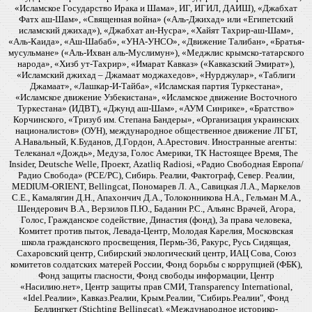
«Исламское Государство Ирака и Шама», ИГ, ИГИЛ, ДАИШ), «Джабхат
Фатх аш-Шам», «Священная война» («Аль-Джихад» или «Египетский
исламский джихад»), «Джабхат ан-Нусра», «Хайят Тахрир-аш-Шам»,
«Аль-Каида», «Аш-Шабаб», «УНА-УНСО», «Движение Талибан», «Братья-
мусульмане» («Аль-Ихван аль-Муслимун»), «Меджлис крымско-татарского
народа», «Хизб ут-Тахрир», «Имарат Кавказ» («Кавказский Эмират»),
«Исламский джихад – Джамаат моджахедов», «Нурджулар», «Таблиги
Джамаат», «Лашкар-И-Тайба», «Исламская партия Туркестана»,
«Исламское движение Узбекистана», «Исламское движение Восточного
Туркестана» (ИДВТ), «Джунд аш-Шам», «АУМ Синрике», «Братство»
Корчинского, «Тризуб им. Степана Бандеры», «Организация украинских
националистов» (ОУН), международное общественное движение ЛГБТ,
А.Навальный, К.Буданов, Д.Гордон, А.Арестович. Иностранные агенты:
Телеканал «Дождь», Медуза, Голос Америки, ТК Настоящее Время, The
Insider, Deutsche Welle, Проект, Azatliq Radiosi, «Радио Свободная Европа/
Радио Свобода» (PCE/PC), Сибирь. Реалии, Фактограф, Север. Реалии,
MEDIUM-ORIENT, Bellingcat, Пономарев Л. А., Савицкая Л.А., Маркелов
С.Е., Камалягин Д.Н., Апахончич Д.А., Толоконникова Н.А., Гельман М.А.,
Шендерович В.А., Верзилов П.Ю., Баданин Р.С., Альянс Врачей, Агора,
Голос, Гражданское содействие, Династия (фонд), За права человека,
Комитет против пыток, Левада-Центр, Молодая Карелия, Московская
школа гражданского просвещения, Пермь-36, Ракурс, Русь Сидящая,
Сахаровский центр, Сибирский экологический центр, ИАЦ Сова, Союз
комитетов солдатских матерей России, Фонд борьбы с коррупцией (ФБК),
Фонд защиты гласности, Фонд свободы информации, Центр
«Насилию.нет», Центр защиты прав СМИ, Transparency International,
«Idel.Реалии», Кавказ.Реалии, Крым.Реалии, "Сибирь.Реалии", Фонд
Беллингкет (Stichting Bellingcat), «Международное историко-