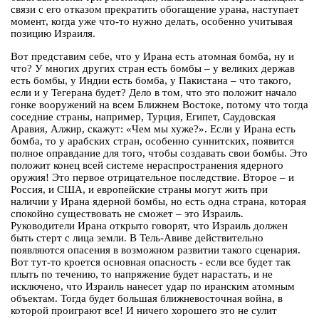
связи с его отказом прекратить обогащение урана, наступает
момент, когда уже что-то нужно делать, особенно учитывая
позицию Израиля.
Вот представим себе, что у Ирана есть атомная бомба, ну и
что? У многих других стран есть бомбы – у великих держав
есть бомбы, у Индии есть бомба, у Пакистана – что такого,
если и у Тегерана будет? Дело в том, что это положит начало
гонке вооружений на всем Ближнем Востоке, потому что тогда
соседние страны, например, Турция, Египет, Саудовская
Аравия, Алжир, скажут: «Чем мы хуже?». Если у Ирана есть
бомба, то у арабских стран, особенно суннитских, появится
полное оправдание для того, чтобы создавать свои бомбы. Это
положит конец всей системе нераспространения ядерного
оружия! Это первое отрицательное последствие. Второе – и
Россия, и США, и европейские страны могут жить при
наличии у Ирана ядерной бомбы, но есть одна страна, которая
спокойно существовать не сможет – это Израиль.
Руководители Ирана открыто говорят, что Израиль должен
быть стерт с лица земли. В Тель-Авиве действительно
появляются опасения в возможном развитии такого сценария.
Вот тут-то кроется основная опасность - если все будет так
плыть по течению, то напряжение будет нарастать, и не
исключено, что Израиль нанесет удар по иранским атомным
объектам. Тогда будет большая ближневосточная война, в
которой проиграют все! И ничего хорошего это не сулит