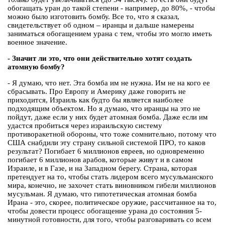
обогащать уран до такой степени - например, до 80%, - чтобы
можно было изготовить бомбу. Все то, что я сказал,
свидетельствует об одном – иранцы и дальше намерены
заниматься обогащением урана с тем, чтобы это могло иметь
военное значение.
- Значит ли это, что они действительно хотят создать
атомную бомбу?
- Я думаю, что нет. Эта бомба им не нужна. Им не на кого ее
сбрасывать. Про Европу и Америку даже говорить не
приходится, Израиль как будто бы является наиболее
подходящим объектом. Но я думаю, что иранцы на это не
пойдут, даже если у них будет атомная бомба. Даже если им
удастся пробиться через израильскую систему
противоракетной обороны, что тоже сомнительно, потому что
США снабдили эту страну сильной системой ПРО, то каков
результат? Погибает 6 миллионов евреев, но одновременно
погибает 6 миллионов арабов, которые живут и в самом
Израиле, и в Газе, и на Западном берегу. Страна, которая
претендует на то, чтобы стать лидером всего мусульманского
мира, конечно, не захочет стать виновником гибели миллионов
мусульман. Я думаю, что гипотетическая атомная бомба
Ирана - это, скорее, политическое оружие, рассчитанное на то,
чтобы довести процесс обогащение урана до состояния 5-
минутной готовности, для того, чтобы разговаривать со всем