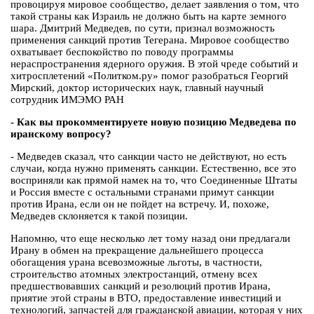
провоцируя мировое сообщество, делает заявления о том, что
такой страны как Израиль не должно быть на карте земного
шара. Дмитрий Медведев, по сути, признал возможность
применения санкций против Тегерана. Мировое сообщество
охватывает беспокойство по поводу программы
нераспространения ядерного оружия. В этой чреде событий и
хитросплетений «Политком.ру» помог разобраться Георгий
Мирский, доктор исторических наук, главный научный
сотрудник ИМЭМО РАН
- Как вы прокомментируете новую позицию Медведева по
иранскому вопросу?
- Медведев сказал, что санкции часто не действуют, но есть
случаи, когда нужно применять санкции. Естественно, все это
восприняли как прямой намек на то, что Соединенные Штаты
и Россия вместе с остальными странами примут санкции
против Ирана, если он не пойдет на встречу. И, похоже,
Медведев склоняется к такой позиции.
Напомню, что еще несколько лет тому назад они предлагали
Ирану в обмен на прекращение дальнейшего процесса
обогащения урана всевозможные льготы, в частности,
строительство атомных электростанций, отмену всех
предшествовавших санкций и резолюций против Ирана,
приятие этой страны в ВТО, предоставление инвестиций и
технологий, запчастей для гражданской авиации, которая у них