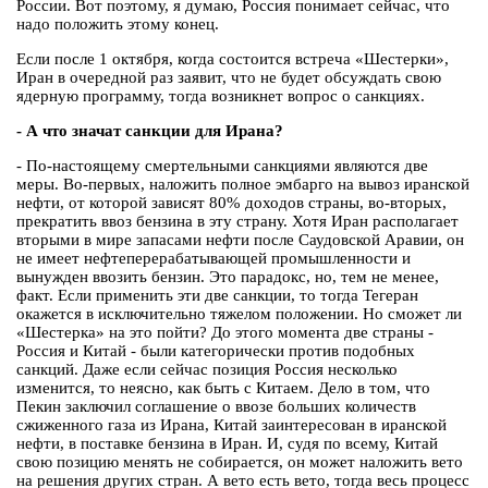
России. Вот поэтому, я думаю, Россия понимает сейчас, что
надо положить этому конец.
Если после 1 октября, когда состоится встреча «Шестерки»,
Иран в очередной раз заявит, что не будет обсуждать свою
ядерную программу, тогда возникнет вопрос о санкциях.
- А что значат санкции для Ирана?
- По-настоящему смертельными санкциями являются две
меры. Во-первых, наложить полное эмбарго на вывоз иранской
нефти, от которой зависят 80% доходов страны, во-вторых,
прекратить ввоз бензина в эту страну. Хотя Иран располагает
вторыми в мире запасами нефти после Саудовской Аравии, он
не имеет нефтеперерабатывающей промышленности и
вынужден ввозить бензин. Это парадокс, но, тем не менее,
факт. Если применить эти две санкции, то тогда Тегеран
окажется в исключительно тяжелом положении. Но сможет ли
«Шестерка» на это пойти? До этого момента две страны -
Россия и Китай - были категорически против подобных
санкций. Даже если сейчас позиция Россия несколько
изменится, то неясно, как быть с Китаем. Дело в том, что
Пекин заключил соглашение о ввозе больших количеств
сжиженного газа из Ирана, Китай заинтересован в иранской
нефти, в поставке бензина в Иран. И, судя по всему, Китай
свою позицию менять не собирается, он может наложить вето
на решения других стран. А вето есть вето, тогда весь процесс