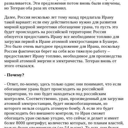
разваливается. Эти предложения потом вновь были озвучены,
но Тегеран оба раза их отклонил.
Далее, Россия несколько лет тому назад предлагала Ирану
такой вариант: если ему действительно нужно для развития
мирной ядерной энергетики обогащение урана, то пусть это
будет происходить на российской территории: Россия
обязуется предоставить Ирану все необходимое топливо для
загрузки первой в Иране атомной электростанции в Бушере.
Это было очень выгодное предложение для Ирана, поскольку
Россия фактически берет на себя всю тяжелую работу –
предоставляет Ирану топливо, необходимое для производства
мирной атомной энергии и электричества. Тегеран вновь от
этого отказался.
- Почему?
- Ответ, по-моему, здесь только один: они понимают, что если
обогащение урана будет происходить на российской
территории, то оно будет находиться под российским
контролем. Соответственно, уран, произведенный для загрузки
атомной электростанции, будет низкообогащенным, из
которого нельзя создать атомную бомбу. А если это будет
происходить без внешнего контроля, то Иран сможет
обогащать уран сколько угодно, что сейчас и делает и имеет
более 8000 центрифуг, количество которых, по планам властей,
только будет увеличиваться (до 54 тысяч). То есть они будут