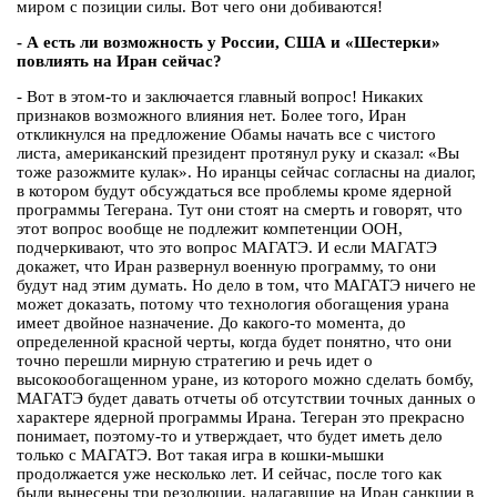
миром с позиции силы. Вот чего они добиваются!
- А есть ли возможность у России, США и «Шестерки»
повлиять на Иран сейчас?
- Вот в этом-то и заключается главный вопрос! Никаких
признаков возможного влияния нет. Более того, Иран
откликнулся на предложение Обамы начать все с чистого
листа, американский президент протянул руку и сказал: «Вы
тоже разожмите кулак». Но иранцы сейчас согласны на диалог,
в котором будут обсуждаться все проблемы кроме ядерной
программы Тегерана. Тут они стоят на смерть и говорят, что
этот вопрос вообще не подлежит компетенции ООН,
подчеркивают, что это вопрос МАГАТЭ. И если МАГАТЭ
докажет, что Иран развернул военную программу, то они
будут над этим думать. Но дело в том, что МАГАТЭ ничего не
может доказать, потому что технология обогащения урана
имеет двойное назначение. До какого-то момента, до
определенной красной черты, когда будет понятно, что они
точно перешли мирную стратегию и речь идет о
высокообогащенном уране, из которого можно сделать бомбу,
МАГАТЭ будет давать отчеты об отсутствии точных данных о
характере ядерной программы Ирана. Тегеран это прекрасно
понимает, поэтому-то и утверждает, что будет иметь дело
только с МАГАТЭ. Вот такая игра в кошки-мышки
продолжается уже несколько лет. И сейчас, после того как
были вынесены три резолюции, налагавшие на Иран санкции в