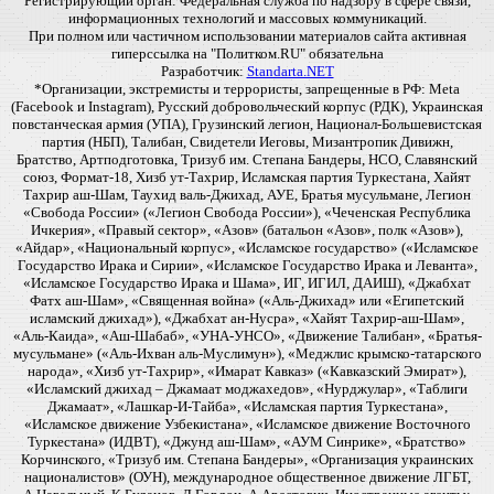
Регистрирующий орган: Федеральная служба по надзору в сфере связи,
информационных технологий и массовых коммуникаций.
При полном или частичном использовании материалов сайта активная
гиперссылка на "Политком.RU" обязательна
Разработчик:
Standarta.NET
*Организации, экстремисты и террористы, запрещенные в РФ: Meta
(Facebook и Instagram), Русский добровольческий корпус (РДК), Украинская
повстанческая армия (УПА), Грузинский легион, Национал-Большевистская
партия (НБП), Талибан, Свидетели Иеговы, Мизантропик Дивижн,
Братство, Артподготовка, Тризуб им. Степана Бандеры, НСО, Славянский
союз, Формат-18, Хизб ут-Тахрир, Исламская партия Туркестана, Хайят
Тахрир аш-Шам, Таухид валь-Джихад, АУЕ, Братья мусульмане, Легион
«Свобода России» («Легион Свобода России»), «Чеченская Республика
Ичкерия», «Правый сектор», «Азов» (батальон «Азов», полк «Азов»),
«Айдар», «Национальный корпус», «Исламское государство» («Исламское
Государство Ирака и Сирии», «Исламское Государство Ирака и Леванта»,
«Исламское Государство Ирака и Шама», ИГ, ИГИЛ, ДАИШ), «Джабхат
Фатх аш-Шам», «Священная война» («Аль-Джихад» или «Египетский
исламский джихад»), «Джабхат ан-Нусра», «Хайят Тахрир-аш-Шам»,
«Аль-Каида», «Аш-Шабаб», «УНА-УНСО», «Движение Талибан», «Братья-
мусульмане» («Аль-Ихван аль-Муслимун»), «Меджлис крымско-татарского
народа», «Хизб ут-Тахрир», «Имарат Кавказ» («Кавказский Эмират»),
«Исламский джихад – Джамаат моджахедов», «Нурджулар», «Таблиги
Джамаат», «Лашкар-И-Тайба», «Исламская партия Туркестана»,
«Исламское движение Узбекистана», «Исламское движение Восточного
Туркестана» (ИДВТ), «Джунд аш-Шам», «АУМ Синрике», «Братство»
Корчинского, «Тризуб им. Степана Бандеры», «Организация украинских
националистов» (ОУН), международное общественное движение ЛГБТ,