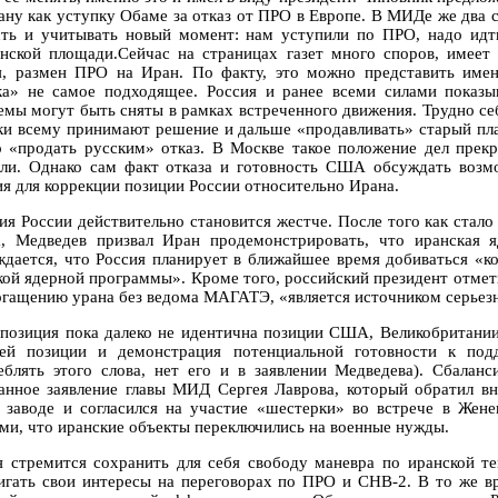
ану как уступку Обаме за отказ от ПРО в Европе. В МИДе же два с
сть и учитывать новый момент: нам уступили по ПРО, надо идти
нской площади.Сейчас на страницах газет много споров, имее
я, размен ПРО на Иран. По факту, это можно представить именн
ка» не самое подходящее. Россия и ранее всеми силами показы
емы могут быть сняты в рамках встреченного движения. Трудно с
ки всему принимают решение и дальше «продавливать» старый пла
 «продать русским» отказ. В Москве такое положение дел прекр
ли. Однако сам факт отказа и готовность США обсуждать возм
ия для коррекции позиции России относительно Ирана.
ия России действительно становится жестче. После того как стало
а, Медведев призвал Иран продемонстрировать, что иранская 
ждается, что Россия планирует в ближайшее время добиваться «к
кой ядерной программы». Кроме того, российский президент отмет
огащению урана без ведома МАГАТЭ, «является источником серьез
 позиция пока далеко не идентична позиции США, Великобритании
ей позиции и демонстрация потенциальной готовности к подд
еблять этого слова, нет его и в заявлении Медведева). Сбалан
анное заявление главы МИД Сергея Лаврова, который обратил 
 заводе и согласился на участие «шестерки» во встрече в Женев
ми, что иранские объекты переключились на военные нужды.
я стремится сохранить для себя свободу маневра по иранской т
игать свои интересы на переговорах по ПРО и СНВ-2. В то же в