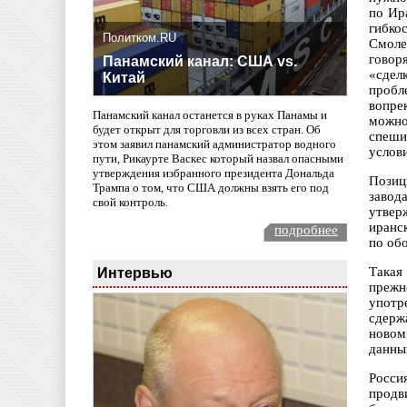
по Ир
гибко
Политком.RU
Смоле
говор
Панамский канал: США vs.
«сдел
Китай
пробл
вопре
Панамский канал останется в руках Панамы и
можно
будет открыт для торговли из всех стран. Об
спеши
этом заявил панамский администратор водного
услов
пути, Рикаурте Васкес который назвал опасными
утверждения избранного президента Дональда
Позиц
Трампа о том, что США должны взять его под
завод
свой контроль.
утвер
иранс
подробнее
по об
Интервью
Такая
прежн
употр
сдерж
новом
данны
Росси
продв