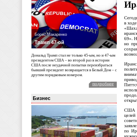
Ир
Сегод
в ход
«Шаха
иранс
Борис Макаренко
69». 
Трамп 47-ой
но пр
сохра
возмо
Дональд Трамп стал не только 45-ым, но и 47-ым
президентом США – во второй раз в истории
Иранс
США после неудачной попытки переизбраться
полит
бывший президент возвращается в Белый Дом – с
внима
другим порядковым номером.
приво
подробнее
Питтс
испол
продо
Бизнес
открыт
США у
целей
совет
заявл
по Ир
нужно