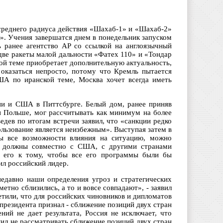
 среднего радиуса действия «Шахаб-1» и «Шахаб-2»
». Учения завершатся днем в понедельник запуском
 ранее агентство AP со ссылкой на англоязычный
две ракеты малой дальности «Фатех 110» и «Тондар
ой теме приобретает дополнительную актуальность,
 оказаться непросто, потому что Кремль пытается
ША по иранской теме, Москва хочет всегда иметь
ии и США в Питтсбурге. Белый дом, ранее приняв
и Польше, мог рассчитывать как минимум на более
дев по итогам встречи заявил, что «санкции редко
ользование является неизбежным». Выступая затем в
ны все возможности влияния на ситуацию, можно
ы должны совместно с США, с другими странами
я его к тому, чтобы все его программы были бы
ил российский лидер.
едавно наши определения угроз и стратегических
тно сблизились, а то и вовсе совпадают», - заявил
тили, что для российских чиновников и дипломатов
резидента признал - сближение позиций двух стран
ний не дает результата, Россия не исключает, что
жил не рассматривать сближение позиций двух стран