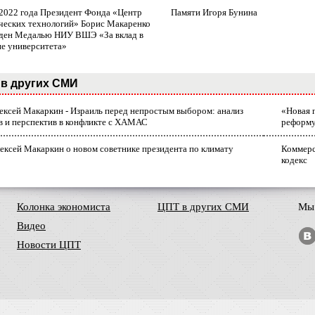
 2022 года Президент Фонда «Центр
Памяти Игоря Бунина
ческих технологий» Борис Макаренко
ден Медалью НИУ ВШЭ «За вклад в
ие университета»
в других СМИ
лексей Макаркин - Израиль перед непростым выбором: анализ
«Новая 
в и перспектив в конфликте с ХАМАС
реформ
ексей Макаркин о новом советнике президента по климату
Коммерс
кодекс
Колонка экономиста
ЦПТ в других СМИ
Мы 
Видео
Новости ЦПТ