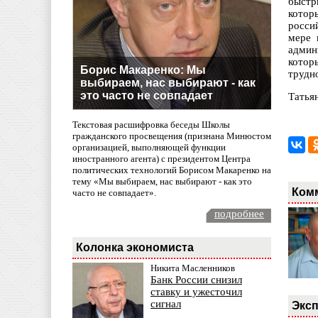
быстр
котор
росси
мере 
админ
котор
Борис Макаренко: Мы
трудн
выбираем, нас выбирают - как
это часто не совпадает
Татья
Текстовая расшифровка беседы Школы
гражданского просвещения (признана Минюстом
организацией, выполняющей функции
иностранного агента) с президентом Центра
политических технологий Борисом Макаренко на
тему «Мы выбираем, нас выбирают - как это
Ком
часто не совпадает».
подробнее
Колонка экономиста
Никита Масленников
Банк России снизил
ставку и ужесточил
сигнал
Эксп