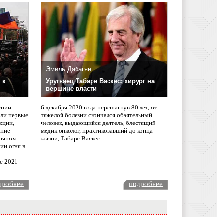
Эмиль Дабагян
 к
Уругваец Табаре Васкес: хирург на
вершине власти
ении
6 декабря 2020 года перешагнув 80 лет, от
сли первые
тяжелой болезни скончался обаятельный
кции,
человек, выдающийся деятель, блестящий
ание
медик онколог, практиковавший до конца
няном
жизни, Табаре Васкес.
ии огня в
ле 2021
дробнее
подробнее