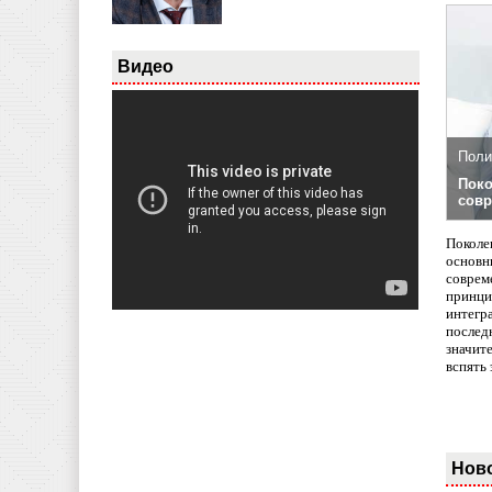
Видео
Поли
Поко
совр
Поколе
основн
совреме
принци
интегр
послед
значит
вспять 
Нов