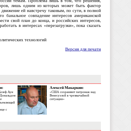
оссии темам. Проблема лишь в том, что решения,
оров, лишь одним из которых может быть фактор
движение ей навстречу таковым, по сути, в полной
то банальное совпадение интересов американской
ести свой план до конца, и российских интересов,
аботать в интересах «перезагрузки», пока сказать
политических технологий
Версия для печати
н:
Алексей Макаркин:
Жозеф Аун
«США сохраняют патронаж над
с Дональдом
Венесуэлой в чрезвычайной
ме
ситуации»
объемлющий
ице с