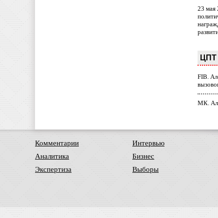
23 мая
полити
награж
развит
ЦПТ 
FIB. А
вызово
МК. Ал
Комментарии
Интервью
Аналитика
Бизнес
Экспертиза
Выборы