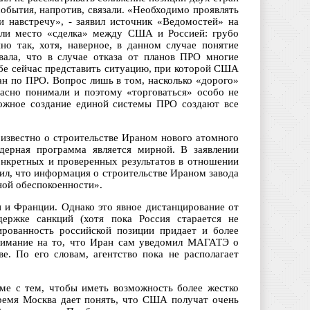
обытия, напротив, связали. «Необходимо проявлять
 навстречу», - заявил источник «Ведомостей» на
т ли место «сделка» между США и Россией: грубо
о так, хотя, наверное, в данном случае понятие
вала, что в случае отказа от планов ПРО многие
ебе сейчас представить ситуацию, при которой США
н по ПРО. Вопрос лишь в том, насколько «дорого»
асно понимали и поэтому «торговаться» особо не
ожное создание единой системы ПРО создают все
 известно о строительстве Ираном нового атомного
ядерная программа является мирной. В заявлении
онкретных и проверенных результатов в отношении
ил, что информация о строительстве Ираном завода
ной обеспокоенности».
 и Франции. Однако это явное дистанцирование от
ержке санкций (хотя пока Россия старается не
сированность российской позиции придает и более
внимание на то, что Иран сам уведомил МАГАТЭ о
е. По его словам, агентство пока не располагает
еме с тем, чтобы иметь возможность более жестко
ремя Москва дает понять, что США получат очень