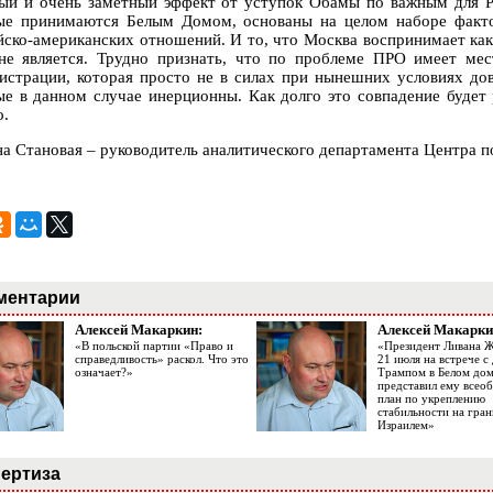
ый и очень заметный эффект от уступок Обамы по важным для Р
ые принимаются Белым Домом, основаны на целом наборе факт
йско-американских отношений. И то, что Москва воспринимает как 
не является. Трудно признать, что по проблеме ПРО имеет мес
истрации, которая просто не в силах при нынешних условиях дов
ые в данном случае инерционны. Как долго это совпадение будет р
о.
на Становая – руководитель аналитического департамента Центра 
ментарии
Алексей Макаркин:
Алексей Макарки
«В польской партии «Право и
«Президент Ливана 
справедливость» раскол. Что это
21 июля на встрече 
означает?»
Трампом в Белом до
представил ему все
план по укреплению
стабильности на гран
Израилем»
ертиза