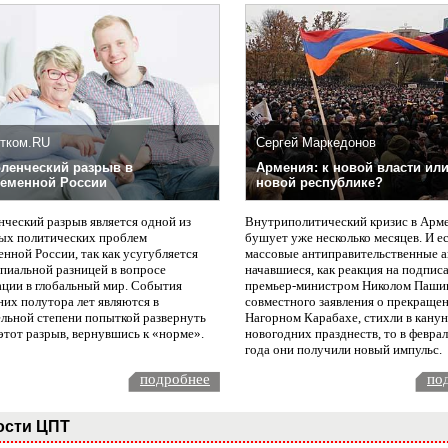
тком.RU
Сергей Маркедонов
ленческий разрыв в
Армения: к новой власти или
еменной России
новой республике?
нческий разрыв является одной из
Внутриполитический кризис в Арм
ых политических проблем
бушует уже несколько месяцев. И е
нной России, так как усугубляется
массовые антиправительственные а
пиальной разницей в вопросе
начавшиеся, как реакция на подпис
ации в глобальный мир. События
премьер-министром Николом Паши
них полутора лет являются в
совместного заявления о прекращен
ельной степени попыткой развернуть
Нагорном Карабахе, стихли в канун
этот разрыв, вернувшись к «норме».
новогодних празднеств, то в февра
года они получили новый импульс.
подробнее
по
ости ЦПТ