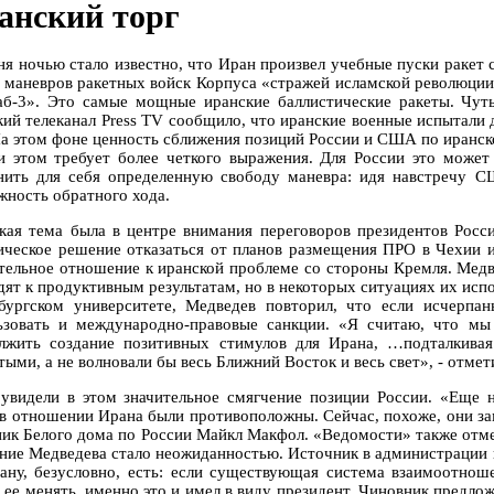
анский торг
ня ночью стало известно, что Иран произвел учебные пуски ракет
е маневров ракетных войск Корпуса «стражей исламской революции
б-3». Это самые мощные иранские баллистические ракеты. Чуть
кий телеканал Press TV сообщило, что иранские военные испытали 
На этом фоне ценность сближения позиций России и США по иранск
и этом требует более четкого выражения. Для России это может
нить для себя определенную свободу маневра: идя навстречу С
жность обратного хода.
кая тема была в центре внимания переговоров президентов Росс
ическое решение отказаться от планов размещения ПРО в Чехии 
тельное отношение к иранской проблеме со стороны Кремля. Медве
дят к продуктивным результатам, но в некоторых ситуациях их исп
бургском университете, Медведев повторил, что если исчерпа
ьзовать и международно-правовые санкции. «Я считаю, что м
лжить создание позитивных стимулов для Ирана, …подталкива
ыми, а не волновали бы весь Ближний Восток и весь свет», - отмет
видели в этом значительное смягчение позиции России. «Еще н
 в отношении Ирана были противоположны. Сейчас, похоже, они заме
ник Белого дома по России Майкл Макфол. «Ведомости» также отме
ение Медведева стало неожиданностью. Источник в администрации п
ану, безусловно, есть: если существующая система взаимоотноше
 ее менять, именно это и имел в виду президент. Чиновник предло