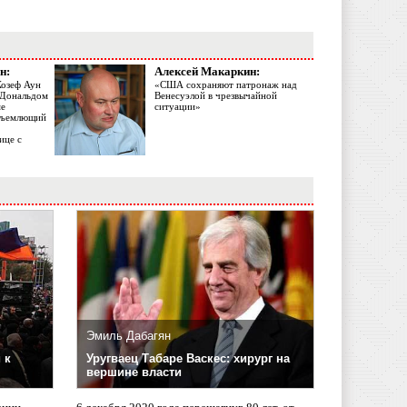
н:
Алексей Макаркин:
Жозеф Аун
«США сохраняют патронаж над
с Дональдом
Венесуэлой в чрезвычайной
ме
ситуации»
объемлющий
ице с
Эмиль Дабагян
 к
Уругваец Табаре Васкес: хирург на
вершине власти