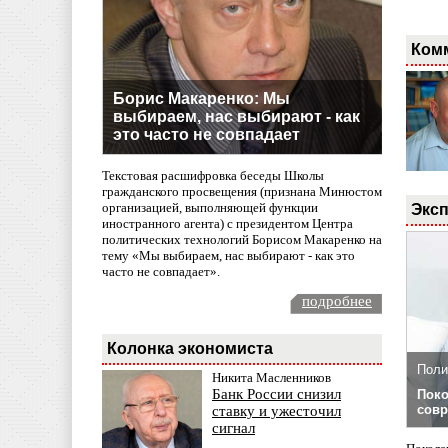
Ком
Борис Макаренко: Мы
выбираем, нас выбирают - как
это часто не совпадает
Текстовая расшифровка беседы Школы
гражданского просвещения (признана Минюстом
организацией, выполняющей функции
Эксп
иностранного агента) с президентом Центра
политических технологий Борисом Макаренко на
тему «Мы выбираем, нас выбирают - как это
часто не совпадает».
подробнее
Колонка экономиста
Поли
Никита Масленников
Банк России снизил
Поко
совр
ставку и ужесточил
сигнал