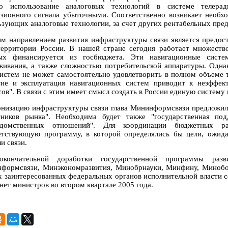
о использование аналоговых технологий в системе телера
изионного сигнала убыточными. Соответственно возникает необх
ьзующих аналоговые технологии, за счет других рентабельных пред
м направлением развития инфраструктуры связи является предос
территории России. В нашей стране сегодня работает множество
ых финансируется из госбюджета. Эти навигационные сист
живания, а также сложностью потребительской аппаратуры. Одна
систем не может самостоятельно удовлетворить в полном объеме 
тие и эксплуатация навигационных систем приводит к неэффе
сов". В связи с этим имеет смысл создать в России единую систему
низацию инфраструктуры связи глава Мининформсвязи предложил 
тников рынка". Необходима будет также "государственная по
едомственных отношений". Для координации бюджетных р
етствующую программу, в которой определялись бы цели, ожида
и связи.
кончательной доработки государственной программы разв
формсвязи, Минэкономразвития, Минобрнауки, Минфину, Минобо
х заинтересованных федеральных органов исполнительной власти 
нет министров во втором квартале 2005 года.