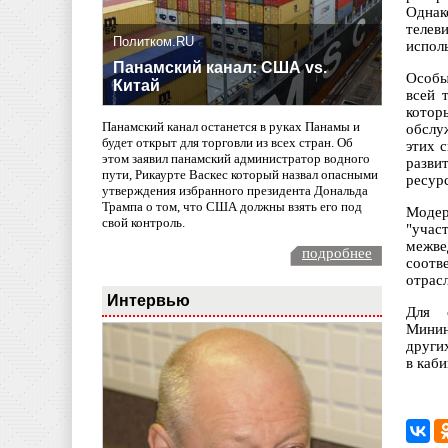
Однак
телев
Политком.RU
испол
Панамский канал: США vs.
Особы
Китай
всей 
котор
Панамский канал останется в руках Панамы и
обслу
будет открыт для торговли из всех стран. Об
этих 
этом заявил панамский администратор водного
разви
пути, Рикаурте Васкес который назвал опасными
ресур
утверждения избранного президента Дональда
Трампа о том, что США должны взять его под
Модер
свой контроль.
"учас
межв
подробнее
соотв
отрасл
Интервью
Для о
Минин
други
в каби