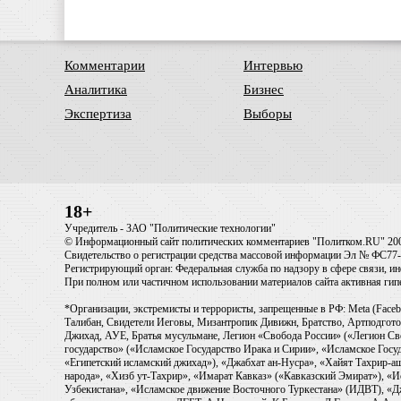
Комментарии
Интервью
Аналитика
Бизнес
Экспертиза
Выборы
18+
Учредитель - ЗАО "Политические технологии"
© Информационный сайт политических комментариев "Политком.RU" 20
Свидетельство о регистрации средства массовой информации Эл № ФС77-6
Регистрирующий орган: Федеральная служба по надзору в сфере связи, 
При полном или частичном использовании материалов сайта активная ги
*Организации, экстремисты и террористы, запрещенные в РФ: Meta (Faceb
Талибан, Свидетели Иеговы, Мизантропик Дивижн, Братство, Артподготов
Джихад, АУЕ, Братья мусульмане, Легион «Свобода России» («Легион Св
государство» («Исламское Государство Ирака и Сирии», «Исламское Го
«Египетский исламский джихад»), «Джабхат ан-Нусра», «Хайят Тахрир
народа», «Хизб ут-Тахрир», «Имарат Кавказ» («Кавказский Эмират»), «
Узбекистана», «Исламское движение Восточного Туркестана» (ИДВТ), «