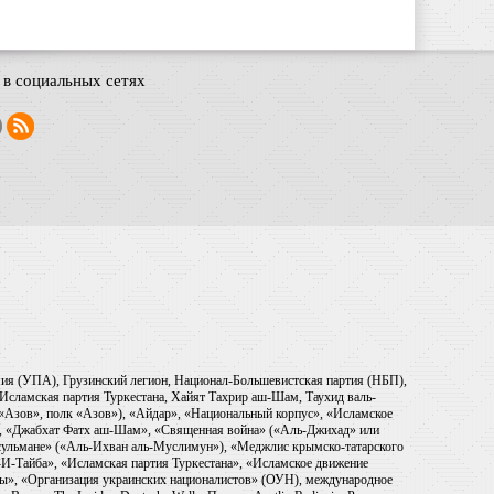
в социальных сетях
рмия (УПА), Грузинский легион, Национал-Большевистская партия (НБП),
Исламская партия Туркестана, Хайят Тахрир аш-Шам, Таухид валь-
 «Азов», полк «Азов»), «Айдар», «Национальный корпус», «Исламское
), «Джабхат Фатх аш-Шам», «Священная война» («Аль-Джихад» или
ульмане» («Аль-Ихван аль-Муслимун»), «Меджлис крымско-татарского
И-Тайба», «Исламская партия Туркестана», «Исламское движение
ры», «Организация украинских националистов» (ОУН), международное