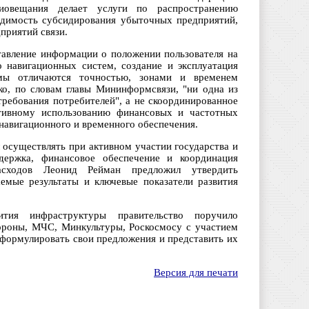
диовещания делает услуги по распространению
одимость субсидирования убыточных предприятий,
приятий связи.
тавление информации о положении пользователя на
 навигационных систем, создание и эксплуатация
емы отличаются точностью, зонами и временем
ко, по словам главы Мининформсвязи, "ни одна из
требования потребителей", а не скоординированное
ктивному использованию финансовых и частотных
 навигационного и временного обеспечения.
осуществлять при активном участии государства и
ддержка, финансовое обеспечение и координация
асходов Леонид Рейман предложил утвердить
емые результаты и ключевые показатели развития
ития инфраструктуры правительство поручило
роны, МЧС, Минкультуры, Роскосмосу с участием
сформулировать свои предложения и представить их
Версия для печати