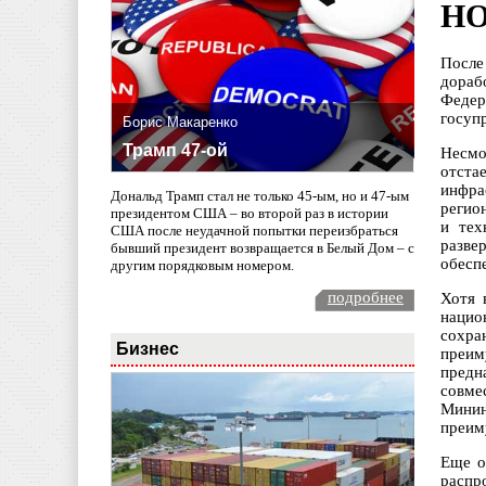
НО
После
дораб
Федер
госуп
Борис Макаренко
Трамп 47-ой
Несмо
отста
инфра
Дональд Трамп стал не только 45-ым, но и 47-ым
регио
президентом США – во второй раз в истории
и тех
США после неудачной попытки переизбраться
разве
бывший президент возвращается в Белый Дом – с
обесп
другим порядковым номером.
подробнее
Хотя 
нацио
сохра
Бизнес
преим
предн
совме
Минин
преим
Еще о
распр