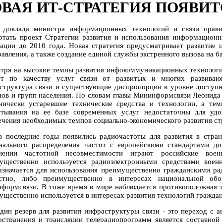
ВАЯ ИТ-СТРАТЕГИЯ ПОЯВИ
 доклада министра информационных технологий и связи прав
отать проект Стратегии развития и использования информацион
ации до 2010 года. Новая стратегия предусматривает развитие 
равления, а также создание единой службы экстренного вызова на б
тря на высокие темпы развития инфокоммуникационных технологи
ет по качеству услуг связи от развитых и многих развиваю
структура связи и существующие диспропорции в уровне доступ
нов и групп населения. По словам главы Мининформсвязи Леонида
нически устаревшие технические средства и технологии, а те
ртывания на ее базе современных услуг недостаточны для удо
ечения необходимых темпов социально-экономического развития ст
в последние годы появились радиочастоты для развития в стран
нального распределения частот с европейскими стандартами д
нении частотной несовместимости играют российские вое
ущественно используется радиоэлектронными средствами военн
азначается для использования преимущественно гражданскими ра
стно, либо преимущественно в интересах национальной обо
формсвязи. В тоже время в мире наблюдается противоположная т
ущественно используется в интересах развития технологий граждан
дин резерв для развития инфраструктуры связи - это переход с 
остранения и трансляции телерадиопрограмм является составной