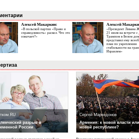
ментарии
Алексей Макаркин:
Алексей Макарки
«В польской партии «Право и
«Президент Ливана 
справедливость» раскол. Что это
21 июля на встрече 
означает?»
Трампом в Белом до
представил ему все
план по укреплению
стабильности на гран
Израилем»
ертиза
тком.RU
Сергей Маркедонов
ленческий разрыв в
Армения: к новой власти или
еменной России
новой республике?