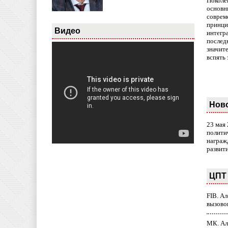
Поколе
основн
совреме
принци
Видео
интегр
послед
значит
вспять 
Нов
23 мая
полити
награж
развит
ЦПТ 
FIB. А
вызово
МК. Ал