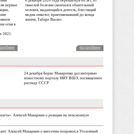
ении
6 декабря 2020 года перешагнув 80 лет, от
сли первые
тяжелой болезни скончался обаятельный
кции,
человек, выдающийся деятель, блестящий
ание
медик онколог, практиковавший до конца
няном
жизни, Табаре Васкес.
ии огня в
ле 2021
дробнее
подробнее
24 декабря Борис Макаренко дал интервью
новостному порталу НИУ ВШЭ, посвященное
распаду СССР
газета». Алексей Макаркин о реакции на пенсионную
у
ант. Алексей Макаркин о внесении поправок в Уголовный