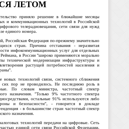
ТСЯ ЛЕТОМ
ительство приняло решение в ближайшие месяцы
ных и коммуникационных технологий в Российской
цифрового телерадиовещания, сети связи для нужд
азе единого номера.
й, Российская Федерация по-прежнему значительно
щихся стран. Причина отставания - неразвитая
ности инфокоммуникационных услуг для отдельных
 Реймана, в России "широко применяются морально
мпы технической модернизации инфраструктуры и
влетворения растущей потребностей населения и
раны".
е новых технологий связи, системного сближения
о сих пор не проводилось. Не последнюю роль в
нные. По словам министра, частотный спектр
ого назначения. "Только 9% частотного спектра
диосредствами, остальные 91% используются либо
роны и безопасности", - говорится в докладе
енденция - в большинстве стран частотный спектр
ского назначения.
аналоговых технологий передачи на цифровые. Сеть
 частью единой сети связи Российской Федерации.