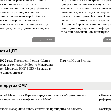
нческий разрыв является одной из
Внутриполитический кризис в Арм
ых политических проблем
бушует уже несколько месяцев. И е
нной России, так как усугубляется
массовые антиправительственные а
пиальной разницей в вопросе
начавшиеся, как реакция на подпис
ации в глобальный мир. События
премьер-министром Николом Паши
них полутора лет являются в
совместного заявления о прекращен
ельной степени попыткой развернуть
Нагорном Карабахе, стихли в канун
этот разрыв, вернувшись к «норме».
новогодних празднеств, то в февра
года они получили новый импульс.
подробнее
по
ости ЦПТ
 2022 года Президент Фонда «Центр
Памяти Игоря Бунина
ческих технологий» Борис Макаренко
ден Медалью НИУ ВШЭ «За вклад в
ие университета»
в других СМИ
лексей Макаркин - Израиль перед непростым выбором: анализ
«Новая 
в и перспектив в конфликте с ХАМАС
реформ
ексей Макаркин о новом советнике президента по климату
Коммерс