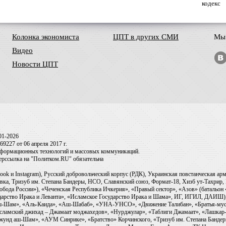
кодекс
Колонка экономиста
ЦПТ в других СМИ
Мы 
Видео
Новости ЦПТ
01-2026
9227 от 06 апреля 2017 г.
информационных технологий и массовых коммуникаций.
перссылка на "Политком.RU" обязательна
ook и Instagram), Русский добровольческий корпус (РДК), Украинская повстанческая а
ка, Тризуб им. Степана Бандеры, НСО, Славянский союз, Формат-18, Хизб ут-Тахрир, 
обода России»), «Чеченская Республика Ичкерия», «Правый сектор», «Азов» (батальон
сударство Ирака и Леванта», «Исламское Государство Ирака и Шама», ИГ, ИГИЛ, ДАИШ
-аш-Шам», «Аль-Каида», «Аш-Шабаб», «УНА-УНСО», «Движение Талибан», «Братья-мус
Исламский джихад – Джамаат моджахедов», «Нурджулар», «Таблиги Джамаат», «Лашкар-
Джунд аш-Шам», «АУМ Синрике», «Братство» Корчинского, «Тризуб им. Степана Банде