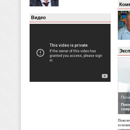
Ком
Видео
Эксп
Поли
Поко
совр
Поколе
основн
совреме