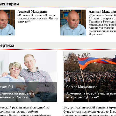
ментарии
Алексей Макаркин:
Алексей Макарки
«В польской партии «Право и
«Президент Ливана 
справедливость» раскол. Что это
21 июля на встрече 
означает?»
Трампом в Белом до
представил ему все
план по укреплению
стабильности на гран
Израилем»
ертиза
тком.RU
Сергей Маркедонов
ленческий разрыв в
Армения: к новой власти или
еменной России
новой республике?
нческий разрыв является одной из
Внутриполитический кризис в Арм
ых политических проблем
бушует уже несколько месяцев. И е
нной России, так как усугубляется
массовые антиправительственные а