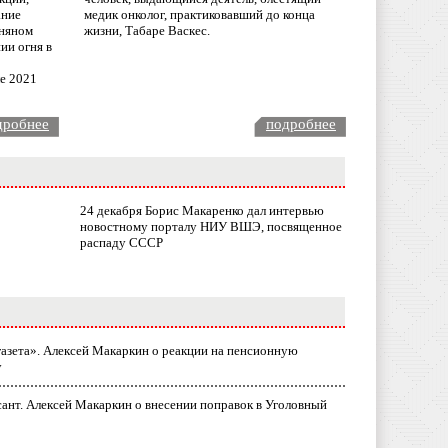
ание
медик онколог, практиковавший до конца
няном
жизни, Табаре Васкес.
ии огня в
ле 2021
дробнее
подробнее
24 декабря Борис Макаренко дал интервью
новостному порталу НИУ ВШЭ, посвященное
распаду СССР
газета». Алексей Макаркин о реакции на пенсионную
у
ант. Алексей Макаркин о внесении поправок в Уголовный