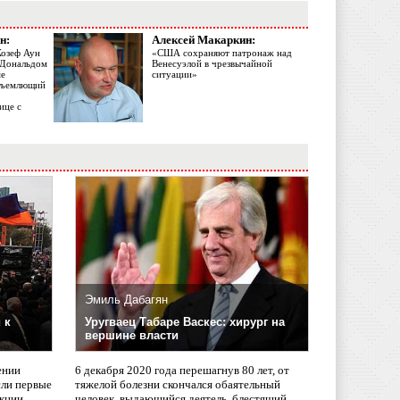
н:
Алексей Макаркин:
Жозеф Аун
«США сохраняют патронаж над
с Дональдом
Венесуэлой в чрезвычайной
ме
ситуации»
объемлющий
ице с
Эмиль Дабагян
 к
Уругваец Табаре Васкес: хирург на
вершине власти
ении
6 декабря 2020 года перешагнув 80 лет, от
сли первые
тяжелой болезни скончался обаятельный
кции,
человек, выдающийся деятель, блестящий