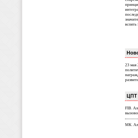
принци
интегр
послед
значит
вспять 
Нов
23 мая
полити
награж
развит
ЦПТ 
FIB. А
вызово
МК. Ал