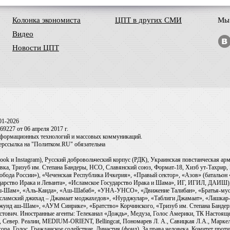
Колонка экономиста
ЦПТ в других СМИ
Мы 
Видео
Новости ЦПТ
01-2026
9227 от 06 апреля 2017 г.
информационных технологий и массовых коммуникаций.
перссылка на "Политком.RU" обязательна
ook и Instagram), Русский добровольческий корпус (РДК), Украинская повстанческая а
ка, Тризуб им. Степана Бандеры, НСО, Славянский союз, Формат-18, Хизб ут-Тахрир, 
обода России»), «Чеченская Республика Ичкерия», «Правый сектор», «Азов» (батальон
сударство Ирака и Леванта», «Исламское Государство Ирака и Шама», ИГ, ИГИЛ, ДАИШ
-аш-Шам», «Аль-Каида», «Аш-Шабаб», «УНА-УНСО», «Движение Талибан», «Братья-мус
Исламский джихад – Джамаат моджахедов», «Нурджулар», «Таблиги Джамаат», «Лашкар-
Джунд аш-Шам», «АУМ Синрике», «Братство» Корчинского, «Тризуб им. Степана Банде
ович. Иностранные агенты: Телеканал «Дождь», Медуза, Голос Америки, ТК Настоящее Вр
 Север. Реалии, MEDIUM-ORIENT, Bellingcat, Пономарев Л. А., Савицкая Л.А., Маркело
ора, Голос, Гражданское содействие, Династия (фонд), За права человека, Комитет про