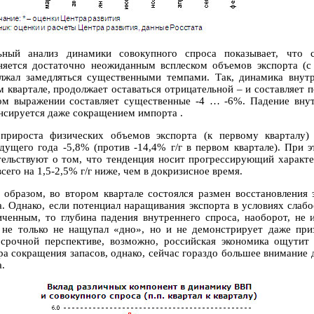
ьный анализ динамики совокупного спроса показывает, что 
няется достаточно неожиданным всплеском объемов экспорта (с 
лжал замедляться существенными темпами. Так, динамика внутр
м квартале, продолжает оставаться отрицательной – и составляет 
ом выражении составляет существенные -4 … -6%. Падение внутр
нсируется даже сокращением импорта .
прироста физических объемов экспорта (к первому кварталу)
дущего года -5,8% (против -14,4% г/г в первом квартале). При 
тельствуют о том, что тенденция носит прогрессирующий характе
сего на 1,5-2,5% г/г ниже, чем в докризисное время.
 образом, во втором квартале состоялся размен восстановления
а. Однако, если потенциал наращивания экспорта в условиях слаб
иченным, то глубина падения внутреннего спроса, наоборот, не 
 не только не нащупал «дно», но и не демонстрирует даже приз
осрочной перспективе, возможно, российская экономика ощутит
ра сокращения запасов, однако, сейчас гораздо большее внимани
.