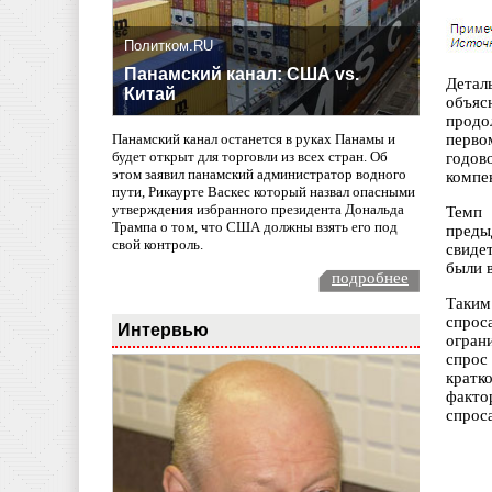
Политком.RU
Панамский канал: США vs.
Детал
Китай
объяс
продо
перво
Панамский канал останется в руках Панамы и
будет открыт для торговли из всех стран. Об
годов
этом заявил панамский администратор водного
компе
пути, Рикаурте Васкес который назвал опасными
утверждения избранного президента Дональда
Темп 
Трампа о том, что США должны взять его под
преды
свой контроль.
свиде
были в
подробнее
Таким
спрос
Интервью
огран
спрос
кратк
факто
спроса