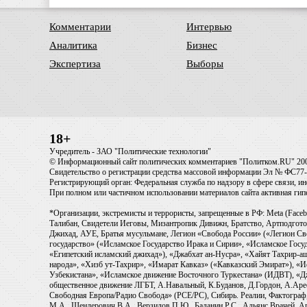
Комментарии
Интервью
Аналитика
Бизнес
Экспертиза
Выборы
18+
Учредитель - ЗАО "Политические технологии"
© Информационный сайт политических комментариев "Политком.RU" 20
Свидетельство о регистрации средства массовой информации Эл № ФС77-6
Регистрирующий орган: Федеральная служба по надзору в сфере связи, 
При полном или частичном использовании материалов сайта активная ги
*Организации, экстремисты и террористы, запрещенные в РФ: Meta (Faceb
Талибан, Свидетели Иеговы, Мизантропик Дивижн, Братство, Артподготов
Джихад, АУЕ, Братья мусульмане, Легион «Свобода России» («Легион Св
государство» («Исламское Государство Ирака и Сирии», «Исламское Го
«Египетский исламский джихад»), «Джабхат ан-Нусра», «Хайят Тахрир
народа», «Хизб ут-Тахрир», «Имарат Кавказ» («Кавказский Эмират»), «
Узбекистана», «Исламское движение Восточного Туркестана» (ИДВТ), «
общественное движение ЛГБТ, А.Навальный, К.Буданов, Д.Гордон, А.Арест
Свободная Европа/Радио Свобода» (PCE/PC), Сибирь. Реалии, Фактограф,
М.А., Шендерович В.А., Верзилов П.Ю., Баданин Р.С., Альянс Врачей, Аг