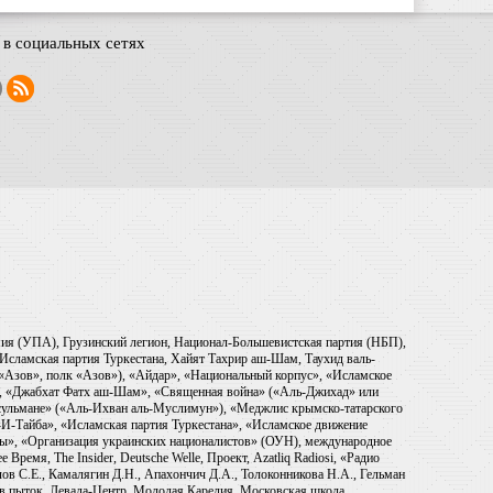
в социальных сетях
рмия (УПА), Грузинский легион, Национал-Большевистская партия (НБП),
Исламская партия Туркестана, Хайят Тахрир аш-Шам, Таухид валь-
 «Азов», полк «Азов»), «Айдар», «Национальный корпус», «Исламское
), «Джабхат Фатх аш-Шам», «Священная война» («Аль-Джихад» или
ульмане» («Аль-Ихван аль-Муслимун»), «Меджлис крымско-татарского
И-Тайба», «Исламская партия Туркестана», «Исламское движение
ры», «Организация украинских националистов» (ОУН), международное
емя, The Insider, Deutsche Welle, Проект, Azatliq Radiosi, «Радио
в С.Е., Камалягин Д.Н., Апахончич Д.А., Толоконникова Н.А., Гельман
тив пыток, Левада-Центр, Молодая Карелия, Московская школа