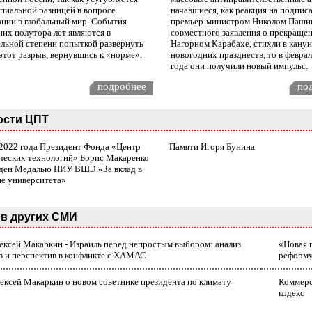
пиальной разницей в вопросе
начавшиеся, как реакция на подпис
ации в глобальный мир. События
премьер-министром Николом Паши
них полутора лет являются в
совместного заявления о прекращен
ельной степени попыткой развернуть
Нагорном Карабахе, стихли в канун
этот разрыв, вернувшись к «норме».
новогодних празднеств, то в февра
года они получили новый импульс.
подробнее
по
ости ЦПТ
 2022 года Президент Фонда «Центр
Памяти Игоря Бунина
ческих технологий» Борис Макаренко
ден Медалью НИУ ВШЭ «За вклад в
ие университета»
в других СМИ
лексей Макаркин - Израиль перед непростым выбором: анализ
«Новая 
в и перспектив в конфликте с ХАМАС
реформ
ексей Макаркин о новом советнике президента по климату
Коммерс
кодекс