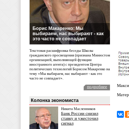
Борис Макаренко: Мы
выбираем, нас выбирают - как
это часто не совпадает
Текстовая расшифровка беседы Школы
гражданского просвещения (признана Минюстом
организацией, выполняющей функции
иностранного агента) с президентом Центра
политических технологий Борисом Макаренко на
тему «Мы выбираем, нас выбирают - как это
часто не совпадает».
Макси
подробнее
Матер
Колонка экономиста
Никита Масленников
Банк России снизил
ставку и ужесточил
сигнал