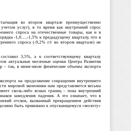
стагнация во втором квартале преимущественно
учетом услуг), в то время как внутренний спрос
еннего спроса на отечественные товары, как и в
порядка -1,0….-1,5% к предыдущему кварталу, что в
еннего спроса (-9,2% г/г во втором квартале) не
 составил 3,5%, а к соответствующему кварталу
этом актуальные месячные оценки Центра Развития
р – так, в июне-июле физические объемы экспорта
 экспорта на продолжение сокращения внутреннего
ости мировой экономики нам представляется весьма
имеет сколь-либо ясных границ – пока внутренний
наков замедления падения. А это означает, что в
 некий отскок, вызванный прекращением действия
е должно быть приковано к опускающемуся «молоту»