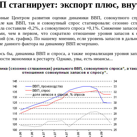
П стагнирует: экспорт плюс, вну
нные Центром развития оценки динамики ВВП, совокупного сп
але как ВВП, так и совокупный спрос стагнировали: сезонно с
ала составили -0,2%, а совокупного спроса +0,1%. Снижение запас
ми, чем в первом, что сократило отношение уровня запасов к
ний (см. график). По нашему мнению, если уровень запасов в дальн
ие данного фактора на динамику ВВП исчерпано.
ось бы, динамика ВВП и спроса, а также нормализация уровня зап
ости экономики к рестарту. Однако, увы, есть нюансы...