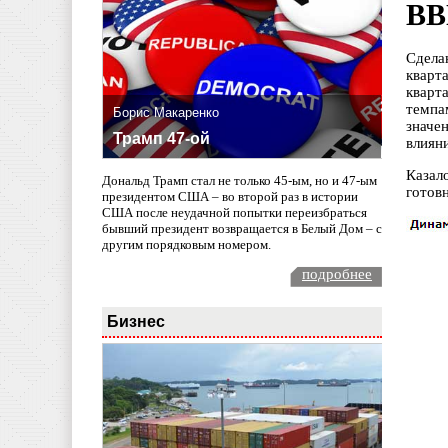
ВВ
Сдела
кварт
кварт
темпа
Борис Макаренко
значе
Трамп 47-ой
влиян
Казал
Дональд Трамп стал не только 45-ым, но и 47-ым
готовн
президентом США – во второй раз в истории
США после неудачной попытки переизбраться
бывший президент возвращается в Белый Дом – с
другим порядковым номером.
подробнее
Бизнес