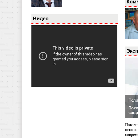
Ком
Видео
Эксп
Поли
Поко
совр
Поколе
основн
совреме