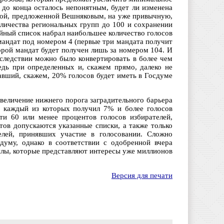
 до конца осталось непонятным, будет ли изменена
ной, предложенной Вешняковым, на уже привычную,
личества региональных групп до 100 и сохранении
ийный список набрал наибольшее количество голосов
мандат под номером 4 (первые три мандата получит
торой мандат будет получен лишь за номером 104. И
оследствии можно было конвертировать в более чем
едь при определенных и, скажем прямо, далеко не
авший, скажем, 20% голосов будет иметь в Госдуме
величение нижнего порога заградительного барьера
, каждый из которых получил 7% и более голосов
ти 60 или менее процентов голосов избирателей,
тов допускаются указанные списки, а также только
елей, принявших участие в голосовании. Сложно
думу, однако в соответствии с одобренной вчера
илы, которые представляют интересы уже миллионов
Версия для печати