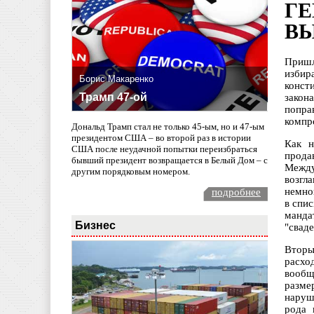
ГЕ
В
Приш
изби
Борис Макаренко
конст
Трамп 47-ой
закон
попра
компр
Дональд Трамп стал не только 45-ым, но и 47-ым
президентом США – во второй раз в истории
Как н
США после неудачной попытки переизбраться
прода
бывший президент возвращается в Белый Дом – с
Между
другим порядковым номером.
возгл
немно
подробнее
в спи
манда
Бизнес
"свад
Вторы
расхо
вообщ
разме
наруш
рода 