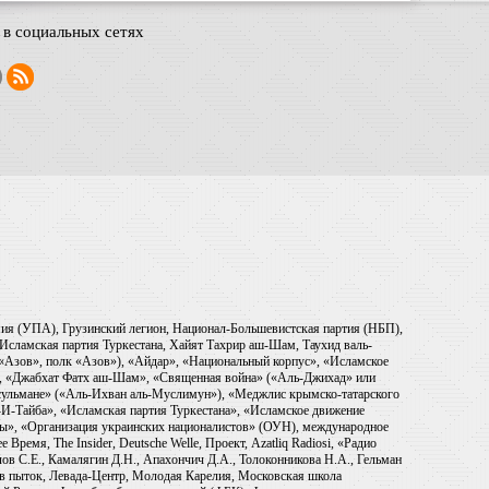
в социальных сетях
рмия (УПА), Грузинский легион, Национал-Большевистская партия (НБП),
Исламская партия Туркестана, Хайят Тахрир аш-Шам, Таухид валь-
 «Азов», полк «Азов»), «Айдар», «Национальный корпус», «Исламское
), «Джабхат Фатх аш-Шам», «Священная война» («Аль-Джихад» или
ульмане» («Аль-Ихван аль-Муслимун»), «Меджлис крымско-татарского
И-Тайба», «Исламская партия Туркестана», «Исламское движение
ры», «Организация украинских националистов» (ОУН), международное
емя, The Insider, Deutsche Welle, Проект, Azatliq Radiosi, «Радио
в С.Е., Камалягин Д.Н., Апахончич Д.А., Толоконникова Н.А., Гельман
тив пыток, Левада-Центр, Молодая Карелия, Московская школа