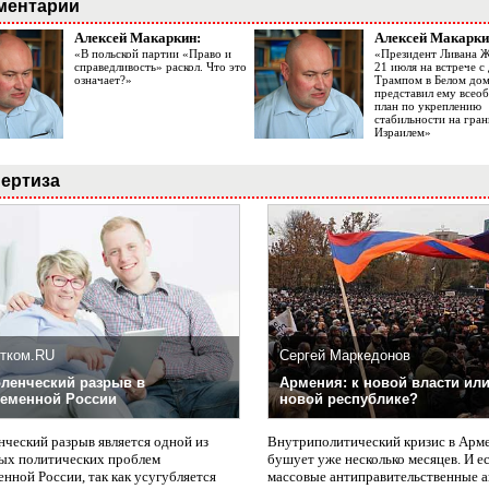
ментарии
Алексей Макаркин:
Алексей Макарки
«В польской партии «Право и
«Президент Ливана 
справедливость» раскол. Что это
21 июля на встрече 
означает?»
Трампом в Белом до
представил ему все
план по укреплению
стабильности на гран
Израилем»
ертиза
тком.RU
Сергей Маркедонов
ленческий разрыв в
Армения: к новой власти или
еменной России
новой республике?
нческий разрыв является одной из
Внутриполитический кризис в Арм
ых политических проблем
бушует уже несколько месяцев. И е
нной России, так как усугубляется
массовые антиправительственные а