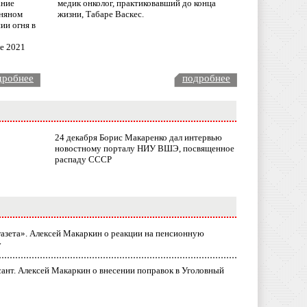
ание
медик онколог, практиковавший до конца
няном
жизни, Табаре Васкес.
ии огня в
ле 2021
дробнее
подробнее
24 декабря Борис Макаренко дал интервью
новостному порталу НИУ ВШЭ, посвященное
распаду СССР
газета». Алексей Макаркин о реакции на пенсионную
у
ант. Алексей Макаркин о внесении поправок в Уголовный