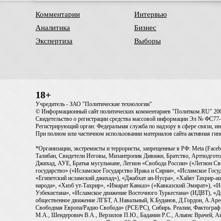
Комментарии
Интервью
Аналитика
Бизнес
Экспертиза
Выборы
18+
Учредитель - ЗАО "Политические технологии"
© Информационный сайт политических комментариев "Политком.RU" 20
Свидетельство о регистрации средства массовой информации Эл № ФС77-6
Регистрирующий орган: Федеральная служба по надзору в сфере связи, 
При полном или частичном использовании материалов сайта активная ги
*Организации, экстремисты и террористы, запрещенные в РФ: Meta (Faceb
Талибан, Свидетели Иеговы, Мизантропик Дивижн, Братство, Артподготов
Джихад, АУЕ, Братья мусульмане, Легион «Свобода России» («Легион Св
государство» («Исламское Государство Ирака и Сирии», «Исламское Го
«Египетский исламский джихад»), «Джабхат ан-Нусра», «Хайят Тахрир
народа», «Хизб ут-Тахрир», «Имарат Кавказ» («Кавказский Эмират»), «
Узбекистана», «Исламское движение Восточного Туркестана» (ИДВТ), «
общественное движение ЛГБТ, А.Навальный, К.Буданов, Д.Гордон, А.Арест
Свободная Европа/Радио Свобода» (PCE/PC), Сибирь. Реалии, Фактограф,
М.А., Шендерович В.А., Верзилов П.Ю., Баданин Р.С., Альянс Врачей, Аг