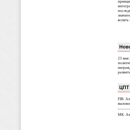
принци
интегр
послед
значит
вспять 
Нов
23 мая
полити
награж
развит
ЦПТ 
FIB. А
вызово
МК. Ал