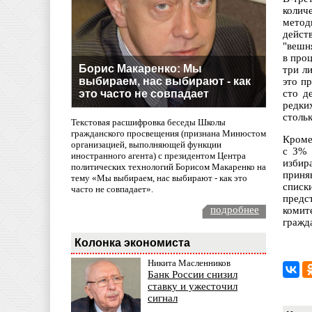
колич
метод
дейст
"вешн
в про
Борис Макаренко: Мы
три л
выбираем, нас выбирают - как
это п
это часто не совпадает
сто д
редки
стольк
Текстовая расшифровка беседы Школы
гражданского просвещения (признана Минюстом
Кроме
организацией, выполняющей функции
с 3% 
иностранного агента) с президентом Центра
избир
политических технологий Борисом Макаренко на
приня
тему «Мы выбираем, нас выбирают - как это
списк
часто не совпадает».
предс
подробнее
комит
гражд
Колонка экономиста
Никита Масленников
Банк России снизил
ставку и ужесточил
сигнал