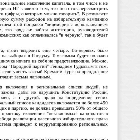
воначальное накопление капитала, в том числе и не
ервью НГ заявил о том, что он готов пересмотреть
это цифры, о которых можно говорить". В результате
ьную сумму расходов на избирательную кампанию
ятием этой поправки "лицемерия с использованием
, это вряд ли: работа агитаторов, руководителей
омиссиях как оплачивалась "в черную", так и будет
а, стоит выделить еще четыре. Во-первых, было
в на выборах в Госдуму. Тем самым будет положен
диночке ничего из себя не представляющие. Можно,
ером "Народной партии" Геннадием Гудковым в том,
о если учесть взятый Кремлем курс на преодоление
глядит весьма логичным.
ся включения в региональные списки людей, не
 закона, дабы не нарушить Конституцию России,
раво, а с другой, право на определение своих
еральный список кандидатов включается не более 450
дящих в партию, не должна превышать 50% от общего
 практику включения "независимых" кандидатов в
обода реализации пассивного избирательного права
истема приведет к коррумпированию региональных
орозова, который предложил увеличить минимальное