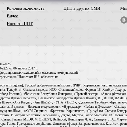
Колонка экономиста
ЦПТ в других СМИ
Мы 
Видео
Новости ЦПТ
01-2026
9227 от 06 апреля 2017 г.
информационных технологий и массовых коммуникаций.
перссылка на "Политком.RU" обязательна
ook и Instagram), Русский добровольческий корпус (РДК), Украинская повстанческая а
ка, Тризуб им. Степана Бандеры, НСО, Славянский союз, Формат-18, Хизб ут-Тахрир, 
обода России»), «Чеченская Республика Ичкерия», «Правый сектор», «Азов» (батальон
сударство Ирака и Леванта», «Исламское Государство Ирака и Шама», ИГ, ИГИЛ, ДАИШ
-аш-Шам», «Аль-Каида», «Аш-Шабаб», «УНА-УНСО», «Движение Талибан», «Братья-мус
Исламский джихад – Джамаат моджахедов», «Нурджулар», «Таблиги Джамаат», «Лашкар-
Джунд аш-Шам», «АУМ Синрике», «Братство» Корчинского, «Тризуб им. Степана Банде
ович. Иностранные агенты: Телеканал «Дождь», Медуза, Голос Америки, ТК Настоящее Вр
 Север. Реалии, MEDIUM-ORIENT, Bellingcat, Пономарев Л. А., Савицкая Л.А., Маркело
ора, Голос, Гражданское содействие, Династия (фонд), За права человека, Комитет про