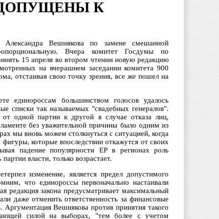
 ДОПУЩЕНЫ К
 Александра Вешнякова по замене смешанной
ропорциональную. Вчера комитет Госдумы по
ринять 15 апреля во втором чтении новую редакцию
смотренных на вчерашнем заседании комитета 900
ма, отстаивая свою точку зрения, все же пошел на
ете единороссам большинством голосов удалось
ые списки так называемых "свадебных генералов".
от одной партии к другой в случае отказа лиц,
рламенте без уважительной причины было одним из
ах мы вновь можем столкнуться с ситуацией, когда
 фигуры, которые впоследствии откажутся от своих
тывая падение популярности ЕР в регионах роль
партии власти, только возрастает.
терпел изменение, является предел допустимого
омним, что единороссы первоначально настаивали
ая редакция закона предусматривает максимальный
гали даже отменить ответственность за финансовые
в. Аргументация Вешнякова против принятия такого
шающей силой на выборах, "тем более с учетом