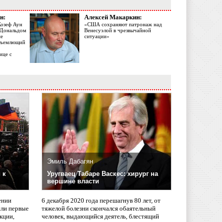
н:
Алексей Макаркин:
Жозеф Аун
«США сохраняют патронаж над
с Дональдом
Венесуэлой в чрезвычайной
ме
ситуации»
объемлющий
ице с
Эмиль Дабагян
 к
Уругваец Табаре Васкес: хирург на
вершине власти
ении
6 декабря 2020 года перешагнув 80 лет, от
сли первые
тяжелой болезни скончался обаятельный
кции,
человек, выдающийся деятель, блестящий