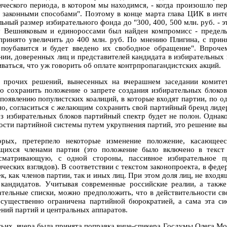
ического периода, в котором мы находимся, - когда произошло пер
а законными способами". Поэтому в конце марта глава ЦИК в инт
льный размер избирательного фонда до "300, 400, 500 млн. руб. - 
 Вешняковым и единороссами был найден компромисс - предел
принято увеличить до 400 млн. руб. По мнению Плигина, с прин
 поубавится и будет введено их свободное обращение". Впрочем
нии, доверенных лиц и представителей кандидата в избирательных к
иваться, что уж говорить об оплате контрпропагандистских акций.
 прочих решений, вынесенных на вчерашнем заседании комитет
о сохранить положение о запрете создания избирательных блоко
 появлению популистских коалиций, в которые входят партии, по о
но, согласиться с желающим сохранить свой партийный бренд лид
ез избирательных блоков партийный спектр будет не полон. Однак
ости партийной системы путем укрупнения партий, это решение вы
орых, претерпело некоторые изменение положение, касающее
щихся членами партии (это положение было включено в текст
сматривающую, с одной стороны, пассивное избирательное п
ических взглядов). В соответствии с текстом законопроекта, в фед
ек, как членов партии, так и иных лиц. При этом доля лиц, не вхо
 кандидатов. Учитывая современные российские реалии, а также
ательные списки, можно предположить, что в действительности св
 существенно ограничена партийной бюрократией, а сама эта с
ений партий и центральных аппаратов.
тьих, вчера была принята поправка вице-спикера Госдумы Олега М