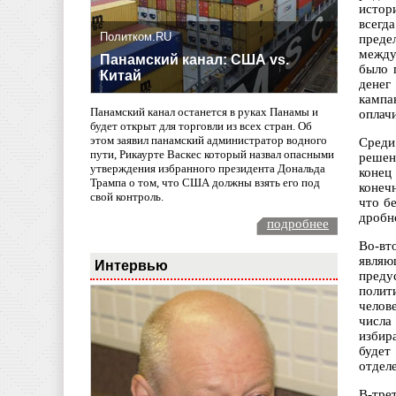
истор
всегд
Политком.RU
преде
между
Панамский канал: США vs.
было 
Китай
денег
кампа
Панамский канал останется в руках Панамы и
оплач
будет открыт для торговли из всех стран. Об
этом заявил панамский администратор водного
Среди
пути, Рикаурте Васкес который назвал опасными
решен
утверждения избранного президента Дональда
конец
Трампа о том, что США должны взять его под
конеч
свой контроль.
что б
дробн
подробнее
Во-вт
являю
Интервью
преду
полит
челов
числа
избир
будет
отдел
В-тре