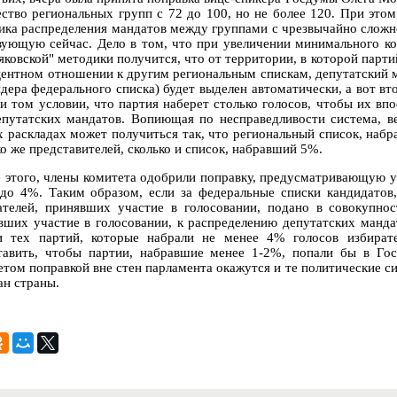
ество региональных групп с 72 до 100, но не более 120. При этом
ика распределения мандатов между группами с чрезвычайно слож
вующую сейчас. Дело в том, что при увеличении минимального ко
яковской" методики получится, что от территории, в которой парт
центном отношении к другим региональным спискам, депутатский 
идера федерального списка) будет выделен автоматически, а вот в
ри том условии, что партия наберет столько голосов, чтобы их вп
епутатских мандатов. Вопиющая по несправедливости система, в
х раскладах может получиться так, что региональный список, набр
о же представителей, сколько и список, набравший 5%.
 этого, члены комитета одобрили поправку, предусматривающую у
до 4%. Таким образом, если за федеральные списки кандидатов
ателей, принявших участие в голосовании, подано в совокупнос
вших участие в голосовании, к распределению депутатских манда
и тех партий, которые набрали не менее 4% голосов избират
тавить, чтобы партии, набравшие менее 1-2%, попали бы в Гос
етом поправкой вне стен парламента окажутся и те политические с
ан страны.