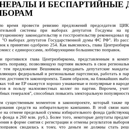
НЕРАЛЫ И БЕСПАРТИЙНЫЕ
ЫБОРАМ
ло время провести ревизию предложений председателя ЦИК
рательной системы при выборах депутатов Госдумы на п
итуционному законодательству и госстроительству рекомендовал п
а "О выборах депутатов Государственной думы ФС РФ". Из рас
вок к принятию одобрено 254. Как выяснилось, глава Центризбирко
омисс с единороссами, лоббирующими большинство поправок.
и противился глава Центризбиркома, представленным в комит
вить поправку, позволяющую партиям включать в свои региональн
 тем предложение Вешнякова передавать депутатские мандаты 
авляющих федеральный и региональные партсписки, работать в па
гих достоинств законопроекта. Таким образом, на ближайших выбор
сках той же ЕР окажутся хорошо узнаваемые и популярные в народе
тов в пользу малоизвестных коллег по партии. Впрочем, учи
ебных генералов", способных повысить электоральную популярность 
м существенным моментом в законопроекте, который также пре
дования средств на избирательную кампанию. В этой связи нап
е на отмене предельной суммы избирательного фонда (действующ
р фонда в 260 млн. руб.). Более того, некоторые депутаты предла
ения в форме снятия с регистрации и отмены результатов выборо
поправок сводилась к тому, что деньги не должны стать ре