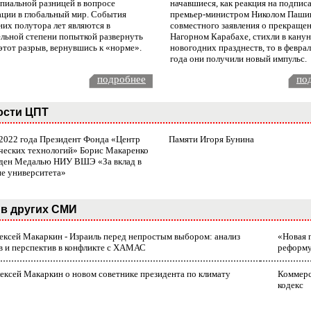
пиальной разницей в вопросе
начавшиеся, как реакция на подпис
ации в глобальный мир. События
премьер-министром Николом Паши
них полутора лет являются в
совместного заявления о прекращен
ельной степени попыткой развернуть
Нагорном Карабахе, стихли в канун
этот разрыв, вернувшись к «норме».
новогодних празднеств, то в февра
года они получили новый импульс.
подробнее
по
ости ЦПТ
 2022 года Президент Фонда «Центр
Памяти Игоря Бунина
ческих технологий» Борис Макаренко
ден Медалью НИУ ВШЭ «За вклад в
ие университета»
в других СМИ
лексей Макаркин - Израиль перед непростым выбором: анализ
«Новая 
в и перспектив в конфликте с ХАМАС
реформ
ексей Макаркин о новом советнике президента по климату
Коммерс
кодекс