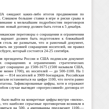
ША ожидают каких-либо итогов продвижения по
. Слишком большие ставки в игре и риски срыва в
нимание к мельчайшим подробностям переговоров
ни: новый договор должен быть готов к 5 декабря.
риканские переговоры о сокращении и ограничении
й вариант должен быть подготовлен к ближайшей
ся столь же размытым, что и рамочный документ,
вать ни уровней сокращения носителей, ни правил
сбурге, который состоится 24-25 сентября.
юля президенты России и США подписали документ
 сокращениях и ограничениях стратегических
будет сокращено до 1500-1675 (1500 называли США,
не менее 1700), их носителей — до 500-1100. На 1
ии — 814 носителей и 3909 боезарядов. Российская
агали остановиться на цифре 1100, что почти равно
нтагона. Зафиксированные цифры, хотя и отражают
юбом случае выглядят «прогрессивней» договора от
о было выйти на конкретные цифры внутри «вилок».
, что наиболее серьезные противоречия возникли в
овиться на 500, а американцы предлагают 1100,—