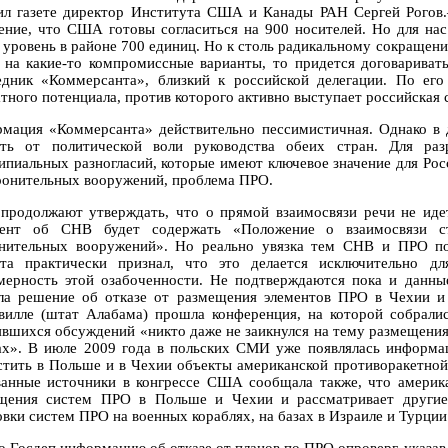
ил газете директор Института США и Канады РАН Сергей Рогов.—
ние, что США готовы согласиться на 900 носителей. Но для нас
 уровень в районе 700 единиц. Но к столь радикальному сокращени
 на какие-то компромиссные варианты, то придется договаривать
едник «Коммерсанта», близкий к российской делегации. По ег
атного потенциала, против которого активно выступает российская 
мация «Коммерсанта» действительно пессимистичная. Однако в 
еть от политической воли руководства обеих стран. Для ра
ипиальных разногласий, которые имеют ключевое значение для Росс
ронительных вооружений, проблема ПРО.
родолжают утверждать, что о прямой взаимосвязи речи не идет
ент об СНВ будет содержать «Положение о взаимосвязи стр
нительных вооружений». Но реально увязка тем СНВ и ПРО по
та практически признал, что это делается исключительно дл
мерность этой озабоченности. Не подтверждаются пока и дан
ла решение об отказе от размещения элементов ПРО в Чехии и 
вилле (штат Алабама) прошла конференция, на которой собрал
явшихся обсуждений «никто даже не заикнулся на тему размещения
ах». В июле 2009 года в польских СМИ уже появлялась информац
стить в Польше и в Чехии объекты американской противоракетной
ванные источники в конгрессе США сообщала также, что америка
щения систем ПРО в Польше и Чехии и рассматривает другие 
вки систем ПРО на военных кораблях, на базах в Израиле и Турции 