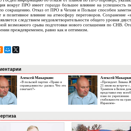
о Госдеп информацию об отказе от планов по ПРО опроверг, указав,
ция вокруг ПРО имеет гораздо большее влияние на успешность п
по сокращению. Отказ от ПРО в Чехии и Польше способен заметно
т и позитивное влияние на атмосферу переговоров. Сохранение «
, является следствием неудовлетворительности общего уровня двус
ной возможного срыва подготовки нового соглашения по СНВ. Отс
ении преждевременен, равно как и оптимизм.
ментарии
Алексей Макаркин:
Алексей Макарки
«В польской партии «Право и
«Президент Ливана 
справедливость» раскол. Что это
21 июля на встрече 
означает?»
Трампом в Белом до
представил ему все
план по укреплению
стабильности на гран
Израилем»
ертиза