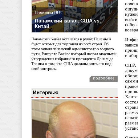
поясн
ощуще
Политком.RU
нужен
выйти
Панамский канал: США vs.
собес
Китай
возвр
Панамский канал останется в руках Панамы и
Инфор
будет открыт для торговли из всех стран. Об
завис
этом заявил панамский администратор водного
принц
пути, Рикаурте Васкес который назвал опасными
и обо
утверждения избранного президента Дональда
Трампа о том, что США должны взять его под
США п
свой контроль.
докум
оборо
подробнее
самми
право
приня
Интервью
Хантс
состо
стран
разме
неназ
разме
устано