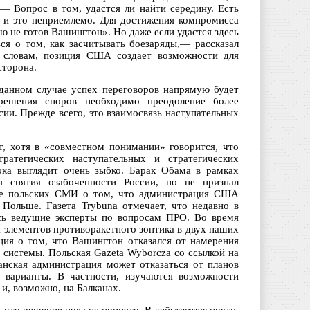
 Вопрос в том, удастся ли найти середину. Есть
 и это неприемлемо. Для достижения компромисса
ю не готов Вашингтон». Но даже если удастся здесь
ся о том, как засчитывать боезаряды,— рассказал
о словам, позиция США создает возможности для
сторона.
данном случае успех переговоров напрямую будет
зрешения споров необходимо преодоление более
ии. Прежде всего, это взаимосвязь наступательных
, хотя в «совместном понимании» говорится, что
атегических наступательных и стратегических
ка выглядит очень зыбко. Барак Обама в рамках
я снятия озабоченности России, но не признал
ные польских СМИ о том, что администрация США
Польше. Газета Trybuna отмечает, что недавно в
ись ведущие эксперты по вопросам ПРО. Во время
 элементов противоракетного зонтика в двух наших
ия о том, что Вашингтон отказался от намерения
 системы. Польская Gazeta Wyborcza со ссылкой на
нская администрация может отказаться от планов
варианты. В частности, изучаются возможности
и, возможно, на Балканах.