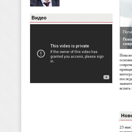
Видео
Поли
Поко
совр
Поколе
основн
совреме
принци
интегр
послед
значит
вспять 
Нов
23 мая
полити