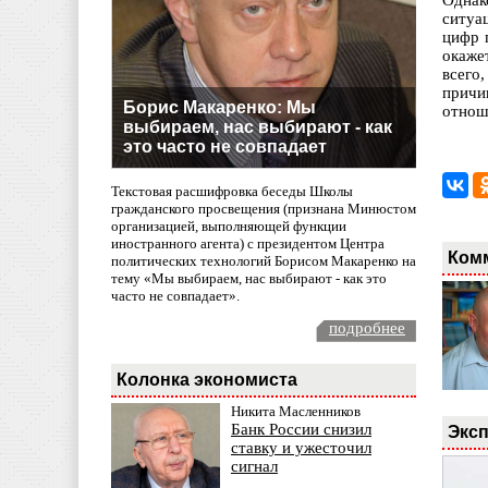
Однак
ситуа
цифр 
окаже
всего
причи
Борис Макаренко: Мы
отнош
выбираем, нас выбирают - как
это часто не совпадает
Текстовая расшифровка беседы Школы
гражданского просвещения (признана Минюстом
организацией, выполняющей функции
иностранного агента) с президентом Центра
Ком
политических технологий Борисом Макаренко на
тему «Мы выбираем, нас выбирают - как это
часто не совпадает».
подробнее
Колонка экономиста
Никита Масленников
Банк России снизил
Эксп
ставку и ужесточил
сигнал