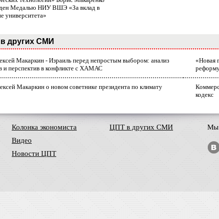
ден Медалью НИУ ВШЭ «За вклад в
ие университета»
в других СМИ
лексей Макаркин - Израиль перед непростым выбором: анализ
«Новая 
в и перспектив в конфликте с ХАМАС
реформ
ексей Макаркин о новом советнике президента по климату
Коммерс
кодекс
Колонка экономиста
ЦПТ в других СМИ
Мы 
Видео
Новости ЦПТ