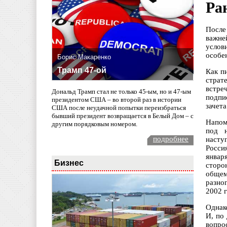
Ра
После
важне
услов
особе
Борис Макаренко
Трамп 47-ой
Как п
страт
встре
Дональд Трамп стал не только 45-ым, но и 47-ым
подпи
президентом США – во второй раз в истории
зачет
США после неудачной попытки переизбраться
бывший президент возвращается в Белый Дом – с
Напом
другим порядковым номером.
под н
подробнее
насту
Росси
январ
Бизнес
сторо
общем
разно
2002 г
Однак
И, по
вопро