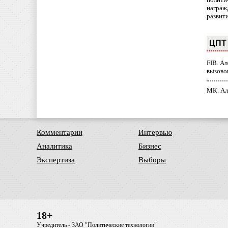
награж
развит
ЦПТ 
FIB. А
вызово
МК. Ал
Комментарии
Интервью
Аналитика
Бизнес
Экспертиза
Выборы
18+
Учредитель - ЗАО "Политические технологии"