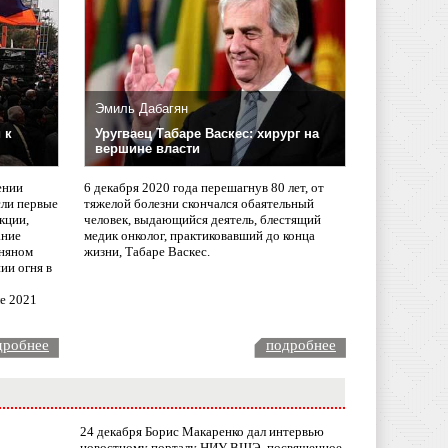
Эмиль Дабагян
 к
Уругваец Табаре Васкес: хирург на
вершине власти
ении
6 декабря 2020 года перешагнув 80 лет, от
сли первые
тяжелой болезни скончался обаятельный
кции,
человек, выдающийся деятель, блестящий
ание
медик онколог, практиковавший до конца
няном
жизни, Табаре Васкес.
ии огня в
ле 2021
дробнее
подробнее
24 декабря Борис Макаренко дал интервью
новостному порталу НИУ ВШЭ, посвященное