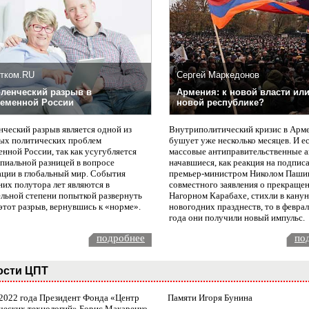
тком.RU
Сергей Маркедонов
ленческий разрыв в
Армения: к новой власти или
еменной России
новой республике?
нческий разрыв является одной из
Внутриполитический кризис в Арм
ых политических проблем
бушует уже несколько месяцев. И е
нной России, так как усугубляется
массовые антиправительственные а
пиальной разницей в вопросе
начавшиеся, как реакция на подпис
ации в глобальный мир. События
премьер-министром Николом Паши
них полутора лет являются в
совместного заявления о прекращен
ельной степени попыткой развернуть
Нагорном Карабахе, стихли в канун
этот разрыв, вернувшись к «норме».
новогодних празднеств, то в февра
года они получили новый импульс.
подробнее
по
ости ЦПТ
 2022 года Президент Фонда «Центр
Памяти Игоря Бунина
ческих технологий» Борис Макаренко