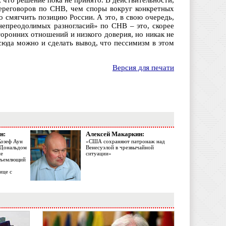
 что решение пока не принято. В действительности,
ереговоров по СНВ, чем споры вокруг конкретных
 смягчить позицию России. А это, в свою очередь,
непреодолимых разногласий» по СНВ – это, скорее
торонних отношений и низкого доверия, но никак не
юда можно и сделать вывод, что пессимизм в этом
Версия для печати
н:
Алексей Макаркин:
Жозеф Аун
«США сохраняют патронаж над
с Дональдом
Венесуэлой в чрезвычайной
ме
ситуации»
объемлющий
ице с