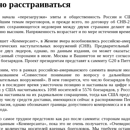
но расстраиваться
 начала «перезагрузки» элиты и общественность России и С
йшим темам переговоров, и прежде всего, по договору об СНВ-2
иях сохраняющегося недоверия между двумя странами делают в
нно высоким. Напряженность возрастает и по мере истечения време
ишет «Коммерсант», в Женеве вчера возобновились российско-аме
егических наступательных вооружений (СНВ). Предварительны
че двух лидеров, однако, по данным издания, он может оказать
санный сторонами в июле. Москва и Вашингтон не могут согласо
а боезарядов. Проект президентам представят к саммиту G20 в Питт
ним, что в рамках российско-американского саммита вначале и
азванием «Совместное понимание по вопросу о дальнейших
пательных вооружений». В нем говорится, что число боезарядов 
я в последнее время ужесточила позицию и настаивала на цифре 
я у США насчитывалось 1098 носителей и 5576 боезарядов, у Росс
на настаивала на их радикальном сокращении, тогда как США предл
у числу средств доставки, имеющихся сейчас в распоряжении Пе
гласия, однако обозначают границы допустимого компромисса и в л
ода.
о самое трудное предстояло как раз после саммита: сторонам над
 данным «Коммерсанта», пока это не очень получается. «Очевидно
се количества носителей ядерных боеголовок. Мы требуем остан