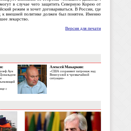
 могут в случае чего защитить Северную Корею от
ский режим и хочет договариваться. В России, где
од к внешней политике должен был понятен. Именно
шее лекарство.
Версия для печати
н:
Алексей Макаркин:
Жозеф Аун
«США сохраняют патронаж над
с Дональдом
Венесуэлой в чрезвычайной
ме
ситуации»
объемлющий
ице с