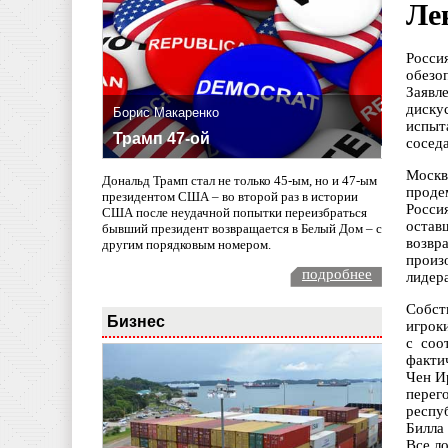
Ле
Росси
обезо
Заявл
диску
Борис Макаренко
испыт
Трамп 47-ой
соседа
Москв
Дональд Трамп стал не только 45-ым, но и 47-ым
проде
президентом США – во второй раз в истории
Росси
США после неудачной попытки переизбраться
остав
бывший президент возвращается в Белый Дом – с
возвр
другим порядковым номером.
произ
подробнее
лидер
Собст
Бизнес
игрок
с соо
факти
Чен И
перег
респу
Билла
Все л