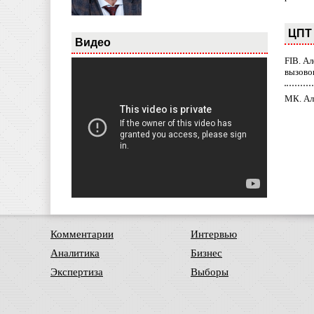
ЦПТ 
Видео
FIB. А
вызово
МК. Ал
Комментарии
Интервью
Аналитика
Бизнес
Экспертиза
Выборы