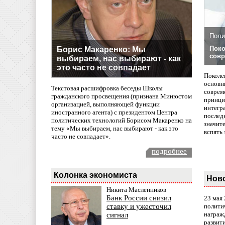
Поли
Поко
Борис Макаренко: Мы
совр
выбираем, нас выбирают - как
это часто не совпадает
Поколе
основн
Текстовая расшифровка беседы Школы
совреме
гражданского просвещения (признана Минюстом
принци
организацией, выполняющей функции
интегр
иностранного агента) с президентом Центра
послед
политических технологий Борисом Макаренко на
значит
тему «Мы выбираем, нас выбирают - как это
вспять 
часто не совпадает».
подробнее
Колонка экономиста
Нов
Никита Масленников
Банк России снизил
23 мая
полити
ставку и ужесточил
награж
сигнал
развит