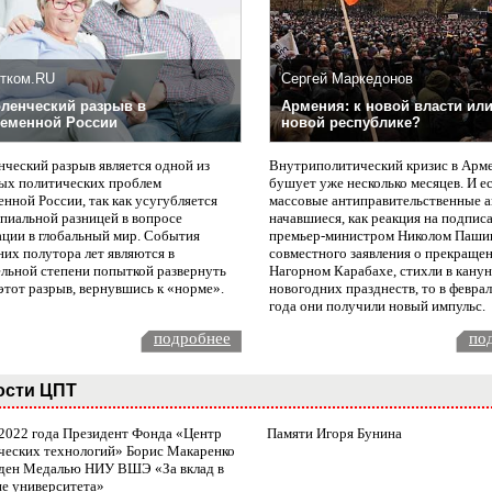
тком.RU
Сергей Маркедонов
ленческий разрыв в
Армения: к новой власти или
еменной России
новой республике?
нческий разрыв является одной из
Внутриполитический кризис в Арм
ых политических проблем
бушует уже несколько месяцев. И е
нной России, так как усугубляется
массовые антиправительственные а
пиальной разницей в вопросе
начавшиеся, как реакция на подпис
ации в глобальный мир. События
премьер-министром Николом Паши
них полутора лет являются в
совместного заявления о прекращен
ельной степени попыткой развернуть
Нагорном Карабахе, стихли в канун
этот разрыв, вернувшись к «норме».
новогодних празднеств, то в февра
года они получили новый импульс.
подробнее
по
ости ЦПТ
 2022 года Президент Фонда «Центр
Памяти Игоря Бунина
ческих технологий» Борис Макаренко
ден Медалью НИУ ВШЭ «За вклад в
ие университета»