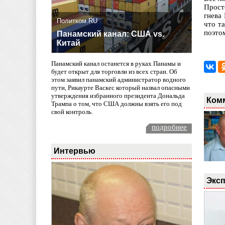
Прост
гнева
Политком.RU
что т
поэто
Панамский канал: США vs.
Китай
Панамский канал останется в руках Панамы и
будет открыт для торговли из всех стран. Об
этом заявил панамский администратор водного
пути, Рикаурте Васкес который назвал опасными
утверждения избранного президента Дональда
Ком
Трампа о том, что США должны взять его под
свой контроль.
подробнее
Интервью
Эксп