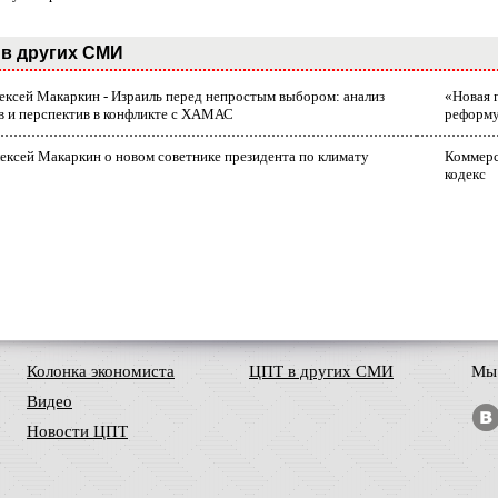
в других СМИ
лексей Макаркин - Израиль перед непростым выбором: анализ
«Новая 
в и перспектив в конфликте с ХАМАС
реформ
ексей Макаркин о новом советнике президента по климату
Коммерс
кодекс
Колонка экономиста
ЦПТ в других СМИ
Мы 
Видео
Новости ЦПТ