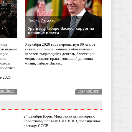
Эмиль Дабагян
 к
Уругваец Табаре Васкес: хирург на
вершине власти
ении
6 декабря 2020 года перешагнув 80 лет, от
сли первые
тяжелой болезни скончался обаятельный
кции,
человек, выдающийся деятель, блестящий
ание
медик онколог, практиковавший до конца
няном
жизни, Табаре Васкес.
ии огня в
ле 2021
дробнее
подробнее
24 декабря Борис Макаренко дал интервью
новостному порталу НИУ ВШЭ, посвященное
распаду СССР