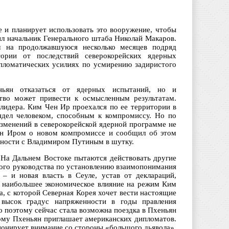
е и планирует использовать это вооружение, чтобы
ил начальник Генерального штаба Николай Макаров.
ом на продолжавшуюся несколько месяцев подряд
ории от последствий северокорейских ядерных
пломатических усилиях по усмирению задиристого
ньян отказаться от ядерных испытаний, но и
ство может привести к осмысленным результатам.
 лидера. Ким Чен Ир проехался по ее территории в
ядел человеком, способным к компромиссу. Но по
изменений в северокорейской ядерной программе не
Чен Иром о новом компромиссе и сообщил об этом
нности с Владимиром Путиным в шутку.
. На Дальнем Востоке пытаются действовать другие
кого руководства по установлению взаимопонимания
– и новая власть в Сеуле, устав от деклараций,
 наибольшее экономическое влияние на режим Ким
, с которой Северная Корея хочет вести настоящие
высок градус напряженности в годы правления
 поэтому сейчас стала возможна поездка в Пхеньян
тому Пхеньян приглашает американских дипломатов.
мпонирует внимание со стороны «большого дьявола».