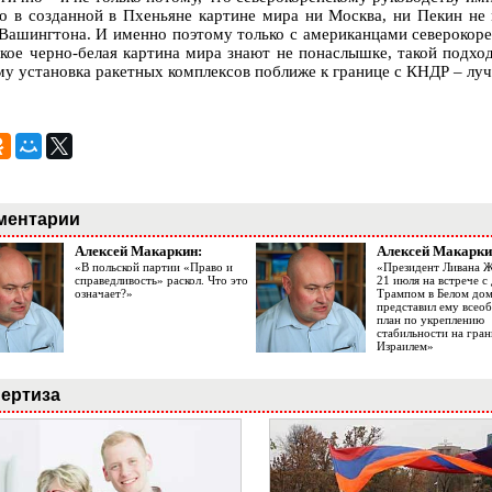
о в созданной в Пхеньяне картине мира ни Москва, ни Пекин не
 Вашингтона. И именно поэтому только с американцами северокорей
акое черно-белая картина мира знают не понаслышке, такой подх
му установка ракетных комплексов поближе к границе с КНДР – луч
ментарии
Алексей Макаркин:
Алексей Макарки
«В польской партии «Право и
«Президент Ливана 
справедливость» раскол. Что это
21 июля на встрече 
означает?»
Трампом в Белом до
представил ему все
план по укреплению
стабильности на гран
Израилем»
ертиза