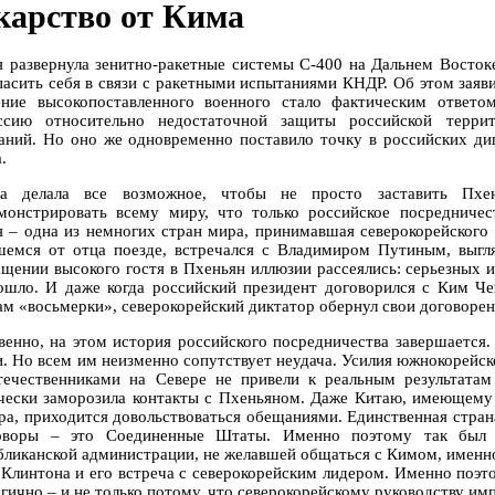
карство от Кима
я развернула зенитно-ракетные системы С-400 на Дальнем Восток
пасить себя в связи с ракетными испытаниями КНДР. Об этом заяв
ение высокопоставленного военного стало фактическим ответ
ссию относительно недостаточной защиты российской террит
аний. Но оно же одновременно поставило точку в российских ди
.
а делала все возможное, чтобы не просто заставить Пхе
монстрировать всему миру, что только российское посредниче
я – одна из немногих стран мира, принимавшая северокорейского
шемся от отца поезде, встречался с Владимиром Путиным, выгл
ащении высокого гостя в Пхеньян иллюзии рассеялись: серьезных 
ошло. И даже когда российский президент договорился с Ким 
ам «восьмерки», северокорейский диктатор обернул свои договоре
венно, на этом история российского посредничества завершается
и. Но всем им неизменно сопутствует неудача. Усилия южнокорейс
течественниками на Севере не привели к реальным результатам 
чески заморозила контакты с Пхеньяном. Даже Китаю, имеющему
ра, приходится довольствоваться обещаниями. Единственная страна
оворы – это Соединенные Штаты. Именно поэтому так был 
бликанской администрации, не желавшей общаться с Кимом, именно
 Клинтона и его встреча с северокорейским лидером. Именно поэ
огично – и не только потому, что северокорейскому руководству и