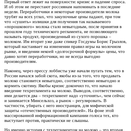
Первый ответ лежит на поверхности: кризис и падение спроса.
И об этом не перестают россиянам напоминать в последние
недели. Переработчики и некоторые производители молока
трубят на всех углах, что закупочные цены падают, при том
что «сушить» излишки для получения так называемого
«порошкового» молока стало невыгодным, после принятия в
прошлом году технического регламента, не позволяющего
называть продукт, произведенный из сухого порошка –
молоком. Им вторит уже даже спикер Госдумы Борис Грызлов,
который настаивает на изменении правил игры на молочном
рынке, и введении некоей «долгосрочной формулы» цены, что
давно хотят переработчики, но не всегда выгодно
производителям.
Наконец, через прессу лоббисты уже начали пугать тем, что в
России начался забой скота, якобы из-за того, что продавать
молоко становится невыгодно, соответственно невыгодно и
кормить скотину. Якобы кризис докончил то, что начало
введение техрегламента на молоко. Выводов, соответственно,
ими делается два – техрегламент надо «уточнять», чем сейчас
и занимается Минсельхоз, а рынок – регулировать. В
частности, убирать с него иностранцев, для мифической
защиты «отечественных производителей». На фоне этой
массированной информационной кампании голоса тех, кто
выступает против, практически не слышны.
Но именно история с техрегламентом на молоко – это вторая