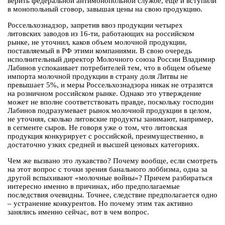
верить федеральной антимонопольной службе, еще и вступили
в монопольный сговор, завышая цены на свою продукцию.
Россельхознадзор, запретив ввоз продукции четырех
литовских заводов из 16-ти, работающих на российском
рынке, не уточнил, каков объем молочной продукции,
поставляемый в РФ этими компаниями. В свою очередь
исполнительный директор Молочного союза России Владимир
Лабинов успокаивает потребителей тем, что в общем объеме
импорта молочной продукции в страну доля Литвы не
превышает 5%, и меры Россельхознадзора никак не отразятся
на розничном российском рынке. Однако это утверждение
может не вполне соответствовать правде, поскольку господин
Лабинов подразумевает рынок молочной продукции в целом,
не уточняя, сколько литовские продукты занимают, например,
в сегменте сыров. Не говоря уже о том, что литовская
продукция конкурирует с российской, преимущественно, в
достаточно узких средней и высшей ценовых категориях.
Чем же вызвано это лукавство? Почему вообще, если смотреть
на этот вопрос с точки зрения банального лоббизма, одна за
другой вспыхивают «молочные войны»? Причем разбираться
интересно именно в причинах, ибо предполагаемые
последствия очевидны. Точнее, следствие предполагается одно
– устранение конкурентов. Но почему этим так активно
занялись именно сейчас, вот в чем вопрос.