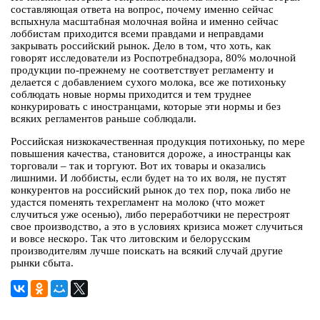
составляющая ответа на вопрос, почему именно сейчас
вспыхнула масштабная молочная война и именно сейчас
лоббистам приходится всеми правдами и неправдами
закрывать российский рынок. Дело в том, что хоть, как
говорят исследователи из Роспотребнадзора, 80% молочной
продукции по-прежнему не соответствует регламенту и
делается с добавлением сухого молока, все же потихоньку
соблюдать новые нормы приходится и тем труднее
конкурировать с иностранцами, которые эти нормы и без
всяких регламентов раньше соблюдали.
Российская низкокачественная продукция потихоньку, по мере
повышения качества, становится дороже, а иностранцы как
торговали – так и торгуют. Вот их товары и оказались
лишними. И лоббисты, если будет на то их воля, не пустят
конкурентов на российский рынок до тех пор, пока либо не
удастся поменять техрегламент на молоко (что может
случиться уже осенью), либо переработчики не перестроят
свое производство, а это в условиях кризиса может случиться
и вовсе нескоро. Так что литовским и белорусским
производителям лучше поискать на всякий случай другие
рынки сбыта.