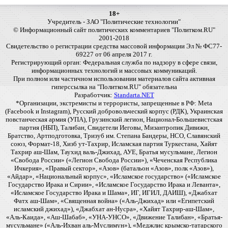
18+
Учредитель - ЗАО "Политические технологии"
© Информационный сайт политических комментариев "Политком.RU"
2001-2018
Свидетельство о регистрации средства массовой информации Эл № ФС77-
69227 от 06 апреля 2017 г.
Регистрирующий орган: Федеральная служба по надзору в сфере связи,
информационных технологий и массовых коммуникаций.
При полном или частичном использовании материалов сайта активная
гиперссылка на "Политком.RU" обязательна
Разработчик:
Standarta.NET
*Организации, экстремисты и террористы, запрещенные в РФ: Meta
(Facebook и Instagram), Русский добровольческий корпус (РДК), Украинская
повстанческая армия (УПА), Грузинский легион, Национал-Большевистская
партия (НБП), Талибан, Свидетели Иеговы, Мизантропик Дивижн,
Братство, Артподготовка, Тризуб им. Степана Бандеры, НСО, Славянский
союз, Формат-18, Хизб ут-Тахрир, Исламская партия Туркестана, Хайят
Тахрир аш-Шам, Таухид валь-Джихад, АУЕ, Братья мусульмане, Легион
«Свобода России» («Легион Свобода России»), «Чеченская Республика
Ичкерия», «Правый сектор», «Азов» (батальон «Азов», полк «Азов»),
«Айдар», «Национальный корпус», «Исламское государство» («Исламское
Государство Ирака и Сирии», «Исламское Государство Ирака и Леванта»,
«Исламское Государство Ирака и Шама», ИГ, ИГИЛ, ДАИШ), «Джабхат
Фатх аш-Шам», «Священная война» («Аль-Джихад» или «Египетский
исламский джихад»), «Джабхат ан-Нусра», «Хайят Тахрир-аш-Шам»,
«Аль-Каида», «Аш-Шабаб», «УНА-УНСО», «Движение Талибан», «Братья-
мусульмане» («Аль-Ихван аль-Муслимун»), «Меджлис крымско-татарского