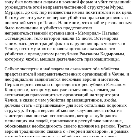
году был похищен лицами в военной форме и убит тогдашний
руководитель этой неправительственной структуры Мурад
Мурадов, до сих пор неизвестны имена похитителей и их цели.
К тому же это уже и не первое убийство правозащитников за
последний месяц в Чечне. Напомним, что крайне резонансным
было похищение и убийство представителя
неправительственной организации «Мемориал» Натальи
Эстемировой, тело которой нашли 15 июля. Эстемирова
занималась регистраций фактов нарушения прав человека в
Чечне, поэтому многие правозащитники связывали это
убийство с президентом республики Рамзаном Кадыровым,
которому, якобы, мешала деятельность правозащитницы.
Сейчас эксперты и наблюдатели связывают оба убийства
представителей неправительственных организаций в Чечне, и
неофициально выдвигаются несколько версий и мотивов.
Первая версия связана с президентом республики Рамзаном
Кадыровым, которому, как уже отмечалось, невыгодна
активизация правозащитных организаций на территории
Чечни, в связи с чем убийства правозащитников, якобы,
должны стать «страшилками» для всех остальных подобных
структур. Вторая версия объясняет случившиеся события
заинтересованностью «силовиков», которые «убирают»
мешающих им людей, привлекают к республике внимание,
обосновывая необходимость своего влияния на регион. Третья
версия традиционно связана с «теорией заговоров», в рамках
которой ответственность за убийства правозащитников