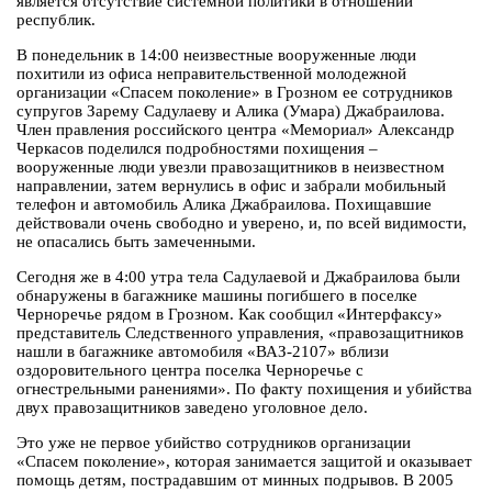
является отсутствие системной политики в отношении
республик.
В понедельник в 14:00 неизвестные вооруженные люди
похитили из офиса неправительственной молодежной
организации «Спасем поколение» в Грозном ее сотрудников
супругов Зарему Садулаеву и Алика (Умара) Джабраилова.
Член правления российского центра «Мемориал» Александр
Черкасов поделился подробностями похищения –
вооруженные люди увезли правозащитников в неизвестном
направлении, затем вернулись в офис и забрали мобильный
телефон и автомобиль Алика Джабраилова. Похищавшие
действовали очень свободно и уверено, и, по всей видимости,
не опасались быть замеченными.
Сегодня же в 4:00 утра тела Садулаевой и Джабраилова были
обнаружены в багажнике машины погибшего в поселке
Черноречье рядом в Грозном. Как сообщил «Интерфаксу»
представитель Следственного управления, «правозащитников
нашли в багажнике автомобиля «ВАЗ-2107» вблизи
оздоровительного центра поселка Черноречье с
огнестрельными ранениями». По факту похищения и убийства
двух правозащитников заведено уголовное дело.
Это уже не первое убийство сотрудников организации
«Спасем поколение», которая занимается защитой и оказывает
помощь детям, пострадавшим от минных подрывов. В 2005