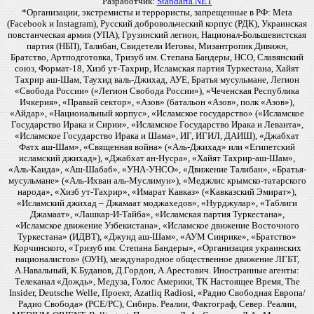
Разработчик:
Standarta.NET
*Организации, экстремисты и террористы, запрещенные в РФ: Meta
(Facebook и Instagram), Русский добровольческий корпус (РДК), Украинская
повстанческая армия (УПА), Грузинский легион, Национал-Большевистская
партия (НБП), Талибан, Свидетели Иеговы, Мизантропик Дивижн,
Братство, Артподготовка, Тризуб им. Степана Бандеры, НСО, Славянский
союз, Формат-18, Хизб ут-Тахрир, Исламская партия Туркестана, Хайят
Тахрир аш-Шам, Таухид валь-Джихад, АУЕ, Братья мусульмане, Легион
«Свобода России» («Легион Свобода России»), «Чеченская Республика
Ичкерия», «Правый сектор», «Азов» (батальон «Азов», полк «Азов»),
«Айдар», «Национальный корпус», «Исламское государство» («Исламское
Государство Ирака и Сирии», «Исламское Государство Ирака и Леванта»,
«Исламское Государство Ирака и Шама», ИГ, ИГИЛ, ДАИШ), «Джабхат
Фатх аш-Шам», «Священная война» («Аль-Джихад» или «Египетский
исламский джихад»), «Джабхат ан-Нусра», «Хайят Тахрир-аш-Шам»,
«Аль-Каида», «Аш-Шабаб», «УНА-УНСО», «Движение Талибан», «Братья-
мусульмане» («Аль-Ихван аль-Муслимун»), «Меджлис крымско-татарского
народа», «Хизб ут-Тахрир», «Имарат Кавказ» («Кавказский Эмират»),
«Исламский джихад – Джамаат моджахедов», «Нурджулар», «Таблиги
Джамаат», «Лашкар-И-Тайба», «Исламская партия Туркестана»,
«Исламское движение Узбекистана», «Исламское движение Восточного
Туркестана» (ИДВТ), «Джунд аш-Шам», «АУМ Синрике», «Братство»
Корчинского, «Тризуб им. Степана Бандеры», «Организация украинских
националистов» (ОУН), международное общественное движение ЛГБТ,
А.Навальный, К.Буданов, Д.Гордон, А.Арестович. Иностранные агенты:
Телеканал «Дождь», Медуза, Голос Америки, ТК Настоящее Время, The
Insider, Deutsche Welle, Проект, Azatliq Radiosi, «Радио Свободная Европа/
Радио Свобода» (PCE/PC), Сибирь. Реалии, Фактограф, Север. Реалии,