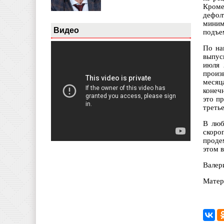
Кроме
дефол
миним
Видео
подъем
По на
выпус
июля 
произ
месяц
конеч
это п
треть
В люб
скоро
проде
этом 
Валер
Матер