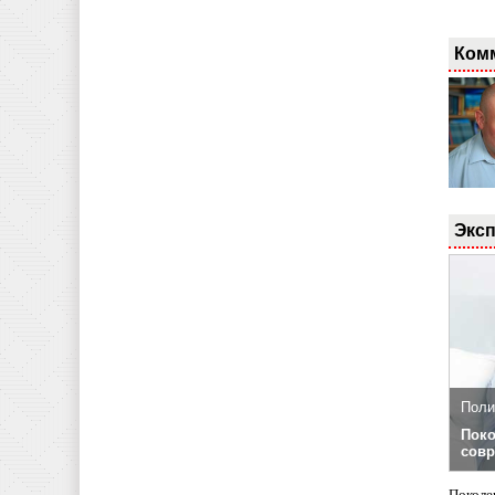
Ком
Эксп
Поли
Поко
совр
Поколе