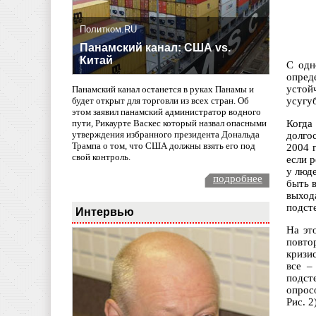
Политком.RU
Панамский канал: США vs.
Китай
С одн
опред
устой
Панамский канал останется в руках Панамы и
усугуб
будет открыт для торговли из всех стран. Об
этом заявил панамский администратор водного
Когда
пути, Рикаурте Васкес который назвал опасными
утверждения избранного президента Дональда
долго
Трампа о том, что США должны взять его под
2004 
свой контроль.
если 
у люде
подробнее
быть 
выход
подст
Интервью
На эт
повто
кризи
все –
подст
опрос
Рис. 2)