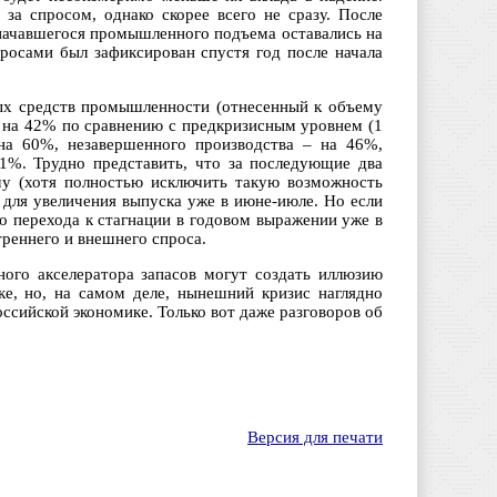
 за спросом, однако скорее всего не сразу. После
е начавшегося промышленного подъема оставались на
росами был зафиксирован спустя год после начала
ых средств промышленности (отнесенный к объему
. на 42% по сравнению с предкризисным уровнем (1
 на 60%, незавершенного производства – на 46%,
1%. Трудно представить, что за последующие два
му (хотя полностью исключить такую возможность
 для увеличения выпуска уже в июне-июле. Но если
о перехода к стагнации в годовом выражении уже в
реннего и внешнего спроса.
ого акселератора запасов могут создать иллюзию
ке, но, на самом деле, нынешний кризис наглядно
сийской экономике. Только вот даже разговоров об
Версия для печати