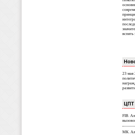
основн
совреме
принци
интегр
послед
значит
вспять 
Нов
23 мая
полити
награж
развит
ЦПТ 
FIB. А
вызово
МК. Ал