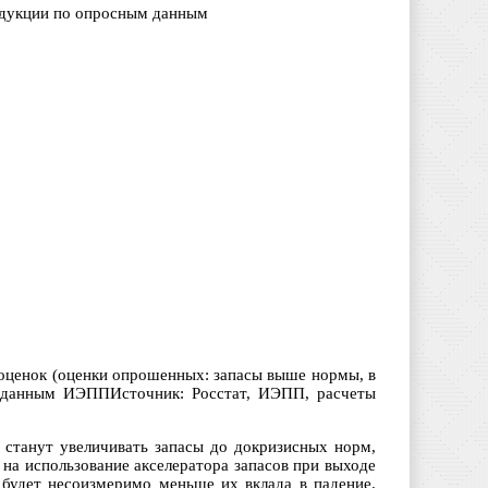
одукции по опросным данным
 оценок (оценки опрошенных: запасы выше нормы, в
 данным ИЭППИсточник: Росстат, ИЭПП, расчеты
я станут увеличивать запасы до докризисных норм,
на использование акселератора запасов при выходе
е будет несоизмеримо меньше их вклада в падение.