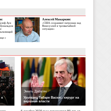
н:
Алексей Макаркин:
Жозеф Аун
«США сохраняют патронаж над
с Дональдом
Венесуэлой в чрезвычайной
ме
ситуации»
объемлющий
ице с
Эмиль Дабагян
 к
Уругваец Табаре Васкес: хирург на
вершине власти
ении
6 декабря 2020 года перешагнув 80 лет, от