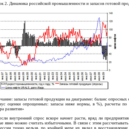
ок 2. Динамика российской промышленности и запасов готовой пр
чание: запасы готовой продукции на диаграмме: баланс опросных
ус оценки опрощенных: запасы ниже нормы, в %), расчеты по
ра развития»
если внутренний спрос вскоре начнет расти, вряд ли предприяти
ые явно можно считать избыточными. В связи с этим рассчитывать 
цессии точно нельзя, по крайней мере их вклад в восстановлени