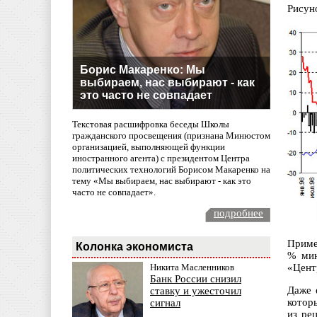
Рисун
Борис Макаренко: Мы
выбираем, нас выбирают - как
это часто не совпадает
Текстовая расшифровка беседы Школы
гражданского просвещения (признана Минюстом
организацией, выполняющей функции
иностранного агента) с президентом Центра
политических технологий Борисом Макаренко на
тему «Мы выбираем, нас выбирают - как это
часто не совпадает».
подробнее
Приме
Колонка экономиста
% мин
«Цент
Никита Масленников
Банк России снизил
Даже 
ставку и ужесточил
котор
сигнал
из ре