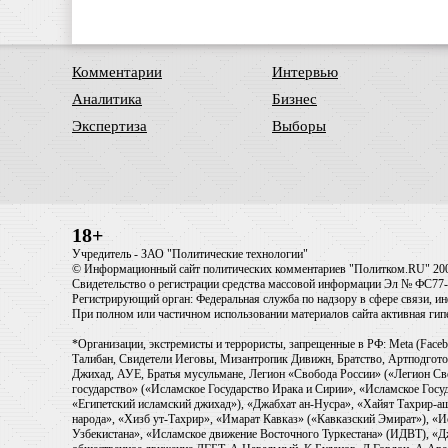
Комментарии
Интервью
Аналитика
Бизнес
Экспертиза
Выборы
18+
Учредитель - ЗАО "Политические технологии"
© Информационный сайт политических комментариев "Политком.RU" 20
Свидетельство о регистрации средства массовой информации Эл № ФС77-6
Регистрирующий орган: Федеральная служба по надзору в сфере связи, 
При полном или частичном использовании материалов сайта активная ги
*Организации, экстремисты и террористы, запрещенные в РФ: Meta (Faceb
Талибан, Свидетели Иеговы, Мизантропик Дивижн, Братство, Артподготов
Джихад, АУЕ, Братья мусульмане, Легион «Свобода России» («Легион Св
государство» («Исламское Государство Ирака и Сирии», «Исламское Го
«Египетский исламский джихад»), «Джабхат ан-Нусра», «Хайят Тахрир
народа», «Хизб ут-Тахрир», «Имарат Кавказ» («Кавказский Эмират»), «
Узбекистана», «Исламское движение Восточного Туркестана» (ИДВТ), «