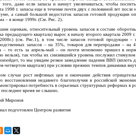
 того, даже если запасы и начнут увеличиваться, чтобы поспеть
та 1998 г. запасы еще в течение почти двух с половиной лет посл
уме, а самый большой недостаток запасов готовой продукции оп
а – в конце 1999г. (См. Рис. 2).
шим оценкам, относительный уровень запасов в составе оборотн
ка предыдущего квартала) вырос к началу второго квартала 2009 г
2008г.) (см. Рис.1), в том числе запасов готовой продукции –
водственных запасов – на 35%, товаров для перепродажи – на 4
а – то есть за апрель-май – он почти мгновенно пришел в нор
но нельзя), так чтобы их снизившийся уровень послужил стимулом
роизойдет, то мы увидим резкое замедление падения ВВП (вплоть д
ем-четвертом квартале) при условии прежних темпов динамики внут
ом случае рост нефтяных цен и окончание действия отрицательн
го восстановления недавнего благополучия в российской экономи
монстрировал потребность в серьезных структурных реформах в рос
в последнее время не слышно.
ий Миронов
иал подготовлен Центром развития