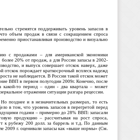
тельно стремятся поддерживать уровень запасов в
 что объем продаж в связи с сокращением спроса
временно приостанавливая производство и визуально
нию с продажами – для американской экономики
 более 20% от продаж, а для России запасы в 2002-
зводство, и выпуск совершает отскок наверх, даже
кой отскок порождает краткосрочный всплеск надежд
 роста не наблюдается. В России такой отскок может
ение ВВП в первом полугодии 2009г. Конечно, после
а какой-то период – один - два квартала – может
 зеркальное отражении ситуации разгара рецессии.
 Но позднее и в незначительных размерах, то есть
ело в том, что уровень запасов в перегретой перед
дыдущими годами – примерно до 28% ВВП: запасали
отовую продукцию – рассчитывая на рост спроса,
т к рубежу 200 долл. за баррель и т.д. По данным
е 2009 г. оценивали запасы как «выше нормы» (См.