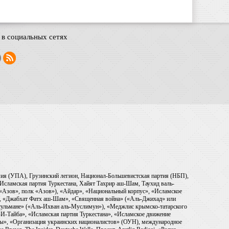
в социальных сетях
рмия (УПА), Грузинский легион, Национал-Большевистская партия (НБП),
Исламская партия Туркестана, Хайят Тахрир аш-Шам, Таухид валь-
 «Азов», полк «Азов»), «Айдар», «Национальный корпус», «Исламское
), «Джабхат Фатх аш-Шам», «Священная война» («Аль-Джихад» или
ульмане» («Аль-Ихван аль-Муслимун»), «Меджлис крымско-татарского
И-Тайба», «Исламская партия Туркестана», «Исламское движение
ры», «Организация украинских националистов» (ОУН), международное