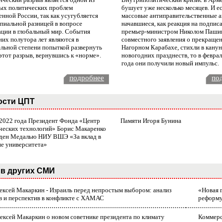
ых политических проблем
бушует уже несколько месяцев. И е
нной России, так как усугубляется
массовые антиправительственные а
пиальной разницей в вопросе
начавшиеся, как реакция на подпис
ации в глобальный мир. События
премьер-министром Николом Паши
них полутора лет являются в
совместного заявления о прекращен
ельной степени попыткой развернуть
Нагорном Карабахе, стихли в канун
этот разрыв, вернувшись к «норме».
новогодних празднеств, то в февра
года они получили новый импульс.
подробнее
по
ости ЦПТ
 2022 года Президент Фонда «Центр
Памяти Игоря Бунина
ческих технологий» Борис Макаренко
ден Медалью НИУ ВШЭ «За вклад в
ие университета»
в других СМИ
лексей Макаркин - Израиль перед непростым выбором: анализ
«Новая 
в и перспектив в конфликте с ХАМАС
реформ
ексей Макаркин о новом советнике президента по климату
Коммерс