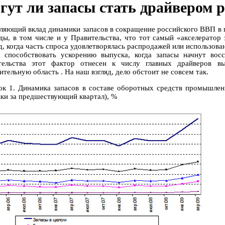
гут ли запасы стать драйвером р
ляющий вклад динамики запасов в сокращение российского ВВП в 
ды, в том числе и у Правительства, что тот самый «акселератор 
д, когда часть спроса удовлетворялась распродажей или использова
 способствовать ускорению выпуска, когда запасы начнут вос
тельства этот фактор отнесен к числу главных драйверов
тельную область . На наш взгляд, дело обстоит не совсем так.
ок 1. Динамика запасов в составе оборотных средств промышлен
зки за предшествующий квартал), %