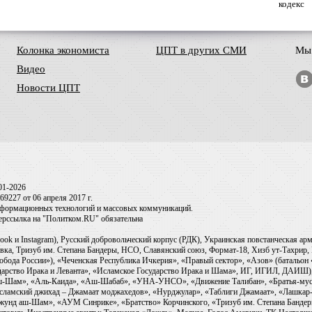
кодекс
Колонка экономиста
ЦПТ в других СМИ
Мы 
Видео
Новости ЦПТ
01-2026
9227 от 06 апреля 2017 г.
информационных технологий и массовых коммуникаций.
перссылка на "Политком.RU" обязательна
ook и Instagram), Русский добровольческий корпус (РДК), Украинская повстанческая а
ка, Тризуб им. Степана Бандеры, НСО, Славянский союз, Формат-18, Хизб ут-Тахрир, 
обода России»), «Чеченская Республика Ичкерия», «Правый сектор», «Азов» (батальон
сударство Ирака и Леванта», «Исламское Государство Ирака и Шама», ИГ, ИГИЛ, ДАИШ
-аш-Шам», «Аль-Каида», «Аш-Шабаб», «УНА-УНСО», «Движение Талибан», «Братья-мус
Исламский джихад – Джамаат моджахедов», «Нурджулар», «Таблиги Джамаат», «Лашкар-
Джунд аш-Шам», «АУМ Синрике», «Братство» Корчинского, «Тризуб им. Степана Банде