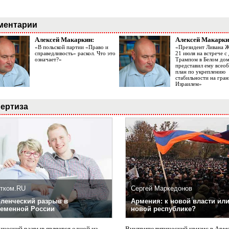
ментарии
Алексей Макаркин:
Алексей Макарки
«В польской партии «Право и
«Президент Ливана 
справедливость» раскол. Что это
21 июля на встрече 
означает?»
Трампом в Белом до
представил ему все
план по укреплению
стабильности на гран
Израилем»
ертиза
тком.RU
Сергей Маркедонов
ленческий разрыв в
Армения: к новой власти или
еменной России
новой республике?
нческий разрыв является одной из
Внутриполитический кризис в Арм