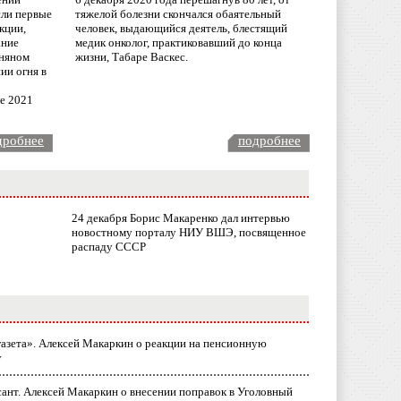
сли первые
тяжелой болезни скончался обаятельный
кции,
человек, выдающийся деятель, блестящий
ание
медик онколог, практиковавший до конца
няном
жизни, Табаре Васкес.
ии огня в
ле 2021
дробнее
подробнее
24 декабря Борис Макаренко дал интервью
новостному порталу НИУ ВШЭ, посвященное
распаду СССР
газета». Алексей Макаркин о реакции на пенсионную
у
ант. Алексей Макаркин о внесении поправок в Уголовный