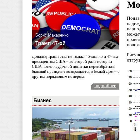
Мо
Подав
надеж
перио
может
Борис Макаренко
прави
Трамп 47-ой
положи
Рисун
Дональд Трамп стал не только 45-ым, но и 47-ым
отгру
президентом США – во второй раз в истории
США после неудачной попытки переизбраться
бывший президент возвращается в Белый Дом – с
другим порядковым номером.
подробнее
Бизнес