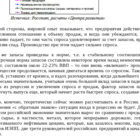
ой стороны, мировой опыт показывает, что предприятия действи
еленном отношении к объему продаж, и когда они убеждаются,
чиво падает, то они часть спроса удовлетворяют за счет запасов, 
ляя спад. Производство при этом падает сильнее спроса.
 же запасы приведены к норме, т.е. к стабильному соотноше
срочная норма запасов составляла некоторое время назад немногим
гг. составляли около 22-23% ВВП – то они вновь «включают» прои
рецессия продолжается, начиная двигаться вровень со спросом. Та
й, уставших от кризиса, и вздох разочарования, когда дальнейшего
весьма значительным, учитывая очень большой вклад запасов в пад
а из рецессии и увеличения спроса и продаж, фактор запасов н
егнуть выпуск еще, который начнет расти быстрее спроса, создавая
о, конечно, теоретически сейчас можно рассчитывать и в России.
рения «с обратным знаком» ситуации входа в рецессию не будет. Д
сом российской экономике значительно вырос по сравнению с пре
 сырье, в частности, металл, которое непрерывно дорожало, г
егиваемого нефтяными ценами, которые, как казалось многим, иду
ов ИЭПП, две трети руководителей российских предприятий в начал
.