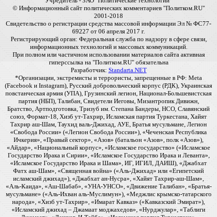
Учредитель - ЗАО "Политические технологии"
© Информационный сайт политических комментариев "Политком.RU"
2001-2018
Свидетельство о регистрации средства массовой информации Эл № ФС77-
69227 от 06 апреля 2017 г.
Регистрирующий орган: Федеральная служба по надзору в сфере связи,
информационных технологий и массовых коммуникаций.
При полном или частичном использовании материалов сайта активная
гиперссылка на "Политком.RU" обязательна
Разработчик:
Standarta.NET
*Организации, экстремисты и террористы, запрещенные в РФ: Meta
(Facebook и Instagram), Русский добровольческий корпус (РДК), Украинская
повстанческая армия (УПА), Грузинский легион, Национал-Большевистская
партия (НБП), Талибан, Свидетели Иеговы, Мизантропик Дивижн,
Братство, Артподготовка, Тризуб им. Степана Бандеры, НСО, Славянский
союз, Формат-18, Хизб ут-Тахрир, Исламская партия Туркестана, Хайят
Тахрир аш-Шам, Таухид валь-Джихад, АУЕ, Братья мусульмане, Легион
«Свобода России» («Легион Свобода России»), «Чеченская Республика
Ичкерия», «Правый сектор», «Азов» (батальон «Азов», полк «Азов»),
«Айдар», «Национальный корпус», «Исламское государство» («Исламское
Государство Ирака и Сирии», «Исламское Государство Ирака и Леванта»,
«Исламское Государство Ирака и Шама», ИГ, ИГИЛ, ДАИШ), «Джабхат
Фатх аш-Шам», «Священная война» («Аль-Джихад» или «Египетский
исламский джихад»), «Джабхат ан-Нусра», «Хайят Тахрир-аш-Шам»,
«Аль-Каида», «Аш-Шабаб», «УНА-УНСО», «Движение Талибан», «Братья-
мусульмане» («Аль-Ихван аль-Муслимун»), «Меджлис крымско-татарского
народа», «Хизб ут-Тахрир», «Имарат Кавказ» («Кавказский Эмират»),
«Исламский джихад – Джамаат моджахедов», «Нурджулар», «Таблиги