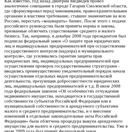
Как известно, год назад Дмитрий Медведев провел
аналогичное совещание в городе Гагарин Смоленской области,
где сформулировал перед чиновниками, правоохранительными
органами и властями требование, ставшее знаменитым на всю
Россию, перестать «кошмарить» бизнес. После этого с подачи
российского руководства были приняты нормы и законы,
призванные облегчить существование среднего и малого
бизнеса. Так, например, в декабре 2008 года президентом был
подписан федеральный закон «О защите прав юридических
лиц и индивидуальных предпринимателей при осуществлении
государственного контроля (надзора) и муниципального
контроля», где усиливались гарантии защиты прав
юридических лиц, индивидуальных предпринимателей при
осуществлении проверок государственными структурами -
вводились преимущественно уведомительный порядок начала
осуществления отдельных видов предпринимательской
деятельности, презумпция добросовестности юридических
лиц, индивидуальных предпринимателей и т.д. В июле 2008
года федеральным законом «Об особенностях отчуждения
недвижимого имущества, находящегося в государственной
собственности субъектов Российской Федерации или в
муниципальной собственности и арендуемого субъектами
малого и среднего предпринимательства, и о внесении
изменений в отдельные законодательные акты Российской
Федерации» была облегчена процедура выкупа арендуемого
имущества для малого и среднего предпринимательства. Уже в
июле 2009 года был принят федеральный закон,