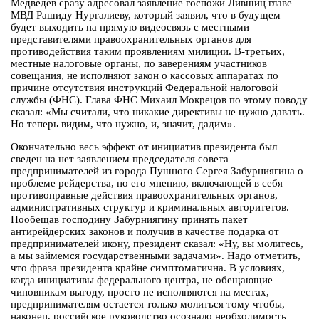
Медведев сразу адресовал заявление госпожи Лившиц главе
МВД Рашиду Нургалиеву, который заявил, что в будущем
будет выходить на прямую видеосвязь с местными
представителями правоохранительных органов для
противодействия таким проявлениям милиции. В-третьих,
местные налоговые органы, по заверениям участников
совещания, не исполняют закон о кассовых аппаратах по
причине отсутствия инструкций Федеральной налоговой
службы (ФНС). Глава ФНС Михаил Мокрецов по этому поводу
сказал: «Мы считали, что никакие директивы не нужно давать.
Но теперь видим, что нужно, и, значит, дадим».
Окончательно весь эффект от инициатив президента был
сведен на нет заявлением председателя совета
предпринимателей из города Пушного Сергея Забурниягина о
проблеме рейдерства, по его мнению, включающей в себя
противоправные действия правоохранительных органов,
административных структур и криминальных авторитетов.
Пообещав господину Забурниягину принять пакет
антирейдерских законов и получив в качестве подарка от
предпринимателей икону, президент сказал: «Ну, вы молитесь,
а мы займемся государственными задачами». Надо отметить,
что фраза президента крайне симптоматична. В условиях,
когда инициативы федерального центра, не обещающие
чиновникам выгоду, просто не исполняются на местах,
предпринимателям остается только молиться тому чтобы,
наконец, российское руководство осознало необходимость