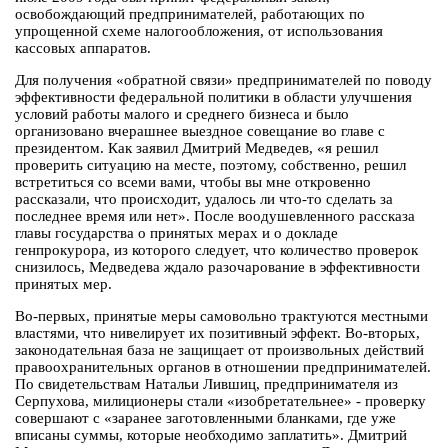
освобождающий предпринимателей, работающих по
упрощенной схеме налогообложения, от использования
кассовых аппаратов.
Для получения «обратной связи» предпринимателей по поводу
эффективности федеральной политики в области улучшения
условий работы малого и среднего бизнеса и было
организовано вчерашнее выездное совещание во главе с
президентом. Как заявил Дмитрий Медведев, «я решил
проверить ситуацию на месте, поэтому, собственно, решил
встретиться со всеми вами, чтобы вы мне откровенно
рассказали, что происходит, удалось ли что-то сделать за
последнее время или нет». После воодушевленного рассказа
главы государства о принятых мерах и о докладе
генпрокурора, из которого следует, что количество проверок
снизилось, Медведева ждало разочарование в эффективности
принятых мер.
Во-первых, принятые меры самовольно трактуются местными
властями, что нивелирует их позитивный эффект. Во-вторых,
законодательная база не защищает от произвольных действий
правоохранительных органов в отношении предпринимателей.
По свидетельствам Натальи Лившиц, предпринимателя из
Серпухова, милиционеры стали «изобретательнее» - проверку
совершают с «заранее заготовленными бланками, где уже
вписаны суммы, которые необходимо заплатить». Дмитрий