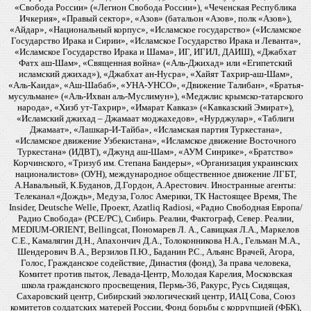
«Свобода России» («Легион Свобода России»), «Чеченская Республика
Ичкерия», «Правый сектор», «Азов» (батальон «Азов», полк «Азов»),
«Айдар», «Национальный корпус», «Исламское государство» («Исламское
Государство Ирака и Сирии», «Исламское Государство Ирака и Леванта»,
«Исламское Государство Ирака и Шама», ИГ, ИГИЛ, ДАИШ), «Джабхат
Фатх аш-Шам», «Священная война» («Аль-Джихад» или «Египетский
исламский джихад»), «Джабхат ан-Нусра», «Хайят Тахрир-аш-Шам»,
«Аль-Каида», «Аш-Шабаб», «УНА-УНСО», «Движение Талибан», «Братья-
мусульмане» («Аль-Ихван аль-Муслимун»), «Меджлис крымско-татарского
народа», «Хизб ут-Тахрир», «Имарат Кавказ» («Кавказский Эмират»),
«Исламский джихад – Джамаат моджахедов», «Нурджулар», «Таблиги
Джамаат», «Лашкар-И-Тайба», «Исламская партия Туркестана»,
«Исламское движение Узбекистана», «Исламское движение Восточного
Туркестана» (ИДВТ), «Джунд аш-Шам», «АУМ Синрике», «Братство»
Корчинского, «Тризуб им. Степана Бандеры», «Организация украинских
националистов» (ОУН), международное общественное движение ЛГБТ,
А.Навальный, К.Буданов, Д.Гордон, А.Арестович. Иностранные агенты:
Телеканал «Дождь», Медуза, Голос Америки, ТК Настоящее Время, The
Insider, Deutsche Welle, Проект, Azatliq Radiosi, «Радио Свободная Европа/
Радио Свобода» (PCE/PC), Сибирь. Реалии, Фактограф, Север. Реалии,
MEDIUM-ORIENT, Bellingcat, Пономарев Л. А., Савицкая Л.А., Маркелов
С.Е., Камалягин Д.Н., Апахончич Д.А., Толоконникова Н.А., Гельман М.А.,
Шендерович В.А., Верзилов П.Ю., Баданин Р.С., Альянс Врачей, Агора,
Голос, Гражданское содействие, Династия (фонд), За права человека,
Комитет против пыток, Левада-Центр, Молодая Карелия, Московская
школа гражданского просвещения, Пермь-36, Ракурс, Русь Сидящая,
Сахаровский центр, Сибирский экологический центр, ИАЦ Сова, Союз
комитетов солдатских матерей России, Фонд борьбы с коррупцией (ФБК),