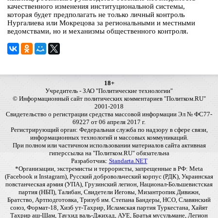
качественного изменения институциональной системы,
которая будет предполагать не только личный контроль
Нургалиева или Мокрецова за региональными и местными
ведомствами, но и механизмы общественного контроля.
18+
Учредитель - ЗАО "Политические технологии"
© Информационный сайт политических комментариев "Политком.RU"
2001-2018
Свидетельство о регистрации средства массовой информации Эл № ФС77-
69227 от 06 апреля 2017 г.
Регистрирующий орган: Федеральная служба по надзору в сфере связи,
информационных технологий и массовых коммуникаций.
При полном или частичном использовании материалов сайта активная
гиперссылка на "Политком.RU" обязательна
Разработчик:
Standarta.NET
*Организации, экстремисты и террористы, запрещенные в РФ: Meta
(Facebook и Instagram), Русский добровольческий корпус (РДК), Украинская
повстанческая армия (УПА), Грузинский легион, Национал-Большевистская
партия (НБП), Талибан, Свидетели Иеговы, Мизантропик Дивижн,
Братство, Артподготовка, Тризуб им. Степана Бандеры, НСО, Славянский
союз, Формат-18, Хизб ут-Тахрир, Исламская партия Туркестана, Хайят
Тахрир аш-Шам, Таухид валь-Джихад, АУЕ, Братья мусульмане, Легион