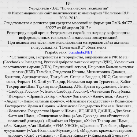
18+
Учредитель - ЗАО "Политические технологии"
© Информационный сайт политических комментариев "Политком.RU"
2001-2018
Свидетельство о регистрации средства массовой информации Эл № ФС77-
69227 от 06 апреля 2017 г.
Регистрирующий орган: Федеральная служба по надзору в сфере связи,
информационных технологий и массовых коммуникаций.
При полном или частичном использовании материалов сайта активная
гиперссылка на "Политком.RU" обязательна
Разработчик:
Standarta.NET
*Организации, экстремисты и террористы, запрещенные в РФ: Meta
(Facebook и Instagram), Русский добровольческий корпус (РДК), Украинская
повстанческая армия (УПА), Грузинский легион, Национал-Большевистская
партия (НБП), Талибан, Свидетели Иеговы, Мизантропик Дивижн,
Братство, Артподготовка, Тризуб им. Степана Бандеры, НСО, Славянский
союз, Формат-18, Хизб ут-Тахрир, Исламская партия Туркестана, Хайят
Тахрир аш-Шам, Таухид валь-Джихад, АУЕ, Братья мусульмане, Легион
«Свобода России» («Легион Свобода России»), «Чеченская Республика
Ичкерия», «Правый сектор», «Азов» (батальон «Азов», полк «Азов»),
«Айдар», «Национальный корпус», «Исламское государство» («Исламское
Государство Ирака и Сирии», «Исламское Государство Ирака и Леванта»,
«Исламское Государство Ирака и Шама», ИГ, ИГИЛ, ДАИШ), «Джабхат
Фатх аш-Шам», «Священная война» («Аль-Джихад» или «Египетский
исламский джихад»), «Джабхат ан-Нусра», «Хайят Тахрир-аш-Шам»,
«Аль-Каида», «Аш-Шабаб», «УНА-УНСО», «Движение Талибан», «Братья-
мусульмане» («Аль-Ихван аль-Муслимун»), «Меджлис крымско-татарского
народа», «Хизб ут-Тахрир», «Имарат Кавказ» («Кавказский Эмират»),