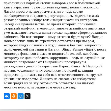
приближения парламентских выборов хаос в политической
элите нарастает: руководители ведущих политических сил
Латвии просто не могут думать ни о чем, кроме
необходимости сохранить репутацию и выглядеть в глазах
разочарованных избирателей защитниками их интересов.
Заседание правительства, во время которого произошел
открытый конфликт в коалиции, многие латвийские аналитики
уже называют началом конца только недавно сформированного
кабинета. Но вот вопрос – кому от этого будет хуже? Валдис
Добмровскис явно не стремится оставаться премьером,
которого будут обвинять в ухудшении и без того непростой
экономической ситуации в Латвии. Эйнар Репше уйдет с поста
министра финансов с высоко поднятой головой, как боец,
которому не дали победить коррупцию – ведь не случайно же
министр потребовал от Генеральной прокуратуры
расследовать дело о банкротстве Парекс банка. А Народной
партии, «зеленым» и их союзникам по новой коалиции
придется принимать на себя всю ответственность за крутые
кризисные повороты. И никто не сказал, что избиратели
вознаградят их за эту готовность оставаться на шатком
мостике власти, перекинутом через Даугаву.