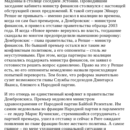
Мадонны в столице соседней Эстонии. Проводивший
заседание кабинета министр финансов столкнулся с настоящей
обструкцией своих предложений. К такой ситуации Эйнару
Репше не привыкать – именно раскол в коалиции во времена,
когда он сам был премьером, а Домбровскис – министром
финансов, и привел к отставке правительства образца 2003
года. И когда «Новое время» вернулось во власть, тогдашние
скандалы во многом предопределили нынешнюю рокировку:
Домбровскис – глава правительства, а Репше – министр
финансов. Но бывший премьер остался все таким же
конфликтным политиком, а его оппоненты – столь же
неуступчивыми. При этом, когда партнеры по коалиции
отказались поддержать министра финансов, он заявил о
готовности решить вопрос единолично. Право на это у Репше
есть, но его оппоненты немедленно назвали происходящее
попыткой переворота. Тем более, что реформа значительно
сузит возможности главы Службы госдоходов Дзинтарса
Яканса, близкого к Народной партии.
И это отнюдь не единственный конфликт в правительстве
Домбровскиса. Премьер недоволен министром
здравоохранения от Народной партии Байбой Розентале. Им
самим недовольны во фракции Народной партии в парламенте
– ее лидер Марис Кучинскис, стремившийся сотрудничать с
партией премьера, ушел в отставку и сейчас в Риге ожидают
появления во главе фракции более жесткого политика. А самое
главное – по мере ухудшения социальной ситуации и