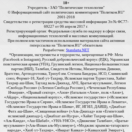
18+
Учредитель - ЗАО "Политические технологии"
© Информационный сайт политических комментариев "Политком.RU"
2001-2018
Свидетельство о регистрации средства массовой информации Эл № ФС77-
69227 от 06 апреля 2017 г.
Регистрирующий орган: Федеральная служба по надзору в сфере связи,
информационных технологий и массовых коммуникаций.
При полном или частичном использовании материалов сайта активная
гиперссылка на "Политком.RU" обязательна
Разработчик:
Standarta.NET
*Организации, экстремисты и террористы, запрещенные в РФ: Meta
(Facebook и Instagram), Русский добровольческий корпус (РДК), Украинская
повстанческая армия (УПА), Грузинский легион, Национал-Большевистская
партия (НБП), Талибан, Свидетели Иеговы, Мизантропик Дивижн,
Братство, Артподготовка, Тризуб им. Степана Бандеры, НСО, Славянский
союз, Формат-18, Хизб ут-Тахрир, Исламская партия Туркестана, Хайят
Тахрир аш-Шам, Таухид валь-Джихад, АУЕ, Братья мусульмане, Легион
«Свобода России» («Легион Свобода России»), «Чеченская Республика
Ичкерия», «Правый сектор», «Азов» (батальон «Азов», полк «Азов»),
«Айдар», «Национальный корпус», «Исламское государство» («Исламское
Государство Ирака и Сирии», «Исламское Государство Ирака и Леванта»,
«Исламское Государство Ирака и Шама», ИГ, ИГИЛ, ДАИШ), «Джабхат
Фатх аш-Шам», «Священная война» («Аль-Джихад» или «Египетский
исламский джихад»), «Джабхат ан-Нусра», «Хайят Тахрир-аш-Шам»,
«Аль-Каида», «Аш-Шабаб», «УНА-УНСО», «Движение Талибан», «Братья-
мусульмане» («Аль-Ихван аль-Муслимун»), «Меджлис крымско-татарского
народа», «Хизб ут-Тахрир», «Имарат Кавказ» («Кавказский Эмират»),