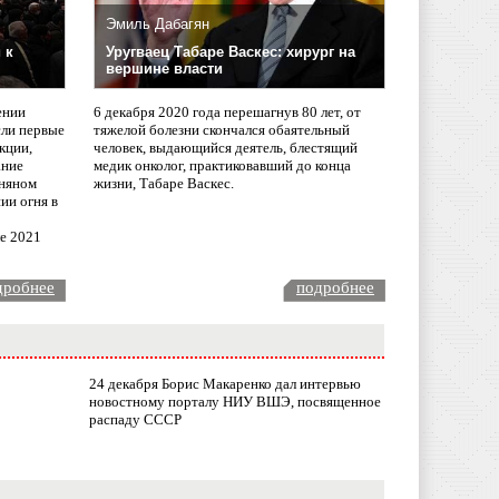
Эмиль Дабагян
 к
Уругваец Табаре Васкес: хирург на
вершине власти
ении
6 декабря 2020 года перешагнув 80 лет, от
сли первые
тяжелой болезни скончался обаятельный
кции,
человек, выдающийся деятель, блестящий
ание
медик онколог, практиковавший до конца
няном
жизни, Табаре Васкес.
ии огня в
ле 2021
дробнее
подробнее
24 декабря Борис Макаренко дал интервью
новостному порталу НИУ ВШЭ, посвященное
распаду СССР