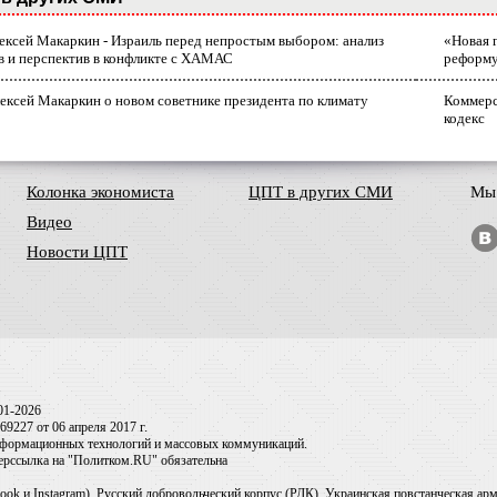
лексей Макаркин - Израиль перед непростым выбором: анализ
«Новая 
в и перспектив в конфликте с ХАМАС
реформ
ексей Макаркин о новом советнике президента по климату
Коммерс
кодекс
Колонка экономиста
ЦПТ в других СМИ
Мы 
Видео
Новости ЦПТ
01-2026
9227 от 06 апреля 2017 г.
информационных технологий и массовых коммуникаций.
перссылка на "Политком.RU" обязательна
ook и Instagram), Русский добровольческий корпус (РДК), Украинская повстанческая а