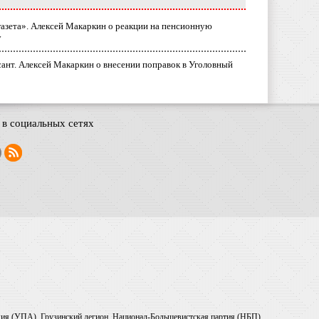
газета». Алексей Макаркин о реакции на пенсионную
у
ант. Алексей Макаркин о внесении поправок в Уголовный
в социальных сетях
рмия (УПА), Грузинский легион, Национал-Большевистская партия (НБП),