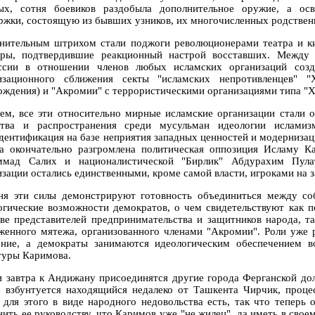
ых, сотня боевиков раздобыла дополнительное оружие, а ос
ржки, состоящую из бывших узников, их многочисленных родственн
нительным штрихом стали поджоги революционерами театра и кин
уры, подтвердившие реакционный настрой восставших. Между 
ссии в отношении членов любых исламских организаций созда
изационного сближения секты "исламских непротивленцев" "
ождения) и "Акромии" с террористическими организациями типа "Х
ем, все эти относительно мирные исламские организации стали о
тва и распространения среди мусульман идеологии исламизм
дентификация на базе неприятия западных ценностей и модернизаци
а окончательно разгромлена политическая оппозиция Исламу К
мад Салих и националистической "Бирлик" Абдурахим Пулат
изации остались единственными, кроме самой власти, игроками на 
ня эти силы демонстрируют готовность объединиться между со
огические возможности демократов, о чем свидетельствуют как п
тве представителей предпринимательства и защитников народа, т
женного мятежа, организованного членами "Акромии". Роли уже
ение, а демократы занимаются идеологическим обеспечением в
туры Каримова.
и завтра к Андижану присоединятся другие города Ферганской дол
е взбунтуется находящийся недалеко от Ташкента Чирчик, проце
 для этого в виде народного недовольства есть, так что теперь 
нить ее руководству, что Каримов уже "не жилец", да иметь в свое