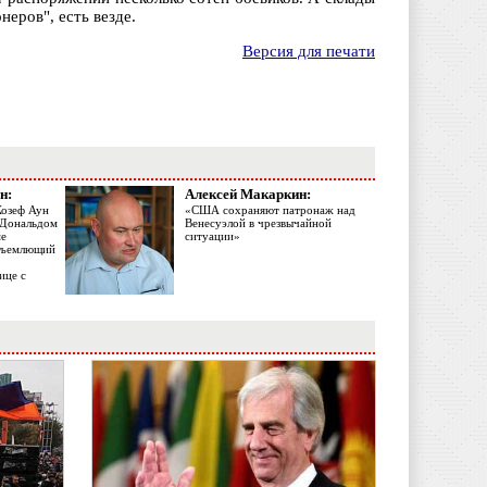
еров", есть везде.
Версия для печати
н:
Алексей Макаркин:
Жозеф Аун
«США сохраняют патронаж над
с Дональдом
Венесуэлой в чрезвычайной
ме
ситуации»
объемлющий
ице с