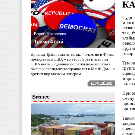
КА
Судя 
много
позво
так, 
Борис Макаренко
клейм
Трамп 47-ой
револ
Грузи
говор
Дональд Трамп стал не только 45-ым, но и 47-ым
президентом США – во второй раз в истории
Тем н
США после неудачной попытки переизбраться
групп
бывший президент возвращается в Белый Дом – с
сцена
другим порядковым номером.
мирны
подробнее
полити
При э
Бизнес
смену
проис
проти
Таким
закры
сцена
админ