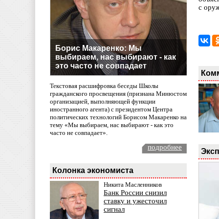
с ору
Борис Макаренко: Мы
выбираем, нас выбирают - как
это часто не совпадает
Ком
Текстовая расшифровка беседы Школы
гражданского просвещения (признана Минюстом
организацией, выполняющей функции
иностранного агента) с президентом Центра
политических технологий Борисом Макаренко на
тему «Мы выбираем, нас выбирают - как это
часто не совпадает».
подробнее
Эксп
Колонка экономиста
Никита Масленников
Банк России снизил
ставку и ужесточил
сигнал