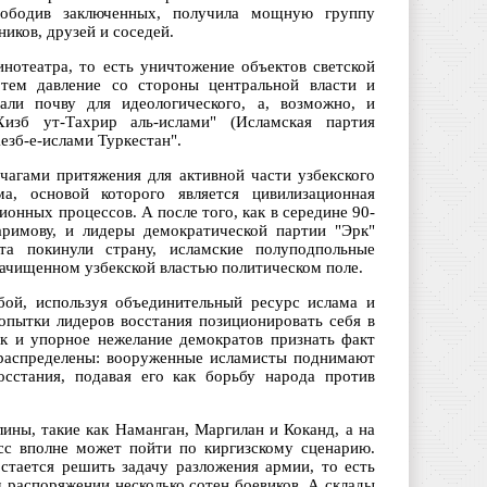
вободив заключенных, получила мощную группу
иков, друзей и соседей.
отеатра, то есть уничтожение объектов светской
тем давление со стороны центральной власти и
ли почву для идеологического, а, возможно, и
Хизб ут-Тахрир аль-ислами" (Исламская партия
езб-е-ислами Туркестан".
чагами притяжения для активной части узбекского
а, основой которого является цивилизационная
онных процессов. А после того, как в середине 90-
аримову, и лидеры демократической партии "Эрк"
а покинули страну, исламские полуподпольные
зачищенном узбекской властью политическом поле.
бой, используя объединительный ресурс ислама и
опытки лидеров восстания позиционировать себя в
ак и упорное нежелание демократов признать факт
 распределены: вооруженные исламисты поднимают
осстания, подавая его как борьбу народа против
ины, такие как Наманган, Маргилан и Коканд, а на
сс вполне может пойти по киргизскому сценарию.
остается решить задачу разложения армии, то есть
м распоряжении несколько сотен боевиков. А склады