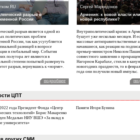
тком.RU
Сергей Маркедонов
ленческий разрыв в
Армения: к новой власти или
еменной России
новой республике?
нческий разрыв является одной из
Внутриполитический кризис в Арм
ых политических проблем
бушует уже несколько месяцев. И е
нной России, так как усугубляется
массовые антиправительственные а
пиальной разницей в вопросе
начавшиеся, как реакция на подпис
ации в глобальный мир. События
премьер-министром Николом Паши
них полутора лет являются в
совместного заявления о прекращен
ельной степени попыткой развернуть
Нагорном Карабахе, стихли в канун
этот разрыв, вернувшись к «норме».
новогодних празднеств, то в февра
года они получили новый импульс.
подробнее
по
ости ЦПТ
 2022 года Президент Фонда «Центр
Памяти Игоря Бунина
ческих технологий» Борис Макаренко
ден Медалью НИУ ВШЭ «За вклад в
ие университета»
в других СМИ