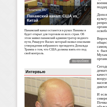
военн
подде
Политком.RU
Допол
Панамский канал: США vs.
культ
Китай
репре
орган
Панамский канал останется в руках Панамы и
освоб
будет открыт для торговли из всех стран. Об
этом заявил панамский администратор водного
Впроч
пути, Рикаурте Васкес который назвал опасными
общес
утверждения избранного президента Дональда
самои
Трампа о том, что США должны взять его под
х был
свой контроль.
Мухам
орган
подробнее
Сегод
демаг
Интервью
качес
воору
насел
дикта
И есл
север
Почва
объяс