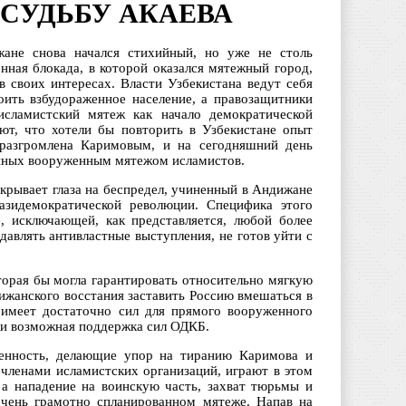
СУДЬБУ АКАЕВА
не снова начался стихийный, но уже не столь
ная блокада, в которой оказался мятежный город,
 своих интересах. Власти Узбекистана ведут себя
коить взбудораженное население, а правозащитники
исламистский мятеж как начало демократической
ют, что хотели бы повторить в Узбекистане опыт
 разгромлена Каримовым, и на сегодняшний день
анных вооруженным мятежом исламистов.
акрывает глаза на беспредел, учиненный в Андижане
вазидемократической революции. Специфика этого
, исключающей, как представляется, любой более
авлять антивластные выступления, не готов уйти с
торая бы могла гарантировать относительно мягкую
ижанского восстания заставить Россию вмешаться в
 имеет достаточно сил для прямого вооруженного
ки возможная поддержка сил ОДКБ.
венность, делающие упор на тиранию Каримова и
 членами исламистских организаций, играют в этом
 а нападение на воинскую часть, захват тюрьмы и
очень грамотно спланированном мятеже. Напав на