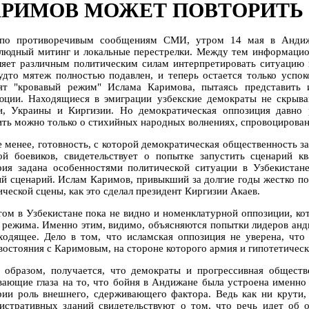
РИМОВ МОЖЕТ ПОВТОРИТЬ 
по противоречивым сообщениям СМИ, утром 14 мая в Андижа
людный митинг и локальные перестрелки. Между тем информацион
ляет различным политическим силам интерпретировать ситуацию в
будто мятеж полностью подавлен, и теперь остается только успо
ят "кровавый режим" Ислама Каримова, пытаясь представить 
юции. Находящиеся в эмиграции узбекские демократы не скрыва
и, Украины и Киргизии. Но демократическая оппозиция давно
ить можно только о стихийных народных волнениях, спровоциров
е менее, готовность, с которой демократическая общественность з
ой боевиков, свидетельствует о попытке запустить сценарий к
рия задана особенностями политической ситуации в Узбекистане
й сценарий. Ислам Каримов, привыкший за долгие годы жестко под
ческой сцены, как это сделал президент Киргизии Акаев.
том в Узбекистане пока не видно и номенклатурной оппозиции, ко
 режима. Именно этим, видимо, объясняются попытки лидеров анд
ходящее. Дело в том, что исламская оппозиция не уверена, что
востояния с Каримовым, на стороне которого армия и гипотетичес
 образом, получается, что демократы и прогрессивная общест
вающие глаза на то, что бойня в Андижане была устроена именно
рии роль внешнего, сдерживающего фактора. Ведь как ни крути,
истративных зданий свидетельствуют о том, что речь идет об 