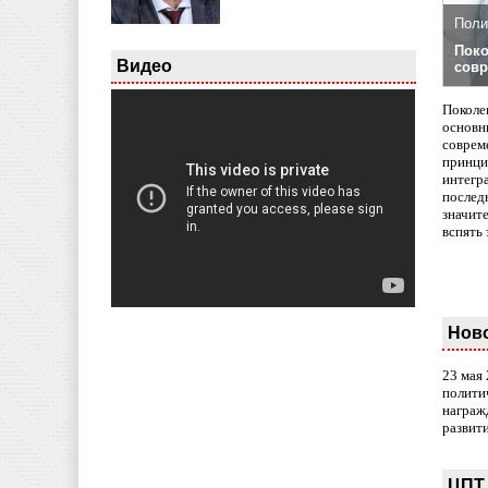
Поли
Поко
Видео
совр
Поколе
основн
совреме
принци
интегр
послед
значит
вспять 
Нов
23 мая
полити
награж
развит
ЦПТ 