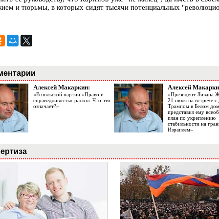
жием и тюрьмы, в которых сидят тысячи потенциальных "революцион
ментарии
Алексей Макаркин:
Алексей Макарки
«В польской партии «Право и
«Президент Ливана 
справедливость» раскол. Что это
21 июля на встрече 
означает?»
Трампом в Белом до
представил ему все
план по укреплению
стабильности на гран
Израилем»
ертиза