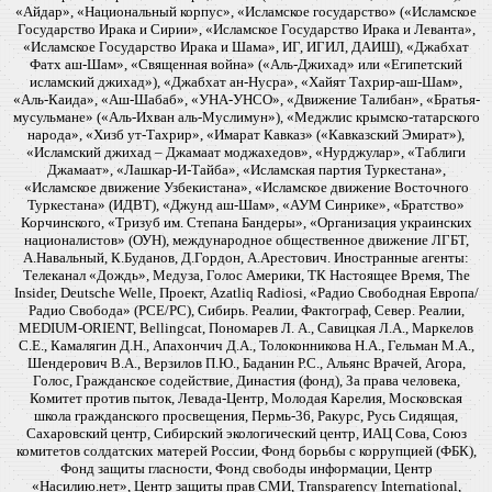
«Айдар», «Национальный корпус», «Исламское государство» («Исламское
Государство Ирака и Сирии», «Исламское Государство Ирака и Леванта»,
«Исламское Государство Ирака и Шама», ИГ, ИГИЛ, ДАИШ), «Джабхат
Фатх аш-Шам», «Священная война» («Аль-Джихад» или «Египетский
исламский джихад»), «Джабхат ан-Нусра», «Хайят Тахрир-аш-Шам»,
«Аль-Каида», «Аш-Шабаб», «УНА-УНСО», «Движение Талибан», «Братья-
мусульмане» («Аль-Ихван аль-Муслимун»), «Меджлис крымско-татарского
народа», «Хизб ут-Тахрир», «Имарат Кавказ» («Кавказский Эмират»),
«Исламский джихад – Джамаат моджахедов», «Нурджулар», «Таблиги
Джамаат», «Лашкар-И-Тайба», «Исламская партия Туркестана»,
«Исламское движение Узбекистана», «Исламское движение Восточного
Туркестана» (ИДВТ), «Джунд аш-Шам», «АУМ Синрике», «Братство»
Корчинского, «Тризуб им. Степана Бандеры», «Организация украинских
националистов» (ОУН), международное общественное движение ЛГБТ,
А.Навальный, К.Буданов, Д.Гордон, А.Арестович. Иностранные агенты:
Телеканал «Дождь», Медуза, Голос Америки, ТК Настоящее Время, The
Insider, Deutsche Welle, Проект, Azatliq Radiosi, «Радио Свободная Европа/
Радио Свобода» (PCE/PC), Сибирь. Реалии, Фактограф, Север. Реалии,
MEDIUM-ORIENT, Bellingcat, Пономарев Л. А., Савицкая Л.А., Маркелов
С.Е., Камалягин Д.Н., Апахончич Д.А., Толоконникова Н.А., Гельман М.А.,
Шендерович В.А., Верзилов П.Ю., Баданин Р.С., Альянс Врачей, Агора,
Голос, Гражданское содействие, Династия (фонд), За права человека,
Комитет против пыток, Левада-Центр, Молодая Карелия, Московская
школа гражданского просвещения, Пермь-36, Ракурс, Русь Сидящая,
Сахаровский центр, Сибирский экологический центр, ИАЦ Сова, Союз
комитетов солдатских матерей России, Фонд борьбы с коррупцией (ФБК),
Фонд защиты гласности, Фонд свободы информации, Центр
«Насилию.нет», Центр защиты прав СМИ, Transparency International,