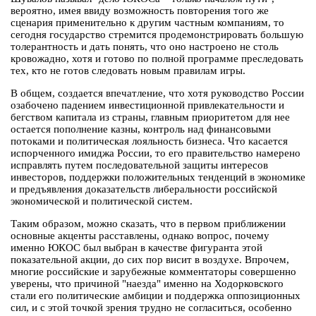
вероятно, имея ввиду возможность повторения того же
сценария применительно к другим частным компаниям, то
сегодня государство стремится продемонстрировать большую
толерантность и дать понять, что оно настроено не столь
кровожадно, хотя и готово по полной программе преследовать
тех, кто не готов следовать новым правилам игры.
В общем, создается впечатление, что хотя руководство России
озабочено падением инвестиционной привлекательности и
бегством капитала из страны, главным приоритетом для нее
остается пополнение казны, контроль над финансовыми
потоками и политическая лояльность бизнеса. Что касается
испорченного имиджа России, то его правительство намерено
исправлять путем последовательной защиты интересов
инвесторов, поддержки положительных тенденций в экономике
и предъявления доказательств либеральности российской
экономической и политической систем.
Таким образом, можно сказать, что в первом приближении
основные акценты расставлены, однако вопрос, почему
именно ЮКОС был выбран в качестве фигуранта этой
показательной акции, до сих пор висит в воздухе. Впрочем,
многие российские и зарубежные комментаторы совершенно
уверены, что причиной "наезда" именно на Ходорковского
стали его политические амбиции и поддержка оппозиционных
сил, и с этой точкой зрения трудно не согласиться, особенно