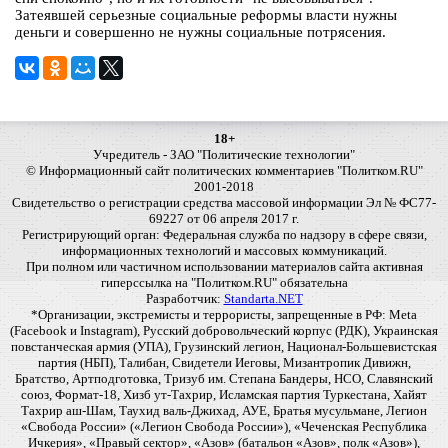
Затеявшей серьезные социальные реформы власти нужны
деньги и совершенно не нужны социальные потрясения.
18+
Учредитель - ЗАО "Политические технологии"
© Информационный сайт политических комментариев "Политком.RU"
2001-2018
Свидетельство о регистрации средства массовой информации Эл № ФС77-
69227 от 06 апреля 2017 г.
Регистрирующий орган: Федеральная служба по надзору в сфере связи,
информационных технологий и массовых коммуникаций.
При полном или частичном использовании материалов сайта активная
гиперссылка на "Политком.RU" обязательна
Разработчик:
Standarta.NET
*Организации, экстремисты и террористы, запрещенные в РФ: Meta
(Facebook и Instagram), Русский добровольческий корпус (РДК), Украинская
повстанческая армия (УПА), Грузинский легион, Национал-Большевистская
партия (НБП), Талибан, Свидетели Иеговы, Мизантропик Дивижн,
Братство, Артподготовка, Тризуб им. Степана Бандеры, НСО, Славянский
союз, Формат-18, Хизб ут-Тахрир, Исламская партия Туркестана, Хайят
Тахрир аш-Шам, Таухид валь-Джихад, АУЕ, Братья мусульмане, Легион
«Свобода России» («Легион Свобода России»), «Чеченская Республика
Ичкерия», «Правый сектор», «Азов» (батальон «Азов», полк «Азов»),