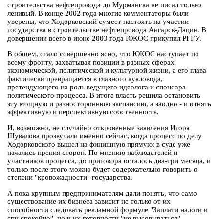
строительства нефтепровода до Мурманска не писал только
ленивый. В конце 2002 года многие комментаторы были
уверены, что Ходорковский сумеет настоять на участии
государства в строительстве нефтепровода Ангарск-Дацин. В
довершении всего в июне 2003 года ЮКОС прикупил РГГУ.
В общем, стало совершенно ясно, что ЮКОС наступает по
всему фронту, захватывая позиции в разных сферах
экономической, политической и культурной жизни, а его глава
фактически превращается в главного кукловода,
претендующего на роль ведущего идеолога и спонсора
политического процесса. В итоге власть решила остановить
эту мощную и разностороннюю экспансию, а заодно - и отнять
эффективную и перспективную собственность.
И, возможно, не случайно откровенные заявления Игоря
Шувалова прозвучали именно сейчас, когда процесс по делу
Ходорковского вышел на финишную прямую: в суде уже
начались прения сторон. По мнению наблюдателей и
участников процесса, до приговора осталось два-три месяца, и
только после этого можно будет содержательно говорить о
степени "кровожадности" государства.
А пока крупным предпринимателям дали понять, что само
существование их бизнеса зависит не только от их
способности следовать рекламной формуле "Заплати налоги и
спи спокойно", но и их готовности "не высовываться".