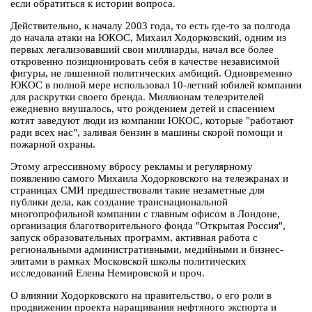
если обратиться к истории вопроса.
Действительно, к началу 2003 года, то есть где-то за полгода
до начала атаки на ЮКОС, Михаил Ходорковский, одним из
первых легализовавший свои миллиарды, начал все более
откровенно позиционировать себя в качестве независимой
фигуры, не лишенной политических амбиций. Одновременно
ЮКОС в полной мере использовал 10-летний юбилей компании
для раскрутки своего бренда. Миллионам телезрителей
ежедневно внушалось, что рождением детей и спасением
котят заведуют люди из компании ЮКОС, которые "работают
ради всех нас", заливая бензин в машины скорой помощи и
пожарной охраны.
Этому агрессивному вбросу рекламы и регулярному
появлению самого Михаила Ходорковского на телеэкранах и
страницах СМИ предшествовали такие незаметные для
публики дела, как создание транснациональной
многопрофильной компании с главным офисом в Лондоне,
организация благотворительного фонда "Открытая Россия",
запуск образовательных программ, активная работа с
региональными административными, медийными и бизнес-
элитами в рамках Московской школы политических
исследований Елены Немировской и проч.
О влиянии Ходорковского на правительство, о его роли в
продвижении проекта наращивания нефтяного экспорта и