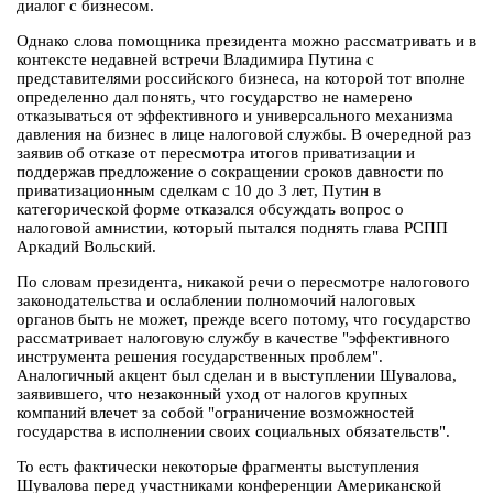
диалог с бизнесом.
Однако слова помощника президента можно рассматривать и в
контексте недавней встречи Владимира Путина с
представителями российского бизнеса, на которой тот вполне
определенно дал понять, что государство не намерено
отказываться от эффективного и универсального механизма
давления на бизнес в лице налоговой службы. В очередной раз
заявив об отказе от пересмотра итогов приватизации и
поддержав предложение о сокращении сроков давности по
приватизационным сделкам с 10 до 3 лет, Путин в
категорической форме отказался обсуждать вопрос о
налоговой амнистии, который пытался поднять глава РСПП
Аркадий Вольский.
По словам президента, никакой речи о пересмотре налогового
законодательства и ослаблении полномочий налоговых
органов быть не может, прежде всего потому, что государство
рассматривает налоговую службу в качестве "эффективного
инструмента решения государственных проблем".
Аналогичный акцент был сделан и в выступлении Шувалова,
заявившего, что незаконный уход от налогов крупных
компаний влечет за собой "ограничение возможностей
государства в исполнении своих социальных обязательств".
То есть фактически некоторые фрагменты выступления
Шувалова перед участниками конференции Американской