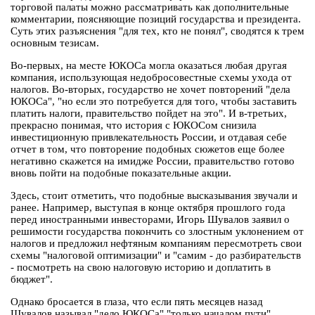
торговой палаты можно рассматривать как дополнительные
комментарии, поясняющие позиций государства и президента.
Суть этих разъяснения "для тех, кто не понял", сводятся к трем
основным тезисам.
Во-первых, на месте ЮКОСа могла оказаться любая другая
компания, использующая недобросовестные схемы ухода от
налогов. Во-вторых, государство не хочет повторений "дела
ЮКОСа", "но если это потребуется для того, чтобы заставить
платить налоги, правительство пойдет на это". И в-третьих,
прекрасно понимая, что история с ЮКОСом снизила
инвестиционную привлекательность России, и отдавая себе
отчет в том, что повторение подобных сюжетов еще более
негативно скажется на имидже России, правительство готово
вновь пойти на подобные показательные акции.
Здесь, стоит отметить, что подобные высказывания звучали и
ранее. Например, выступая в конце октября прошлого года
перед иностранными инвесторами, Игорь Шувалов заявил о
решимости государства покончить со злостным уклонением от
налогов и предложил нефтяным компаниям пересмотреть свои
схемы "налоговой оптимизации" и "самим - до разбирательств
- посмотреть на свою налоговую историю и доплатить в
бюджет".
Однако бросается в глаза, что если пять месяцев назад
Шувалов называл "дело ЮКОСа" "только началом пути",