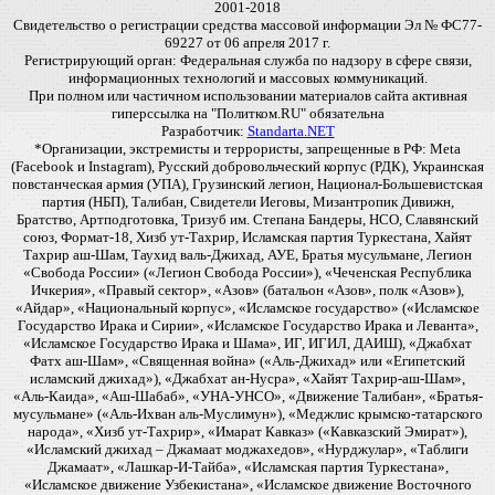
2001-2018
Свидетельство о регистрации средства массовой информации Эл № ФС77-
69227 от 06 апреля 2017 г.
Регистрирующий орган: Федеральная служба по надзору в сфере связи,
информационных технологий и массовых коммуникаций.
При полном или частичном использовании материалов сайта активная
гиперссылка на "Политком.RU" обязательна
Разработчик:
Standarta.NET
*Организации, экстремисты и террористы, запрещенные в РФ: Meta
(Facebook и Instagram), Русский добровольческий корпус (РДК), Украинская
повстанческая армия (УПА), Грузинский легион, Национал-Большевистская
партия (НБП), Талибан, Свидетели Иеговы, Мизантропик Дивижн,
Братство, Артподготовка, Тризуб им. Степана Бандеры, НСО, Славянский
союз, Формат-18, Хизб ут-Тахрир, Исламская партия Туркестана, Хайят
Тахрир аш-Шам, Таухид валь-Джихад, АУЕ, Братья мусульмане, Легион
«Свобода России» («Легион Свобода России»), «Чеченская Республика
Ичкерия», «Правый сектор», «Азов» (батальон «Азов», полк «Азов»),
«Айдар», «Национальный корпус», «Исламское государство» («Исламское
Государство Ирака и Сирии», «Исламское Государство Ирака и Леванта»,
«Исламское Государство Ирака и Шама», ИГ, ИГИЛ, ДАИШ), «Джабхат
Фатх аш-Шам», «Священная война» («Аль-Джихад» или «Египетский
исламский джихад»), «Джабхат ан-Нусра», «Хайят Тахрир-аш-Шам»,
«Аль-Каида», «Аш-Шабаб», «УНА-УНСО», «Движение Талибан», «Братья-
мусульмане» («Аль-Ихван аль-Муслимун»), «Меджлис крымско-татарского
народа», «Хизб ут-Тахрир», «Имарат Кавказ» («Кавказский Эмират»),
«Исламский джихад – Джамаат моджахедов», «Нурджулар», «Таблиги
Джамаат», «Лашкар-И-Тайба», «Исламская партия Туркестана»,
«Исламское движение Узбекистана», «Исламское движение Восточного