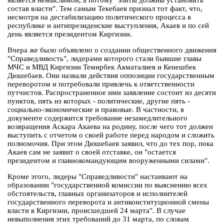
является немыслимой, а потому "элиты должны установить
состав власти". Тем самым Текебаев признал тот факт, что,
несмотря на дестабилизацию политического процесса в
республике и антипрезиденские выступления, Акаев и по сей
день является президентом Киргизии.
Вчера же было объявлено о создании общественного движения
"Справедливость", лидерами которого стали бывшие главы
МЧС и МВД Киргизии Темирбек Акматалиев и Кенешбек
Дюшебаев. Они назвали действия оппозиции государственным
переворотом и потребовали привлечь к ответственности
путчистов. Распространенное ими заявление состоит из десяти
пунктов, пять из которых - политические, другие пять -
социально-экономические и правовые. В частности, в
документе содержится требование незамедлительного
возвращения Аскара Акаева на родину, после чего тот должен
выступить с отчетом о своей работе перед народом и сложить
полномочия. При этом Дюшебаев заявил, что до тех пор, пока
Акаев сам не заявит о своей отставке, он "остается
президентом и главнокомандующим вооруженными силами".
Кроме этого, лидеры "Справедливости" настаивают на
образовании "государственной комиссии по выяснению всех
обстоятельств, главных организаторов и исполнителей
государственного переворота и антиконституционной смены
власти в Киргизии, происшедшей 24 марта". В случае
невыполнения этих требований до 31 марта, по словам