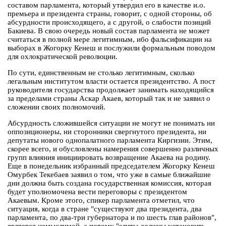
составом парламента, который утвердил его в качестве и.о.
премьера и президента страны, говорит, с одной стороны, об
абсурдности происходящего, а с другой, о слабости позиций
Бакиева. В свою очередь новый состав парламента не может
считаться в полной мере легитимным, ибо фальсификации на
выборах в Жогорку Кенеш и послужили формальным поводом
для охлократической революции.
По сути, единственным не столько легитимным, сколько
легальным институтом власти остается президентство. А пост
руководителя государства продолжает занимать находящийся
за пределами страны Аскар Акаев, который так и не заявил о
сложении своих полномочий.
Абсурдность сложившейся ситуации не могут не понимать ни
оппозиционеры, ни сторонники свергнутого президента, ни
депутаты нового однопалатного парламента Киргизии. Этим,
скорее всего, и обусловлены намерения совершенно различных
групп влияния инициировать возвращение Акаева на родину.
Еще в понедельник избранный председателем Жогорку Кенеш
Омурбек Текебаев заявил о том, что уже в самые ближайшие
дни должна быть создана государственная комиссия, которая
будет уполномочена вести переговоры с президентом
Акаевым. Кроме этого, спикер парламента отметил, что
ситуация, когда в стране "существуют два президента, два
парламента, по два-три губернатора и по шесть глав районов",