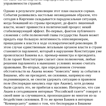
управляемости страной.
Однако в результате революции этот план оказался сорван.
События развивались настолько неожиданным образом, что
сегодня в Киргизии складывается парадоксальная ситуация,
когда бежавший из страны президент, де-факто лишенный
власти, может привнести в политический процесс некий
стабилизирующий эффект. Во-первых, фактом публичного
сложения с себя полномочий главы государства Акаев может
придать еще большую легитимность оппозиционерам,
пришедшим к власти в ходе охлократической революции. В
этом случае единственным легальным органом власти в стране
становится парламент, который в нарушение Конституции уже
провозгласил Бакиева и.о. премьер-министра и президента.
Если гарант Конституции слагает свои полномочия, любые
решения парламента в нынешних условиях можно считать
правовыми. Во-вторых, при определенном стечении
обстоятельств на Акаева можно "повесить" вину за события в
Бишкеке, ибо ни президент, ни силовики, напрямую ему
подчиняющиеся, не смогли удержать ситуацию в правовом
поле (беспорядки начались еще при Акаеве), хотя должны
были сделать это, не прибегая к насилию. Интересно, что сам
Акаев в сегодняшнем интервью "Российской газете" говорит о
своей вине за случившееся, произошедшее во многом из-за
бездействия силовиков. В то же время Бакиев в интервью
"Коммерсанту" заявил о том, что беспорядки в Бишкеке