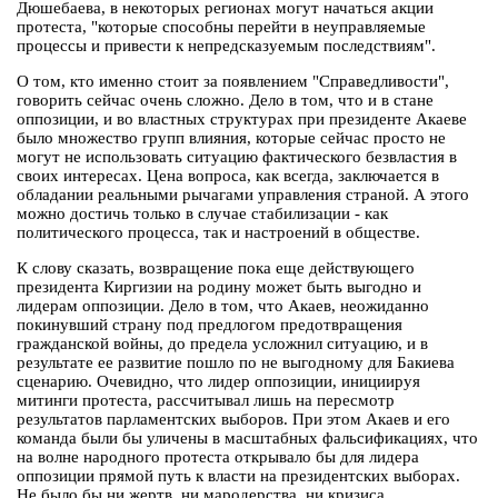
Дюшебаева, в некоторых регионах могут начаться акции
протеста, "которые способны перейти в неуправляемые
процессы и привести к непредсказуемым последствиям".
О том, кто именно стоит за появлением "Справедливости",
говорить сейчас очень сложно. Дело в том, что и в стане
оппозиции, и во властных структурах при президенте Акаеве
было множество групп влияния, которые сейчас просто не
могут не использовать ситуацию фактического безвластия в
своих интересах. Цена вопроса, как всегда, заключается в
обладании реальными рычагами управления страной. А этого
можно достичь только в случае стабилизации - как
политического процесса, так и настроений в обществе.
К слову сказать, возвращение пока еще действующего
президента Киргизии на родину может быть выгодно и
лидерам оппозиции. Дело в том, что Акаев, неожиданно
покинувший страну под предлогом предотвращения
гражданской войны, до предела усложнил ситуацию, и в
результате ее развитие пошло по не выгодному для Бакиева
сценарию. Очевидно, что лидер оппозиции, инициируя
митинги протеста, рассчитывал лишь на пересмотр
результатов парламентских выборов. При этом Акаев и его
команда были бы уличены в масштабных фальсификациях, что
на волне народного протеста открывало бы для лидера
оппозиции прямой путь к власти на президентских выборах.
Не было бы ни жертв, ни мародерства, ни кризиса