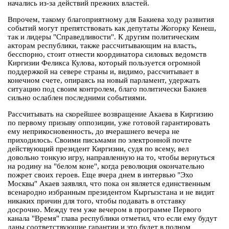
начались из-за действий прежних властей.
Впрочем, такому благоприятному для Бакиева ходу развития
событий могут препятствовать как депутаты Жогорку Кенеш,
так и лидеры "Справедливости". К другим политическим
акторам республики, также рассчитывающим на власть,
бесспорно, стоит отнести координатора силовых ведомств
Киргизии Феликса Кулова, который пользуется огромной
поддержкой на севере страны и, видимо, рассчитывает в
конечном счете, опираясь на новый парламент, удержать
ситуацию под своим контролем, благо политически Бакиев
сильно ослаблен последними событиями.
Рассчитывать на скорейшее возвращение Акаева в Киргизию
по первому призыву оппозиции, уже готовой гарантировать
ему неприкосновенность, до вчерашнего вечера не
приходилось. Своими письмами по электронной почте
действующий президент Киргизии, судя по всему, вел
довольно тонкую игру, направленную на то, чтобы вернуться
на родину на "белом коне", когда революция окончательно
пожрет своих героев. Еще вчера днем в интервью "Эхо
Москвы" Акаев заявлял, что пока он является единственным
всенародно избранным президентом Кыргызстана и не видит
никаких причин для того, чтобы подавать в отставку
досрочно. Между тем уже вечером в программе Первого
канала "Время" глава республики отметил, что если ему будут
даны соответствующие гарантии и это будет в полном